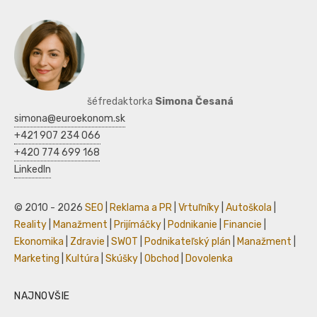
šéfredaktorka
Simona Česaná
simona@euroekonom.sk
+421 907 234 066
+420 774 699 168
LinkedIn
© 2010 - 2026
SEO
|
Reklama a PR
|
Vrtuľníky
|
Autoškola
|
Reality
|
Manažment
|
Prijímáčky
|
Podnikanie
|
Financie
|
Ekonomika
|
Zdravie
|
SWOT
|
Podnikateľský plán
|
Manažment
|
Marketing
|
Kultúra
|
Skúšky
|
Obchod
|
Dovolenka
NAJNOVŠIE