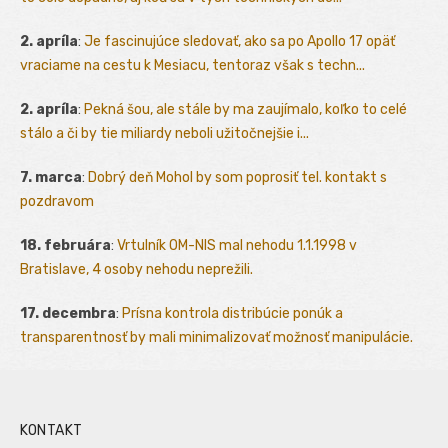
2. apríla
:
Je fascinujúce sledovať, ako sa po Apollo 17 opäť
vraciame na cestu k Mesiacu, tentoraz však s techn...
2. apríla
:
Pekná šou, ale stále by ma zaujímalo, koľko to celé
stálo a či by tie miliardy neboli užitočnejšie i...
7. marca
:
Dobrý deň Mohol by som poprosiť tel. kontakt s
pozdravom
18. februára
:
Vrtulník OM-NIS mal nehodu 1.1.1998 v
Bratislave, 4 osoby nehodu neprežili.
17. decembra
:
Prísna kontrola distribúcie ponúk a
transparentnosť by mali minimalizovať možnosť manipulácie.
KONTAKT