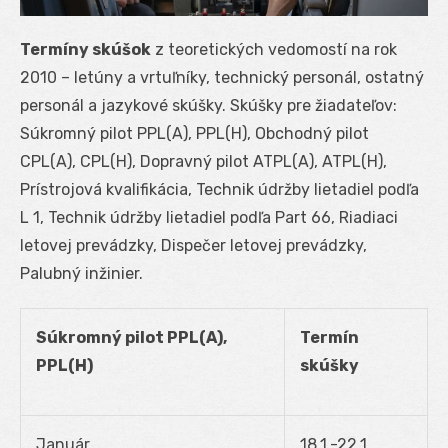
Termíny skúšok
z teoretických vedomostí na rok
2010 – letúny a vrtuľníky, technický personál, ostatný
personál a jazykové skúšky. Skúšky pre žiadateľov:
Súkromný pilot PPL(A), PPL(H), Obchodný pilot
CPL(A), CPL(H), Dopravný pilot ATPL(A), ATPL(H),
Prístrojová kvalifikácia, Technik údržby lietadiel podľa
L 1, Technik údržby lietadiel podľa Part 66, Riadiaci
letovej prevádzky, Dispečer letovej prevádzky,
Palubný inžinier.
Súkromný pilot PPL(A),
Termín
PPL(H)
skúšky
Január
18.1.-22.1.