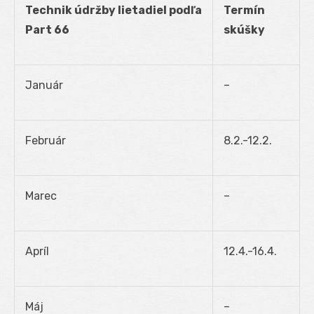
Technik údržby lietadiel podľa
Termín
Part 66
skúšky
Január
–
Február
8.2.-12.2.
Marec
–
Apríl
12.4.-16.4.
Máj
–