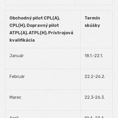
Obchodný pilot CPL(A),
Termín
CPL(H), Dopravný pilot
skúšky
ATPL(A), ATPL(H), Prístrojová
kvalifikácia
Január
18.1.-22.1.
Február
22.2-26.2.
Marec
22.3-26.3.