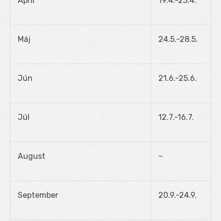
Apríl
19.4.-23.4.
Máj
24.5.-28.5.
Jún
21.6.-25.6.
Júl
12.7.-16.7.
August
–
September
20.9.-24.9.