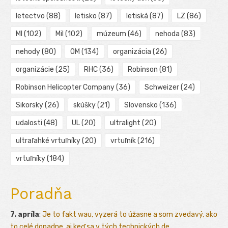
letectvo
(88)
letisko
(87)
letiská
(87)
LZ
(86)
MI
(102)
Mil
(102)
múzeum
(46)
nehoda
(83)
nehody
(80)
OM
(134)
organizácia
(26)
organizácie
(25)
RHC
(36)
Robinson
(81)
Robinson Helicopter Company
(36)
Schweizer
(24)
Sikorsky
(26)
skúšky
(21)
Slovensko
(136)
udalosti
(48)
UL
(20)
ultralight
(20)
ultraľahké vrtuľníky
(20)
vrtuľník
(216)
vrtuľníky
(184)
Poradňa
7. apríla
:
Je to fakt wau, vyzerá to úžasne a som zvedavý, ako
to celé dopadne, aj keď sa v tých technických de...