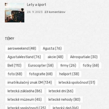
Lety a šport
24. 9. 2023
23 komentárov
TÉMY
aeroweekend
(48)
Agusta
(76)
AgustaWestland
(76)
akcie
(48)
Aérospatiale
(30)
Bell
(110)
Eurocopter
(58)
firmy
(26)
fotky
(68)
foto
(68)
fotografie
(68)
heliport
(38)
imatrikulačný znak OM
(134)
letecká spoločnosť
(51)
letecká základňa
(86)
letecké dni
(66)
letecké múzeum
(45)
letecké nehody
(80)
letecké spoločnosti
(25)
letecký deň
(66)