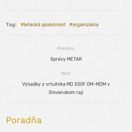
Tag:
letecká spoločnosť
organizácia
Previous
Navigácia
Previous
Správy METAR
v
post:
Next
článku
Next
Výsadky z vrtuľníka MD 530F OM-MDM v
post:
Slovenskom raji
Poradňa