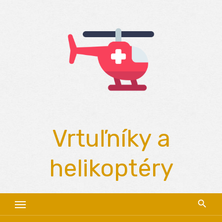
Skip
to
content
Vrtuľníky a
helikoptéry