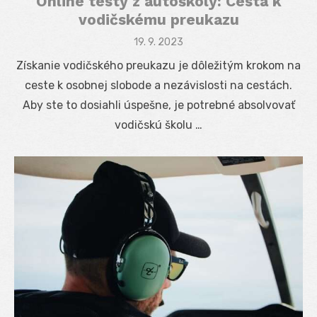
Online testy z autoškoly: Cesta k
vodičskému preukazu
Posted
19. 9. 2023
on
Získanie vodičského preukazu je dôležitým krokom na
ceste k osobnej slobode a nezávislosti na cestách.
Aby ste to dosiahli úspešne, je potrebné absolvovať
vodičskú školu …