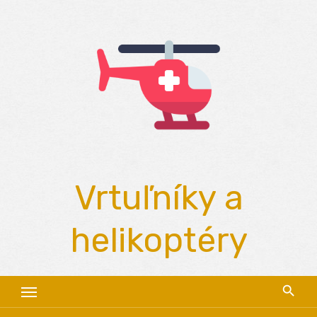
Skip
to
content
Vrtuľníky a
helikoptéry