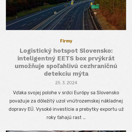
Firmy
Logistický hotspot Slovensko:
inteligentný EETS box prvýkrát
umožňuje spoľahlivú cezhraničnú
detekciu mýta
Posted
25. 3. 2024
on
Vďaka svojej polohe v srdci Európy sa Slovensko
považuje za dôležitý uzol vnútrozemskej nákladnej
dopravy EÚ. Vysoké investície a prebytky exportu už
roky ťahajú rast …