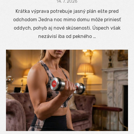
Posted
14. 7. 2026
on
Krátka výprava potrebuje jasný plán ešte pred
odchodom Jedna noc mimo domu môže priniesť
oddych, pohyb aj nové skúsenosti. Úspech však
nezávisí iba od pekného …