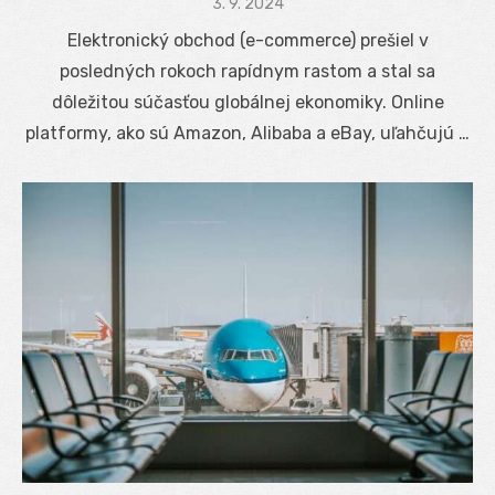
Posted
3. 9. 2024
on
Elektronický obchod (e-commerce) prešiel v
posledných rokoch rapídnym rastom a stal sa
dôležitou súčasťou globálnej ekonomiky. Online
platformy, ako sú Amazon, Alibaba a eBay, uľahčujú …