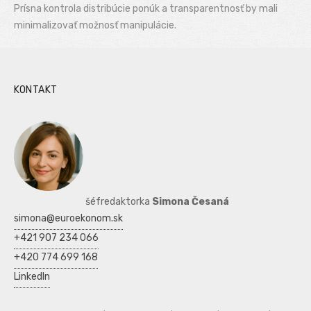
Prísna kontrola distribúcie ponúk a transparentnosť by mali
minimalizovať možnosť manipulácie.
KONTAKT
šéfredaktorka
Simona Česaná
simona@euroekonom.sk
+421 907 234 066
+420 774 699 168
LinkedIn