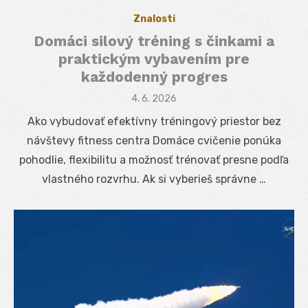
Znalosti
Domáci silový tréning s činkami a
praktickým vybavením pre
každodenný progres
Posted
4. 6. 2026
on
Ako vybudovať efektívny tréningový priestor bez
návštevy fitness centra Domáce cvičenie ponúka
pohodlie, flexibilitu a možnosť trénovať presne podľa
vlastného rozvrhu. Ak si vyberieš správne …