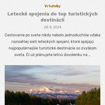
Vrtuľníky
Letecké spojenia do top turistických
destinácií
Posted
28. 8. 2024
on
Cestovanie po svete nikdy nebolo jednoduchšie vďaka
rozsiahlej sieti leteckých spojení, ktoré spájajú
najpopulárnejšie turistické destinácie so zvyškom
sveta. Či už plánujete letnú dovolenku na …