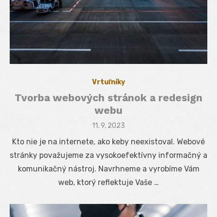
Vrtuľníky
Tvorba webových stránok a redesign
webu
Posted
11. 9. 2023
on
Kto nie je na internete, ako keby neexistoval. Webové
stránky považujeme za vysokoefektívny informačný a
komunikačný nástroj. Navrhneme a vyrobíme Vám
web, ktorý reflektuje Vaše …