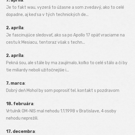
7. apríla
:
Je to fakt wau, vyzerá to úžasne a som zvedavý, ako to celé
dopadne, aj keď sa v tých technických de...
2. apríla
:
Je fascinujúce sledovať, ako sa po Apollo 17 opäť vraciame na
cestu k Mesiacu, tentoraz však s techn...
2. apríla
:
Pekná šou, ale stále by ma zaujímalo, koľko to celé stálo a či by
tie miliardy neboli užitočnejšie i...
7. marca
:
Dobrý deň Mohol by som poprosiť tel. kontakt s pozdravom
18. februára
:
Vrtulník OM-NIS mal nehodu 1.1.1998 v Bratislave, 4 osoby
nehodu neprežili.
17. decembra
: