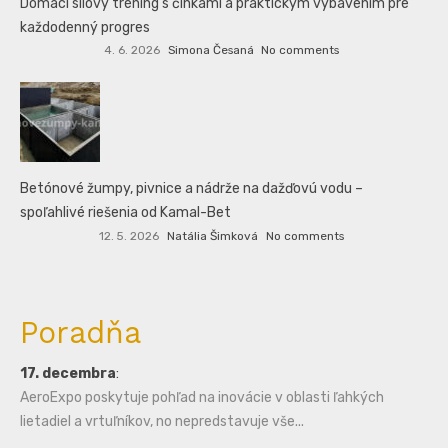
Domáci silový tréning s činkami a praktickým vybavením pre
každodenný progres
4. 6. 2026
Simona Česaná
No comments
Betónové žumpy, pivnice a nádrže na dažďovú vodu –
spoľahlivé riešenia od Kamal-Bet
12. 5. 2026
Natália Šimková
No comments
Poradňa
17. decembra
:
AeroExpo poskytuje pohľad na inovácie v oblasti ľahkých
lietadiel a vrtuľníkov, no nepredstavuje vše...