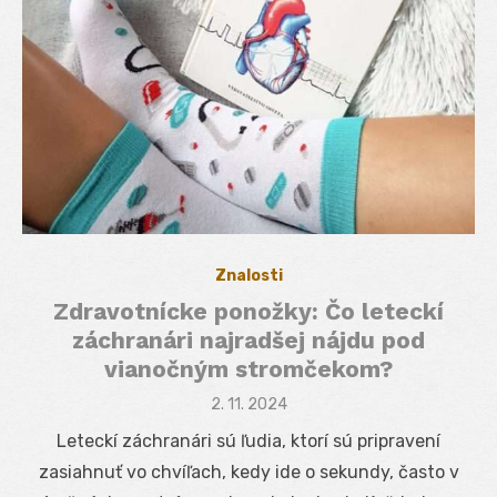
Znalosti
Zdravotnícke ponožky: Čo leteckí
záchranári najradšej nájdu pod
vianočným stromčekom?
Posted
2. 11. 2024
on
Leteckí záchranári sú ľudia, ktorí sú pripravení
zasiahnuť vo chvíľach, kedy ide o sekundy, často v