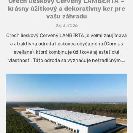
Orech lieskový Červený LAMBERTA –
krásny úžitkový a dekoratívny ker pre
vašu záhradu
Posted
23. 3. 2026
on
Orech lieskový Červený LAMBERTA je veľmi zaujímavá
a atraktívna odroda lieskovca obyčajného (Corylus
avellana), ktorá kombinuje úžitkové aj estetické
vlastnosti. Táto odroda sa vyznačuje netradičným …