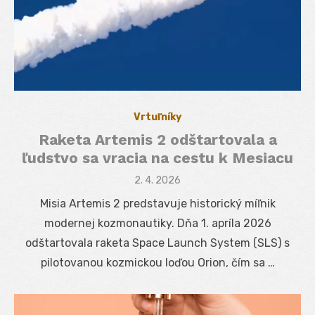
Vrtuľníky
Raketa Artemis 2 odštartovala a
ľudstvo sa vracia na cestu k Mesiacu
Posted
2. 4. 2026
on
Misia Artemis 2 predstavuje historický míľnik
modernej kozmonautiky. Dňa 1. apríla 2026
odštartovala raketa Space Launch System (SLS) s
pilotovanou kozmickou loďou Orion, čím sa …