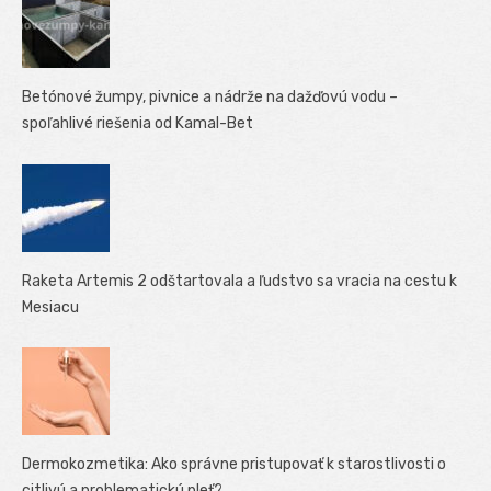
Betónové žumpy, pivnice a nádrže na dažďovú vodu –
spoľahlivé riešenia od Kamal-Bet
Raketa Artemis 2 odštartovala a ľudstvo sa vracia na cestu k
Mesiacu
Dermokozmetika: Ako správne pristupovať k starostlivosti o
citlivú a problematickú pleť?