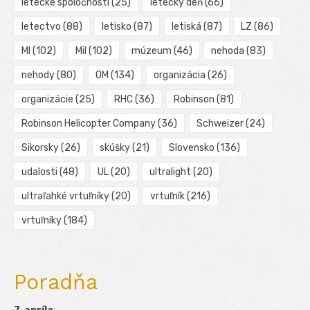
letecké spoločnosti
(25)
letecký deň
(66)
letectvo
(88)
letisko
(87)
letiská
(87)
LZ
(86)
MI
(102)
Mil
(102)
múzeum
(46)
nehoda
(83)
nehody
(80)
OM
(134)
organizácia
(26)
organizácie
(25)
RHC
(36)
Robinson
(81)
Robinson Helicopter Company
(36)
Schweizer
(24)
Sikorsky
(26)
skúšky
(21)
Slovensko
(136)
udalosti
(48)
UL
(20)
ultralight
(20)
ultraľahké vrtuľníky
(20)
vrtuľník
(216)
vrtuľníky
(184)
Poradňa