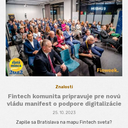
Znalosti
Fintech komunita pripravuje pre novú
vládu manifest o podpore digitalizácie
Posted
25. 10. 2023
on
Zapíše sa Bratislava na mapu Fintech sveta?