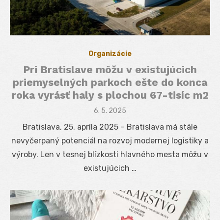
Organizácie
Pri Bratislave môžu v existujúcich
priemyselných parkoch ešte do konca
roka vyrásť haly s plochou 67-tisíc m2
Posted
6. 5. 2025
on
Bratislava, 25. apríla 2025 – Bratislava má stále
nevyčerpaný potenciál na rozvoj modernej logistiky a
výroby. Len v tesnej blízkosti hlavného mesta môžu v
existujúcich …