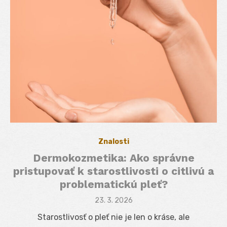
Znalosti
Dermokozmetika: Ako správne
pristupovať k starostlivosti o citlivú a
problematickú pleť?
Posted
23. 3. 2026
on
Starostlivosť o pleť nie je len o kráse, ale