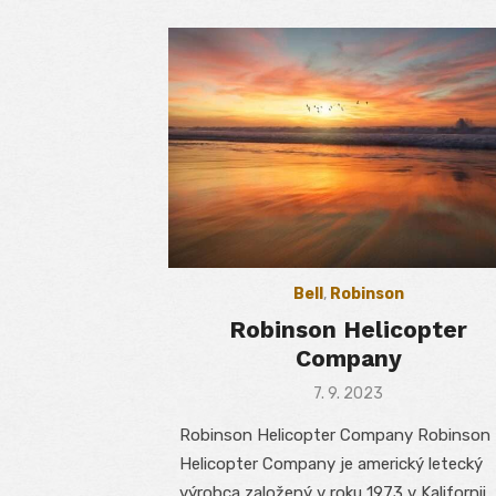
Bell
,
Robinson
Robinson Helicopter
Company
Posted
7. 9. 2023
on
Robinson Helicopter Company Robinson
Helicopter Company je americký letecký
výrobca založený v roku 1973 v Kalifornii