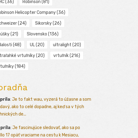
HC
(36)
Robinson
(81)
obinson Helicopter Company
(36)
chweizer
(24)
Sikorsky
(26)
kúšky
(21)
Slovensko
(136)
alosti
(48)
UL
(20)
ultralight
(20)
traľahké vrtuľníky
(20)
vrtuľník
(216)
tuľníky
(184)
oradňa
apríla
:
Je to fakt wau, vyzerá to úžasne a som
davý, ako to celé dopadne, aj keď sa v tých
hnických de...
apríla
:
Je fascinujúce sledovať, ako sa po
llo 17 opäť vraciame na cestu k Mesiacu,