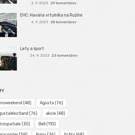
2. 9. 2023
29 komentárov
EHC: Havária vrtuľníka na Ružíne
6. 9. 2023
28 komentárov
Lety a šport
24. 9. 2023
23 komentárov
MY
eroweekend
(48)
Agusta
(76)
gustaWestland
(76)
akcie
(48)
érospatiale
(30)
Bell
(110)
urocopter
(58)
firmy
(26)
fotky
(68)