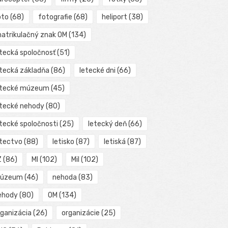
oto
(68)
fotografie
(68)
heliport
(38)
matrikulačný znak OM
(134)
etecká spoločnosť
(51)
etecká základňa
(86)
letecké dni
(66)
etecké múzeum
(45)
etecké nehody
(80)
etecké spoločnosti
(25)
letecký deň
(66)
etectvo
(88)
letisko
(87)
letiská
(87)
Z
(86)
MI
(102)
Mil
(102)
úzeum
(46)
nehoda
(83)
ehody
(80)
OM
(134)
rganizácia
(26)
organizácie
(25)