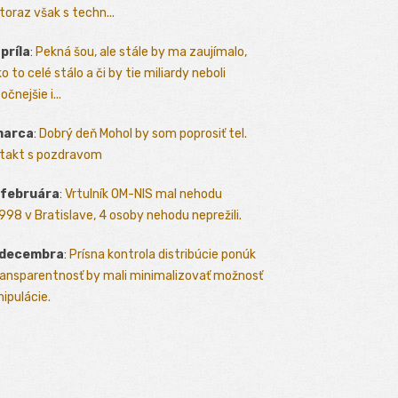
toraz však s techn...
apríla
:
Pekná šou, ale stále by ma zaujímalo,
o to celé stálo a či by tie miliardy neboli
očnejšie i...
marca
:
Dobrý deň Mohol by som poprosiť tel.
takt s pozdravom
 februára
:
Vrtulník OM-NIS mal nehodu
.1998 v Bratislave, 4 osoby nehodu neprežili.
 decembra
:
Prísna kontrola distribúcie ponúk
ransparentnosť by mali minimalizovať možnosť
ipulácie.