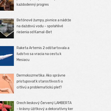
každodenný progres
Betónové žumpy, pivnice a nádrže
na dažďovú vodu – spoľahlivé
riešenia od Kamal-Bet
Raketa Artemis 2 odštartovala a
ľudstvo sa vracia na cestu k
Mesiacu
Dermokozmetika: Ako správne
pristupovať k starostlivosti o
citlivú a problematickú pleť?
Orech lieskový Červený LAMBERTA
– krásny úžitkový a dekoratívny ker