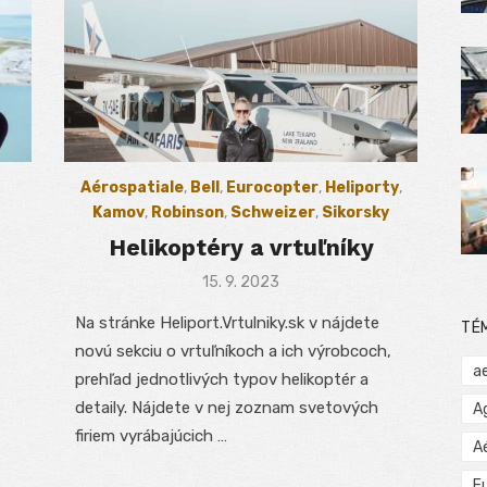
Aérospatiale
,
Bell
,
Eurocopter
,
Heliporty
,
Kamov
,
Robinson
,
Schweizer
,
Sikorsky
Helikoptéry a vrtuľníky
Posted
15. 9. 2023
on
Na stránke Heliport.Vrtulniky.sk v nájdete
TÉ
novú sekciu o vrtuľníkoch a ich výrobcoch,
a
prehľad jednotlivých typov helikoptér a
detaily. Nájdete v nej zoznam svetových
A
firiem vyrábajúcich …
A
E