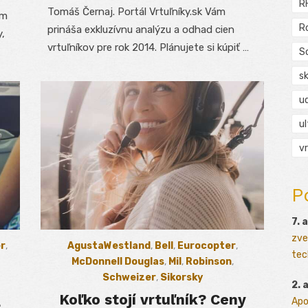
R
Tomáš Černaj. Portál Vrtuľníky.sk Vám
ým
R
prináša exkluzívnu analýzu a odhad cien
,
vrtuľníkov pre rok 2014. Plánujete si kúpiť …
S
s
ud
ul
vr
P
7. 
zve
r
,
AgustaWestland
,
Bell
,
Eurocopter
,
tec
McDonnell Douglas
,
Mil
,
Robinson
,
Schweizer
,
Sikorsky
2. 
Koľko stojí vrtuľník? Ceny
L
Apo