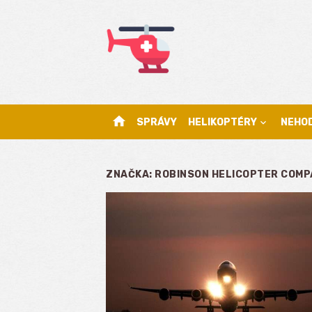
Skip
to
content
home
SPRÁVY
HELIKOPTÉRY
NEHO
ZNAČKA:
ROBINSON HELICOPTER COMP