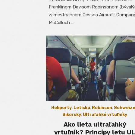
Franklinom Davisom Robinsonom (býval
zamestnancom Cessna Aircraft Company
McCulloch …
Heliporty
,
Letiská
,
Robinson
,
Schweize
Sikorsky
,
Ultraľahké vrtuľníky
Ako lieta ultraľahký
vrtuľník? Princípy letu U