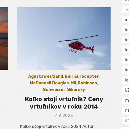
f
i
l
l
l
l
l
AgustaWestland
,
Bell
,
Eurocopter
,
l
McDonnell Douglas
,
Mil
,
Robinson
,
Schweizer
,
Sikorsky
L
Koľko stojí vrtuľník? Ceny
m
vrtuľníkov v roku 2014
n
Posted
7. 9. 2023
o
on
Koľko stojí vrtuľník v roku 2024 Autor: