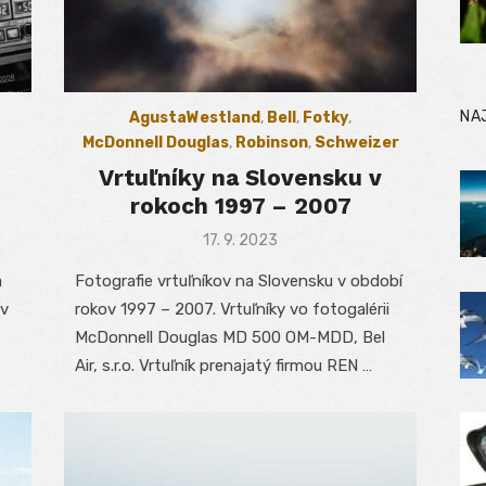
NA
AgustaWestland
,
Bell
,
Fotky
,
McDonnell Douglas
,
Robinson
,
Schweizer
Vrtuľníky na Slovensku v
rokoch 1997 – 2007
Posted
17. 9. 2023
on
a
Fotografie vrtuľníkov na Slovensku v období
ov
rokov 1997 – 2007. Vrtuľníky vo fotogalérii
McDonnell Douglas MD 500 OM-MDD, Bel
Air, s.r.o. Vrtuľník prenajatý firmou REN …