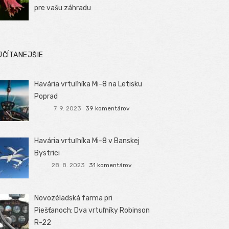
pre vašu záhradu
JČÍTANEJŠIE
Havária vrtuľníka Mi-8 na Letisku
Poprad
7. 9. 2023
39 komentárov
Havária vrtuľníka Mi-8 v Banskej
Bystrici
28. 8. 2023
31 komentárov
Novozéladská farma pri
Piešťanoch: Dva vrtuľníky Robinson
R-22