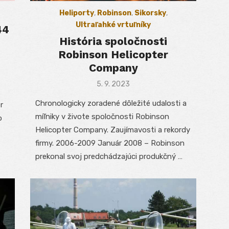
Heliporty
,
Robinson
,
Sikorsky
,
Ultraľahké vrtuľníky
44
História spoločnosti
Robinson Helicopter
Company
Posted
5. 9. 2023
on
Chronologicky zoradené dôležité udalosti a
r
míľniky v živote spoločnosti Robinson
o
Helicopter Company. Zaujímavosti a rekordy
firmy. 2006-2009 Január 2008 – Robinson
prekonal svoj predchádzajúci produkčný …