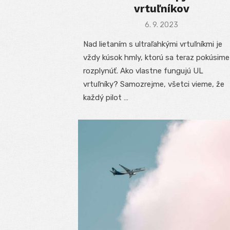
vrtuľníkov
Posted
6. 9. 2023
on
Nad lietaním s ultraľahkými vrtuľníkmi je
vždy kúsok hmly, ktorú sa teraz pokúsime
rozplynúť. Ako vlastne fungujú UL
vrtuľníky? Samozrejme, všetci vieme, že
každý pilot …