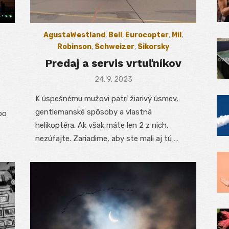
AgustaWestland
,
Bell
,
Eurocopter
,
Mil
,
Robinson
,
Schweizer
,
Sikorsky
Predaj a servis vrtuľníkov
Posted
24. 9. 2023
on
K úspešnému mužovi patrí žiarivý úsmev,
gentlemanské spôsoby a vlastná
bo
helikoptéra. Ak však máte len 2 z nich,
nezúfajte. Zariadime, aby ste mali aj tú …