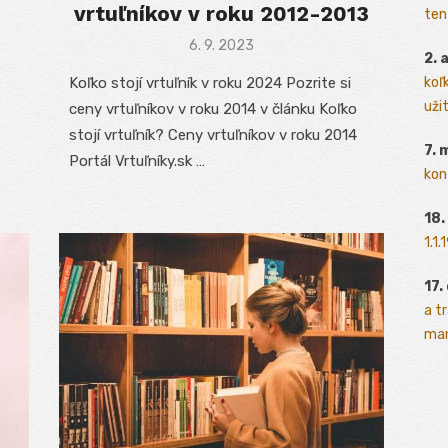
vrtuľníkov v roku 2012-2013
ten
Posted
6. 9. 2023
2. 
on
koľk
Koľko stojí vrtuľník v roku 2024 Pozrite si
užit
ceny vrtuľníkov v roku 2014 v článku Koľko
stojí vrtuľník? Ceny vrtuľníkov v roku 2014
7. 
Portál Vrtuľníky.sk …
kon
18.
1.1
17.
a t
man