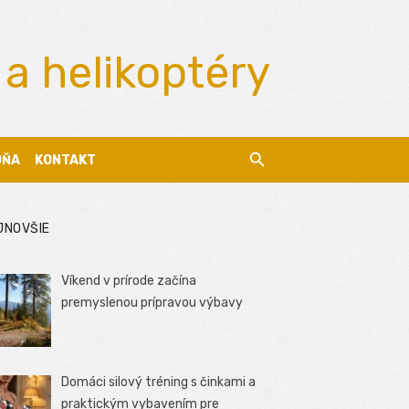
 a helikoptéry
DŇA
KONTAKT
JNOVŠIE
Víkend v prírode začína
premyslenou prípravou výbavy
Domáci silový tréning s činkami a
praktickým vybavením pre