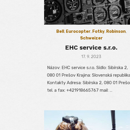
Bell
,
Eurocopter
,
Fotky
,
Robinson
,
Schweizer
EHC service s.r.o.
Posted
17. 9. 2023
on
Názov: EHC service s.r.o. Sídlo: Sibírska 2,
080 01 Prešov Krajina: Slovenská republik
Kontakty Adresa: Sibírska 2, 080 01 Preš
tel. a fax: +421918665767 mail: …