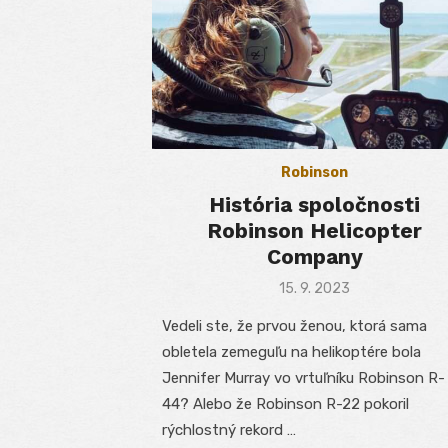
Robinson
História spoločnosti
Robinson Helicopter
Company
Posted
15. 9. 2023
on
Vedeli ste, že prvou ženou, ktorá sama
obletela zemeguľu na helikoptére bola
Jennifer Murray vo vrtuľníku Robinson R-
44? Alebo že Robinson R-22 pokoril
rýchlostný rekord …