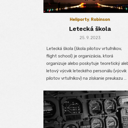
Heliporty
,
Robinson
Letecká škola
Posted
25. 9. 2023
on
Letecká škola (škola pilotov vrtuľníkov,
flight school) je organizácia, ktorá
organizuje alebo poskytuje teoretický ale
letový výcvik leteckého personálu (výcvik
pilotov vrtuľníkov) na získanie preukazu …