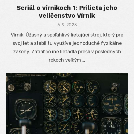
Seriál o vírnikoch 1: Prilieta jeho
veličenstvo Vírnik
Posted
6. 9. 2023
on
Vírnik. Úžasný a spoľahlivý lietajúci stroj, ktorý pre
svoj let a stabilitu využíva jednoduché fyzikálne
zákony. Zatiaľ čo iné lietadlá prešli v posledných
rokoch veľkým …