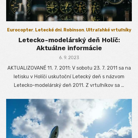
Eurocopter
,
Letecké dni
,
Robinson
,
Ultraľahké vrtuľníky
Letecko-modelárský deň Holíč:
Aktuálne informácie
Posted
6. 9. 2023
on
AKTUALIZOVANÉ 11. 7. 2011: V sobotu 23. 7. 2011 sa na
letisku v Holíči uskutoční Letecký deň s názvom
Letecko-modelárský deň 2011. Z vrtuľníkov sa …