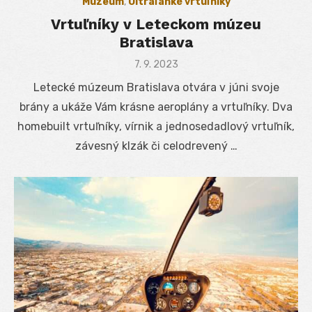
Múzeum
,
Ultraľahké vrtuľníky
Vrtuľníky v Leteckom múzeu
Bratislava
Posted
7. 9. 2023
on
Letecké múzeum Bratislava otvára v júni svoje
brány a ukáže Vám krásne aeroplány a vrtuľníky. Dva
homebuilt vrtuľníky, vírnik a jednosedadlový vrtuľník,
závesný klzák či celodrevený …