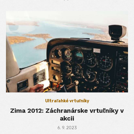
Ultraľahké vrtuľníky
Zima 2012: Záchranárske vrtuľníky v
akcii
Posted
6. 9. 2023
on