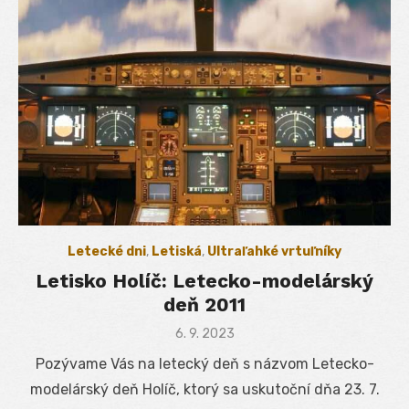
Letecké dni
,
Letiská
,
Ultraľahké vrtuľníky
Letisko Holíč: Letecko-modelárský
deň 2011
Posted
6. 9. 2023
on
Pozývame Vás na letecký deň s názvom Letecko-
modelárský deň Holíč, ktorý sa uskutoční dňa 23. 7.