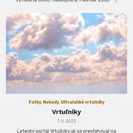
Fotky
,
Nehody
,
Ultraľahké vrtuľníky
Vrtuľníky
Posted
7. 9. 2023
on
Letecký portál Vrtuľníky.sk sa presťahoval na