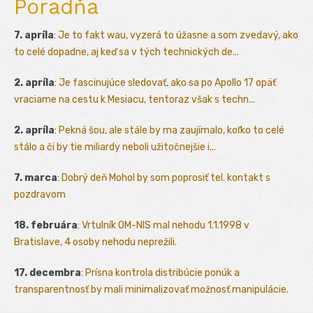
Poradňa
7. apríla
:
Je to fakt wau, vyzerá to úžasne a som zvedavý, ako
to celé dopadne, aj keď sa v tých technických de...
2. apríla
:
Je fascinujúce sledovať, ako sa po Apollo 17 opäť
vraciame na cestu k Mesiacu, tentoraz však s techn...
2. apríla
:
Pekná šou, ale stále by ma zaujímalo, koľko to celé
stálo a či by tie miliardy neboli užitočnejšie i...
7. marca
:
Dobrý deň Mohol by som poprosiť tel. kontakt s
pozdravom
18. februára
:
Vrtulník OM-NIS mal nehodu 1.1.1998 v
Bratislave, 4 osoby nehodu neprežili.
17. decembra
:
Prísna kontrola distribúcie ponúk a
transparentnosť by mali minimalizovať možnosť manipulácie.