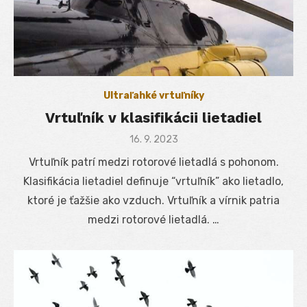
Ultraľahké vrtuľníky
Vrtuľník v klasifikácii lietadiel
Posted
16. 9. 2023
on
Vrtuľník patrí medzi rotorové lietadlá s pohonom.
Klasifikácia lietadiel definuje “vrtuľník” ako lietadlo,
ktoré je ťažšie ako vzduch. Vrtuľník a vírnik patria
medzi rotorové lietadlá. …