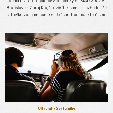
Reportáž a fotogaléria: Spomienky na SIAD 2002 v
Bratislave – Juraj Krajčírovič Tak som sa rozhodol, že
si trošku zaspomíname na krásnu tradíciu, ktorú sme
…
Ultraľahké vrtuľníky