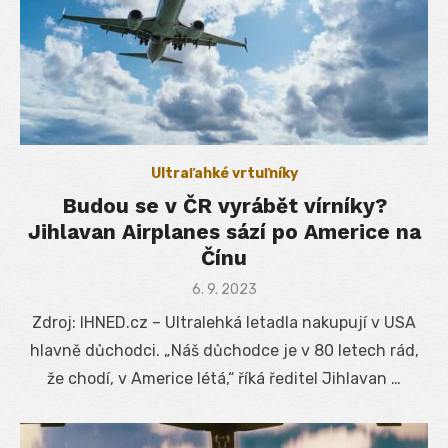
Ultraľahké vrtuľníky
Budou se v ČR vyrábět vírníky?
Jihlavan Airplanes sází po Americe na
Čínu
Posted
6. 9. 2023
on
Zdroj: IHNED.cz – Ultralehká letadla nakupují v USA
hlavně důchodci. „Náš důchodce je v 80 letech rád,
že chodí, v Americe létá,“ říká ředitel Jihlavan …