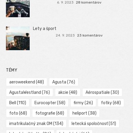
6. 9. 2023
28 komentárov
Lety a šport
24. 9. 2023
23 komentárov
TÉMY
aeroweekend
(48)
Agusta
(76)
AgustaWestland
(76)
akcie
(48)
Aérospatiale
(30)
Bell
(110)
Eurocopter
(58)
firmy
(26)
fotky
(68)
foto
(68)
fotografie
(68)
heliport
(38)
imatrikulačný znak OM
(134)
letecká spoločnosť
(51)