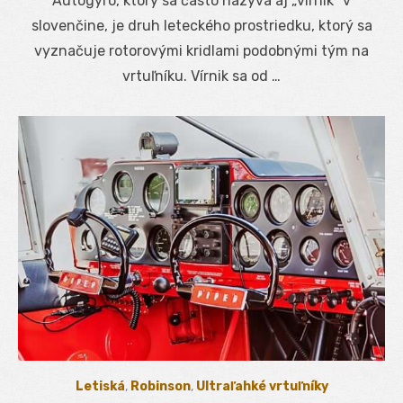
Autogyro, ktorý sa často nazýva aj „vírnik“ v
slovenčine, je druh leteckého prostriedku, ktorý sa
vyznačuje rotorovými kridlami podobnými tým na
vrtuľníku. Vírnik sa od …
Letiská
,
Robinson
,
Ultraľahké vrtuľníky