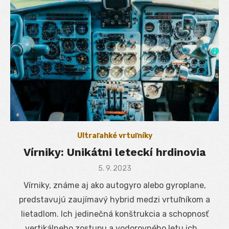
Ultraľahké vrtuľníky
Vírniky: Unikátni leteckí hrdinovia
Posted
5. 9. 2023
on
Vírniky, známe aj ako autogyro alebo gyroplane,
predstavujú zaujímavý hybrid medzi vrtuľníkom a
lietadlom. Ich jedinečná konštrukcia a schopnosť
vertikálneho zostupu a vodorovného letu ich …