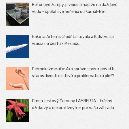
Betónové žumpy, pivnice a nádrže na dažďovú
vodu – spoľahlivé riešenia od Kamal-Bet
Raketa Artemis 2 odštartovala a ľudstvo sa
vracia na cestu k Mesiacu
Dermokozmetika: Ako správne pristupovať k
starostlivosti o citlivú a problematickú pleť?
Orech lieskový Červený LAMBERTA – krásny
úžitkový a dekoratívny ker pre vašu záhradu