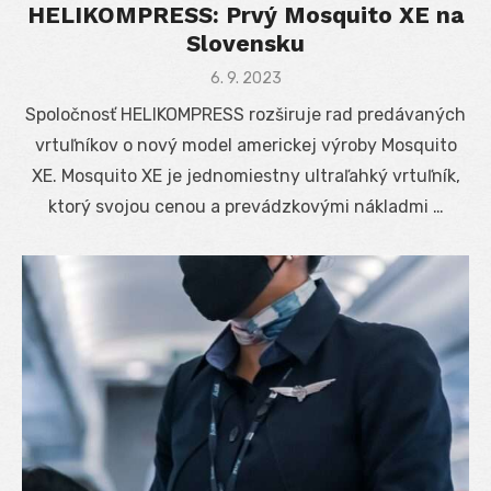
HELIKOMPRESS: Prvý Mosquito XE na
Slovensku
Posted
6. 9. 2023
on
Spoločnosť HELIKOMPRESS rozširuje rad predávaných
vrtuľníkov o nový model americkej výroby Mosquito
XE. Mosquito XE je jednomiestny ultraľahký vrtuľník,
ktorý svojou cenou a prevádzkovými nákladmi …