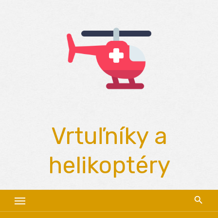
Skip
to
content
Vrtuľníky a
helikoptéry