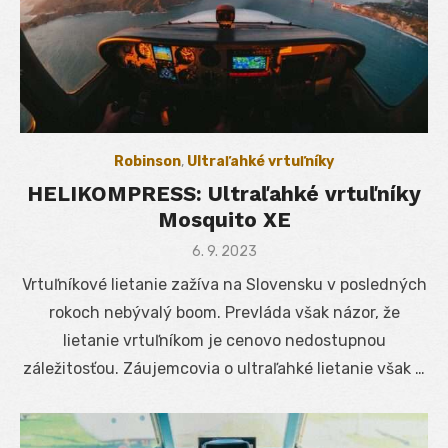
Robinson
,
Ultraľahké vrtuľníky
HELIKOMPRESS: Ultraľahké vrtuľníky
Mosquito XE
Posted
6. 9. 2023
on
Vrtuľníkové lietanie zažíva na Slovensku v posledných
rokoch nebývalý boom. Prevláda však názor, že
lietanie vrtuľníkom je cenovo nedostupnou
záležitosťou. Záujemcovia o ultraľahké lietanie však …