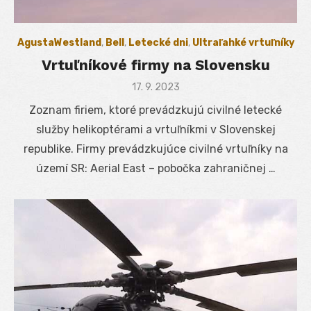
AgustaWestland
,
Bell
,
Letecké dni
,
Ultraľahké vrtuľníky
Vrtuľníkové firmy na Slovensku
Posted
17. 9. 2023
on
Zoznam firiem, ktoré prevádzkujú civilné letecké
služby helikoptérami a vrtuľníkmi v Slovenskej
republike. Firmy prevádzkujúce civilné vrtuľníky na
území SR: Aerial East – pobočka zahraničnej …