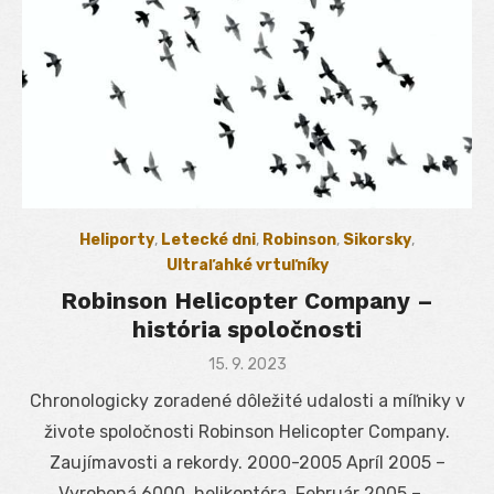
Heliporty
,
Letecké dni
,
Robinson
,
Sikorsky
,
Ultraľahké vrtuľníky
Robinson Helicopter Company –
história spoločnosti
Posted
15. 9. 2023
on
Chronologicky zoradené dôležité udalosti a míľniky v
živote spoločnosti Robinson Helicopter Company.
Zaujímavosti a rekordy. 2000-2005 Apríl 2005 –
Vyrobená 6000. helikoptéra. Február 2005 – …