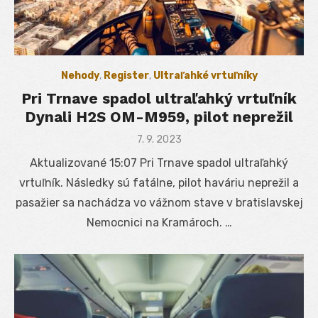
Nehody
,
Register
,
Ultraľahké vrtuľníky
Pri Trnave spadol ultraľahký vrtuľník
Dynali H2S OM-M959, pilot neprežil
Posted
7. 9. 2023
on
Aktualizované 15:07 Pri Trnave spadol ultraľahký
vrtuľník. Následky sú fatálne, pilot haváriu neprežil a
pasažier sa nachádza vo vážnom stave v bratislavskej
Nemocnici na Kramároch. …