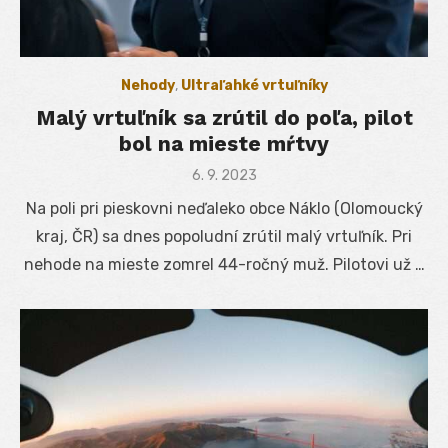
Nehody
,
Ultraľahké vrtuľníky
Malý vrtuľník sa zrútil do poľa, pilot
bol na mieste mŕtvy
Posted
6. 9. 2023
on
Na poli pri pieskovni neďaleko obce Náklo (Olomoucký
kraj, ČR) sa dnes popoludní zrútil malý vrtuľník. Pri
nehode na mieste zomrel 44-ročný muž. Pilotovi už …