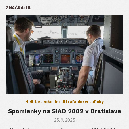
ZNAČKA:
UL
Bell
,
Letecké dni
,
Ultraľahké vrtuľníky
Spomienky na SIAD 2002 v Bratislave
Posted
23. 9. 2023
on