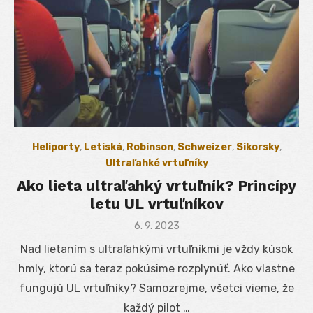
Heliporty
,
Letiská
,
Robinson
,
Schweizer
,
Sikorsky
,
Ultraľahké vrtuľníky
Ako lieta ultraľahký vrtuľník? Princípy
letu UL vrtuľníkov
Posted
6. 9. 2023
on
Nad lietaním s ultraľahkými vrtuľníkmi je vždy kúsok
hmly, ktorú sa teraz pokúsime rozplynúť. Ako vlastne
fungujú UL vrtuľníky? Samozrejme, všetci vieme, že
každý pilot …