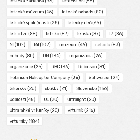
letecká základňa
(86)
letecké dni
(66)
letecké múzeum
(45)
letecké nehody
(80)
letecké spoločnosti
(25)
letecký deň
(66)
letectvo
(88)
letisko
(87)
letiská
(87)
LZ
(86)
MI
(102)
Mil
(102)
múzeum
(46)
nehoda
(83)
nehody
(80)
OM
(134)
organizácia
(26)
organizácie
(25)
RHC
(36)
Robinson
(81)
Robinson Helicopter Company
(36)
Schweizer
(24)
Sikorsky
(26)
skúšky
(21)
Slovensko
(136)
udalosti
(48)
UL
(20)
ultralight
(20)
ultraľahké vrtuľníky
(20)
vrtuľník
(216)
vrtuľníky
(184)