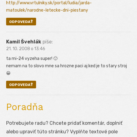
http://www.vrtulniky.sk/portal/ludia/jarda-
matoulek/narodne-letecke-dni-piestany
ODPOVEDAŤ
Kamil Švehlák
píše:
21. 10. 2008 o 13:46
ta mi-24 vyzeha super! 🙂
nemam na to slovo mne sa hrozne paci aj ked je to stary stroj
😀
ODPOVEDAŤ
Poradňa
Potrebujete radu? Chcete pridať komentár, doplniť
alebo upraviť túto stránku? Vyplňte textové pole