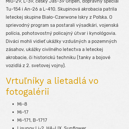
MiG-29, L-39, český Jas-39 Gripen, dopravný špeciál
Tu-154 i An-26 a L-410. Skupinová akrobacia patrila
leteckej skupine Biało-Czerwone Iskry z Poľska. O
sprievodný program sa postarali výsadkári, vojenská
polícia, pohotovostný policajný útvar i kynológovia.
Diváci mohli vidieť ukážky vzdušných a pozemných
zásahov, ukážky civilného letectva a leteckej
akrobacie, či historickú techniku (tanky a bojové
vozidlá z 2. svetovej vojny).
Vrtuľníky a lietadlá vo
fotogalérii
Mi-8
Mi-17
Mi-171, B-1717
Lisunov Li-2, HA-LIX, Sunflower