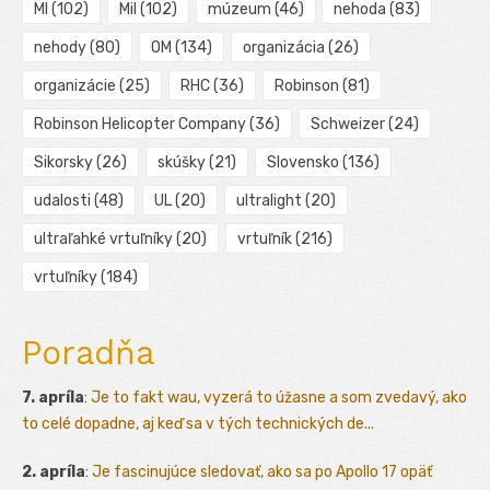
MI
(102)
Mil
(102)
múzeum
(46)
nehoda
(83)
nehody
(80)
OM
(134)
organizácia
(26)
organizácie
(25)
RHC
(36)
Robinson
(81)
Robinson Helicopter Company
(36)
Schweizer
(24)
Sikorsky
(26)
skúšky
(21)
Slovensko
(136)
udalosti
(48)
UL
(20)
ultralight
(20)
ultraľahké vrtuľníky
(20)
vrtuľník
(216)
vrtuľníky
(184)
Poradňa
7. apríla
:
Je to fakt wau, vyzerá to úžasne a som zvedavý, ako
to celé dopadne, aj keď sa v tých technických de...
2. apríla
:
Je fascinujúce sledovať, ako sa po Apollo 17 opäť