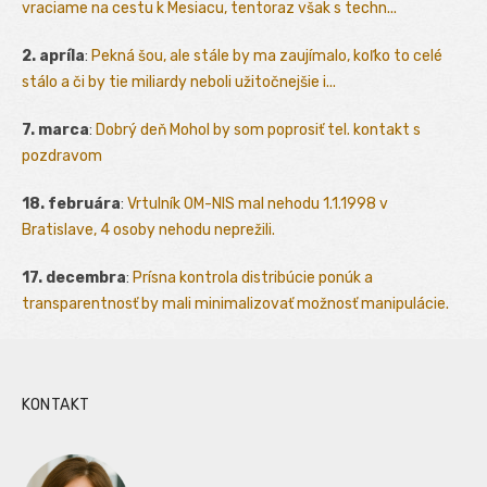
vraciame na cestu k Mesiacu, tentoraz však s techn...
2. apríla
:
Pekná šou, ale stále by ma zaujímalo, koľko to celé
stálo a či by tie miliardy neboli užitočnejšie i...
7. marca
:
Dobrý deň Mohol by som poprosiť tel. kontakt s
pozdravom
18. februára
:
Vrtulník OM-NIS mal nehodu 1.1.1998 v
Bratislave, 4 osoby nehodu neprežili.
17. decembra
:
Prísna kontrola distribúcie ponúk a
transparentnosť by mali minimalizovať možnosť manipulácie.
KONTAKT