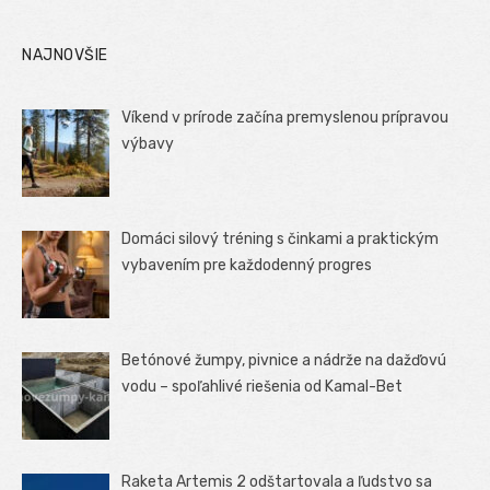
NAJNOVŠIE
Víkend v prírode začína premyslenou prípravou
výbavy
Domáci silový tréning s činkami a praktickým
vybavením pre každodenný progres
Betónové žumpy, pivnice a nádrže na dažďovú
vodu – spoľahlivé riešenia od Kamal-Bet
Raketa Artemis 2 odštartovala a ľudstvo sa