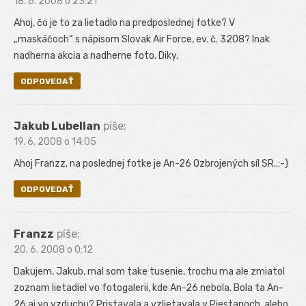
18. 6. 2008 o 23:21
Ahoj, čo je to za lietadlo na predposlednej fotke? V
„maskáčoch“ s nápisom Slovak Air Force, ev. č. 3208? Inak
nadherna akcia a nadherne foto. Diky.
ODPOVEDAŤ
Jakub Lubellan
píše:
19. 6. 2008 o 14:05
Ahoj Franzz, na poslednej fotke je An-26 Ozbrojených síl SR..:-)
ODPOVEDAŤ
Franzz
píše:
20. 6. 2008 o 0:12
Dakujem, Jakub, mal som take tusenie, trochu ma ale zmiatol
zoznam lietadiel vo fotogalerii, kde An-26 nebola. Bola ta An-
26 aj vo vzduchu? Pristavala a vzlietavala v Piestanoch, alebo