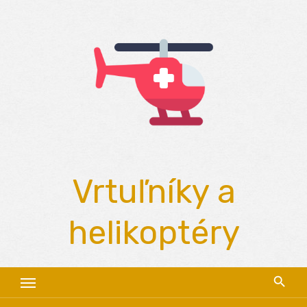
Skip
to
content
Vrtuľníky a
helikoptéry