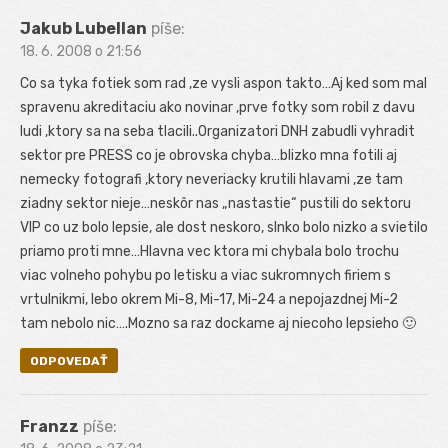
Jakub Lubellan
píše:
18. 6. 2008 o 21:56
Co sa tyka fotiek som rad ,ze vysli aspon takto…Aj ked som mal
spravenu akreditaciu ako novinar ,prve fotky som robil z davu
ludi ,ktory sa na seba tlacili..Organizatori DNH zabudli vyhradit
sektor pre PRESS co je obrovska chyba…blizko mna fotili aj
nemecky fotografi ,ktory neveriacky krutili hlavami ,ze tam
ziadny sektor nieje…neskôr nas „nastastie“ pustili do sektoru
VIP co uz bolo lepsie, ale dost neskoro, slnko bolo nizko a svietilo
priamo proti mne…Hlavna vec ktora mi chybala bolo trochu
viac volneho pohybu po letisku a viac sukromnych firiem s
vrtulnikmi, lebo okrem Mi-8, Mi-17, Mi-24 a nepojazdnej Mi-2
tam nebolo nic….Mozno sa raz dockame aj niecoho lepsieho 🙂
ODPOVEDAŤ
Franzz
píše: