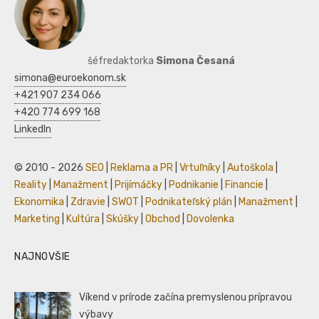
šéfredaktorka
Simona Česaná
simona@euroekonom.sk
+421 907 234 066
+420 774 699 168
LinkedIn
© 2010 - 2026
SEO
|
Reklama a PR
|
Vrtuľníky
|
Autoškola
|
Reality
|
Manažment
|
Prijímáčky
|
Podnikanie
|
Financie
|
Ekonomika
|
Zdravie
|
SWOT
|
Podnikateľský plán
|
Manažment
|
Marketing
|
Kultúra
|
Skúšky
|
Obchod
|
Dovolenka
NAJNOVŠIE
Víkend v prírode začína premyslenou prípravou
výbavy