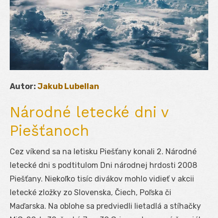
Autor:
Jakub Lubellan
Národné letecké dni v
Piešťanoch
Cez víkend sa na letisku Piešťany konali 2. Národné
letecké dni s podtitulom Dni národnej hrdosti 2008
Piešťany. Niekoľko tisíc divákov mohlo vidieť v akcii
letecké zložky zo Slovenska, Čiech, Poľska či
Maďarska. Na oblohe sa predviedli lietadlá a stíhačky