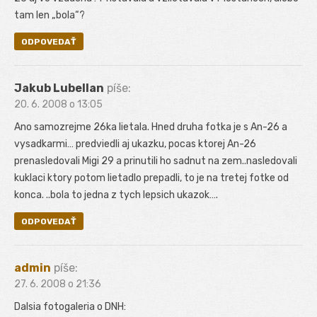
tam len „bola“?
ODPOVEDAŤ
Jakub Lubellan
píše:
20. 6. 2008 o 13:05
Ano samozrejme 26ka lietala. Hned druha fotka je s An-26 a
vysadkarmi… predviedli aj ukazku, pocas ktorej An-26
prenasledovali Migi 29 a prinutili ho sadnut na zem..nasledovali
kuklaci ktory potom lietadlo prepadli, to je na tretej fotke od
konca. ..bola to jedna z tych lepsich ukazok….
ODPOVEDAŤ
admin
píše:
27. 6. 2008 o 21:36
Dalsia fotogaleria o DNH: