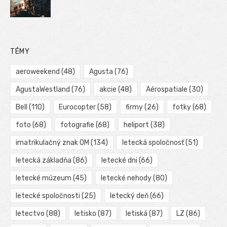
TÉMY
aeroweekend
(48)
Agusta
(76)
AgustaWestland
(76)
akcie
(48)
Aérospatiale
(30)
Bell
(110)
Eurocopter
(58)
firmy
(26)
fotky
(68)
foto
(68)
fotografie
(68)
heliport
(38)
imatrikulačný znak OM
(134)
letecká spoločnosť
(51)
letecká základňa
(86)
letecké dni
(66)
letecké múzeum
(45)
letecké nehody
(80)
letecké spoločnosti
(25)
letecký deň
(66)
letectvo
(88)
letisko
(87)
letiská
(87)
LZ
(86)