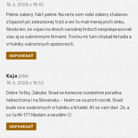
18. 6. 2008 o 18:45
Pekne zabery, fakt pekne. Na nete som videl zabery chalanov
stojacich pri zeleznicnej trati a oni to mali menej proti slnku.
Skoda len, ze vojaci na dnoch narodnej hrdosti nespolupracovali
viac aj so sukromnymi firmami. Trochu mi tam chybali lietadla a
vrtulniky sukromnych spolocnosti.
ODPOVEDAŤ
Kaja
píše:
18. 6. 2008 o 18:52
Dobre fotky, Jakube. Snad se konecne rozebehne poradna
nebestrizna i na Slovensku – tesim se na pristi rocnik. Snad
bude vice soukromych vrtulniku a letadel. At se vam dari. Jo, a
co ta Mi-17? Hledám a nevidím 🙂
ODPOVEDAŤ