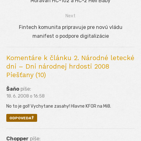
Previous
Moravan HC-102 a HC-2 Heli Baby
v
post:
Next
článku
Next
Fintech komunita pripravuje pre novú vládu
post:
manifest o podpore digitalizácie
Komentáre k článku 2. Národné letecké
dni – Dni národnej hrdosti 2008
Piešťany (10)
Šaňo
píše:
18. 6. 2008 o 16:58
No to je gol! Vychytane zasahy! Hlavne KFOR na Mi8.
ODPOVEDAŤ
Chopper
píše: