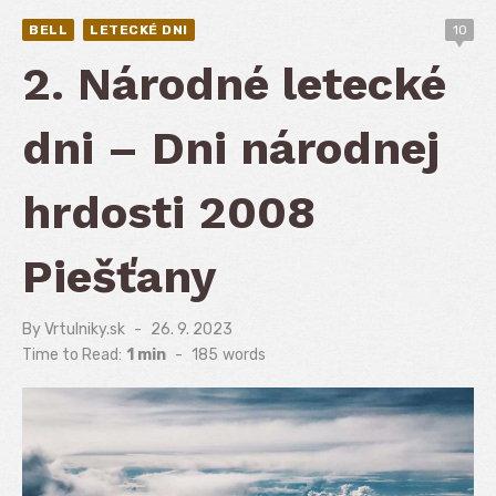
BELL
LETECKÉ DNI
10
2. Národné letecké
dni – Dni národnej
hrdosti 2008
Piešťany
By
Vrtulniky.sk
Posted
26. 9. 2023
on
Time to Read:
1 min
-
185
words