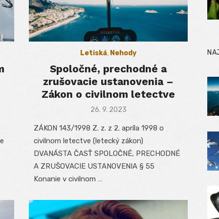
NA
Letiská
,
Nehody
m
Spoločné, prechodné a
zrušovacie ustanovenia –
Zákon o civilnom letectve
Posted
26. 9. 2023
on
ZÁKON 143/1998 Z. z. z 2. apríla 1998 o
ie
civilnom letectve (letecký zákon)
DVANÁSTA ČASŤ SPOLOČNÉ, PRECHODNÉ
A ZRUŠOVACIE USTANOVENIA § 55
Konanie v civilnom …