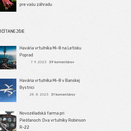
pre vašu záhradu
JČÍTANEJŠIE
Havária vrtuľníka Mi-8 na Letisku
Poprad
7. 9. 2023
39 komentárov
Havária vrtuľníka Mi-8 v Banskej
Bystrici
28. 8. 2023
31 komentárov
Novozéladská farma pri
Piešťanoch: Dva vrtuľníky Robinson
R-22