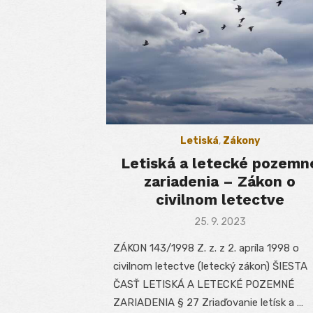
Letiská
,
Zákony
Letiská a letecké pozemn
zariadenia – Zákon o
civilnom letectve
Posted
25. 9. 2023
on
ZÁKON 143/1998 Z. z. z 2. apríla 1998 o
civilnom letectve (letecký zákon) ŠIESTA
ČASŤ LETISKÁ A LETECKÉ POZEMNÉ
ZARIADENIA § 27 Zriaďovanie letísk a …