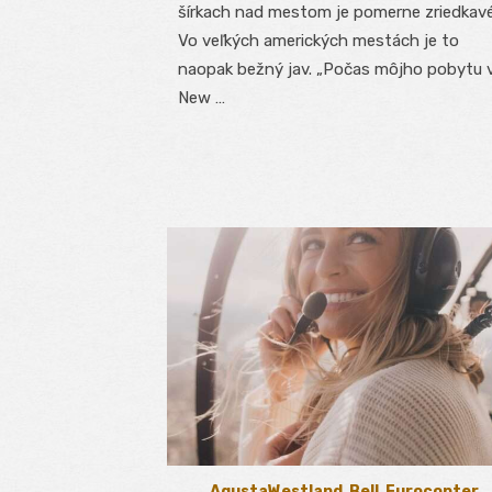
šírkach nad mestom je pomerne zriedkavé
Vo veľkých amerických mestách je to
naopak bežný jav. „Počas môjho pobytu 
New …
AgustaWestland
,
Bell
,
Eurocopter
,