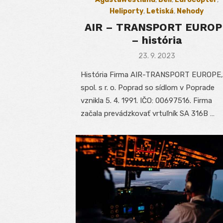
Heliporty
,
Letiská
,
Nehody
AIR – TRANSPORT EUROP
– história
Posted
23. 9. 2023
on
História Firma AIR-TRANSPORT EUROPE,
spol. s r. o. Poprad so sídlom v Poprade
vznikla 5. 4. 1991. IČO: 00697516. Firma
začala prevádzkovať vrtuľník SA 316B …