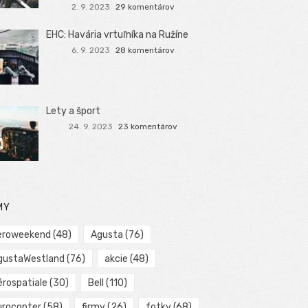
2. 9. 2023
29 komentárov
EHC: Havária vrtuľníka na Ružíne
6. 9. 2023
28 komentárov
Lety a šport
24. 9. 2023
23 komentárov
MY
eroweekend
(48)
Agusta
(76)
gustaWestland
(76)
akcie
(48)
érospatiale
(30)
Bell
(110)
urocopter
(58)
firmy
(26)
fotky
(68)