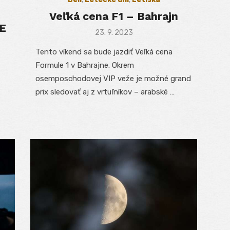
Veľká cena F1 – Bahrajn
E
Posted
23. 9. 2023
on
Tento víkend sa bude jazdiť Veľká cena
Formule 1 v Bahrajne. Okrem
osemposchodovej VIP veže je možné grand
prix sledovať aj z vrtuľníkov – arabské …