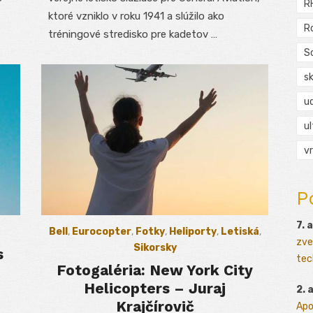
R
ktoré vzniklo v roku 1941 a slúžilo ako
R
tréningové stredisko pre kadetov …
S
s
ud
ul
vr
P
7. 
Bell
,
Eurocopter
,
Fotky
,
Heliporty
,
Letiská
,
zve
Sikorsky
s
tec
Fotogaléria: New York City
Helicopters – Juraj
2. 
Krajčírovič
Apo