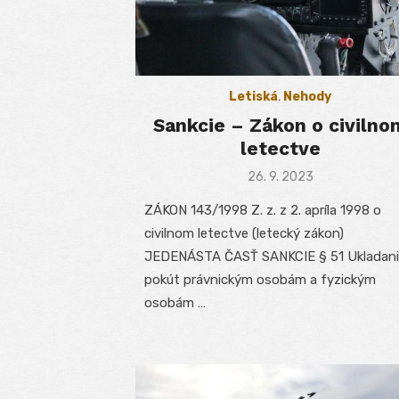
Letiská
,
Nehody
Sankcie – Zákon o civilno
letectve
Posted
26. 9. 2023
on
ZÁKON 143/1998 Z. z. z 2. apríla 1998 o
civilnom letectve (letecký zákon)
JEDENÁSTA ČASŤ SANKCIE § 51 Ukladan
pokút právnickým osobám a fyzickým
osobám …