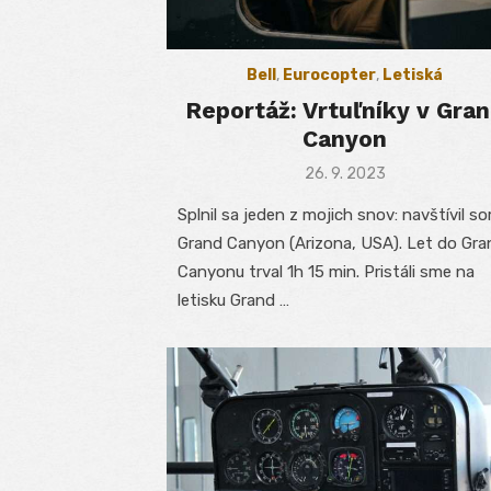
Bell
,
Eurocopter
,
Letiská
Reportáž: Vrtuľníky v Gra
Canyon
Posted
26. 9. 2023
on
Splnil sa jeden z mojich snov: navštívil s
Grand Canyon (Arizona, USA). Let do Gra
Canyonu trval 1h 15 min. Pristáli sme na
letisku Grand …