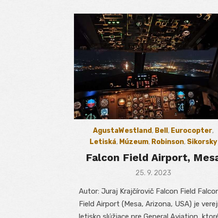
AgustaWestland
,
Bell
,
Eurocopter
,
Letiská
,
Múzeum
,
Robinson
,
Sikorsky
Falcon Field Airport, Mes
Posted
25. 9. 2023
on
Autor: Juraj Krajčírovič Falcon Field Falco
Field Airport (Mesa, Arizona, USA) je vere
letisko slúžiace pre General Aviation, ktor