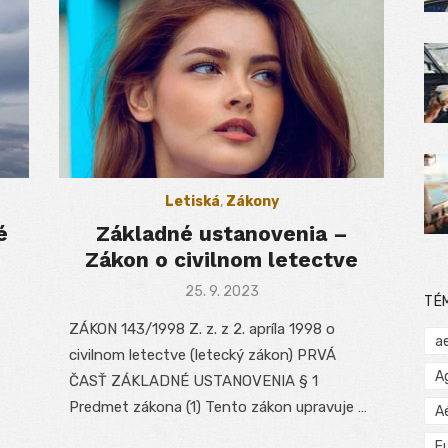
Letiská
,
Zákony
é
Základné ustanovenia –
Zákon o civilnom letectve
Posted
25. 9. 2023
TÉ
on
ZÁKON 143/1998 Z. z. z 2. apríla 1998 o
a
civilnom letectve (letecký zákon) PRVÁ
A
ČASŤ ZÁKLADNÉ USTANOVENIA § 1
Predmet zákona (1) Tento zákon upravuje …
A
E