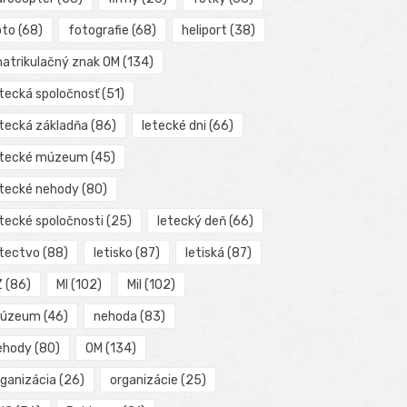
oto
(68)
fotografie
(68)
heliport
(38)
matrikulačný znak OM
(134)
etecká spoločnosť
(51)
etecká základňa
(86)
letecké dni
(66)
etecké múzeum
(45)
etecké nehody
(80)
etecké spoločnosti
(25)
letecký deň
(66)
etectvo
(88)
letisko
(87)
letiská
(87)
Z
(86)
MI
(102)
Mil
(102)
úzeum
(46)
nehoda
(83)
ehody
(80)
OM
(134)
rganizácia
(26)
organizácie
(25)