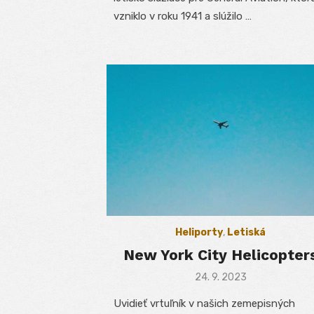
vzniklo v roku 1941 a slúžilo …
Heliporty
,
Letiská
New York City Helicopter
Posted
24. 9. 2023
on
Uvidieť vrtuľník v našich zemepisných