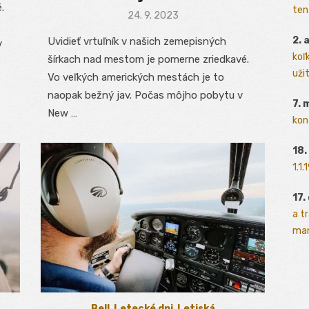
.
ten
Posted
24. 9. 2023
on
2. 
Uvidieť vrtuľník v našich zemepisných
v
koľk
šírkach nad mestom je pomerne zriedkavé.
užit
Vo veľkých amerických mestách je to
naopak bežný jav. Počas môjho pobytu v
7. 
New …
kon
18.
1.1
17.
a t
man
Bell
,
Letecké dni
,
Letiská