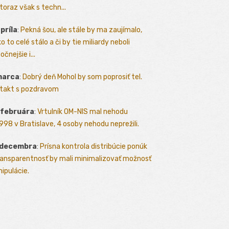
toraz však s techn...
apríla
:
Pekná šou, ale stále by ma zaujímalo,
o to celé stálo a či by tie miliardy neboli
očnejšie i...
marca
:
Dobrý deň Mohol by som poprosiť tel.
takt s pozdravom
 februára
:
Vrtulník OM-NIS mal nehodu
.1998 v Bratislave, 4 osoby nehodu neprežili.
 decembra
:
Prísna kontrola distribúcie ponúk
ransparentnosť by mali minimalizovať možnosť
ipulácie.