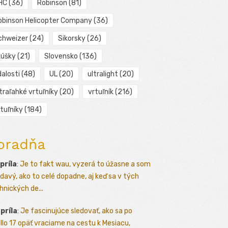
HC
(36)
Robinson
(81)
obinson Helicopter Company
(36)
chweizer
(24)
Sikorsky
(26)
kúšky
(21)
Slovensko
(136)
alosti
(48)
UL
(20)
ultralight
(20)
traľahké vrtuľníky
(20)
vrtuľník
(216)
tuľníky
(184)
oradňa
apríla
:
Je to fakt wau, vyzerá to úžasne a som
davý, ako to celé dopadne, aj keď sa v tých
hnických de...
apríla
:
Je fascinujúce sledovať, ako sa po
llo 17 opäť vraciame na cestu k Mesiacu,