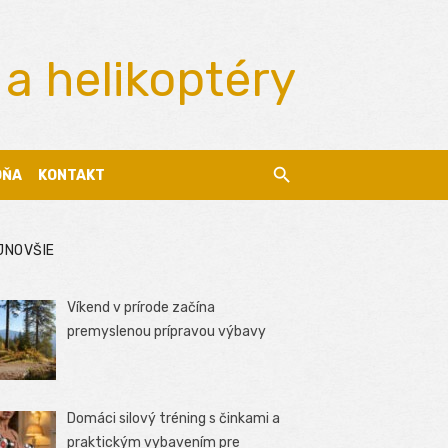
 a helikoptéry
DŇA
KONTAKT
JNOVŠIE
Víkend v prírode začína
premyslenou prípravou výbavy
Domáci silový tréning s činkami a
praktickým vybavením pre