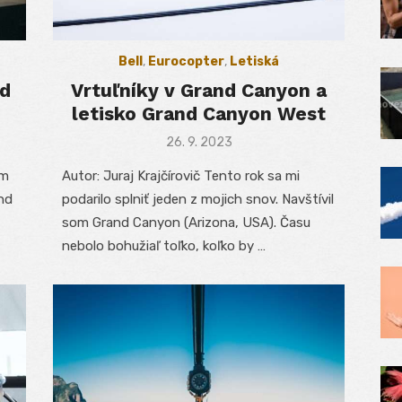
Bell
,
Eurocopter
,
Letiská
nd
Vrtuľníky v Grand Canyon a
letisko Grand Canyon West
Posted
26. 9. 2023
on
om
Autor: Juraj Krajčírovič Tento rok sa mi
nd
podarilo splniť jeden z mojich snov. Navštívil
som Grand Canyon (Arizona, USA). Času
nebolo bohužiaľ toľko, koľko by …