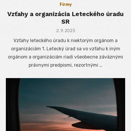
Firmy
Vzťahy a organizácia Leteckého úradu
SR
Posted
2. 9. 2023
on
Vzťahy leteckého úradu k niektorým orgánom a
organizáciám 1. Letecký úrad sa vo vzťahu k iným
orgánom a organizáciám riadi všeobecne záväznými
právnymi predpismi, rezortnými …