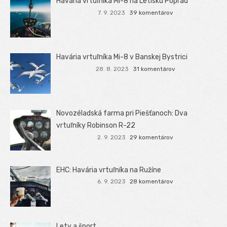
Havária vrtuľníka Mi-8 na Letisku Poprad
7. 9. 2023
39 komentárov
Havária vrtuľníka Mi-8 v Banskej Bystrici
28. 8. 2023
31 komentárov
Novozéladská farma pri Piešťanoch: Dva
vrtuľníky Robinson R-22
2. 9. 2023
29 komentárov
EHC: Havária vrtuľníka na Ružíne
6. 9. 2023
28 komentárov
Lety a šport