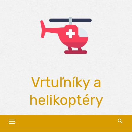
Skip
to
content
Vrtuľníky a
helikoptéry