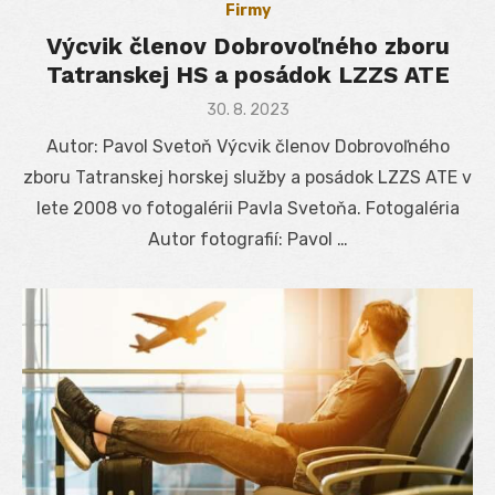
Firmy
Výcvik členov Dobrovoľného zboru
Tatranskej HS a posádok LZZS ATE
Posted
30. 8. 2023
on
Autor: Pavol Svetoň Výcvik členov Dobrovoľného
zboru Tatranskej horskej služby a posádok LZZS ATE v
lete 2008 vo fotogalérii Pavla Svetoňa. Fotogaléria
Autor fotografií: Pavol …