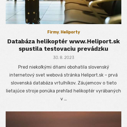
Firmy
,
Heliporty
Databáza helikoptér www.Heliport.sk
spustila testovaciu prevádzku
Posted
30. 8. 2023
on
Pred niekoľkými dňami obohatila slovenský
internetový svet webová stránka Heliport.sk – prvá
slovenská databáza vrtuľníkov. Záujemcov o tieto
lietajúce stroje ponúka prehľad helikoptér vyrábaných
v …