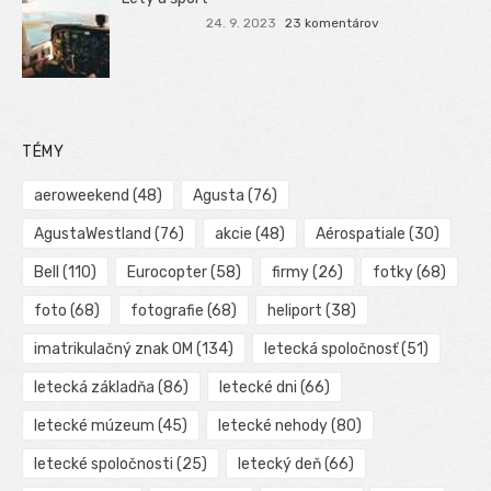
24. 9. 2023
23 komentárov
TÉMY
aeroweekend
(48)
Agusta
(76)
AgustaWestland
(76)
akcie
(48)
Aérospatiale
(30)
Bell
(110)
Eurocopter
(58)
firmy
(26)
fotky
(68)
foto
(68)
fotografie
(68)
heliport
(38)
imatrikulačný znak OM
(134)
letecká spoločnosť
(51)
letecká základňa
(86)
letecké dni
(66)
letecké múzeum
(45)
letecké nehody
(80)
letecké spoločnosti
(25)
letecký deň
(66)