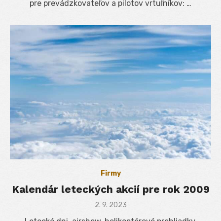
pre prevádzkovateľov a pilotov vrtuľníkov: …
Firmy
Kalendár leteckých akcií pre rok 2009
Posted
2. 9. 2023
on