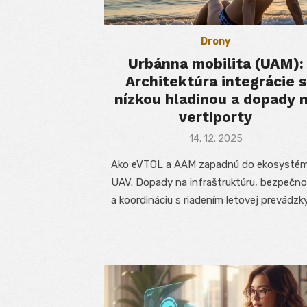
Drony
Urbánna mobilita (UAM):
Architektúra integrácie s
nízkou hladinou a dopady 
vertiporty
Posted
14. 12. 2025
on
Ako eVTOL a AAM zapadnú do ekosysté
UAV. Dopady na infraštruktúru, bezpečno
a koordináciu s riadením letovej prevádzky