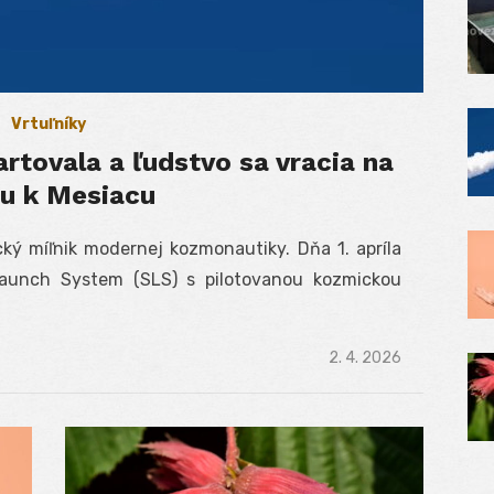
Vrtuľníky
rtovala a ľudstvo sa vracia na
u k Mesiacu
cký míľnik modernej kozmonautiky. Dňa 1. apríla
Launch System (SLS) s pilotovanou kozmickou
Posted
2. 4. 2026
on