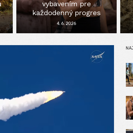
u
vybavením pre
každodenný progres
Posted
4. 6. 2026
on
NA