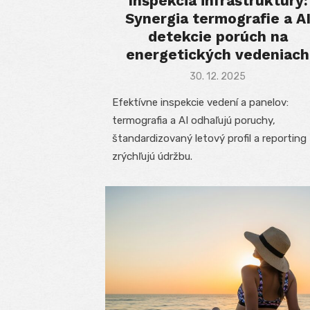
Inšpekcia infraštruktúry:
Synergia termografie a A
detekcie porúch na
energetických vedeniach
Posted
30. 12. 2025
on
Efektívne inspekcie vedení a panelov:
termografia a AI odhaľujú poruchy,
štandardizovaný letový profil a reporting
zrýchľujú údržbu.