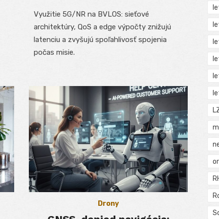
on
l
Využitie 5G/NR na BVLOS: sieťové
l
architektúry, QoS a edge výpočty znižujú
latenciu a zvyšujú spoľahlivosť spojenia
l
počas misie.
l
l
l
L
m
n
o
R
R
Drony
S