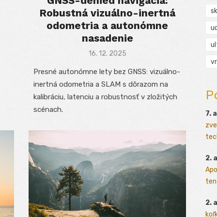
GNSS-denied navigácia:
I
Robustná vizuálno-inertná
s
odometria a autonómne
ud
nasadenie
ul
Posted
16. 12. 2025
vr
on
Presné autonómne lety bez GNSS: vizuálno-
inertná odometria a SLAM s dôrazom na
P
kalibráciu, latenciu a robustnosť v zložitých
scénach.
7. 
zve
tec
2. 
Apo
ten
2. 
koľk