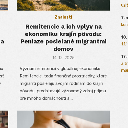
užit
Znalosti
7. 
kon
Remitencie a ich vplyv na
ekonomiku krajín pôvodu:
18.
na
Peniaze posielané migrantmi
1.1
domov
17.
Posted
14. 12. 2025
on
a t
mu
Význam remitencií v globálnej ekonomike
man
sť
Remitencie, teda finančné prostriedky, ktoré
.
migranti posielajú svojim rodinám do krajín
pôvodu, predstavujú významný zdroj príjmu
pre mnoho domácností a …