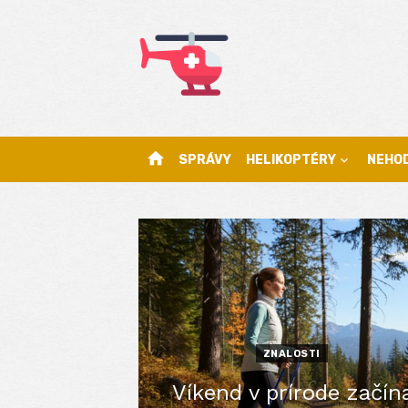
Skip
to
content
home
SPRÁVY
HELIKOPTÉRY
NEHO
ZNALOSTI
Víkend v prírode začín