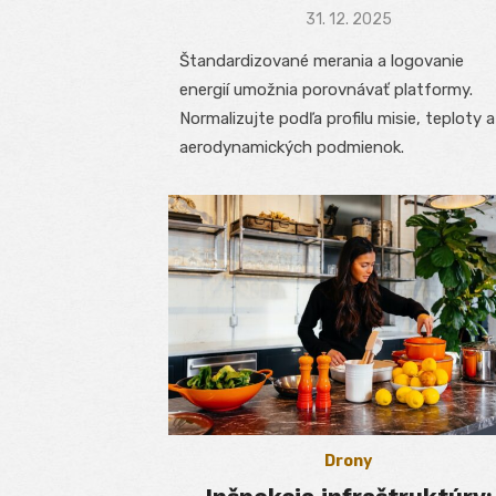
Posted
31. 12. 2025
on
Štandardizované merania a logovanie
energií umožnia porovnávať platformy.
Normalizujte podľa profilu misie, teploty a
aerodynamických podmienok.
Drony