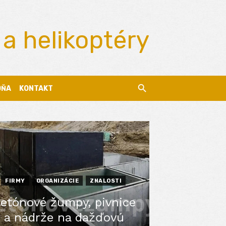
 a helikoptéry
DŇA
KONTAKT
FIRMY
ORGANIZÁCIE
ZNALOSTI
etónové žumpy, pivnice
a nádrže na dažďovú