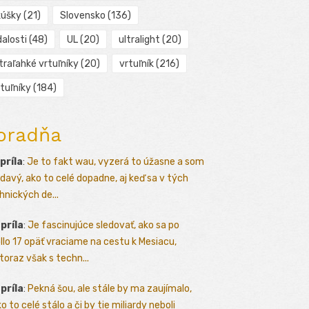
kúšky
(21)
Slovensko
(136)
alosti
(48)
UL
(20)
ultralight
(20)
traľahké vrtuľníky
(20)
vrtuľník
(216)
tuľníky
(184)
oradňa
apríla
:
Je to fakt wau, vyzerá to úžasne a som
davý, ako to celé dopadne, aj keď sa v tých
hnických de...
apríla
:
Je fascinujúce sledovať, ako sa po
llo 17 opäť vraciame na cestu k Mesiacu,
toraz však s techn...
apríla
:
Pekná šou, ale stále by ma zaujímalo,
o to celé stálo a či by tie miliardy neboli