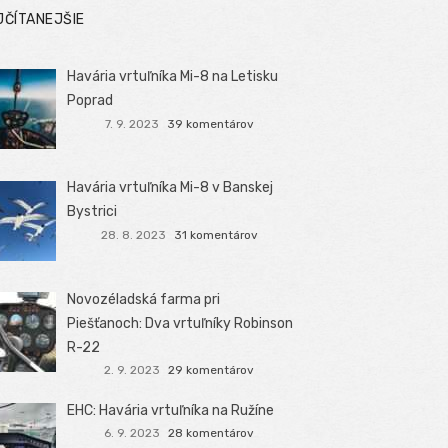
JČÍTANEJŠIE
Havária vrtuľníka Mi-8 na Letisku
Poprad
7. 9. 2023
39 komentárov
Havária vrtuľníka Mi-8 v Banskej
Bystrici
28. 8. 2023
31 komentárov
Novozéladská farma pri
Piešťanoch: Dva vrtuľníky Robinson
R-22
2. 9. 2023
29 komentárov
EHC: Havária vrtuľníka na Ružíne
6. 9. 2023
28 komentárov