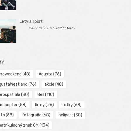
Lety a šport
24. 9. 2023
23 komentárov
MY
eroweekend
(48)
Agusta
(76)
gustaWestland
(76)
akcie
(48)
érospatiale
(30)
Bell
(110)
urocopter
(58)
firmy
(26)
fotky
(68)
oto
(68)
fotografie
(68)
heliport
(38)
matrikulačný znak OM
(134)