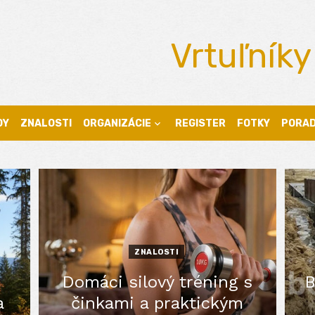
Vrtuľníky
DY
ZNALOSTI
ORGANIZÁCIE
REGISTER
FOTKY
PORA
ZNALOSTI
Domáci silový tréning s
B
a
činkami a praktickým