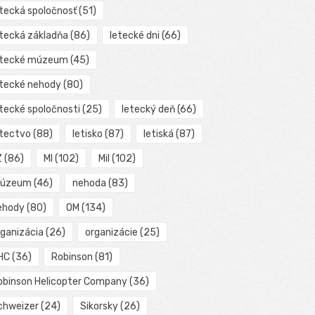
etecká spoločnosť
(51)
etecká základňa
(86)
letecké dni
(66)
etecké múzeum
(45)
etecké nehody
(80)
etecké spoločnosti
(25)
letecký deň
(66)
etectvo
(88)
letisko
(87)
letiská
(87)
Z
(86)
MI
(102)
Mil
(102)
úzeum
(46)
nehoda
(83)
ehody
(80)
OM
(134)
rganizácia
(26)
organizácie
(25)
HC
(36)
Robinson
(81)
obinson Helicopter Company
(36)
chweizer
(24)
Sikorsky
(26)