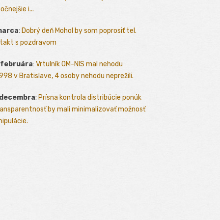
očnejšie i...
marca
:
Dobrý deň Mohol by som poprosiť tel.
takt s pozdravom
 februára
:
Vrtulník OM-NIS mal nehodu
.1998 v Bratislave, 4 osoby nehodu neprežili.
 decembra
:
Prísna kontrola distribúcie ponúk
ransparentnosť by mali minimalizovať možnosť
ipulácie.