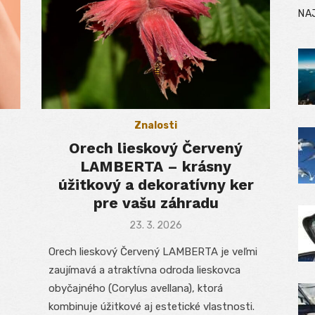
NA
Znalosti
Orech lieskový Červený
LAMBERTA – krásny
úžitkový a dekoratívny ker
pre vašu záhradu
Posted
23. 3. 2026
on
Orech lieskový Červený LAMBERTA je veľmi
zaujímavá a atraktívna odroda lieskovca
obyčajného (Corylus avellana), ktorá
kombinuje úžitkové aj estetické vlastnosti.