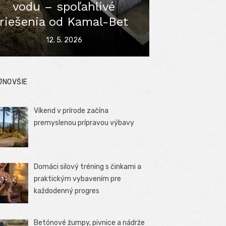
vodu – spoľahlivé
riešenia od Kamal-Bet
Posted
12. 5. 2026
on
JNOVŠIE
Víkend v prírode začína
premyslenou prípravou výbavy
Domáci silový tréning s činkami a
praktickým vybavením pre
každodenný progres
Betónové žumpy, pivnice a nádrže