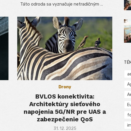
Táto odroda sa vyznačuje netradičným …
TÉ
a
A
Drony
A
BVLOS konektivita:
Architektúry sieťového
E
napojenia 5G/NR pre UAS a
f
zabezpečenie QoS
i
Posted
31. 12. 2025