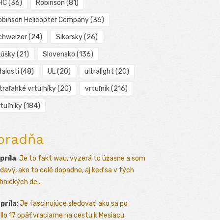
HC
(36)
Robinson
(81)
obinson Helicopter Company
(36)
chweizer
(24)
Sikorsky
(26)
kúšky
(21)
Slovensko
(136)
alosti
(48)
UL
(20)
ultralight
(20)
traľahké vrtuľníky
(20)
vrtuľník
(216)
tuľníky
(184)
oradňa
apríla
:
Je to fakt wau, vyzerá to úžasne a som
davý, ako to celé dopadne, aj keď sa v tých
hnických de...
apríla
:
Je fascinujúce sledovať, ako sa po
llo 17 opäť vraciame na cestu k Mesiacu,