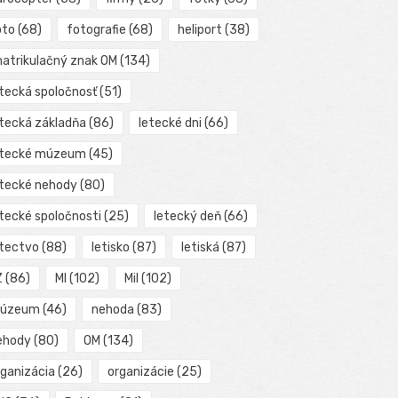
oto
(68)
fotografie
(68)
heliport
(38)
matrikulačný znak OM
(134)
etecká spoločnosť
(51)
etecká základňa
(86)
letecké dni
(66)
etecké múzeum
(45)
etecké nehody
(80)
etecké spoločnosti
(25)
letecký deň
(66)
etectvo
(88)
letisko
(87)
letiská
(87)
Z
(86)
MI
(102)
Mil
(102)
úzeum
(46)
nehoda
(83)
ehody
(80)
OM
(134)
rganizácia
(26)
organizácie
(25)