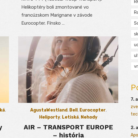
R
Helikoptéry boli zmontované vo
R
francúzskom Marignane v závode
Eurocopter. Fínsko …
S
s
ud
ul
vr
P
7. 
zve
ká
,
AgustaWestland
,
Bell
,
Eurocopter
,
tec
Heliporty
,
Letiská
,
Nehody
y
AIR – TRANSPORT EUROPE
2. 
– história
Apo