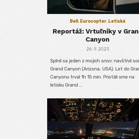
Bell
,
Eurocopter
,
Letiská
Reportáž: Vrtuľníky v Gra
Canyon
Posted
26. 9. 2023
on
Splnil sa jeden z mojich snov: navštívil s
Grand Canyon (Arizona, USA). Let do Gra
Canyonu trval 1h 15 min. Pristáli sme na
letisku Grand …