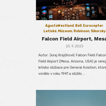
AgustaWestland
,
Bell
,
Eurocopter
,
Letiská
,
Múzeum
,
Robinson
,
Sikorsky
Falcon Field Airport, Mes
Posted
25. 9. 2023
on
Autor: Juraj Krajčírovič Falcon Field Falco
Field Airport (Mesa, Arizona, USA) je vere
letisko slúžiace pre General Aviation, ktor
vzniklo v roku 1941 a slúžilo …