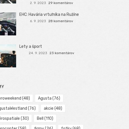
2. 9. 2023
29 komentárov
EHC: Havária vrtuľníka na Ružíne
6. 9. 2023
28 komentárov
Lety a šport
24. 9. 2023
23 komentárov
MY
eroweekend
(48)
Agusta
(76)
gustaWestland
(76)
akcie
(48)
érospatiale
(30)
Bell
(110)
urocopter
(58)
firmy
(26)
fotky
(68)