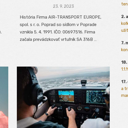
ten
Posted
23. 9. 2023
on
2. 
História Firma AIR-TRANSPORT EUROPE,
koľk
spol. s r. o. Poprad so sídlom v Poprade
užit
.
vznikla 5. 4. 1991. IČO: 00697516. Firma
začala prevádzkovať vrtuľník SA 316B …
7. 
kon
18.
1.1
17.
a t
man