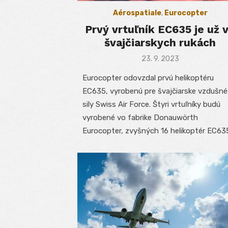
Aérospatiale
,
Eurocopter
Prvý vrtuľník EC635 je už 
švajčiarskych rukách
Posted
23. 9. 2023
on
Eurocopter odovzdal prvú helikoptéru
EC635, vyrobenú pre švajčiarske vzdušné
sily Swiss Air Force. Štyri vrtuľníky budú
vyrobené vo fabrike Donauwörth
Eurocopter, zvyšných 16 helikoptér EC63