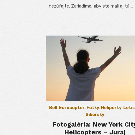
nezúfajte. Zariadime, aby ste mali aj tú …
Bell
,
Eurocopter
,
Fotky
,
Heliporty
,
Letis
Sikorsky
Fotogaléria: New York Cit
Helicopters – Juraj