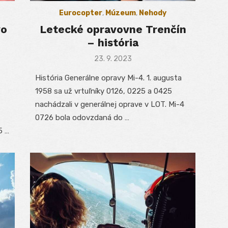
Eurocopter
,
Múzeum
,
Nehody
vo
Letecké opravovne Trenčín
– história
Posted
23. 9. 2023
on
História Generálne opravy Mi-4. 1. augusta
1958 sa už vrtuľníky 0126, 0225 a 0425
nachádzali v generálnej oprave v LOT. Mi-4
0726 bola odovzdaná do …
5 …