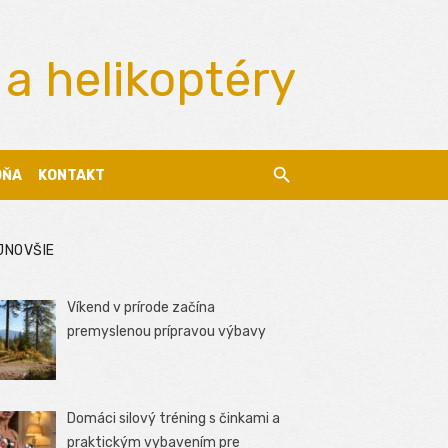
 a helikoptéry
DŇA
KONTAKT
JNOVŠIE
Víkend v prírode začína
premyslenou prípravou výbavy
Domáci silový tréning s činkami a
praktickým vybavením pre