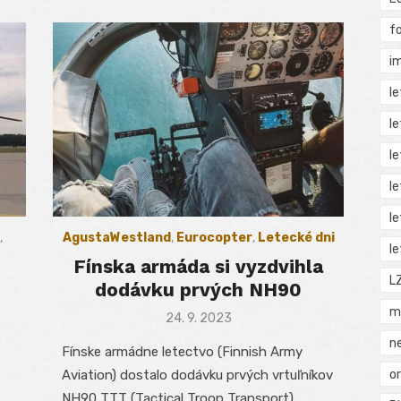
f
i
l
l
l
l
l
,
AgustaWestland
,
Eurocopter
,
Letecké dni
l
Fínska armáda si vyzdvihla
L
dodávku prvých NH90
m
Posted
24. 9. 2023
on
n
Fínske armádne letectvo (Finnish Army
Aviation) dostalo dodávku prvých vrtuľníkov
o
NH90 TTT (Tactical Troop Transport).