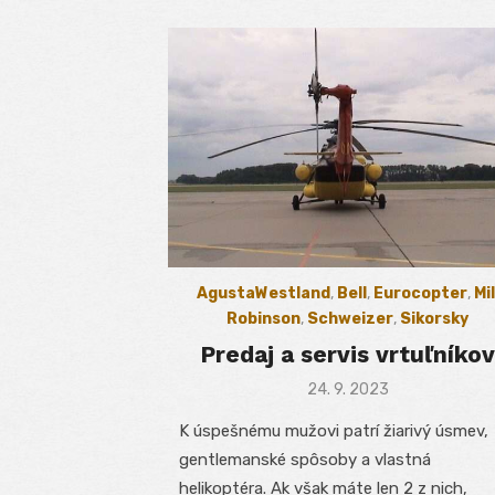
AgustaWestland
,
Bell
,
Eurocopter
,
Mil
Robinson
,
Schweizer
,
Sikorsky
Predaj a servis vrtuľníkov
Posted
24. 9. 2023
on
K úspešnému mužovi patrí žiarivý úsmev,
gentlemanské spôsoby a vlastná
helikoptéra. Ak však máte len 2 z nich,