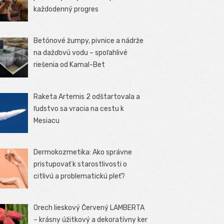
každodenný progres
Betónové žumpy, pivnice a nádrže
na dažďovú vodu – spoľahlivé
riešenia od Kamal-Bet
Raketa Artemis 2 odštartovala a
ľudstvo sa vracia na cestu k
Mesiacu
Dermokozmetika: Ako správne
pristupovať k starostlivosti o
citlivú a problematickú pleť?
Orech lieskový Červený LAMBERTA
– krásny úžitkový a dekoratívny ker