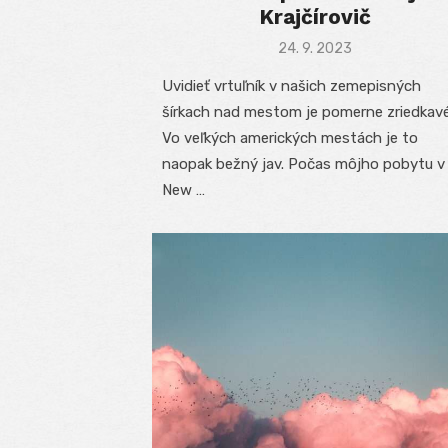
Krajčírovič
Posted
24. 9. 2023
on
Uvidieť vrtuľník v našich zemepisných
šírkach nad mestom je pomerne zriedkavé
Vo veľkých amerických mestách je to
naopak bežný jav. Počas môjho pobytu v
New …