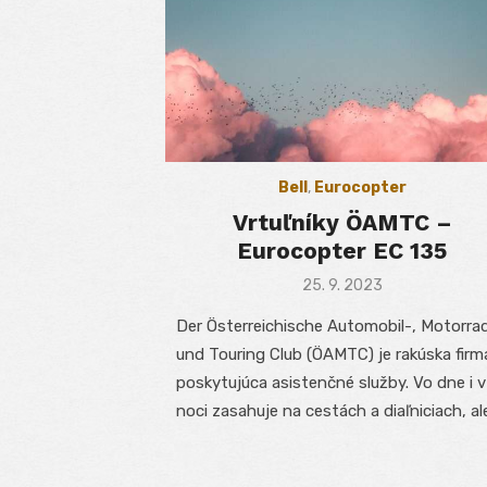
Bell
,
Eurocopter
Vrtuľníky ÖAMTC –
Eurocopter EC 135
Posted
25. 9. 2023
on
Der Österreichische Automobil-, Motorra
und Touring Club (ÖAMTC) je rakúska firm
poskytujúca asistenčné služby. Vo dne i v
noci zasahuje na cestách a diaľniciach, al