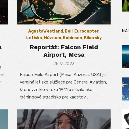
NA
AgustaWestland
,
Bell
,
Eurocopter
,
Letiská
,
Múzeum
,
Robinson
,
Sikorsky
a
Reportáž: Falcon Field
Airport, Mesa
Posted
25. 9. 2023
n
on
jné
Falcon Field Airport (Mesa, Arizona, USA) je
é
verejné letisko slúžiace pre General Aviation,
ktoré vzniklo v roku 1941 a slúžilo ako
tréningové stredisko pre kadetov …