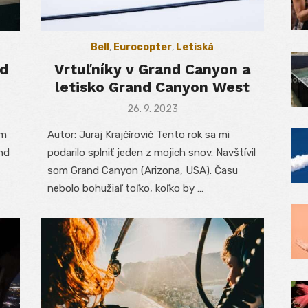
Bell
,
Eurocopter
,
Letiská
nd
Vrtuľníky v Grand Canyon a
letisko Grand Canyon West
Posted
26. 9. 2023
on
om
Autor: Juraj Krajčírovič Tento rok sa mi
nd
podarilo splniť jeden z mojich snov. Navštívil
som Grand Canyon (Arizona, USA). Času
nebolo bohužiaľ toľko, koľko by …