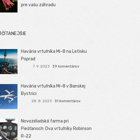
pre vašu záhradu
JČÍTANEJŠIE
Havária vrtuľníka Mi-8 na Letisku
Poprad
7. 9. 2023
39 komentárov
Havária vrtuľníka Mi-8 v Banskej
Bystrici
28. 8. 2023
31 komentárov
Novozéladská farma pri
Piešťanoch: Dva vrtuľníky Robinson
R-22