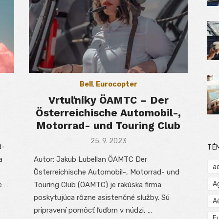
Bell
,
Eurocopter
Vrtuľníky ÖAMTC – Der
Österreichische Automobil-,
Motorrad- und Touring Club
Posted
25. 9. 2023
d-
TÉ
on
a
Autor: Jakub Lubellan ÖAMTC Der
a
Österreichische Automobil-, Motorrad- und
A
e …
Touring Club (ÖAMTC) je rakúska firma
poskytujúca rôzne asistenčné služby. Sú
A
pripravení pomôcť ľuďom v núdzi, …
E