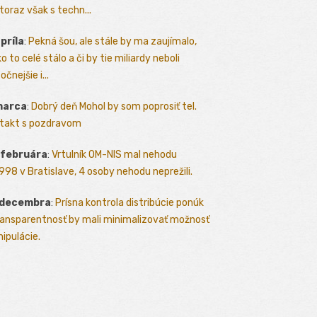
toraz však s techn...
apríla
:
Pekná šou, ale stále by ma zaujímalo,
o to celé stálo a či by tie miliardy neboli
očnejšie i...
marca
:
Dobrý deň Mohol by som poprosiť tel.
takt s pozdravom
 februára
:
Vrtulník OM-NIS mal nehodu
.1998 v Bratislave, 4 osoby nehodu neprežili.
 decembra
:
Prísna kontrola distribúcie ponúk
ransparentnosť by mali minimalizovať možnosť
ipulácie.