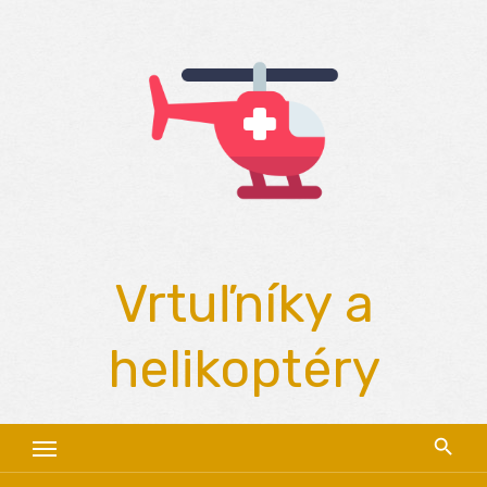
Skip
to
content
Vrtuľníky a
helikoptéry