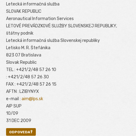
Letecká informačná služba
SLOVAK REPUBLIC
Aeronautical Information Services
LETOVÉ PREVÁDZKOVÉ SLUŽBY SLOVENSKEJ REPUBLIKY,
štátny podnik
Letecká informačná služba Slovenskej republiky
Letisko M. R. Štefánika
823 07 Bratislava
Slovak Republic
TEL : +421/2/48 57 26 10
: +421/2/48 57 26 30
FAX : +421/2/48 57 26 15
AFTN : LZIBYNYX
e-mail :
aim@lps.sk
AIP SUP
10/09
31 DEC 2009
ODPOVEDAŤ