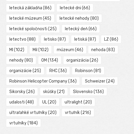
letecká základňa
(86)
letecké dni
(66)
letecké múzeum
(45)
letecké nehody
(80)
letecké spoločnosti
(25)
letecký deň
(66)
letectvo
(88)
letisko
(87)
letiská
(87)
LZ
(86)
MI
(102)
Mil
(102)
múzeum
(46)
nehoda
(83)
nehody
(80)
OM
(134)
organizácia
(26)
organizácie
(25)
RHC
(36)
Robinson
(81)
Robinson Helicopter Company
(36)
Schweizer
(24)
Sikorsky
(26)
skúšky
(21)
Slovensko
(136)
udalosti
(48)
UL
(20)
ultralight
(20)
ultraľahké vrtuľníky
(20)
vrtuľník
(216)
vrtuľníky
(184)