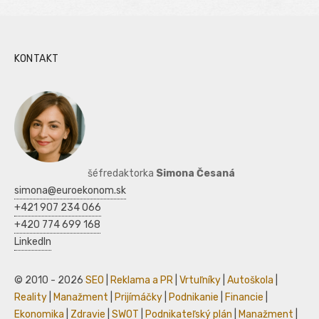
KONTAKT
šéfredaktorka
Simona Česaná
simona@euroekonom.sk
+421 907 234 066
+420 774 699 168
LinkedIn
© 2010 - 2026
SEO
|
Reklama a PR
|
Vrtuľníky
|
Autoškola
|
Reality
|
Manažment
|
Prijímáčky
|
Podnikanie
|
Financie
|
Ekonomika
|
Zdravie
|
SWOT
|
Podnikateľský plán
|
Manažment
|