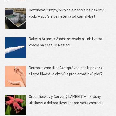
Betónové žumpy, pivnice a nádrže na dažďovú
vodu – spoľahlivé riešenia od Kamal-Bet
Raketa Artemis 2 odštartovala a ľudstvo sa
vracia na cestu k Mesiacu
Dermokozmetika: Ako správne pristupovať k
starostlivosti o citlivú a problematickú pleť?
Orech lieskový Červený LAMBERTA – krásny
úžitkový a dekoratívny ker pre vašu záhradu