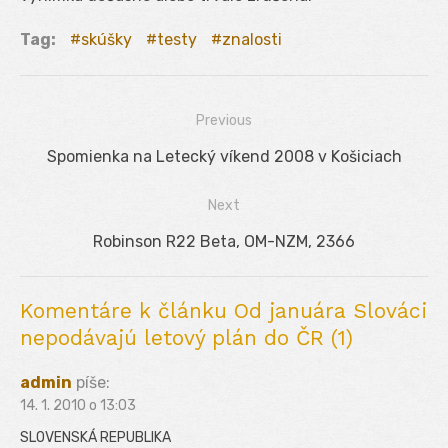
Tag:
skúšky
testy
znalosti
Previous
Navigácia
Previous
Spomienka na Letecký víkend 2008 v Košiciach
v
post:
Next
článku
Next
Robinson R22 Beta, OM-NZM, 2366
post:
Komentáre k článku Od januára Slováci
nepodávajú letový plán do ČR (1)
admin
píše:
14. 1. 2010 o 13:03
SLOVENSKÁ REPUBLIKA