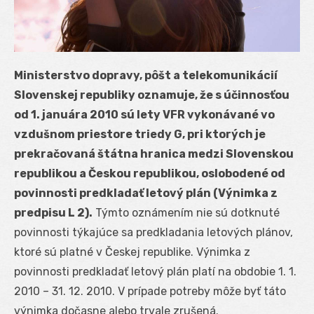
Ministerstvo dopravy, pôšt a telekomunikácií
Slovenskej republiky oznamuje, že s účinnosťou
od 1. januára 2010 sú lety VFR vykonávané vo
vzdušnom priestore triedy G, pri ktorých je
prekračovaná štátna hranica medzi Slovenskou
republikou a Českou republikou, oslobodené od
povinnosti predkladať letový plán (Výnimka z
predpisu L 2).
Týmto oznámením nie sú dotknuté
povinnosti týkajúce sa predkladania letových plánov,
ktoré sú platné v Českej republike. Výnimka z
povinnosti predkladať letový plán platí na obdobie 1. 1.
2010 – 31. 12. 2010. V prípade potreby môže byť táto
výnimka dočasne alebo trvale zrušená.