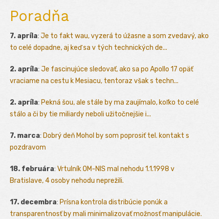
Poradňa
7. apríla
:
Je to fakt wau, vyzerá to úžasne a som zvedavý, ako
to celé dopadne, aj keď sa v tých technických de...
2. apríla
:
Je fascinujúce sledovať, ako sa po Apollo 17 opäť
vraciame na cestu k Mesiacu, tentoraz však s techn...
2. apríla
:
Pekná šou, ale stále by ma zaujímalo, koľko to celé
stálo a či by tie miliardy neboli užitočnejšie i...
7. marca
:
Dobrý deň Mohol by som poprosiť tel. kontakt s
pozdravom
18. februára
:
Vrtulník OM-NIS mal nehodu 1.1.1998 v
Bratislave, 4 osoby nehodu neprežili.
17. decembra
:
Prísna kontrola distribúcie ponúk a
transparentnosť by mali minimalizovať možnosť manipulácie.