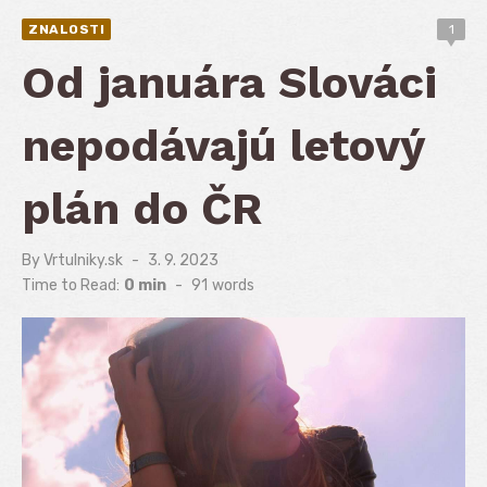
ZNALOSTI
1
Od januára Slováci
nepodávajú letový
plán do ČR
By
Vrtulniky.sk
Posted
3. 9. 2023
on
Time to Read:
0 min
-
91
words