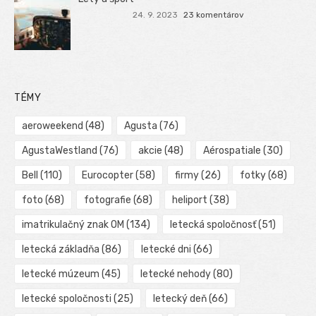
24. 9. 2023
23 komentárov
TÉMY
aeroweekend
(48)
Agusta
(76)
AgustaWestland
(76)
akcie
(48)
Aérospatiale
(30)
Bell
(110)
Eurocopter
(58)
firmy
(26)
fotky
(68)
foto
(68)
fotografie
(68)
heliport
(38)
imatrikulačný znak OM
(134)
letecká spoločnosť
(51)
letecká základňa
(86)
letecké dni
(66)
letecké múzeum
(45)
letecké nehody
(80)
letecké spoločnosti
(25)
letecký deň
(66)