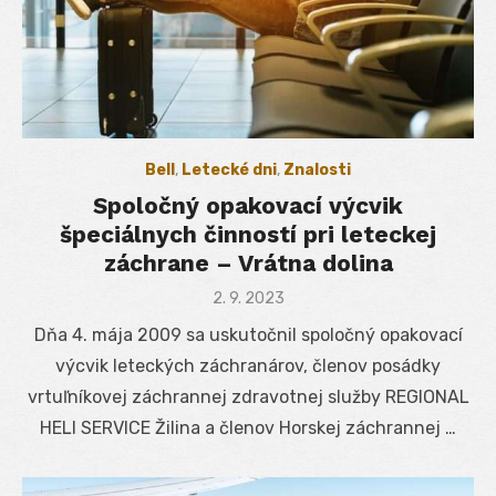
Bell
,
Letecké dni
,
Znalosti
Spoločný opakovací výcvik
špeciálnych činností pri leteckej
záchrane – Vrátna dolina
Posted
2. 9. 2023
on
Dňa 4. mája 2009 sa uskutočnil spoločný opakovací
výcvik leteckých záchranárov, členov posádky
vrtuľníkovej záchrannej zdravotnej služby REGIONAL
HELI SERVICE Žilina a členov Horskej záchrannej …