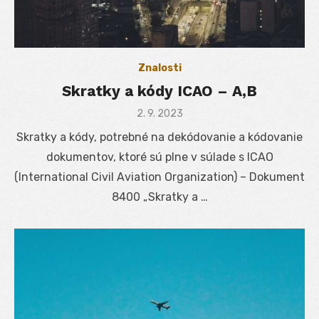
Znalosti
Skratky a kódy ICAO – A,B
Posted
2. 9. 2023
on
Skratky a kódy, potrebné na dekódovanie a kódovanie
dokumentov, ktoré sú plne v súlade s ICAO
(International Civil Aviation Organization) – Dokument
8400 „Skratky a …