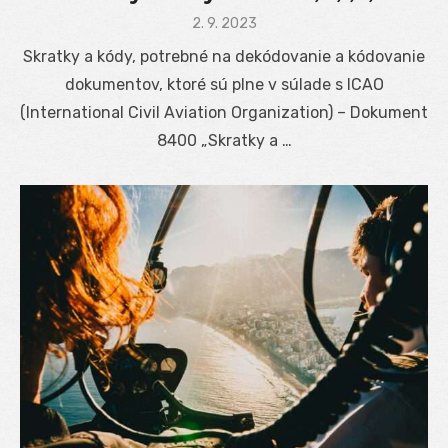
Posted
2. 9. 2023
on
Skratky a kódy, potrebné na dekódovanie a kódovanie
dokumentov, ktoré sú plne v súlade s ICAO
(International Civil Aviation Organization) – Dokument
8400 „Skratky a …