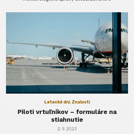
Letecké dni
,
Znalosti
Piloti vrtuľníkov – formuláre na
stiahnutie
Posted
2. 9. 2023