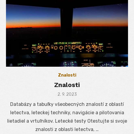
Znalosti
Znalosti
Posted
2. 9. 2023
on
Databázy a tabuľky všeobecných znalostí z oblastí
letectva, leteckej techniky, navigácie a pilotovania
lietadiel a vrtuľníkov. Letecké testy Otestujte si svoje
znalosti z oblasti letectva, …