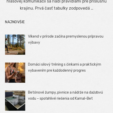
hlasovej komunikácii sa riadi pravidlami pre príslušnú
krajinu. Prvá časť tabuľky zodpovedá …
NAJNOVŠIE
Víkend v prírode začína premyslenou prípravou
výbavy
Domáci silový tréning s činkami a praktickým
vybavením pre každodenný progres
Betónové žumpy, pivnice a nádrže na dažďovú
vodu – spoľahlivé riešenia od Kamal-Bet