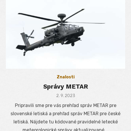
Znalosti
Správy METAR
Posted
2. 9. 2023
on
Pripravili sme pre vás prehľad správ METAR pre
slovenské letiská a prehľad správ METAR pre české
letiská. Nájdete tu kódované pravidelné letecké
meteorologické správy aktualizované …