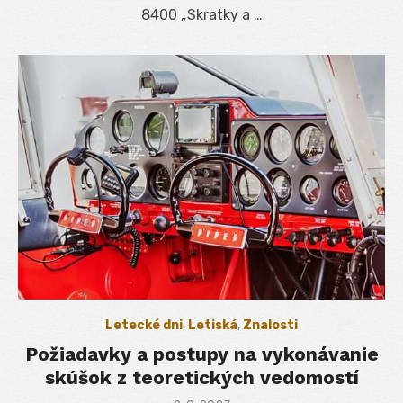
8400 „Skratky a …
Letecké dni
,
Letiská
,
Znalosti
Požiadavky a postupy na vykonávanie
skúšok z teoretických vedomostí