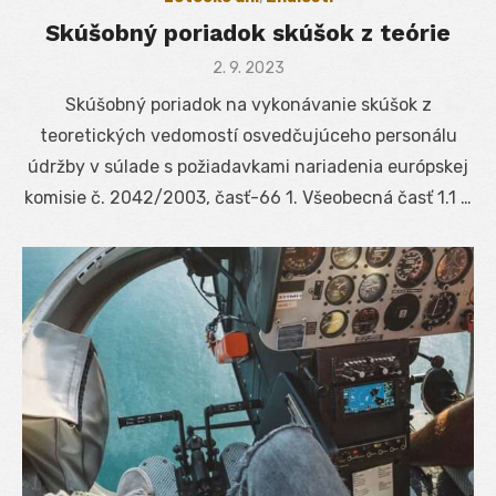
Skúšobný poriadok skúšok z teórie
Posted
2. 9. 2023
on
Skúšobný poriadok na vykonávanie skúšok z
teoretických vedomostí osvedčujúceho personálu
údržby v súlade s požiadavkami nariadenia európskej
komisie č. 2042/2003, časť-66 1. Všeobecná časť 1.1 …