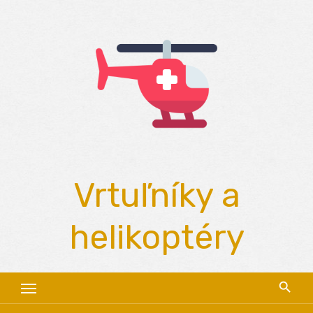
Skip
to
content
Vrtuľníky a
helikoptéry