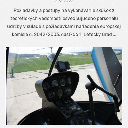
Posted
2. 9. 2023
on
Požiadavky a postupy na vykonávanie skúšok z
teoretických vedomostí osvedčujúceho personálu
údržby v súlade s požiadavkami nariadenia európskej
komisie č. 2042/2003, časť-66 1. Letecký úrad …