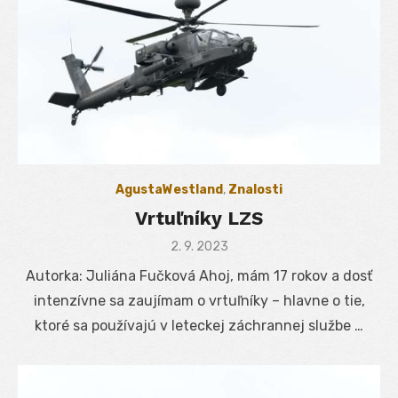
AgustaWestland
,
Znalosti
Vrtuľníky LZS
Posted
2. 9. 2023
on
Autorka: Juliána Fučková Ahoj, mám 17 rokov a dosť
intenzívne sa zaujímam o vrtuľníky – hlavne o tie,
ktoré sa používajú v leteckej záchrannej službe …