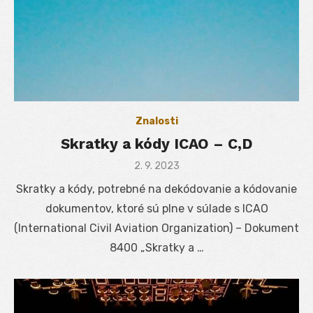
Znalosti
Skratky a kódy ICAO – C,D
Posted
2. 9. 2023
on
Skratky a kódy, potrebné na dekódovanie a kódovanie
dokumentov, ktoré sú plne v súlade s ICAO
(International Civil Aviation Organization) – Dokument
8400 „Skratky a …