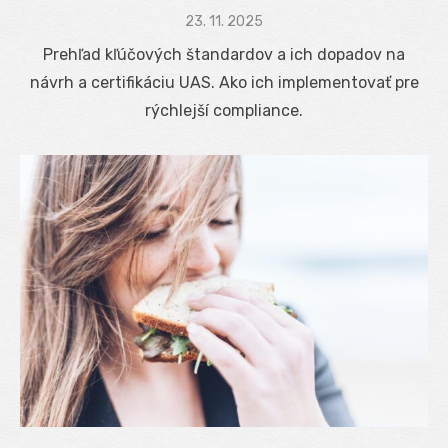
Posted
23. 11. 2025
on
Prehľad kľúčových štandardov a ich dopadov na
návrh a certifikáciu UAS. Ako ich implementovať pre
rýchlejší compliance.