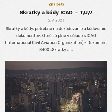
Znalosti
Skratky a kódy ICAO – T,U,V
Posted
2. 9. 2023
on
Skratky a kódy, potrebné na dekódovanie a kódovanie
dokumentov, ktoré sú plne v súlade s ICAO
(International Civil Aviation Organization) – Dokument
8400 „Skratky a …