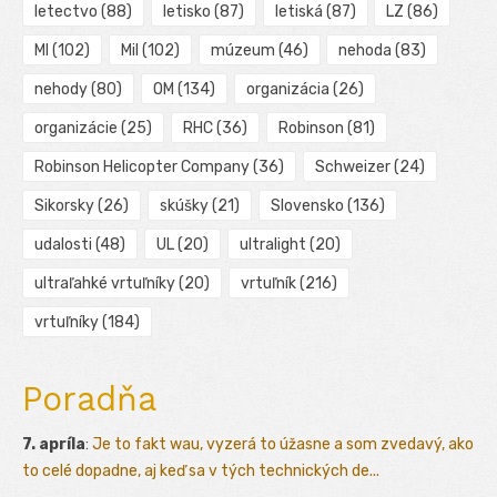
letectvo
(88)
letisko
(87)
letiská
(87)
LZ
(86)
MI
(102)
Mil
(102)
múzeum
(46)
nehoda
(83)
nehody
(80)
OM
(134)
organizácia
(26)
organizácie
(25)
RHC
(36)
Robinson
(81)
Robinson Helicopter Company
(36)
Schweizer
(24)
Sikorsky
(26)
skúšky
(21)
Slovensko
(136)
udalosti
(48)
UL
(20)
ultralight
(20)
ultraľahké vrtuľníky
(20)
vrtuľník
(216)
vrtuľníky
(184)
Poradňa
7. apríla
:
Je to fakt wau, vyzerá to úžasne a som zvedavý, ako
to celé dopadne, aj keď sa v tých technických de...