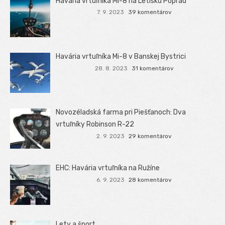
Havária vrtuľníka Mi-8 na Letisku Poprad
7. 9. 2023
39 komentárov
Havária vrtuľníka Mi-8 v Banskej Bystrici
28. 8. 2023
31 komentárov
Novozéladská farma pri Piešťanoch: Dva
vrtuľníky Robinson R-22
2. 9. 2023
29 komentárov
EHC: Havária vrtuľníka na Ružíne
6. 9. 2023
28 komentárov
Lety a šport