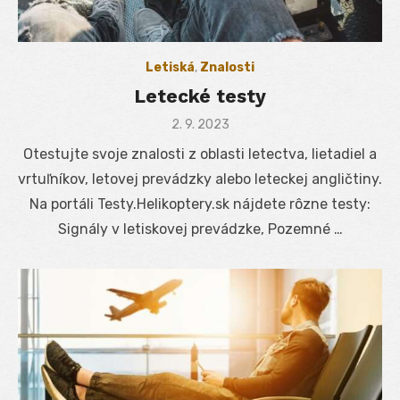
Letiská
,
Znalosti
Letecké testy
Posted
2. 9. 2023
on
Otestujte svoje znalosti z oblasti letectva, lietadiel a
vrtuľníkov, letovej prevádzky alebo leteckej angličtiny.
Na portáli Testy.Helikoptery.sk nájdete rôzne testy:
Signály v letiskovej prevádzke, Pozemné …