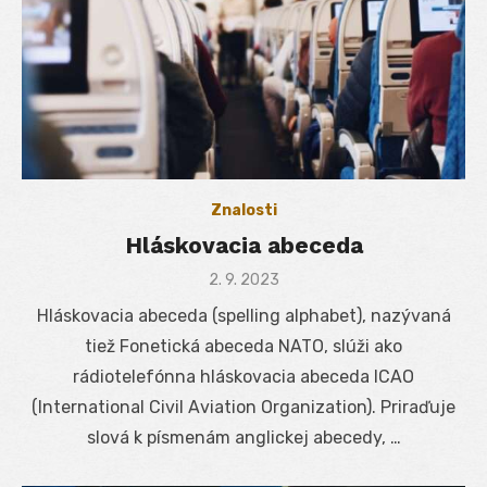
Znalosti
Hláskovacia abeceda
Posted
2. 9. 2023
on
Hláskovacia abeceda (spelling alphabet), nazývaná
tiež Fonetická abeceda NATO, slúži ako
rádiotelefónna hláskovacia abeceda ICAO
(International Civil Aviation Organization). Priraďuje
slová k písmenám anglickej abecedy, …