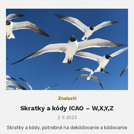
Znalosti
Skratky a kódy ICAO – W,X,Y,Z
Posted
2. 9. 2023
on
Skratky a kódy, potrebné na dekódovanie a kódovanie