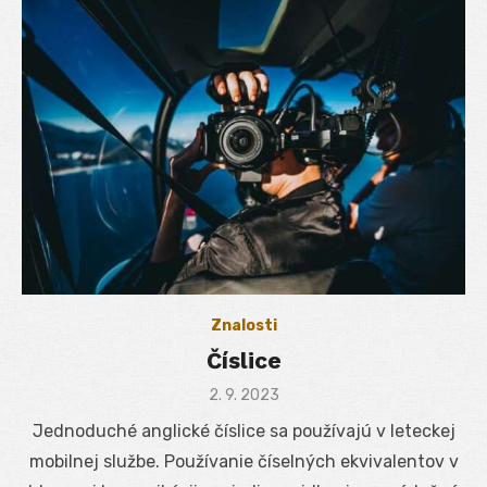
Znalosti
Číslice
Posted
2. 9. 2023
on
Jednoduché anglické číslice sa používajú v leteckej
mobilnej službe. Používanie číselných ekvivalentov v