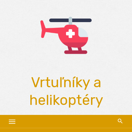
Skip
to
content
Vrtuľníky a
helikoptéry