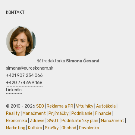
KONTAKT
šéfredaktorka
Simona Česaná
simona@euroekonom.sk
+421 907 234 066
+420 774 699 168
LinkedIn
© 2010 - 2026
SEO
|
Reklama a PR
|
Vrtuľníky
|
Autoškola
|
Reality
|
Manažment
|
Prijímáčky
|
Podnikanie
|
Financie
|
Ekonomika
|
Zdravie
|
SWOT
|
Podnikateľský plán
|
Manažment
|
Marketing
|
Kultúra
|
Skúšky
|
Obchod
|
Dovolenka