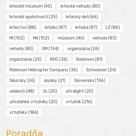
letecké múzeum
(45)
letecké nehody
(80)
letecké spoločnosti
(25)
letecký deň
(66)
letectvo
(88)
letisko
(87)
letiská
(87)
LZ
(86)
MI
(102)
Mil
(102)
múzeum
(46)
nehoda
(83)
nehody
(80)
OM
(134)
organizácia
(26)
organizácie
(25)
RHC
(36)
Robinson
(81)
Robinson Helicopter Company
(36)
Schweizer
(24)
Sikorsky
(26)
skúšky
(21)
Slovensko
(136)
udalosti
(48)
UL
(20)
ultralight
(20)
ultraľahké vrtuľníky
(20)
vrtuľník
(216)
vrtuľníky
(184)
Poradňa