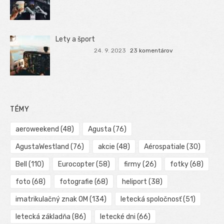
Lety a šport
24. 9. 2023
23 komentárov
TÉMY
aeroweekend
(48)
Agusta
(76)
AgustaWestland
(76)
akcie
(48)
Aérospatiale
(30)
Bell
(110)
Eurocopter
(58)
firmy
(26)
fotky
(68)
foto
(68)
fotografie
(68)
heliport
(38)
imatrikulačný znak OM
(134)
letecká spoločnosť
(51)
letecká základňa
(86)
letecké dni
(66)