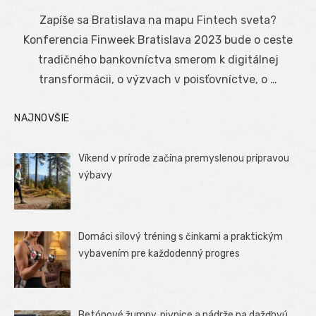
on
Zapíše sa Bratislava na mapu Fintech sveta?
Konferencia Finweek Bratislava 2023 bude o ceste
tradičného bankovníctva smerom k digitálnej
transformácii, o výzvach v poisťovníctve, o …
NAJNOVŠIE
Víkend v prírode začína premyslenou prípravou
výbavy
Domáci silový tréning s činkami a praktickým
vybavením pre každodenný progres
Betónové žumpy, pivnice a nádrže na dažďovú