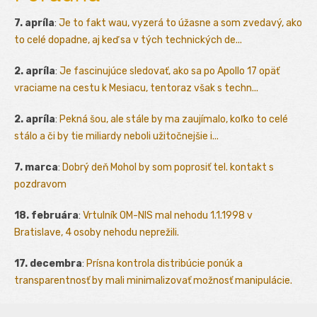
7. apríla
:
Je to fakt wau, vyzerá to úžasne a som zvedavý, ako
to celé dopadne, aj keď sa v tých technických de...
2. apríla
:
Je fascinujúce sledovať, ako sa po Apollo 17 opäť
vraciame na cestu k Mesiacu, tentoraz však s techn...
2. apríla
:
Pekná šou, ale stále by ma zaujímalo, koľko to celé
stálo a či by tie miliardy neboli užitočnejšie i...
7. marca
:
Dobrý deň Mohol by som poprosiť tel. kontakt s
pozdravom
18. februára
:
Vrtulník OM-NIS mal nehodu 1.1.1998 v
Bratislave, 4 osoby nehodu neprežili.
17. decembra
:
Prísna kontrola distribúcie ponúk a
transparentnosť by mali minimalizovať možnosť manipulácie.