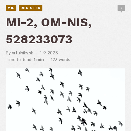
MIL
REGISTER
7
Mi-2, OM-NIS,
528233073
By
Vrtulniky.sk
Posted
1. 9. 2023
on
Time to Read:
1 min
-
123
words