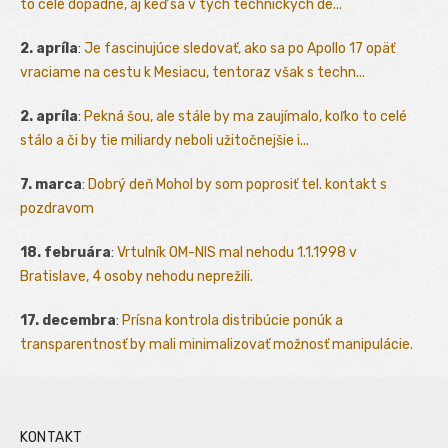
to celé dopadne, aj keď sa v tých technických de...
2. apríla
:
Je fascinujúce sledovať, ako sa po Apollo 17 opäť
vraciame na cestu k Mesiacu, tentoraz však s techn...
2. apríla
:
Pekná šou, ale stále by ma zaujímalo, koľko to celé
stálo a či by tie miliardy neboli užitočnejšie i...
7. marca
:
Dobrý deň Mohol by som poprosiť tel. kontakt s
pozdravom
18. februára
:
Vrtulník OM-NIS mal nehodu 1.1.1998 v
Bratislave, 4 osoby nehodu neprežili.
17. decembra
:
Prísna kontrola distribúcie ponúk a
transparentnosť by mali minimalizovať možnosť manipulácie.
KONTAKT