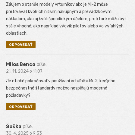
Záujem o staršie modely vrtuľníkov ako je Mi-2 môže
pretrvávať kvôli ich nižším nákupným a prevádzkovým
nákladom, ako aj kvôli špecifickým účelom, pre ktoré môžu byť
stále vhodné, ako napríklad výcvik pilotov alebo vo vyľahlých
oblastiach.
ODPOVEDAŤ
Milos Benco
píše:
21. 11. 2024 o 11:07
Je etické pokračovať v používaní vrtuľníka Mi-2, keď jeho
bezpečnostné štandardy možno nespĺňajú moderné
požiadavky?
ODPOVEDAŤ
Šuška
píše:
30. 4. 2025 o 9:33