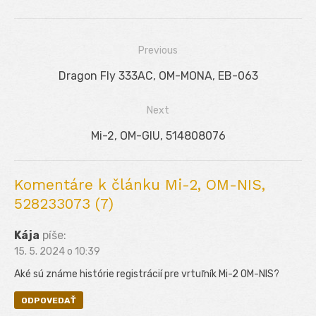
Previous
Navigácia
Previous
Dragon Fly 333AC, OM-MONA, EB-063
v
post:
Next
článku
Next
Mi-2, OM-GIU, 514808076
post:
Komentáre k článku Mi-2, OM-NIS,
528233073 (7)
Kája
píše:
15. 5. 2024 o 10:39
Aké sú známe histórie registrácií pre vrtuľník Mi-2 OM-NIS?
ODPOVEDAŤ