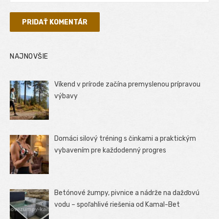
NAJNOVŠIE
Víkend v prírode začína premyslenou prípravou
výbavy
Domáci silový tréning s činkami a praktickým
vybavením pre každodenný progres
Betónové žumpy, pivnice a nádrže na dažďovú
vodu – spoľahlivé riešenia od Kamal-Bet