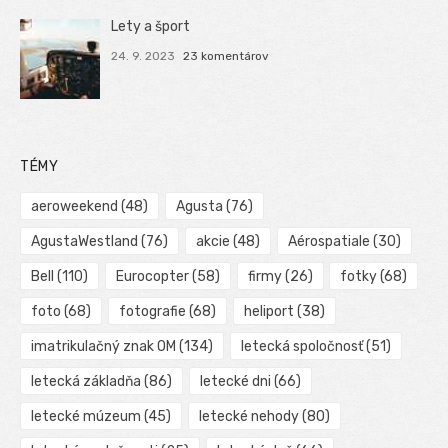
Lety a šport
24. 9. 2023
23 komentárov
TÉMY
aeroweekend
(48)
Agusta
(76)
AgustaWestland
(76)
akcie
(48)
Aérospatiale
(30)
Bell
(110)
Eurocopter
(58)
firmy
(26)
fotky
(68)
foto
(68)
fotografie
(68)
heliport
(38)
imatrikulačný znak OM
(134)
letecká spoločnosť
(51)
letecká základňa
(86)
letecké dni
(66)
letecké múzeum
(45)
letecké nehody
(80)