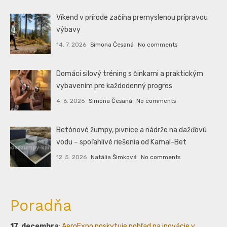
Víkend v prírode začína premyslenou prípravou
výbavy
14. 7. 2026
Simona Česaná
No comments
Domáci silový tréning s činkami a praktickým
vybavením pre každodenný progres
4. 6. 2026
Simona Česaná
No comments
Betónové žumpy, pivnice a nádrže na dažďovú
vodu – spoľahlivé riešenia od Kamal-Bet
12. 5. 2026
Natália Šimková
No comments
Poradňa
17. decembra
:
AeroExpo poskytuje pohľad na inovácie v