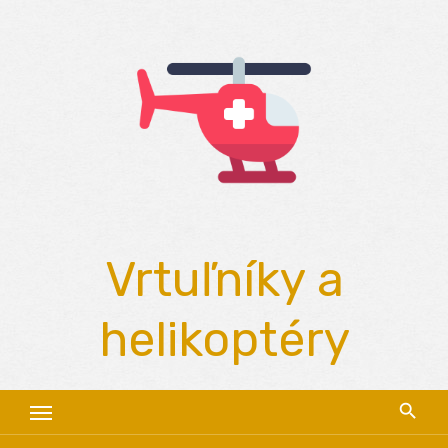
Skip
to
content
Vrtuľníky a
helikoptéry