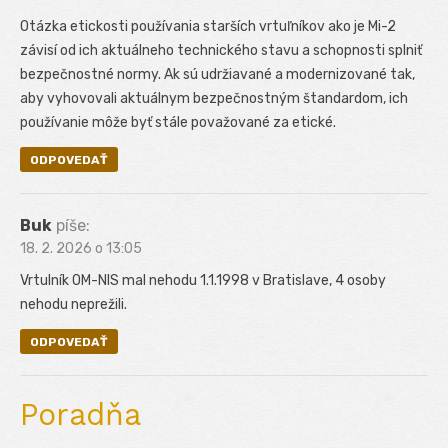
Otázka etickosti používania starších vrtuľníkov ako je Mi-2
závisí od ich aktuálneho technického stavu a schopnosti splniť
bezpečnostné normy. Ak sú udržiavané a modernizované tak,
aby vyhovovali aktuálnym bezpečnostným štandardom, ich
používanie môže byť stále považované za etické.
ODPOVEDAŤ
Buk
píše:
18. 2. 2026 o 13:05
Vrtulník OM-NIS mal nehodu 1.1.1998 v Bratislave, 4 osoby
nehodu neprežili.
ODPOVEDAŤ
Poradňa