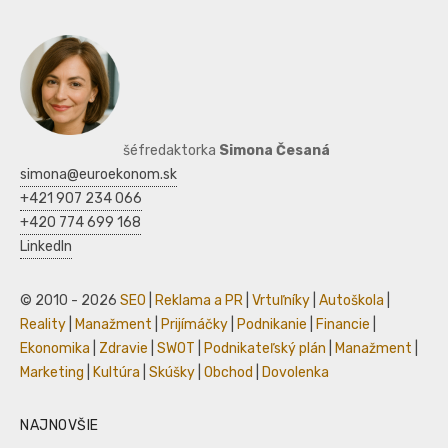
šéfredaktorka
Simona Česaná
simona@euroekonom.sk
+421 907 234 066
+420 774 699 168
LinkedIn
© 2010 - 2026
SEO
|
Reklama a PR
|
Vrtuľníky
|
Autoškola
|
Reality
|
Manažment
|
Prijímáčky
|
Podnikanie
|
Financie
|
Ekonomika
|
Zdravie
|
SWOT
|
Podnikateľský plán
|
Manažment
|
Marketing
|
Kultúra
|
Skúšky
|
Obchod
|
Dovolenka
NAJNOVŠIE