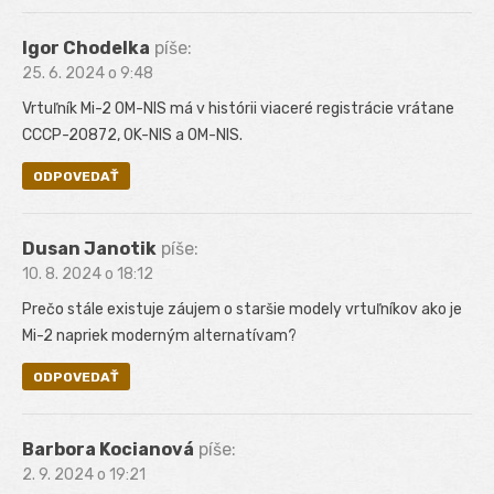
Igor Chodelka
píše:
25. 6. 2024 o 9:48
Vrtuľník Mi-2 OM-NIS má v histórii viaceré registrácie vrátane
CCCP-20872, OK-NIS a OM-NIS.
ODPOVEDAŤ
Dusan Janotik
píše:
10. 8. 2024 o 18:12
Prečo stále existuje záujem o staršie modely vrtuľníkov ako je
Mi-2 napriek moderným alternatívam?
ODPOVEDAŤ
Barbora Kocianová
píše:
2. 9. 2024 o 19:21