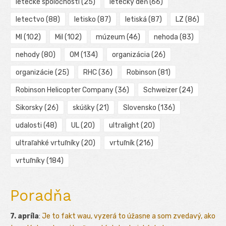
letecké spoločnosti
(25)
letecký deň
(66)
letectvo
(88)
letisko
(87)
letiská
(87)
LZ
(86)
MI
(102)
Mil
(102)
múzeum
(46)
nehoda
(83)
nehody
(80)
OM
(134)
organizácia
(26)
organizácie
(25)
RHC
(36)
Robinson
(81)
Robinson Helicopter Company
(36)
Schweizer
(24)
Sikorsky
(26)
skúšky
(21)
Slovensko
(136)
udalosti
(48)
UL
(20)
ultralight
(20)
ultraľahké vrtuľníky
(20)
vrtuľník
(216)
vrtuľníky
(184)
Poradňa
7. apríla
:
Je to fakt wau, vyzerá to úžasne a som zvedavý, ako