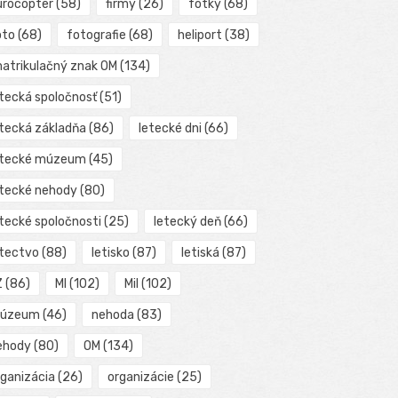
urocopter
(58)
firmy
(26)
fotky
(68)
oto
(68)
fotografie
(68)
heliport
(38)
matrikulačný znak OM
(134)
etecká spoločnosť
(51)
etecká základňa
(86)
letecké dni
(66)
etecké múzeum
(45)
etecké nehody
(80)
etecké spoločnosti
(25)
letecký deň
(66)
etectvo
(88)
letisko
(87)
letiská
(87)
Z
(86)
MI
(102)
Mil
(102)
úzeum
(46)
nehoda
(83)
ehody
(80)
OM
(134)
rganizácia
(26)
organizácie
(25)