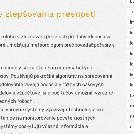
E
 zlepšovania presnosti
f
i
l
 úlohu v zlepšovaní presnosti predpovedí počasia.
l
ktoré umožňujú meteorológom predpovedať počasie s
l
l
to modely sú založené na matematických
l
sov. Používajú pokročilé algoritmy na spracovanie
delovanie vývoja počasia v rôznych časových
l
delov a výpočtovej sile počítačov umožnili výrazne
L
ledných rokoch.
m
é varovné systémy využívajú technológie ako
n
é stanice na monitorovanie poveternostných
systémy poskytujú včasné informácie o
o