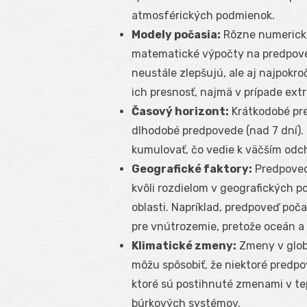
atmosférických podmienok.
Modely počasia:
Rôzne numerické
matematické výpočty na predpove
neustále zlepšujú, ale aj najpokr
ich presnosť, najmä v prípade ext
Časový horizont:
Krátkodobé pre
dlhodobé predpovede (nad 7 dní).
kumulovať, čo vedie k väčším odc
Geografické faktory:
Predpoved
kvôli rozdielom v geografických p
oblasti. Napríklad, predpoveď poča
pre vnútrozemie, pretože oceán a
Klimatické zmeny:
Zmeny v glob
môžu spôsobiť, že niektoré predpo
ktoré sú postihnuté zmenami v te
búrkových systémov.