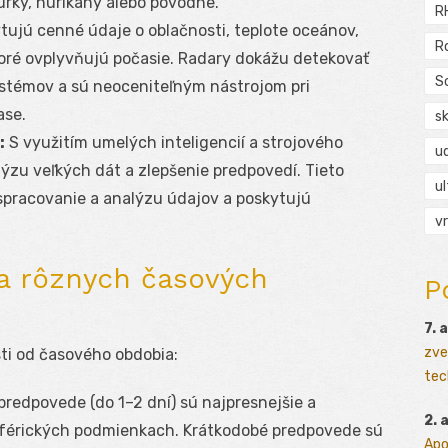
úrky, hurikány alebo povodne.
R
tujú cenné údaje o oblačnosti, teplote oceánov,
R
toré ovplyvňujú počasie. Radary dokážu detekovať
S
ystémov a sú neoceniteľným nástrojom pri
ase.
s
:
S využitím umelých inteligencií a strojového
ud
ýzu veľkých dát a zlepšenie predpovedí. Tieto
ul
spracovanie a analýzu údajov a poskytujú
vr
a rôznych časových
P
7. 
zve
ti od časového obdobia:
tec
predpovede (do 1–2 dní) sú najpresnejšie a
2. 
sférických podmienkach. Krátkodobé predpovede sú
Apo