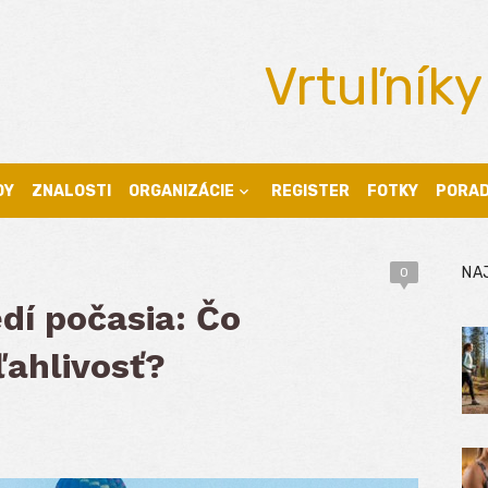
Vrtuľníky
DY
ZNALOSTI
ORGANIZÁCIE
REGISTER
FOTKY
PORA
NA
0
dí počasia: Čo
ľahlivosť?