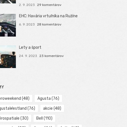
2. 9. 2023
29 komentárov
EHC: Havária vrtuľníka na Ružíne
6. 9. 2023
28 komentárov
Lety a šport
24. 9. 2023
23 komentárov
MY
eroweekend
(48)
Agusta
(76)
gustaWestland
(76)
akcie
(48)
érospatiale
(30)
Bell
(110)