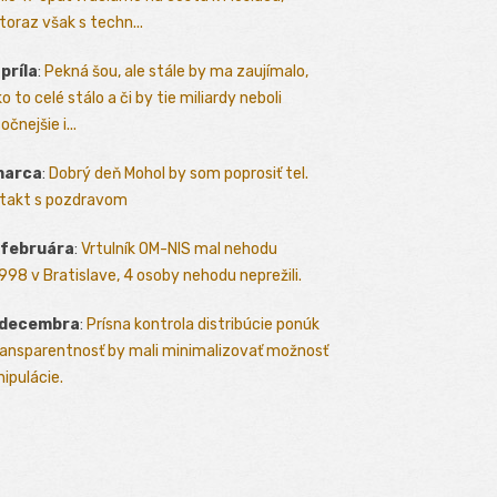
toraz však s techn...
apríla
:
Pekná šou, ale stále by ma zaujímalo,
o to celé stálo a či by tie miliardy neboli
očnejšie i...
marca
:
Dobrý deň Mohol by som poprosiť tel.
takt s pozdravom
 februára
:
Vrtulník OM-NIS mal nehodu
.1998 v Bratislave, 4 osoby nehodu neprežili.
 decembra
:
Prísna kontrola distribúcie ponúk
ransparentnosť by mali minimalizovať možnosť
ipulácie.