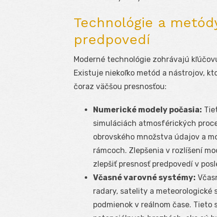
Technológie a metódy
predpovedí
Moderné technológie zohrávajú kľúčovú
Existuje niekoľko metód a nástrojov, 
čoraz väčšou presnosťou:
Numerické modely počasia:
Tie
simuláciách atmosférických proce
obrovského množstva údajov a mo
rámcoch. Zlepšenia v rozlíšení mo
zlepšiť presnosť predpovedí v pos
Včasné varovné systémy:
Včasn
radary, satelity a meteorologick
podmienok v reálnom čase. Tieto 