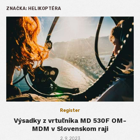
ZNAČKA:
HELIKOPTÉRA
Register
Výsadky z vrtuľníka MD 530F OM-
MDM v Slovenskom raji
Posted
2. 9. 2023