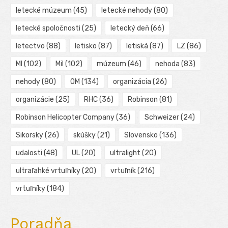
letecké múzeum
(45)
letecké nehody
(80)
letecké spoločnosti
(25)
letecký deň
(66)
letectvo
(88)
letisko
(87)
letiská
(87)
LZ
(86)
MI
(102)
Mil
(102)
múzeum
(46)
nehoda
(83)
nehody
(80)
OM
(134)
organizácia
(26)
organizácie
(25)
RHC
(36)
Robinson
(81)
Robinson Helicopter Company
(36)
Schweizer
(24)
Sikorsky
(26)
skúšky
(21)
Slovensko
(136)
udalosti
(48)
UL
(20)
ultralight
(20)
ultraľahké vrtuľníky
(20)
vrtuľník
(216)
vrtuľníky
(184)
Poradňa