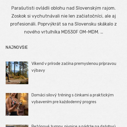
on
Parašutisti ovládli oblohu nad Slovenským rajom.
Zoskok si vychutnávali nie len začiatočníci, ale aj
profesionáli. Poprvýkrát sa na Slovensku skákalo z
nového vrtuľníka MD530F OM-MDM. …
NAJNOVŠIE
Víkend v prírode začína premyslenou prípravou
výbavy
Domáci silový tréning s činkami a praktickým
vybavením pre každodenný progres
Betónové žumpy, pivnice a nádrže na dažďovú