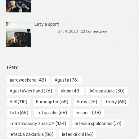
Lety a šport
24. 9. 2023
23 komentárov
TÉMY
aeroweekend
(48)
Agusta
(76)
AgustaWestland
(76)
akcie
(48)
Aérospatiale
(30)
Bell
(110)
Eurocopter
(58)
firmy
(26)
fotky
(68)
foto
(68)
fotografie
(68)
heliport
(38)
imatrikulačný znak OM
(134)
letecká spoločnosť
(51)
letecká základňa
(86)
letecké dni
(66)