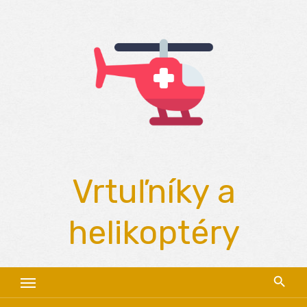
Skip
to
content
Vrtuľníky a
helikoptéry