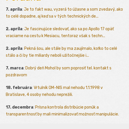
7. apríla
:
Je to fakt wau, vyzerá to úžasne a som zvedavý, ako
to celé dopadne, aj keď sa v tých technických de...
2. apríla
:
Je fascinujúce sledovať, ako sa po Apollo 17 opäť
vraciame na cestu k Mesiacu, tentoraz však s techn...
2. apríla
:
Pekná šou, ale stále by ma zaujímalo, koľko to celé
stálo a či by tie miliardy neboli užitočnejšie i...
7. marca
:
Dobrý deň Mohol by som poprosiť tel. kontakt s
pozdravom
18. februára
:
Vrtulník OM-NIS mal nehodu 1.1.1998 v
Bratislave, 4 osoby nehodu neprežili.
17. decembra
:
Prísna kontrola distribúcie ponúk a
transparentnosť by mali minimalizovať možnosť manipulácie.