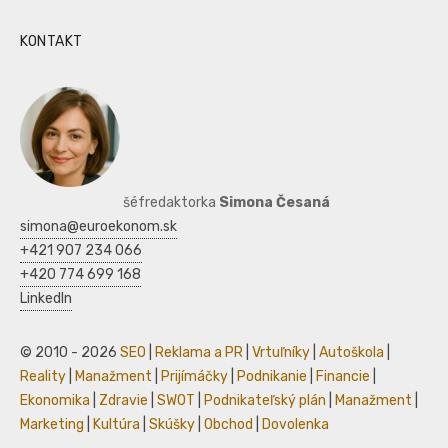
KONTAKT
šéfredaktorka
Simona Česaná
simona@euroekonom.sk
+421 907 234 066
+420 774 699 168
LinkedIn
© 2010 - 2026
SEO
|
Reklama a PR
|
Vrtuľníky
|
Autoškola
|
Reality
|
Manažment
|
Prijímáčky
|
Podnikanie
|
Financie
|
Ekonomika
|
Zdravie
|
SWOT
|
Podnikateľský plán
|
Manažment
|
Marketing
|
Kultúra
|
Skúšky
|
Obchod
|
Dovolenka