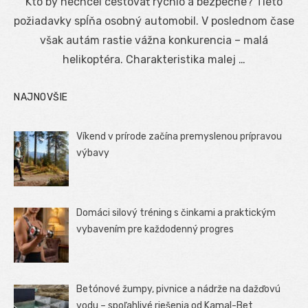
Kto by nechcel cestovať rýchlo a bezpečne? Tieto
požiadavky spĺňa osobný automobil. V poslednom čase
však autám rastie vážna konkurencia – malá
helikoptéra. Charakteristika malej …
NAJNOVŠIE
Víkend v prírode začína premyslenou prípravou
výbavy
Domáci silový tréning s činkami a praktickým
vybavením pre každodenný progres
Betónové žumpy, pivnice a nádrže na dažďovú
vodu – spoľahlivé riešenia od Kamal-Bet