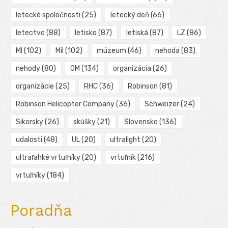
letecké spoločnosti
(25)
letecký deň
(66)
letectvo
(88)
letisko
(87)
letiská
(87)
LZ
(86)
MI
(102)
Mil
(102)
múzeum
(46)
nehoda
(83)
nehody
(80)
OM
(134)
organizácia
(26)
organizácie
(25)
RHC
(36)
Robinson
(81)
Robinson Helicopter Company
(36)
Schweizer
(24)
Sikorsky
(26)
skúšky
(21)
Slovensko
(136)
udalosti
(48)
UL
(20)
ultralight
(20)
ultraľahké vrtuľníky
(20)
vrtuľník
(216)
vrtuľníky
(184)
Poradňa