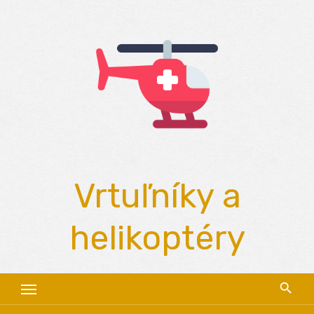
Skip
to
content
Vrtuľníky a
helikoptéry