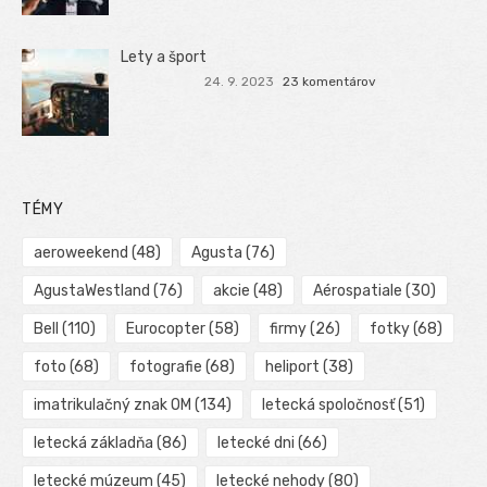
Lety a šport
24. 9. 2023
23 komentárov
TÉMY
aeroweekend
(48)
Agusta
(76)
AgustaWestland
(76)
akcie
(48)
Aérospatiale
(30)
Bell
(110)
Eurocopter
(58)
firmy
(26)
fotky
(68)
foto
(68)
fotografie
(68)
heliport
(38)
imatrikulačný znak OM
(134)
letecká spoločnosť
(51)
letecká základňa
(86)
letecké dni
(66)
letecké múzeum
(45)
letecké nehody
(80)