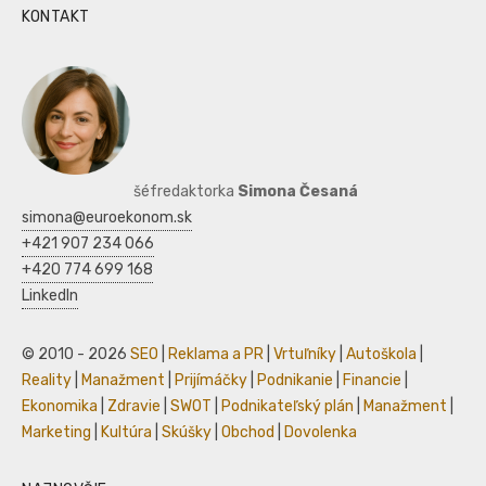
KONTAKT
šéfredaktorka
Simona Česaná
simona@euroekonom.sk
+421 907 234 066
+420 774 699 168
LinkedIn
© 2010 - 2026
SEO
|
Reklama a PR
|
Vrtuľníky
|
Autoškola
|
Reality
|
Manažment
|
Prijímáčky
|
Podnikanie
|
Financie
|
Ekonomika
|
Zdravie
|
SWOT
|
Podnikateľský plán
|
Manažment
|
Marketing
|
Kultúra
|
Skúšky
|
Obchod
|
Dovolenka