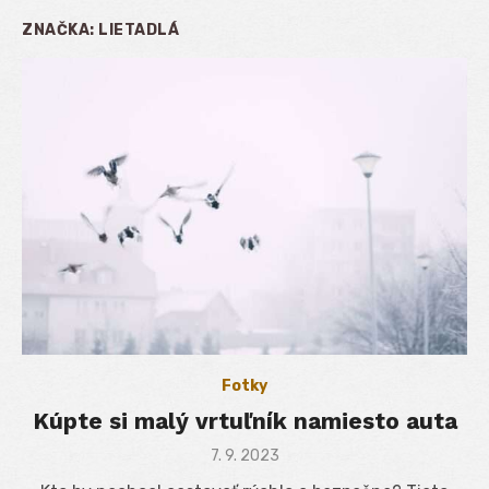
ZNAČKA:
LIETADLÁ
Fotky
Kúpte si malý vrtuľník namiesto auta
Posted
7. 9. 2023
on