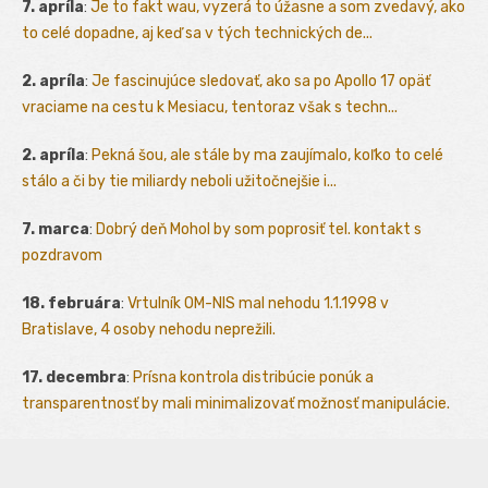
7. apríla
:
Je to fakt wau, vyzerá to úžasne a som zvedavý, ako
to celé dopadne, aj keď sa v tých technických de...
2. apríla
:
Je fascinujúce sledovať, ako sa po Apollo 17 opäť
vraciame na cestu k Mesiacu, tentoraz však s techn...
2. apríla
:
Pekná šou, ale stále by ma zaujímalo, koľko to celé
stálo a či by tie miliardy neboli užitočnejšie i...
7. marca
:
Dobrý deň Mohol by som poprosiť tel. kontakt s
pozdravom
18. februára
:
Vrtulník OM-NIS mal nehodu 1.1.1998 v
Bratislave, 4 osoby nehodu neprežili.
17. decembra
:
Prísna kontrola distribúcie ponúk a
transparentnosť by mali minimalizovať možnosť manipulácie.