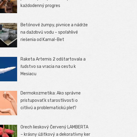
každodenný progres
Betónové žumpy, pivnice a nádrže
na dažďovú vodu – spoľahlivé
riešenia od Kamal-Bet
Raketa Artemis 2 odštartovala a
ľudstvo sa vracia na cestu k
Mesiacu
Dermokozmetika: Ako správne
pristupovať k starostlivosti o
citlivú a problematickú pleť?
Orech lieskový Červený LAMBERTA
– krásny úžitkový a dekoratívny ker