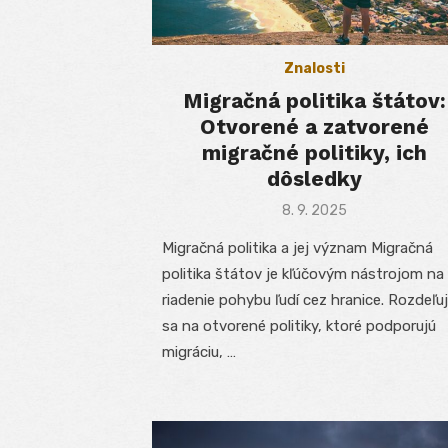
Znalosti
Migračná politika štátov:
Otvorené a zatvorené
migračné politiky, ich
dôsledky
Posted
8. 9. 2025
on
Migračná politika a jej význam Migračná
politika štátov je kľúčovým nástrojom na
riadenie pohybu ľudí cez hranice. Rozdeľu
sa na otvorené politiky, ktoré podporujú
migráciu, …