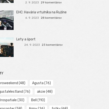
2. 9. 2023
29 komentárov
EHC: Havária vrtuľníka na Ružíne
6. 9. 2023
28 komentárov
Lety a šport
24. 9. 2023
23 komentárov
MY
eroweekend
(48)
Agusta
(76)
gustaWestland
(76)
akcie
(48)
érospatiale
(30)
Bell
(110)
urocopter
(58)
firmy
(26)
fotky
(68)