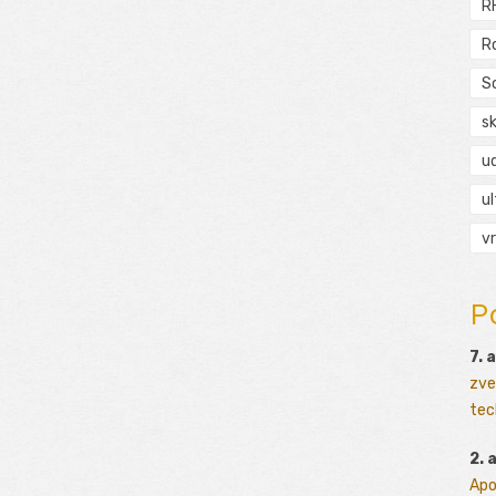
R
R
S
s
ud
ul
vr
P
7. 
zve
tec
2. 
Apo