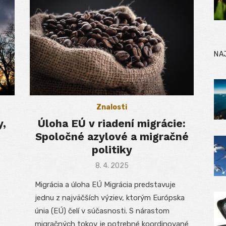
NA
Znalosti
y,
Úloha EÚ v riadení migrácie:
Spoločné azylové a migračné
politiky
Posted
8. 4. 2025
on
Migrácia a úloha EÚ Migrácia predstavuje
jednu z najväčších výziev, ktorým Európska
únia (EÚ) čelí v súčasnosti. S nárastom
migračných tokov je potrebné koordinované