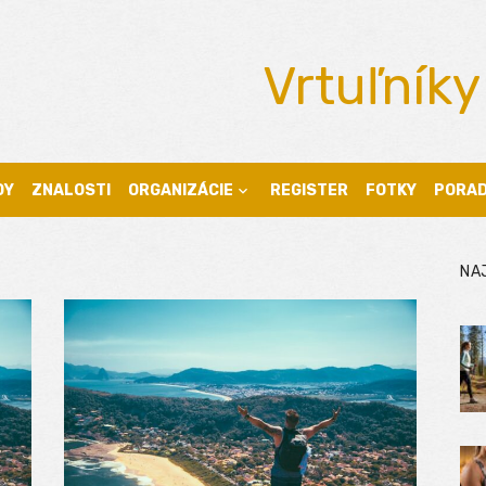
Vrtuľníky
DY
ZNALOSTI
ORGANIZÁCIE
REGISTER
FOTKY
PORA
NA