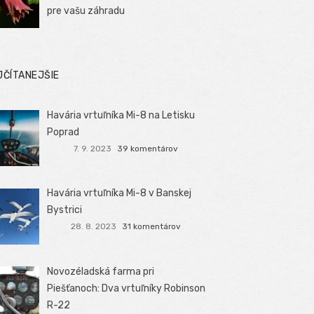
pre vašu záhradu
JČÍTANEJŠIE
Havária vrtuľníka Mi-8 na Letisku
Poprad
7. 9. 2023
39 komentárov
Havária vrtuľníka Mi-8 v Banskej
Bystrici
28. 8. 2023
31 komentárov
Novozéladská farma pri
Piešťanoch: Dva vrtuľníky Robinson
R-22