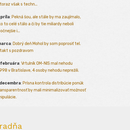
toraz však s techn...
apríla
:
Pekná šou, ale stále by ma zaujímalo,
o to celé stálo a či by tie miliardy neboli
očnejšie i...
marca
:
Dobrý deň Mohol by som poprosiť tel.
takt s pozdravom
 februára
:
Vrtulník OM-NIS mal nehodu
.1998 v Bratislave, 4 osoby nehodu neprežili.
 decembra
:
Prísna kontrola distribúcie ponúk
ransparentnosť by mali minimalizovať možnosť
ipulácie.
radňa