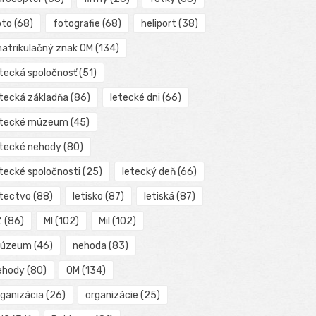
oto
(68)
fotografie
(68)
heliport
(38)
matrikulačný znak OM
(134)
etecká spoločnosť
(51)
etecká základňa
(86)
letecké dni
(66)
etecké múzeum
(45)
etecké nehody
(80)
etecké spoločnosti
(25)
letecký deň
(66)
etectvo
(88)
letisko
(87)
letiská
(87)
Z
(86)
MI
(102)
Mil
(102)
úzeum
(46)
nehoda
(83)
ehody
(80)
OM
(134)
rganizácia
(26)
organizácie
(25)