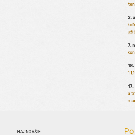
ten
2. 
koľk
užit
7. 
kon
18.
1.1
17.
a t
man
Po
NAJNOVŠIE