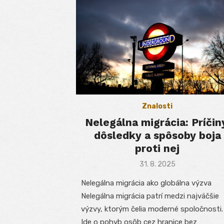
Znalosti
Nelegálna migrácia: Príčin
dôsledky a spôsoby boja
proti nej
Posted
31. 8. 2025
on
Nelegálna migrácia ako globálna výzva
Nelegálna migrácia patrí medzi najväčšie
výzvy, ktorým čelia moderné spoločnosti.
Ide o pohyb osôb cez hranice bez