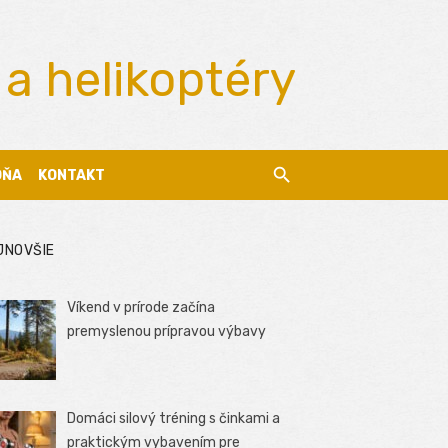
 a helikoptéry
DŇA
KONTAKT
JNOVŠIE
Víkend v prírode začína
premyslenou prípravou výbavy
Domáci silový tréning s činkami a
praktickým vybavením pre