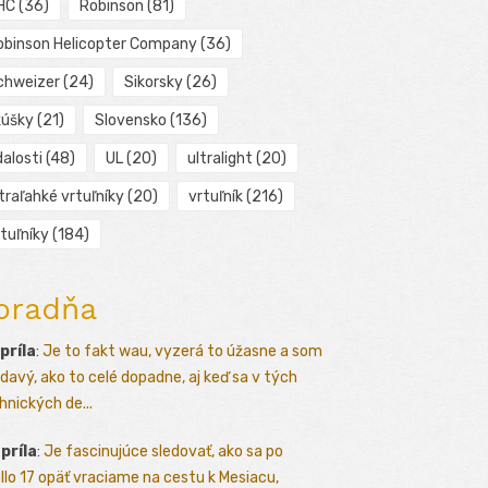
HC
(36)
Robinson
(81)
obinson Helicopter Company
(36)
chweizer
(24)
Sikorsky
(26)
kúšky
(21)
Slovensko
(136)
alosti
(48)
UL
(20)
ultralight
(20)
traľahké vrtuľníky
(20)
vrtuľník
(216)
tuľníky
(184)
oradňa
apríla
:
Je to fakt wau, vyzerá to úžasne a som
davý, ako to celé dopadne, aj keď sa v tých
hnických de...
apríla
:
Je fascinujúce sledovať, ako sa po
llo 17 opäť vraciame na cestu k Mesiacu,