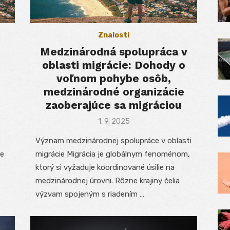
Znalosti
Medzinárodná spolupráca v
oblasti migrácie: Dohody o
voľnom pohybe osôb,
medzinárodné organizácie
zaoberajúce sa migráciou
Posted
1. 9. 2025
on
Význam medzinárodnej spolupráce v oblasti
je
migrácie Migrácia je globálnym fenoménom,
ktorý si vyžaduje koordinované úsilie na
medzinárodnej úrovni. Rôzne krajiny čelia
výzvam spojeným s riadením …