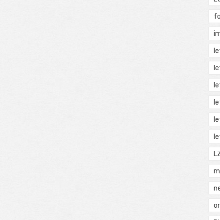
f
i
l
l
l
l
l
l
L
m
n
o