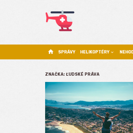
Skip
to
content
home
SPRÁVY
HELIKOPTÉRY
NEHO
ZNAČKA:
ĽUDSKÉ PRÁVA