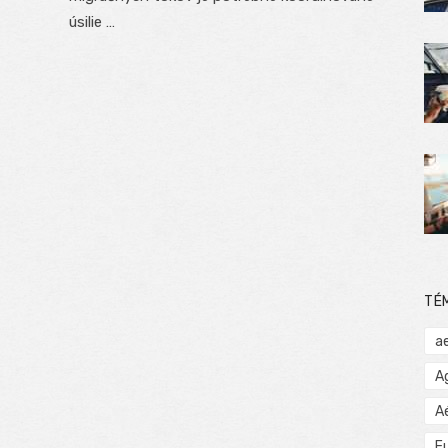
úsilie …
TÉ
a
A
A
E