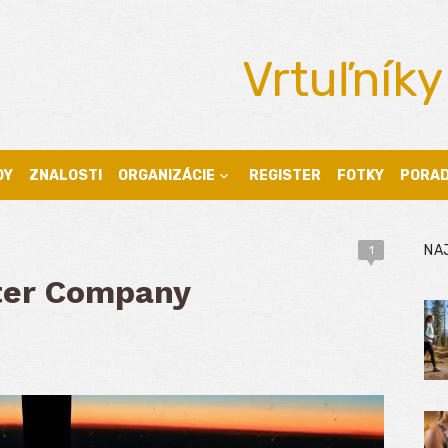
Vrtuľníky
DY
ZNALOSTI
ORGANIZÁCIE
REGISTER
FOTKY
PORA
NA
1
ter Company