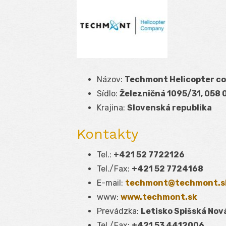
Názov:
Techmont Helicopter com
Sídlo:
Železničná 1095/31, 058 
Krajina:
Slovenská republika
Kontakty
Tel.:
+421 52 7722126
Tel./Fax:
+421 52 7724168
E-mail:
techmont@techmont.s
www:
www.techmont.sk
Prevádzka:
Letisko Spišská Nov
Tel./Fax:
+421 53 4412006