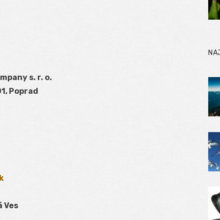
NA
pany s. r. o.
01, Poprad
k
á Ves