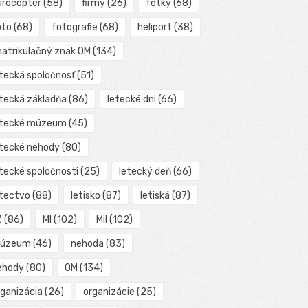
urocopter
(58)
firmy
(26)
fotky
(68)
oto
(68)
fotografie
(68)
heliport
(38)
matrikulačný znak OM
(134)
etecká spoločnosť
(51)
etecká základňa
(86)
letecké dni
(66)
etecké múzeum
(45)
etecké nehody
(80)
etecké spoločnosti
(25)
letecký deň
(66)
etectvo
(88)
letisko
(87)
letiská
(87)
Z
(86)
MI
(102)
Mil
(102)
úzeum
(46)
nehoda
(83)
ehody
(80)
OM
(134)
rganizácia
(26)
organizácie
(25)