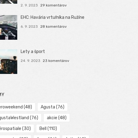
2. 9. 2023
29 komentárov
EHC: Havária vrtuľníka na Ružíne
6. 9. 2023
28 komentárov
Lety a šport
24. 9. 2023
23 komentárov
MY
eroweekend
(48)
Agusta
(76)
gustaWestland
(76)
akcie
(48)
érospatiale
(30)
Bell
(110)