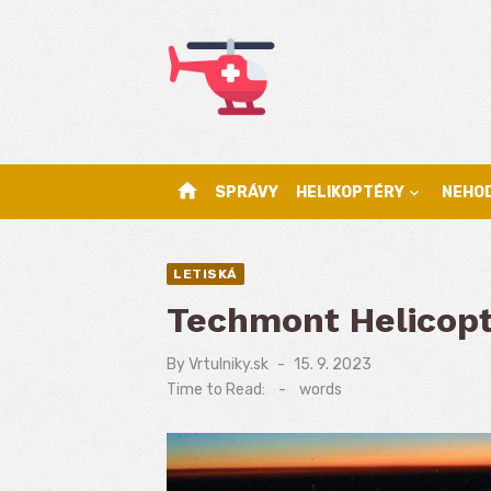
Skip
to
content
home
SPRÁVY
HELIKOPTÉRY
NEHO
LETISKÁ
Techmont Helicop
By
Vrtulniky.sk
Posted
15. 9. 2023
on
Time to Read:
-
words