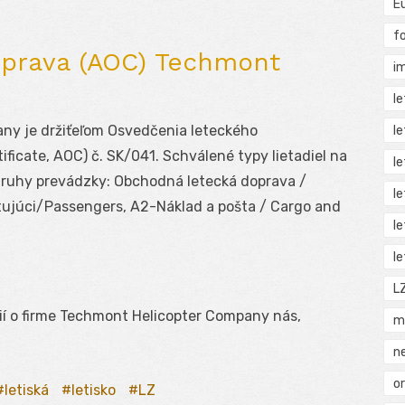
E
f
prava (AOC) Techmont
i
l
ny je držiťeľom Osvedčenia leteckého
l
ificate, AOC) č. SK/041. Schválené typy lietadiel na
l
ruhy prevádzky: Obchodná letecká doprava /
l
tujúci/Passengers, A2-Náklad a pošta / Cargo and
l
l
L
ií o firme Techmont Helicopter Company nás,
m
n
o
letiská
letisko
LZ