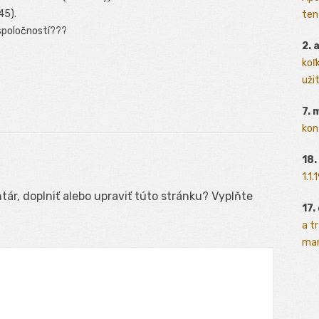
45).
ten
spoločností???
2. 
koľk
.
užit
7. 
kon
18.
1.1
ár, doplniť alebo upraviť túto stránku? Vyplňte
17.
a t
man