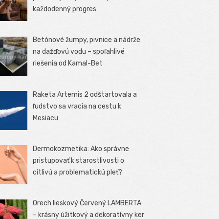
každodenný progres
Betónové žumpy, pivnice a nádrže
na dažďovú vodu – spoľahlivé
riešenia od Kamal-Bet
Raketa Artemis 2 odštartovala a
ľudstvo sa vracia na cestu k
Mesiacu
Dermokozmetika: Ako správne
pristupovať k starostlivosti o
citlivú a problematickú pleť?
Orech lieskový Červený LAMBERTA
– krásny úžitkový a dekoratívny ker