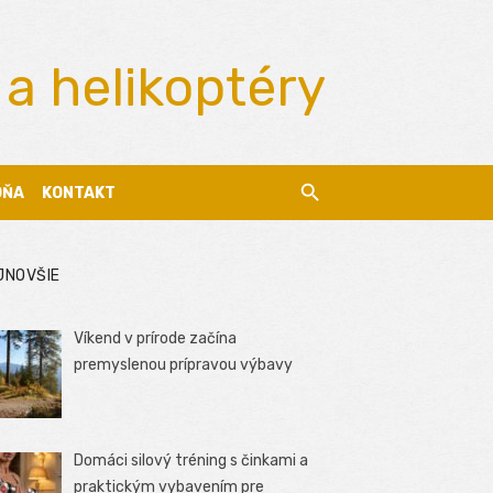
 a helikoptéry
DŇA
KONTAKT
JNOVŠIE
Víkend v prírode začína
premyslenou prípravou výbavy
Domáci silový tréning s činkami a
praktickým vybavením pre