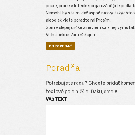
praxe, práce v leteckej organizácií (ide podla 1
Nemohli by ste mi dať aspoň názvy takýchto 
alebo ak viete poradte mi Prosím.
Som v slepej uličke a neviem sa z nej vymotať
Veľmi pekne Vám ďakujem.
ODPOVEDAŤ
Poradňa
Potrebujete radu? Chcete pridať koment
textové pole nižšie. Ďakujeme ♥
VÁŠ TEXT