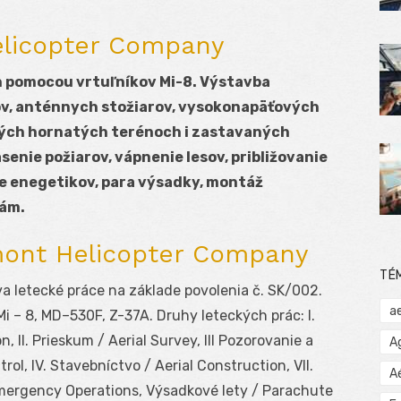
elicopter Company
 pomocou vrtuľníkov Mi-8. Výstavba
kov, anténnych stožiarov, vysokonapäťových
ných hornatých terénoch i zastavaných
enie požiarov, vápnenie lesov, približovanie
re enegetikov, para výsadky, montáž
lám.
mont Helicopter Company
TÉ
letecké práce na základe povolenia č. SK/002.
a
Mi – 8, MD–530F, Z-37A. Druhy leteckých prác: I.
, II. Prieskum / Aerial Survey, III Pozorovanie a
A
rol, IV. Stavebníctvo / Aerial Construction, VII.
A
mergency Operations, Výsadkové lety / Parachute