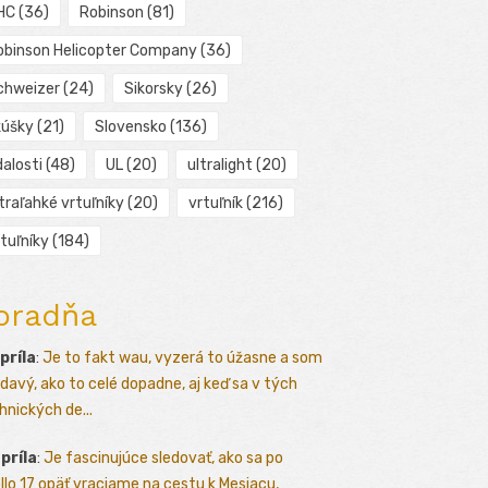
HC
(36)
Robinson
(81)
obinson Helicopter Company
(36)
chweizer
(24)
Sikorsky
(26)
kúšky
(21)
Slovensko
(136)
alosti
(48)
UL
(20)
ultralight
(20)
traľahké vrtuľníky
(20)
vrtuľník
(216)
tuľníky
(184)
oradňa
apríla
:
Je to fakt wau, vyzerá to úžasne a som
davý, ako to celé dopadne, aj keď sa v tých
hnických de...
apríla
:
Je fascinujúce sledovať, ako sa po
llo 17 opäť vraciame na cestu k Mesiacu,