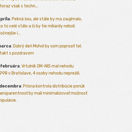
toraz však s techn...
apríla
:
Pekná šou, ale stále by ma zaujímalo,
o to celé stálo a či by tie miliardy neboli
očnejšie i...
marca
:
Dobrý deň Mohol by som poprosiť tel.
takt s pozdravom
 februára
:
Vrtulník OM-NIS mal nehodu
.1998 v Bratislave, 4 osoby nehodu neprežili.
 decembra
:
Prísna kontrola distribúcie ponúk
ransparentnosť by mali minimalizovať možnosť
ipulácie.