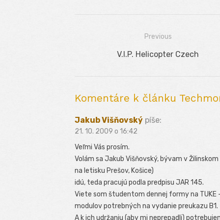
Previous
Navigácia
Previous
V.I.P. Helicopter Czech
v
post:
článku
Komentáre k článku Techmon
Jakub Višňovský
píše:
21. 10. 2009 o 16:42
Veľmi Vás prosím.
Volám sa Jakub Višňovský, bývam v Žilinskom k
na letisku Prešov, Košice)
idú, teda pracujú podla predpisu JAR 145.
Viete som študentom dennej formy na TUKE – L
modulov potrebných na vydanie preukazu B1.
A k ich udržaniu (aby mi neprepadli) potrebuj