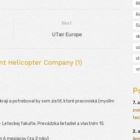
R
R
Next
S
Next
UTair Europe
s
post:
ud
ul
t Helicopter Company (1)
vr
P
raji a potreboval by som zistiť, ktoré pracoviská (myslím
7. 
zve
tec
eteckej fakulte, Prevádzka lietadiel a vlastním 15
2. 
em 6 mesiacov (za 2 roky)
Apo