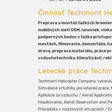
Činnosť Techmont H
Preprava a montáž ťažkých bremien
mobilných sieti GSM, lanoviek, vle
podperných bodov v ťažko prístup
mestách, filmovanie, demontáže, has
dreva, preprava materiálu, práce p
vzduchotechniky, klimatizácií, rek
Letecké práce Tech
Techmont Helicopter Company vykonáva 
Schválené vrtuľníky pre letecké práce: 
Aplikácie zo vzduchu / Aerial Application
hliadkovanie, Aerial Observation and Pat
Prevádzka v núdzových situáciách / E