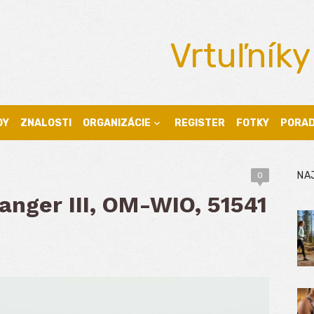
Vrtuľníky
DY
ZNALOSTI
ORGANIZÁCIE
REGISTER
FOTKY
PORA
NA
0
anger III, OM-WIO, 51541