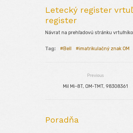
Letecký register vrtuľ
register
Návrat na prehľadovú stránku vrtuľník
Tag:
Bell
imatrikulačný znak OM
Previous
Navigácia
Previous
Mil Mi-8T, OM-TMT, 98308361
v
post:
článku
Poradňa