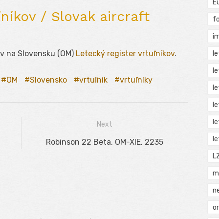
E
níkov / Slovak aircraft
f
i
ov na Slovensku (OM)
Letecký register vrtuľníkov
.
l
l
OM
Slovensko
vrtuľník
vrtuľníky
l
l
l
Next
l
Next
Robinson 22 Beta, OM-XIE, 2235
post:
L
m
n
o