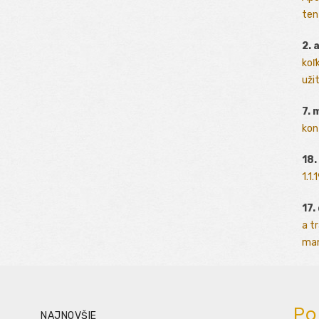
ten
2. 
koľk
užit
7. 
kon
18.
1.1
17.
a t
man
Po
NAJNOVŠIE