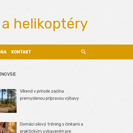
 a helikoptéry
DŇA
KONTAKT
JNOVŠIE
Víkend v prírode začína
premyslenou prípravou výbavy
Domáci silový tréning s činkami a
praktickým vybavením pre