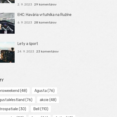
2. 9. 2023
29 komentárov
EHC: Havária vrtuľníka na Ružíne
6. 9. 2023
28 komentárov
Lety a šport
24. 9. 2023
23 komentárov
MY
eroweekend
(48)
Agusta
(76)
gustaWestland
(76)
akcie
(48)
érospatiale
(30)
Bell
(110)