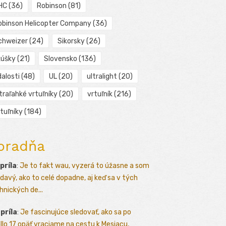
HC
(36)
Robinson
(81)
obinson Helicopter Company
(36)
chweizer
(24)
Sikorsky
(26)
kúšky
(21)
Slovensko
(136)
alosti
(48)
UL
(20)
ultralight
(20)
traľahké vrtuľníky
(20)
vrtuľník
(216)
tuľníky
(184)
oradňa
apríla
:
Je to fakt wau, vyzerá to úžasne a som
davý, ako to celé dopadne, aj keď sa v tých
hnických de...
apríla
:
Je fascinujúce sledovať, ako sa po
llo 17 opäť vraciame na cestu k Mesiacu,