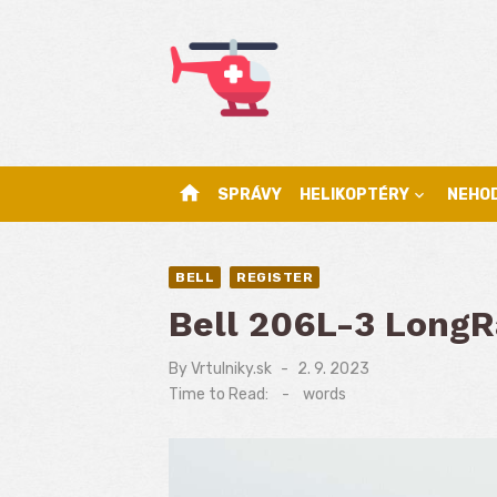
Skip
to
content
home
SPRÁVY
HELIKOPTÉRY
NEHO
BELL
REGISTER
Bell 206L-3 LongR
By
Vrtulniky.sk
Posted
2. 9. 2023
on
Time to Read:
-
words