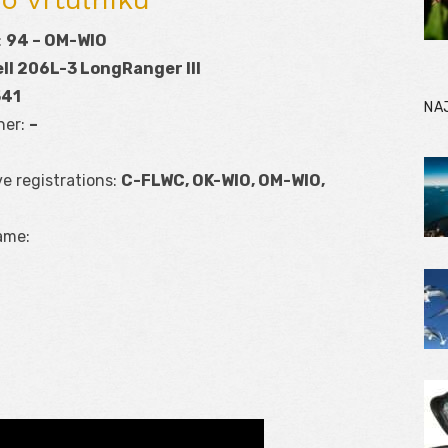
:
94 – OM-WIO
ll 206L-3 LongRanger III
541
NA
ner:
–
ve registrations:
C-FLWC, OK-WIO, OM-WIO,
ame: