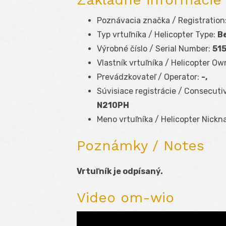
Poznávacia značka / Registration
Typ vrtuľníka / Helicopter Type:
Be
Výrobné číslo / Serial Number:
51
Vlastník vrtuľníka / Helicopter Ow
Prevádzkovateľ / Operator:
-,
Súvisiace registrácie / Consecuti
N210PH
Meno vrtuľníka / Helicopter Nickn
Poznámky / Notes
Vrtuľník je odpísaný.
Video om-wio