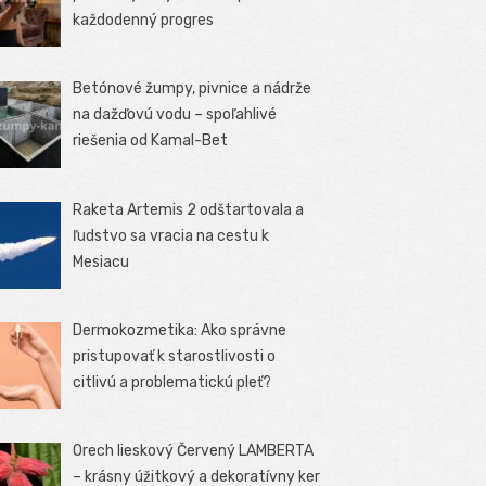
každodenný progres
Betónové žumpy, pivnice a nádrže
na dažďovú vodu – spoľahlivé
riešenia od Kamal-Bet
Raketa Artemis 2 odštartovala a
ľudstvo sa vracia na cestu k
Mesiacu
Dermokozmetika: Ako správne
pristupovať k starostlivosti o
citlivú a problematickú pleť?
Orech lieskový Červený LAMBERTA
– krásny úžitkový a dekoratívny ker