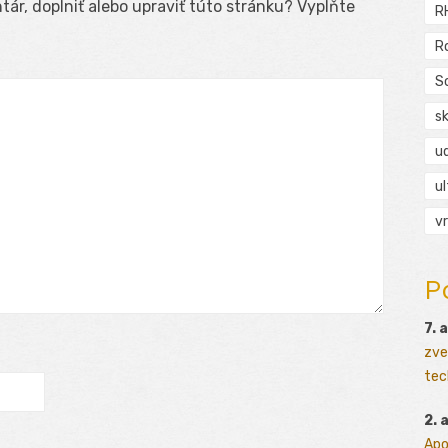
ár, doplniť alebo upraviť túto stránku? Vyplňte
R
R
S
s
ud
ul
vr
P
7. 
zve
tec
2. 
Apo