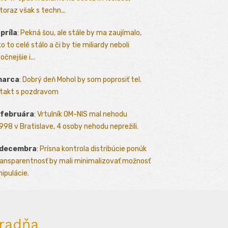
toraz však s techn...
apríla
:
Pekná šou, ale stále by ma zaujímalo,
o to celé stálo a či by tie miliardy neboli
očnejšie i...
marca
:
Dobrý deň Mohol by som poprosiť tel.
takt s pozdravom
 februára
:
Vrtulník OM-NIS mal nehodu
.1998 v Bratislave, 4 osoby nehodu neprežili.
 decembra
:
Prísna kontrola distribúcie ponúk
ransparentnosť by mali minimalizovať možnosť
ipulácie.
radňa