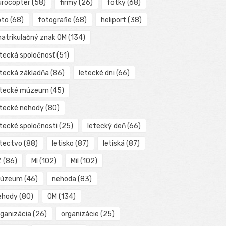
urocopter
(58)
firmy
(26)
fotky
(68)
oto
(68)
fotografie
(68)
heliport
(38)
matrikulačný znak OM
(134)
etecká spoločnosť
(51)
etecká základňa
(86)
letecké dni
(66)
etecké múzeum
(45)
etecké nehody
(80)
etecké spoločnosti
(25)
letecký deň
(66)
etectvo
(88)
letisko
(87)
letiská
(87)
Z
(86)
MI
(102)
Mil
(102)
úzeum
(46)
nehoda
(83)
ehody
(80)
OM
(134)
rganizácia
(26)
organizácie
(25)