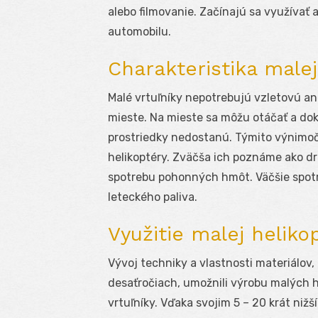
alebo filmovanie. Začínajú sa využíva
automobilu.
Charakteristika malej
Malé vrtuľníky nepotrebujú vzletovú an
mieste. Na mieste sa môžu otáčať a dok
prostriedky nedostanú. Týmito výnimoč
helikoptéry. Zväčša ich poznáme ako dra
spotrebu pohonných hmôt. Väčšie spotre
leteckého paliva.
Využitie malej heliko
Vývoj techniky a vlastnosti materiálov,
desaťročiach, umožnili výrobu malých he
vrtuľníky. Vďaka svojim 5 – 20 krát ni