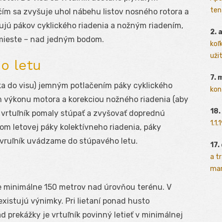
ten
čím sa zvyšuje uhol nábehu listov nosného rotora a
gujú pákov cyklického riadenia a nožným riadením,
2. 
 mieste – nad jedným bodom.
koľk
užit
o letu
7. 
íka do visu) jemným potlačením páky cyklického
kon
 výkonu motora a korekciou nožného riadenia (aby
18.
a vrtuľník pomaly stúpať a zvyšovať doprednú
1.1
m letovej páky kolektívneho riadenia, páky
 vruľník uvádzame do stúpavého letu.
17.
a t
man
ke minimálne 150 metrov nad úrovňou terénu. V
existujú výnimky. Pri lietaní ponad husto
d prekážky je vrtuľník povinný letieť v minimálnej