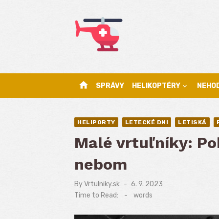
Skip
to
content
home
SPRÁVY
HELIKOPTÉRY
NEHO
HELIPORTY
LETECKÉ DNI
LETISKÁ
Malé vrtuľníky: P
nebom
By
Vrtulniky.sk
Posted
6. 9. 2023
on
Time to Read:
-
words