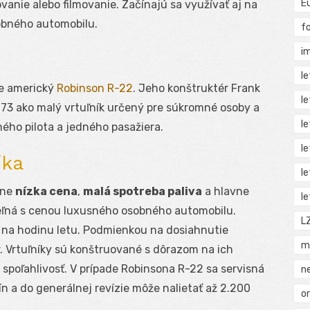
E
ovanie alebo filmovanie. Začínajú sa využívať aj na
obného automobilu.
f
i
l
je americký
Robinson R-22
. Jeho konštruktér Frank
l
973 ako malý vrtuľník určený pre súkromné osoby a
l
ného pilota a jedného pasažiera.
l
íka
l
vne
nízka cena
,
malá spotreba paliva
a hlavne
l
eľná s cenou luxusného osobného automobilu.
L
u na hodinu letu. Podmienkou na dosiahnutie
m
. Vrtuľníky sú konštruované s dôrazom na ich
poľahlivosť. V prípade Robinsona R-22 sa servisná
n
ín a do generálnej revízie môže nalietať až 2.200
o