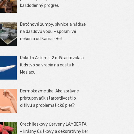
každodenný progres
Betónové žumpy, pivnice a nádrže
na dažďovú vodu – spoľahlivé
riešenia od Kamal-Bet
Raketa Artemis 2 odštartovala a
ľudstvo sa vracia na cestu k
Mesiacu
Dermokozmetika: Ako správne
pristupovať k starostlivosti o
citlivú a problematickú pleť?
Orech lieskový Červený LAMBERTA
– krásny úžitkový a dekoratívny ker