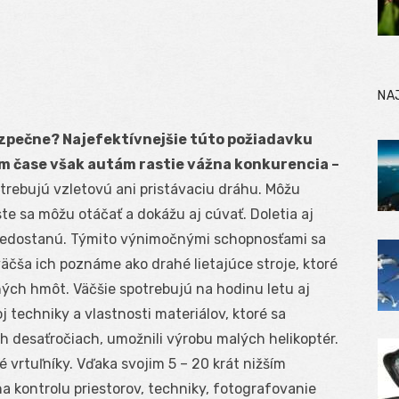
NA
ezpečne? Najefektívnejšie túto požiadavku
m čase však autám rastie vážna konkurencia –
trebujú vzletovú ani pristávaciu dráhu. Môžu
te sa môžu otáčať a dokážu aj cúvať. Doletia aj
 nedostanú. Týmito výnimočnými schopnosťami sa
väčša ich poznáme ako drahé lietajúce stroje, ktoré
ých hmôt. Väčšie spotrebujú na hodinu letu aj
oj techniky a vlastnosti materiálov, ktoré sa
ch desaťročiach, umožnili výrobu malých helikoptér.
é vrtuľníky. Vďaka svojim 5 – 20 krát nižším
 kontrolu priestorov, techniky, fotografovanie