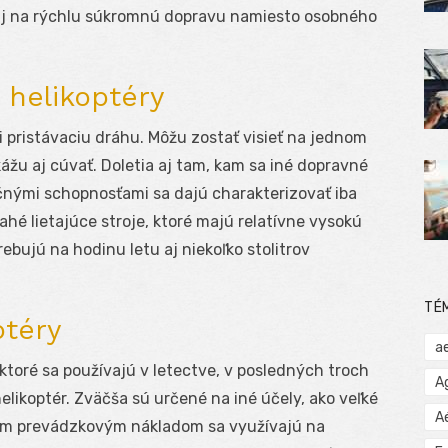
ť aj na rýchlu súkromnú dopravu namiesto osobného
 helikoptéry
i pristávaciu dráhu. Môžu zostať visieť na jednom
ážu aj cúvať. Doletia aj tam, kam sa iné dopravné
nými schopnosťami sa dajú charakterizovať iba
hé lietajúce stroje, ktoré majú relatívne vysokú
bujú na hodinu letu aj niekoľko stolitrov
TÉ
ptéry
a
 ktoré sa používajú v letectve, v posledných troch
A
likoptér. Zväčša sú určené na iné účely, ako veľké
A
žším prevádzkovým nákladom sa využívajú na