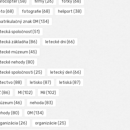
urocopter
(58)
firmy
(26)
fotky
(68)
oto
(68)
fotografie
(68)
heliport
(38)
matrikulačný znak OM
(134)
etecká spoločnosť
(51)
etecká základňa
(86)
letecké dni
(66)
etecké múzeum
(45)
etecké nehody
(80)
etecké spoločnosti
(25)
letecký deň
(66)
etectvo
(88)
letisko
(87)
letiská
(87)
Z
(86)
MI
(102)
Mil
(102)
úzeum
(46)
nehoda
(83)
ehody
(80)
OM
(134)
rganizácia
(26)
organizácie
(25)