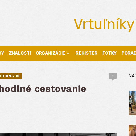
Vrtuľníky
DY
ZNALOSTI
ORGANIZÁCIE
REGISTER
FOTKY
PORA
NA
ROBINSON
1
ohodlné cestovanie