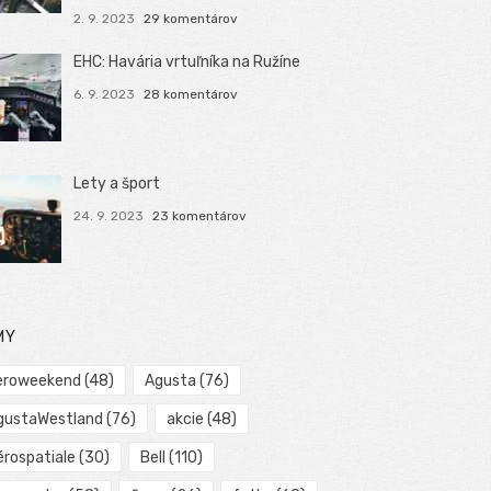
2. 9. 2023
29 komentárov
EHC: Havária vrtuľníka na Ružíne
6. 9. 2023
28 komentárov
Lety a šport
24. 9. 2023
23 komentárov
MY
eroweekend
(48)
Agusta
(76)
gustaWestland
(76)
akcie
(48)
érospatiale
(30)
Bell
(110)