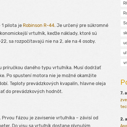
R
R
S
1 pilota je
Robinson R-44
. Je určený pre súkromné
s
ekonomickejší vrtuľník, keďže náklady, ktoré sú
-22, sa rozpočítavajú nie na 2, ale na 4 osoby.
ud
ul
vr
u príručkou daného typu vrtuľníka. Musí dodržať
ke. Po spustení motora nie je možné okamžite
P
dobí. Teploty prevádzkových kvapalín, hlavne oleja
riať do prevádzkových hodnôt.
7. 
zve
tec
 Prvou fázou je zavisenie vrtuľníka – závisí od
2. 
 meter. Do visu sa vrtuľník dostane plynulým
Apo