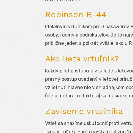
Robinson R-44
Idelálnym vrtuľníkom pre 3 pasažierov + 
osoby, rodiny a podnikateľov. Je to naj
približne jeden a polkrát vyššie, ako u R
Ako lieta vrtuľník?
Každý pilot postupuje v súlade s letovo
presný postup uvedený v letovej príruč
vzlietnuť, hlavne nie v chladnejšom ob
(oleja motora, reduktora) sa musia zoh
Zavisenie vrtuľníka
Vzlet sa snažíme uskutočniť proti vetru.
typu vrtuľníka – je to výška približne 1