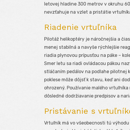
letovej hladine 300 metrov v okruhu 60
nevzťahuje na vzlet a pristátie vrtuľník
Riadenie vrtuľníka
Pilotáž helikoptéry je náročnejšia a čias
menej stabilná a navyše rýchlejšie reag
riadia plynovou prípusťou na páke – kol
Smer letu sa riadi ovládacou pákou nazý
stláčaním pedálov na podlahe pilotnej k
poklese môže dôjsť k stavu, keď ani do
ohrozený. Používanie malého vrtuľníka
dôsledné dodržiavanie predpisov a nari
Pristávanie s vrtuľní
Vrtuľník má vo všeobecnosti tú výhodu o