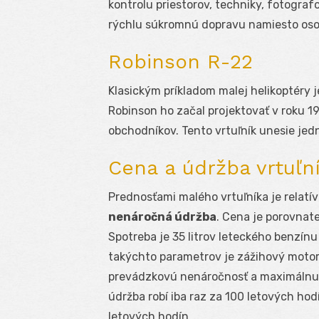
kontrolu priestorov, techniky, fotograf
rýchlu súkromnú dopravu namiesto os
Robinson R-22
Klasickým príkladom malej helikoptéry 
Robinson ho začal projektovať v roku 1
obchodníkov. Tento vrtuľník unesie jed
Cena a údržba vrtuľn
Prednosťami malého vrtuľníka je relatí
nenáročná údržba
. Cena je porovnat
Spotreba je 35 litrov leteckého benzín
takýchto parametrov je zážihový motor
prevádzkovú nenáročnosť a maximálnu s
údržba robí iba raz za 100 letových hod
letových hodín.