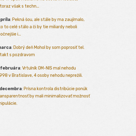
toraz však s techn...
apríla
:
Pekná šou, ale stále by ma zaujímalo,
o to celé stálo a či by tie miliardy neboli
očnejšie i...
marca
:
Dobrý deň Mohol by som poprosiť tel.
takt s pozdravom
 februára
:
Vrtulník OM-NIS mal nehodu
.1998 v Bratislave, 4 osoby nehodu neprežili.
 decembra
:
Prísna kontrola distribúcie ponúk
ransparentnosť by mali minimalizovať možnosť
ipulácie.