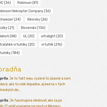
HC
(36)
Robinson
(81)
obinson Helicopter Company
(36)
chweizer
(24)
Sikorsky
(26)
kúšky
(21)
Slovensko
(136)
alosti
(48)
UL
(20)
ultralight
(20)
traľahké vrtuľníky
(20)
vrtuľník
(216)
tuľníky
(184)
oradňa
apríla
:
Je to fakt wau, vyzerá to úžasne a som
davý, ako to celé dopadne, aj keď sa v tých
hnických de...
apríla
:
Je fascinujúce sledovať, ako sa po
llo 17 opäť vraciame na cestu k Mesiacu,