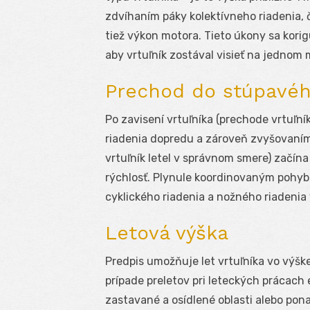
zdvíhaním páky kolektívneho riadenia, 
tiež výkon motora. Tieto úkony sa kori
aby vrtuľník zostával visieť na jednom
Prechod do stúpavéh
Po zavisení vrtuľníka (prechode vrtuľn
riadenia dopredu a zároveň zvyšovaním
vrtuľník letel v správnom smere) začín
rýchlosť. Plynule koordinovaným pohybo
cyklického riadenia a nožného riadenia
Letová výška
Predpis umožňuje let vrtuľníka vo výš
prípade preletov pri leteckých prácach 
zastavané a osídlené oblasti alebo pona