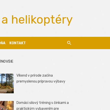
 a helikoptéry
DŇA
KONTAKT
JNOVŠIE
Víkend v prírode začína
premyslenou prípravou výbavy
Domáci silový tréning s činkami a
praktickým vybavením pre