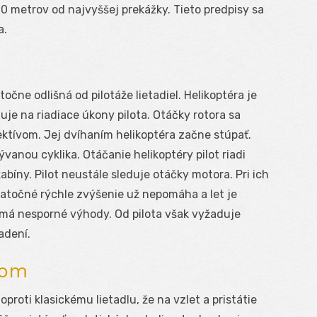
0 metrov od najvyššej prekážky. Tieto predpisy sa
a.
točne odlišná od pilotáže lietadiel. Helikoptéra je
uje na riadiace úkony pilota. Otáčky rotora sa
ektívom. Jej dvíhaním helikoptéra začne stúpať.
vanou cyklika. Otáčanie helikoptéry pilot riadi
abíny. Pilot neustále sleduje otáčky motora. Pri ich
datočné rýchle zvýšenie už nepomáha a let je
 má nesporné výhody. Od pilota však vyžaduje
adení.
kom
proti klasickému lietadlu, že na vzlet a pristátie