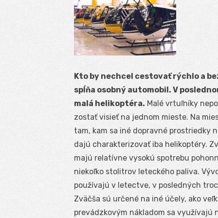
Kto by nechcel cestovať rýchlo a b
spĺňa osobný automobil. V posledno
malá helikoptéra.
Malé vrtuľníky nepo
zostať visieť na jednom mieste. Na mies
tam, kam sa iné dopravné prostriedky
dajú charakterizovať iba helikoptéry. Z
majú relatívne vysokú spotrebu pohonn
niekoľko stolitrov leteckého paliva. Výv
používajú v letectve, v posledných tro
Zväčša sú určené na iné účely, ako veľk
prevádzkovým nákladom sa využívajú na