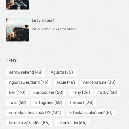
Lety a šport
24. 9. 2023
23 komentárov
TÉMY
aeroweekend
(48)
Agusta
(76)
AgustaWestland
(76)
akcie
(48)
Aérospatiale
(30)
Bell
(110)
Eurocopter
(58)
firmy
(26)
fotky
(68)
foto
(68)
fotografie
(68)
heliport
(38)
imatrikulačný znak OM
(134)
letecká spoločnosť
(51)
letecká základňa
(86)
letecké dni
(66)