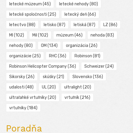
letecké múzeum
(45)
letecké nehody
(80)
letecké spoločnosti
(25)
letecký deň
(66)
letectvo
(88)
letisko
(87)
letiská
(87)
LZ
(86)
MI
(102)
Mil
(102)
múzeum
(46)
nehoda
(83)
nehody
(80)
OM
(134)
organizácia
(26)
organizácie
(25)
RHC
(36)
Robinson
(81)
Robinson Helicopter Company
(36)
Schweizer
(24)
Sikorsky
(26)
skúšky
(21)
Slovensko
(136)
udalosti
(48)
UL
(20)
ultralight
(20)
ultraľahké vrtuľníky
(20)
vrtuľník
(216)
vrtuľníky
(184)
Poradňa