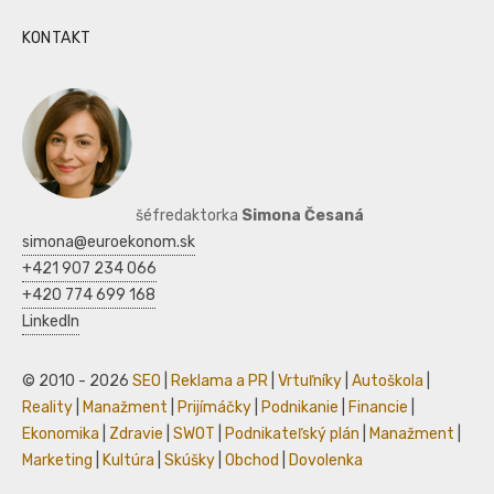
KONTAKT
šéfredaktorka
Simona Česaná
simona@euroekonom.sk
+421 907 234 066
+420 774 699 168
LinkedIn
© 2010 - 2026
SEO
|
Reklama a PR
|
Vrtuľníky
|
Autoškola
|
Reality
|
Manažment
|
Prijímáčky
|
Podnikanie
|
Financie
|
Ekonomika
|
Zdravie
|
SWOT
|
Podnikateľský plán
|
Manažment
|
Marketing
|
Kultúra
|
Skúšky
|
Obchod
|
Dovolenka