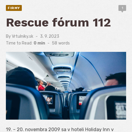
FIRMY
1
Rescue fórum 112
By
Vrtulniky.sk
Posted
3. 9. 2023
on
Time to Read:
0 min
-
58
words
19. – 20. novembra 2009 sa v hoteli Holiday Inn v