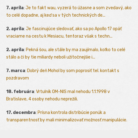
7. apríla
:
Je to fakt wau, vyzerá to úžasne a som zvedavý, ako
to celé dopadne, aj keď sa v tých technických de...
2. apríla
:
Je fascinujúce sledovať, ako sa po Apollo 17 opäť
vraciame na cestu k Mesiacu, tentoraz však s techn...
2. apríla
:
Pekná šou, ale stále by ma zaujímalo, koľko to celé
stálo a či by tie miliardy neboli užitočnejšie i...
7. marca
:
Dobrý deň Mohol by som poprosiť tel. kontakt s
pozdravom
18. februára
:
Vrtulník OM-NIS mal nehodu 1.1.1998 v
Bratislave, 4 osoby nehodu neprežili.
17. decembra
:
Prísna kontrola distribúcie ponúk a
transparentnosť by mali minimalizovať možnosť manipulácie.