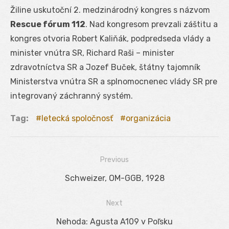
Žiline uskutoční 2. medzinárodný kongres s názvom
Rescue fórum 112
. Nad kongresom prevzali záštitu a
kongres otvoria Robert Kaliňák, podpredseda vlády a
minister vnútra SR, Richard Raši – minister
zdravotníctva SR a Jozef Buček, štátny tajomník
Ministerstva vnútra SR a splnomocnenec vlády SR pre
integrovaný záchranný systém.
Tag:
letecká spoločnosť
organizácia
Previous
Navigácia
Previous
Schweizer, OM-GGB, 1928
v
post:
Next
článku
Next
Nehoda: Agusta A109 v Poľsku