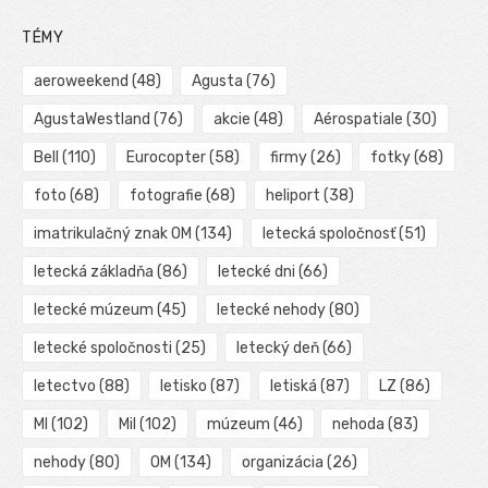
TÉMY
aeroweekend
(48)
Agusta
(76)
AgustaWestland
(76)
akcie
(48)
Aérospatiale
(30)
Bell
(110)
Eurocopter
(58)
firmy
(26)
fotky
(68)
foto
(68)
fotografie
(68)
heliport
(38)
imatrikulačný znak OM
(134)
letecká spoločnosť
(51)
letecká základňa
(86)
letecké dni
(66)
letecké múzeum
(45)
letecké nehody
(80)
letecké spoločnosti
(25)
letecký deň
(66)
letectvo
(88)
letisko
(87)
letiská
(87)
LZ
(86)
MI
(102)
Mil
(102)
múzeum
(46)
nehoda
(83)
nehody
(80)
OM
(134)
organizácia
(26)