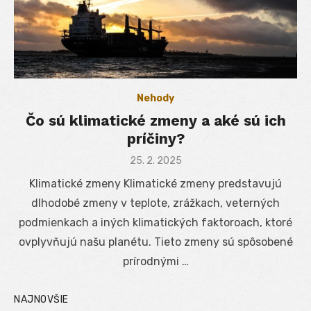
Nehody
Čo sú klimatické zmeny a aké sú ich
príčiny?
Posted
25. 2. 2025
on
Klimatické zmeny Klimatické zmeny predstavujú
dlhodobé zmeny v teplote, zrážkach, veterných
podmienkach a iných klimatických faktoroach, ktoré
ovplyvňujú našu planétu. Tieto zmeny sú spôsobené
prírodnými …
NAJNOVŠIE