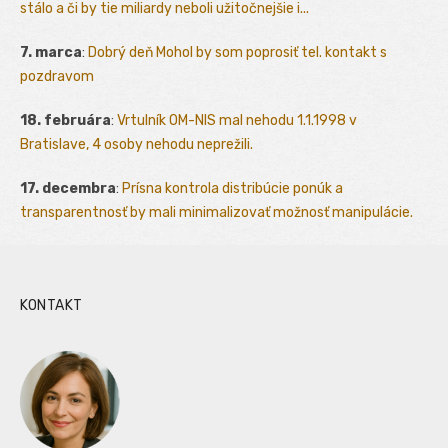
stálo a či by tie miliardy neboli užitočnejšie i...
7. marca
:
Dobrý deň Mohol by som poprosiť tel. kontakt s
pozdravom
18. februára
:
Vrtulník OM-NIS mal nehodu 1.1.1998 v
Bratislave, 4 osoby nehodu neprežili.
17. decembra
:
Prísna kontrola distribúcie ponúk a
transparentnosť by mali minimalizovať možnosť manipulácie.
KONTAKT