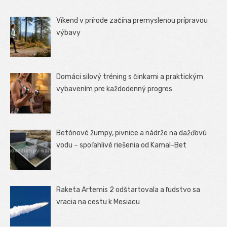
Víkend v prírode začína premyslenou prípravou
výbavy
Domáci silový tréning s činkami a praktickým
vybavením pre každodenný progres
Betónové žumpy, pivnice a nádrže na dažďovú
vodu – spoľahlivé riešenia od Kamal-Bet
Raketa Artemis 2 odštartovala a ľudstvo sa
vracia na cestu k Mesiacu