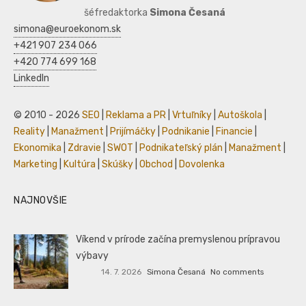
šéfredaktorka
Simona Česaná
simona@euroekonom.sk
+421 907 234 066
+420 774 699 168
LinkedIn
© 2010 - 2026
SEO
|
Reklama a PR
|
Vrtuľníky
|
Autoškola
|
Reality
|
Manažment
|
Prijímáčky
|
Podnikanie
|
Financie
|
Ekonomika
|
Zdravie
|
SWOT
|
Podnikateľský plán
|
Manažment
|
Marketing
|
Kultúra
|
Skúšky
|
Obchod
|
Dovolenka
NAJNOVŠIE
Víkend v prírode začína premyslenou prípravou
výbavy
14. 7. 2026
Simona Česaná
No comments