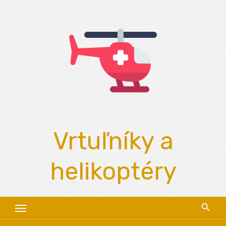
Skip
to
content
Vrtuľníky a
helikoptéry