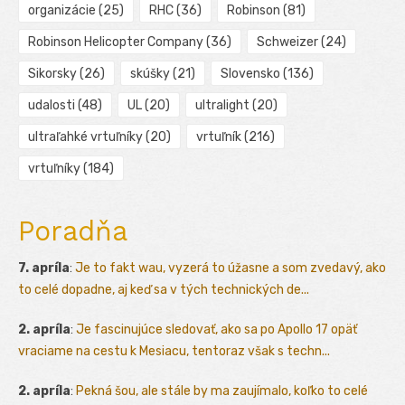
organizácie
(25)
RHC
(36)
Robinson
(81)
Robinson Helicopter Company
(36)
Schweizer
(24)
Sikorsky
(26)
skúšky
(21)
Slovensko
(136)
udalosti
(48)
UL
(20)
ultralight
(20)
ultraľahké vrtuľníky
(20)
vrtuľník
(216)
vrtuľníky
(184)
Poradňa
7. apríla
:
Je to fakt wau, vyzerá to úžasne a som zvedavý, ako
to celé dopadne, aj keď sa v tých technických de...
2. apríla
:
Je fascinujúce sledovať, ako sa po Apollo 17 opäť
vraciame na cestu k Mesiacu, tentoraz však s techn...
2. apríla
:
Pekná šou, ale stále by ma zaujímalo, koľko to celé