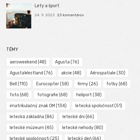
Lety a šport
24. 9. 2023
23 komentárov
TÉMY
aeroweekend
(48)
Agusta
(76)
AgustaWestland
(76)
akcie
(48)
Aérospatiale
(30)
Bell
(110)
Eurocopter
(58)
firmy
(26)
fotky
(68)
foto
(68)
fotografie
(68)
heliport
(38)
imatrikulačný znak OM
(134)
letecká spoločnosť
(51)
letecká základňa
(86)
letecké dni
(66)
letecké múzeum
(45)
letecké nehody
(80)
letecké spoločnosti
(25)
letecký deň
(66)