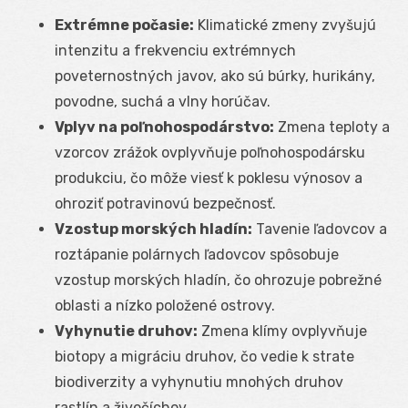
Extrémne počasie:
Klimatické zmeny zvyšujú
intenzitu a frekvenciu extrémnych
poveternostných javov, ako sú búrky, hurikány,
povodne, suchá a vlny horúčav.
Vplyv na poľnohospodárstvo:
Zmena teploty a
vzorcov zrážok ovplyvňuje poľnohospodársku
produkciu, čo môže viesť k poklesu výnosov a
ohroziť potravinovú bezpečnosť.
Vzostup morských hladín:
Tavenie ľadovcov a
roztápanie polárnych ľadovcov spôsobuje
vzostup morských hladín, čo ohrozuje pobrežné
oblasti a nízko položené ostrovy.
Vyhynutie druhov:
Zmena klímy ovplyvňuje
biotopy a migráciu druhov, čo vedie k strate
biodiverzity a vyhynutiu mnohých druhov
rastlín a živočíchov.