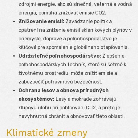
zdrojmi energie, ako sú slnečná, veterná a vodná
energia, pomáha znižovať emisie CO2.
Znižovanie emisií:
Zavádzanie politík a
opatrení na zníženie emisií skleníkových plynov v
priemysle, doprave a poľnohospodárstve je
kľúčové pre spomalenie globálneho otepľovania.
Udržateľné poľnohospodárstvo:
Zlepšenie
poľnohospodárskych techník, ktoré sú šetrné k
životnému prostrediu, môže znížiť emisie a
zabezpečiť potravinovú bezpečnosť.
Ochrana lesov a obnova prírodných
ekosystémov:
Lesy a mokrade zohrávajú
kľúčovú úlohu pri pohlcovaní CO2, a preto je
nevyhnutné chrániť a obnovovať tieto oblasti.
Klimatické zmeny