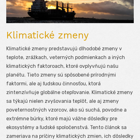
Klimatické zmeny
Klimatické zmeny predstavujú dlhodobé zmeny v
teplote, zrážkach, veterných podmienkach a iných
klimatických faktoroach, ktoré ovplyvňujú našu
planétu. Tieto zmeny sú spôsobené prírodnými
faktormi, ale aj ľudskou činnosťou, ktorá
zintenzívňuje globálne otepľovanie. Klimatické zmeny
sa týkajú nielen zvyšovania teplôt, ale aj zmeny
poveternostných vzorcov, ako sú suchá, povodne a
extrémne búrky, ktoré majú vážne dôsledky pre
ekosystémy a ľudské spoločenstvá. Tento článok sa
zameriava na príčiny klimatických zmien, ich dôsledky