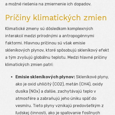
a možné riešenia na zmiernenie ich dopadov.
Príčiny klimatických zmien
Klimatické zmeny sú dôsledkom komplexných
interakcií medzi prírodnými a antropogénnymi
faktormi. Hlavnou príčinou sú však emisie
skleníkových plynov, ktoré spôsobujú skleníkový efekt
a tým zvyšujú globálnu teplotu. Medzi hlavné príčiny
klimatických zmien patrí:
Emisie skleníkových plynov:
Skleníkové plyny,
ako je oxid uhličitý (CO2), metán (CH4), oxidy
dusíka (NOx) a ďalšie, zachytávajú teplo v
atmosfére a zabraňujú jeho úniku späť do
vesmíru. Tieto plyny vznikajú predovšetkým z
ľudskej činnosti, ako je spaľovanie fosílnych