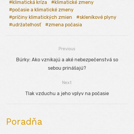
klimatická kríza
klimatické zmeny
počasie a klimatické zmeny
príčiny klimatických zmien
skleníkové plyny
udržateľnosť
zmena počasia
Previous
Navigácia
Previous
Búrky: Ako vznikajú a aké nebezpečenstvá so
v
post:
sebou prinášajú?
článku
Next
Next
Tlak vzduchu a jeho vplyv na počasie
post:
Poradňa