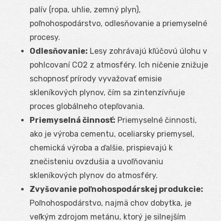
palív (ropa, uhlie, zemný plyn),
poľnohospodárstvo, odlesňovanie a priemyselné
procesy.
Odlesňovanie:
Lesy zohrávajú kľúčovú úlohu v
pohlcovaní CO2 z atmosféry. Ich ničenie znižuje
schopnosť prírody vyvažovať emisie
skleníkových plynov, čím sa zintenzívňuje
proces globálneho otepľovania.
Priemyselná činnosť:
Priemyselné činnosti,
ako je výroba cementu, oceliarsky priemysel,
chemická výroba a ďalšie, prispievajú k
znečisteniu ovzdušia a uvoľňovaniu
skleníkových plynov do atmosféry.
Zvyšovanie poľnohospodárskej produkcie:
Poľnohospodárstvo, najmä chov dobytka, je
veľkým zdrojom metánu, ktorý je silnejším