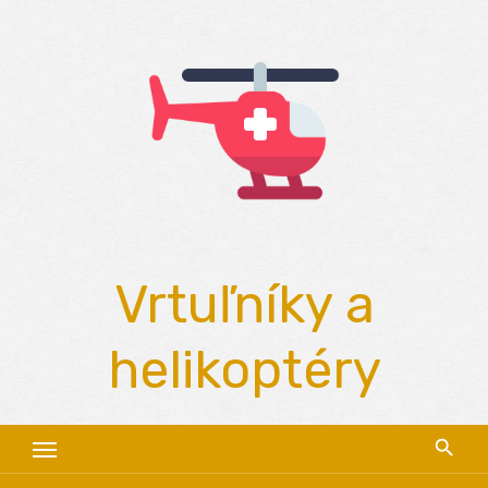
Skip
to
content
Vrtuľníky a
helikoptéry