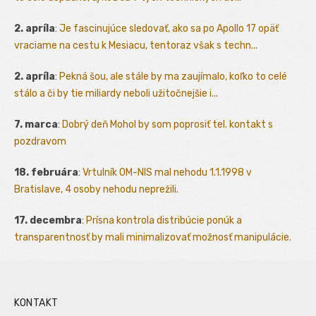
2. apríla
:
Je fascinujúce sledovať, ako sa po Apollo 17 opäť
vraciame na cestu k Mesiacu, tentoraz však s techn...
2. apríla
:
Pekná šou, ale stále by ma zaujímalo, koľko to celé
stálo a či by tie miliardy neboli užitočnejšie i...
7. marca
:
Dobrý deň Mohol by som poprosiť tel. kontakt s
pozdravom
18. februára
:
Vrtulník OM-NIS mal nehodu 1.1.1998 v
Bratislave, 4 osoby nehodu neprežili.
17. decembra
:
Prísna kontrola distribúcie ponúk a
transparentnosť by mali minimalizovať možnosť manipulácie.
KONTAKT