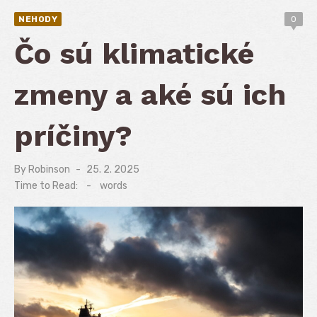
NEHODY
0
Čo sú klimatické
zmeny a aké sú ich
príčiny?
By
Robinson
Posted
25. 2. 2025
on
Time to Read:
-
words