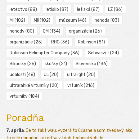
letectvo
(88)
letisko
(87)
letiská
(87)
LZ
(86)
MI
(102)
Mil
(102)
múzeum
(46)
nehoda
(83)
nehody
(80)
OM
(134)
organizácia
(26)
organizácie
(25)
RHC
(36)
Robinson
(81)
Robinson Helicopter Company
(36)
Schweizer
(24)
Sikorsky
(26)
skúšky
(21)
Slovensko
(136)
udalosti
(48)
UL
(20)
ultralight
(20)
ultraľahké vrtuľníky
(20)
vrtuľník
(216)
vrtuľníky
(184)
Poradňa
7. apríla
:
Je to fakt wau, vyzerá to úžasne a som zvedavý, ako
to celé dopadne, aj keď sa v tých technických de...