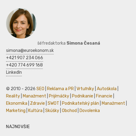
šéfredaktorka
Simona Česaná
simona@euroekonom.sk
+421 907 234 066
+420 774 699 168
LinkedIn
© 2010 - 2026
SEO
|
Reklama a PR
|
Vrtuľníky
|
Autoškola
|
Reality
|
Manažment
|
Prijímáčky
|
Podnikanie
|
Financie
|
Ekonomika
|
Zdravie
|
SWOT
|
Podnikateľský plán
|
Manažment
|
Marketing
|
Kultúra
|
Skúšky
|
Obchod
|
Dovolenka
NAJNOVŠIE