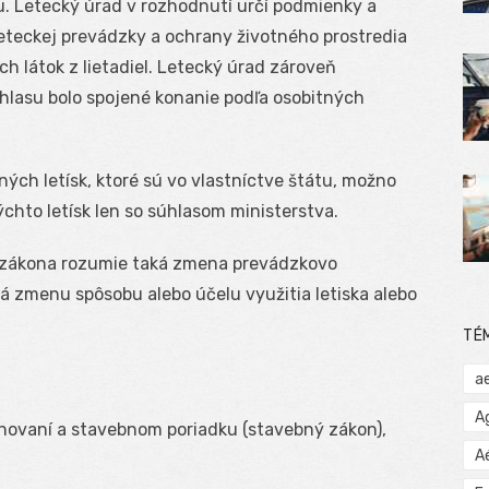
. Letecký úrad v rozhodnutí určí podmienky a
eteckej prevádzky a ochrany životného prostredia
h látok z lietadiel. Letecký úrad zároveň
hlasu bolo spojené konanie podľa osobitných
ch letísk, ktoré sú vo vlastníctve štátu, možno
hto letísk len so súhlasom ministerstva.
 zákona rozumie taká zmena prevádzkovo
 zmenu spôsobu alebo účelu využitia letiska alebo
TÉ
a
A
novaní a stavebnom poriadku (stavebný zákon),
A