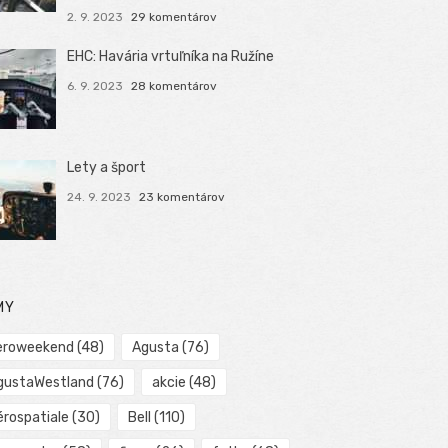
2. 9. 2023
29 komentárov
EHC: Havária vrtuľníka na Ružíne
6. 9. 2023
28 komentárov
Lety a šport
24. 9. 2023
23 komentárov
MY
eroweekend
(48)
Agusta
(76)
gustaWestland
(76)
akcie
(48)
érospatiale
(30)
Bell
(110)