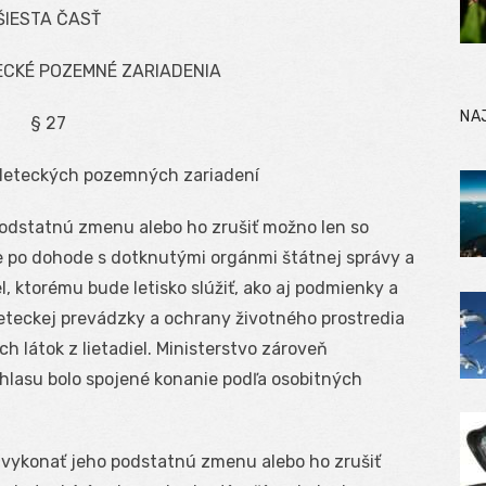
ŠIESTA ČASŤ
ECKÉ POZEMNÉ ZARIADENIA
NA
§ 27
a leteckých pozemných zariadení
o podstatnú zmenu alebo ho zrušiť možno len so
e po dohode s dotknutými orgánmi štátnej správy a
l, ktorému bude letisko slúžiť, ako aj podmienky a
eteckej prevádzky a ochrany životného prostredia
h látok z lietadiel. Ministerstvo zároveň
hlasu bolo spojené konanie podľa osobitných
, vykonať jeho podstatnú zmenu alebo ho zrušiť