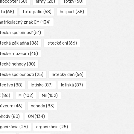
urocopter
(58)
firmy
(26)
fotky
(68)
oto
(68)
fotografie
(68)
heliport
(38)
matrikulačný znak OM
(134)
etecká spoločnosť
(51)
etecká základňa
(86)
letecké dni
(66)
etecké múzeum
(45)
etecké nehody
(80)
etecké spoločnosti
(25)
letecký deň
(66)
etectvo
(88)
letisko
(87)
letiská
(87)
Z
(86)
MI
(102)
Mil
(102)
úzeum
(46)
nehoda
(83)
ehody
(80)
OM
(134)
rganizácia
(26)
organizácie
(25)