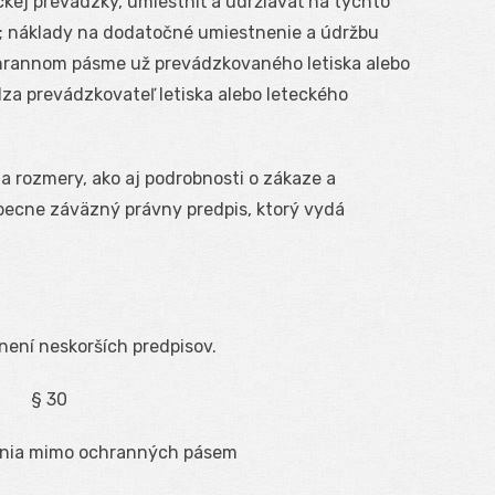
ckej prevádzky, umiestniť a udržiavať na týchto
; náklady na dodatočné umiestnenie a údržbu
hrannom pásme už prevádzkovaného letiska alebo
a prevádzkovateľ letiska alebo leteckého
a rozmery, ako aj podrobnosti o zákaze a
ecne záväzný právny predpis, ktorý vydá
znení neskorších predpisov.
§ 30
enia mimo ochranných pásem