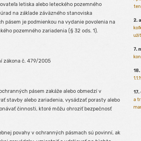
ovateľa letiska alebo leteckého pozemného
ten
 úrad na základe záväzného stanoviska
2. 
ch pásem je podmienkou na vydanie povolenia na
koľk
ckého pozemného zariadenia (§ 32 ods. 1).
užit
7. 
kon
ní zákona č. 479/2005
18.
1.1
í ochranných pásem zakáže alebo obmedzí v
17.
a t
 stavby alebo zariadenia, vysádzať porasty alebo
man
onávať činnosti, ktoré môžu ohroziť bezpečnosť
avebnej povahy v ochranných pásmach sú povinní, ak