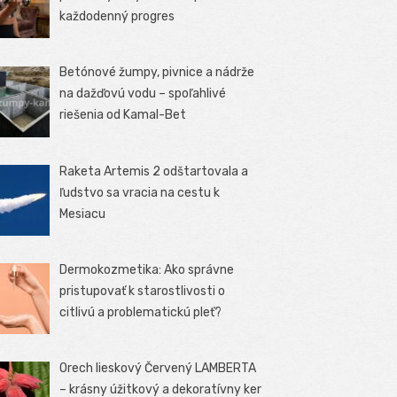
každodenný progres
Betónové žumpy, pivnice a nádrže
na dažďovú vodu – spoľahlivé
riešenia od Kamal-Bet
Raketa Artemis 2 odštartovala a
ľudstvo sa vracia na cestu k
Mesiacu
Dermokozmetika: Ako správne
pristupovať k starostlivosti o
citlivú a problematickú pleť?
Orech lieskový Červený LAMBERTA
– krásny úžitkový a dekoratívny ker