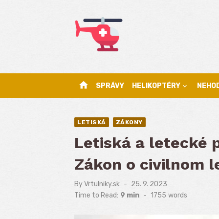
Skip
to
content
home
SPRÁVY
HELIKOPTÉRY
NEHO
LETISKÁ
ZÁKONY
Letiská a letecké
Zákon o civilnom l
By
Vrtulniky.sk
Posted
25. 9. 2023
on
Time to Read:
9 min
-
1755
words