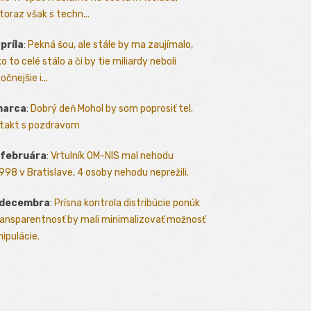
toraz však s techn...
apríla
:
Pekná šou, ale stále by ma zaujímalo,
o to celé stálo a či by tie miliardy neboli
očnejšie i...
marca
:
Dobrý deň Mohol by som poprosiť tel.
takt s pozdravom
 februára
:
Vrtulník OM-NIS mal nehodu
.1998 v Bratislave, 4 osoby nehodu neprežili.
 decembra
:
Prísna kontrola distribúcie ponúk
ransparentnosť by mali minimalizovať možnosť
ipulácie.