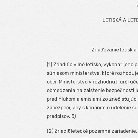
LETISKÁ A LET
Zriaďovanie letísk 
(1) Zriadiť civilné letisko, vykonať jeh
súhlasom ministerstva, ktoré rozhoduj
obcí. Ministerstvo v rozhodnutí určí úče
obmedzenia na zaistenie bezpečnosti l
pred hlukom a emisiami zo znečisťujúcic
zabezpečí, aby s konaním o udelenie sú
predpisov. 5)
(2) Zriadiť letecké pozemné zariadenie