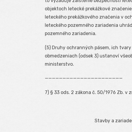
to vyžaduje zaistenie bezpečnosti lete
objektoch letecké prekážkové značenie
leteckého prekážkového značenia v oc
leteckého pozemného zariadenia uhrádz
pozemného zariadenia.
(5) Druhy ochranných pásem, ich tvary 
obmedzeniach (odsek 3) ustanoví všeob
ministerstvo.
——————————————————————
7
) § 33 ods. 2 zákona č. 50/1976 Zb. v 
Stavby a zariad