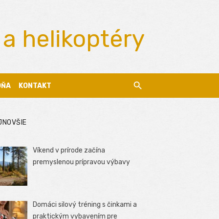
 a helikoptéry
DŇA
KONTAKT
JNOVŠIE
Víkend v prírode začína
premyslenou prípravou výbavy
Domáci silový tréning s činkami a
praktickým vybavením pre