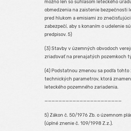
možno len so súhlasom leteckého úradu
obmedzenia na zaistenie bezpečnosti l
pred hlukom a emisiami zo znečisťujúcic
zabezpečí, aby s konaním o udelenie sú
predpisov.
5
)
(3) Stavby v územných obvodoch verejný
zriaďovať na prenajatých pozemkoch týc
(4) Podstatnou zmenou sa podľa tohto
technických parametrov, ktorá znamená
leteckého pozemného zariadenia.
——————————————————————
5
) Zákon č. 50/1976 Zb. o územnom plá
(úplné znenie č. 109/1998 Z.z.).