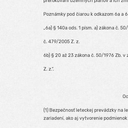
prerokúvaní územných plánov a ich zm
Poznámky pod čiarou k odkazom 6a a 6
„
6a
) § 140a ods. 1 písm. a) zákona č. 5
č. 479/2005 Z. z.
6b
) § 20 až 23 zákona č. 50/1976 Zb. v
Z. z.“.
Oc
(1) Bezpečnosť leteckej prevádzky na l
zariadení, ako aj vytvorenie podmienok