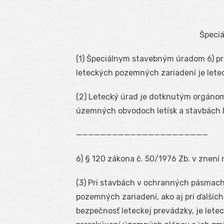
Špeciá
(1) Špeciálnym stavebným úradom
6
) p
leteckých pozemných zariadení je lete
(2) Letecký úrad je dotknutým orgánom
územných obvodoch letísk a stavbách 
——————————————————————
6
) § 120 zákona č. 50/1976 Zb. v znení 
(3) Pri stavbách v ochranných pásmach
pozemných zariadení, ako aj pri ďalšíc
bezpečnosť leteckej prevádzky, je let