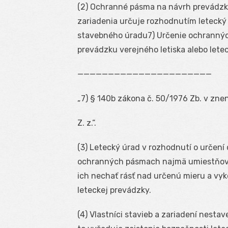
(2) Ochranné pásma na návrh prevádzk
zariadenia určuje rozhodnutím letecký
stavebného úradu
7
) Určenie ochranný
prevádzku verejného letiska alebo lete
——————————————————————
„
7
) § 140b zákona č. 50/1976 Zb. v zne
Z. z.“.
(3) Letecký úrad v rozhodnutí o určen
ochranných pásmach najmä umiestňovať
ich nechať rásť nad určenú mieru a vyk
leteckej prevádzky.
(4) Vlastníci stavieb a zariadení nest