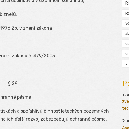
ien a doplnkov a v územnom konaní.
6b
)“.
R
R
b znejú:
S
0/1976 Zb. v znení zákona
s
ud
ul
 znení zákona č. 479/2005
vr
P
§ 29
7. 
hranné pásma
zve
tec
etiskách a spoľahlivú činnosť leteckých pozemných
 na ich ďalší rozvoj zabezpečujú ochranné pásma.
2. 
Apo