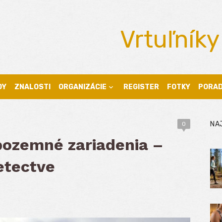
Vrtuľníky
DY
ZNALOSTI
ORGANIZÁCIE
REGISTER
FOTKY
PORA
NA
0
 pozemné zariadenia –
etectve