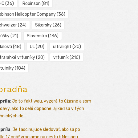
HC
(36)
Robinson
(81)
obinson Helicopter Company
(36)
chweizer
(24)
Sikorsky
(26)
kúšky
(21)
Slovensko
(136)
alosti
(48)
UL
(20)
ultralight
(20)
traľahké vrtuľníky
(20)
vrtuľník
(216)
tuľníky
(184)
oradňa
apríla
:
Je to fakt wau, vyzerá to úžasne a som
davý, ako to celé dopadne, aj keď sa v tých
hnických de...
apríla
:
Je fascinujúce sledovať, ako sa po
llo 17 opäť vraciame na cestu k Mesiacu,