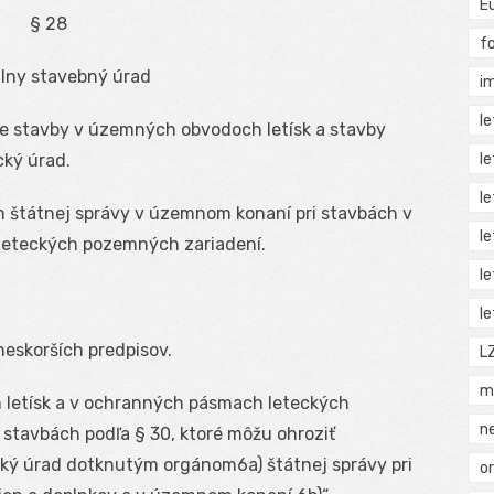
E
§ 28
f
lny stavebný úrad
i
l
re stavby v územných obvodoch letísk a stavby
l
cký úrad.
l
 štátnej správy v územnom konaní pri stavbách v
l
leteckých pozemných zariadení.
l
l
neskorších predpisov.
L
m
 letísk a v ochranných pásmach leteckých
n
h stavbách podľa § 30, ktoré môžu ohroziť
ecký úrad dotknutým orgánom6a) štátnej správy pri
o