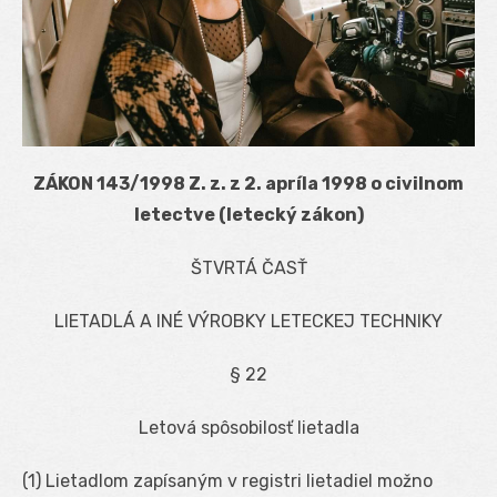
ZÁKON 143/1998 Z. z. z 2. apríla 1998 o civilnom
letectve (letecký zákon)
ŠTVRTÁ ČASŤ
LIETADLÁ A INÉ VÝROBKY LETECKEJ TECHNIKY
§ 22
Letová spôsobilosť lietadla
(1) Lietadlom zapísaným v registri lietadiel možno