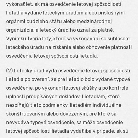
vykonať let, ak má osvedčenie letovej spôsobilosti
lietadla vydané leteckým úradom alebo príslušnými
orgánmi cudzieho štátu alebo medzinárodnej
organizácie, a letecký úrad ho uznal za platné.
Výnimku tvoria lety, ktoré sa vykonávajú so súhlasom
leteckého úradu na získanie alebo obnovenie platnosti
osvedčenia letovej spôsobilosti lietadla.
(2) Letecký úrad vydá osvedčenie letovej spôsobilosti
lietadla po overení, že pre lietadlo bolo vydané typové
osvedčenie, po vykonaní letovej skúšky a po kontrole
úplnosti predpísaných dokladov. Lietadlám, ktoré
nespĺňajú tieto podmienky, lietadlám individuálne
skonštruovaným alebo dovezeným, pre ktoré sa
nevydáva typové osvedčenie, sa môže osvedčenie
letovej spôsobilosti lietadla vydať iba v prípade, ak sú