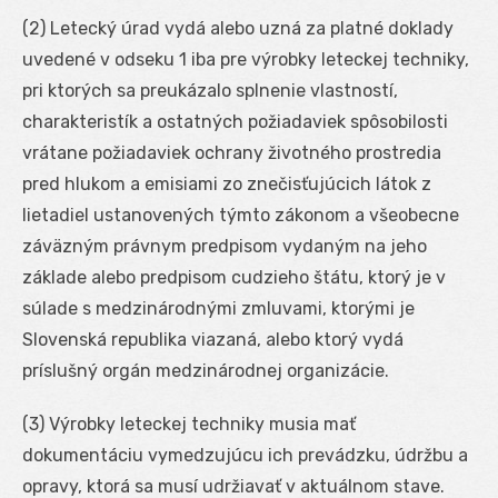
(2) Letecký úrad vydá alebo uzná za platné doklady
uvedené v odseku 1 iba pre výrobky leteckej techniky,
pri ktorých sa preukázalo splnenie vlastností,
charakteristík a ostatných požiadaviek spôsobilosti
vrátane požiadaviek ochrany životného prostredia
pred hlukom a emisiami zo znečisťujúcich látok z
lietadiel ustanovených týmto zákonom a všeobecne
záväzným právnym predpisom vydaným na jeho
základe alebo predpisom cudzieho štátu, ktorý je v
súlade s medzinárodnými zmluvami, ktorými je
Slovenská republika viazaná, alebo ktorý vydá
príslušný orgán medzinárodnej organizácie.
(3) Výrobky leteckej techniky musia mať
dokumentáciu vymedzujúcu ich prevádzku, údržbu a
opravy, ktorá sa musí udržiavať v aktuálnom stave.