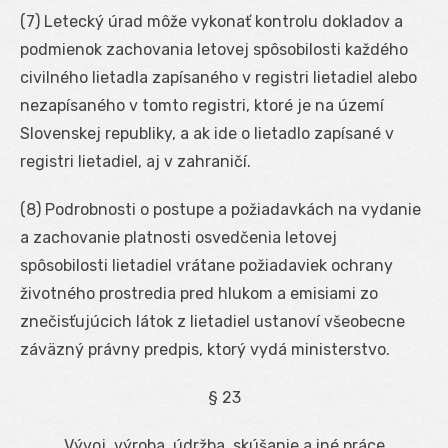
(7) Letecký úrad môže vykonať kontrolu dokladov a
podmienok zachovania letovej spôsobilosti každého
civilného lietadla zapísaného v registri lietadiel alebo
nezapísaného v tomto registri, ktoré je na území
Slovenskej republiky, a ak ide o lietadlo zapísané v
registri lietadiel, aj v zahraničí.
(8) Podrobnosti o postupe a požiadavkách na vydanie
a zachovanie platnosti osvedčenia letovej
spôsobilosti lietadiel vrátane požiadaviek ochrany
životného prostredia pred hlukom a emisiami zo
znečisťujúcich látok z lietadiel ustanoví všeobecne
záväzný právny predpis, ktorý vydá ministerstvo.
§ 23
Vývoj, výroba, údržba, skúšanie a iné práce