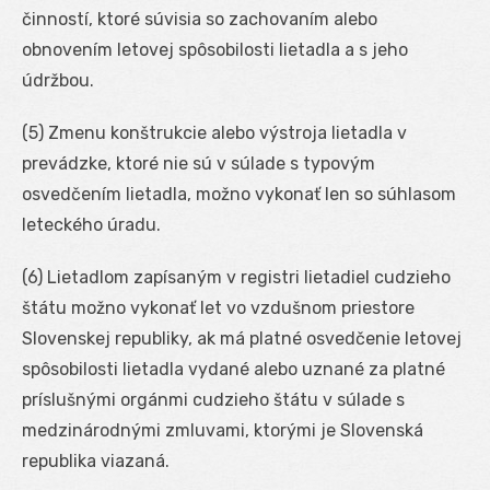
činností, ktoré súvisia so zachovaním alebo
obnovením letovej spôsobilosti lietadla a s jeho
údržbou.
(5) Zmenu konštrukcie alebo výstroja lietadla v
prevádzke, ktoré nie sú v súlade s typovým
osvedčením lietadla, možno vykonať len so súhlasom
leteckého úradu.
(6) Lietadlom zapísaným v registri lietadiel cudzieho
štátu možno vykonať let vo vzdušnom priestore
Slovenskej republiky, ak má platné osvedčenie letovej
spôsobilosti lietadla vydané alebo uznané za platné
príslušnými orgánmi cudzieho štátu v súlade s
medzinárodnými zmluvami, ktorými je Slovenská
republika viazaná.