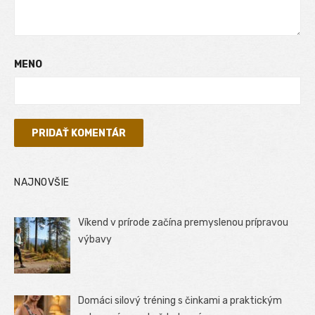
MENO
NAJNOVŠIE
Víkend v prírode začína premyslenou prípravou
výbavy
Domáci silový tréning s činkami a praktickým