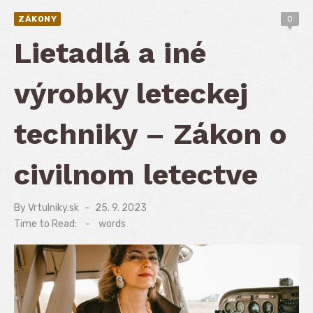
ZÁKONY
0
Lietadlá a iné
výrobky leteckej
techniky – Zákon o
civilnom letectve
By
Vrtulniky.sk
Posted
25. 9. 2023
on
Time to Read:
-
words