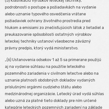
(5) Klasifikáciu výrobkov leteckej techniky,
podrobnosti o postupe a požiadavkách na vydanie
alebo uznanie typového osvedčenia vrátane
požiadaviek ochrany životného prostredia pred
hlukom a emisiami zo znečisťujúcich látok z lietadiel a
preukazovanie spôsobilosti ostatných výrobkov
leteckej techniky ustanoví všeobecne záväzný
právny predpis, ktorý vydá ministerstvo.
„(6) Ustanovenia odsekov 1 až 5 sa primerane použijú
aj na vydanie súhlasu na použitie leteckého
pozemného zariadenia v civilnom letectve alebo na
uznanie platnosti obdobných dokladov vydaných
príslušnými orgánmi cudzieho štátu alebo
medzinárodnej organizácie. Letecký úrad vydá súhlas
alebo uzná za platné tieto doklady pre ním určené
kategórie leteckých pozemných zariadení na základe