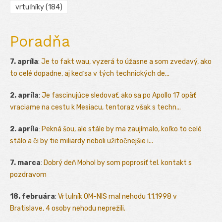
vrtuľníky
(184)
Poradňa
7. apríla
:
Je to fakt wau, vyzerá to úžasne a som zvedavý, ako
to celé dopadne, aj keď sa v tých technických de...
2. apríla
:
Je fascinujúce sledovať, ako sa po Apollo 17 opäť
vraciame na cestu k Mesiacu, tentoraz však s techn...
2. apríla
:
Pekná šou, ale stále by ma zaujímalo, koľko to celé
stálo a či by tie miliardy neboli užitočnejšie i...
7. marca
:
Dobrý deň Mohol by som poprosiť tel. kontakt s
pozdravom
18. februára
:
Vrtulník OM-NIS mal nehodu 1.1.1998 v
Bratislave, 4 osoby nehodu neprežili.