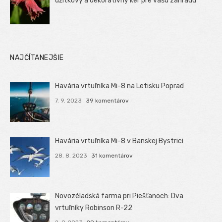
úžitkový a dekoratívny ker pre vašu záhradu
NAJČÍTANEJŠIE
Havária vrtuľníka Mi-8 na Letisku Poprad
7. 9. 2023
39 komentárov
Havária vrtuľníka Mi-8 v Banskej Bystrici
28. 8. 2023
31 komentárov
Novozéladská farma pri Piešťanoch: Dva
vrtuľníky Robinson R-22