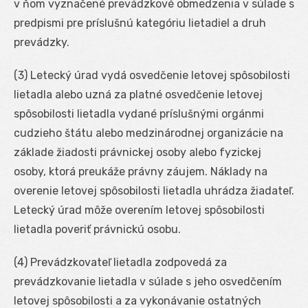
v ňom vyznačené prevádzkové obmedzenia v súlade s
predpismi pre príslušnú kategóriu lietadiel a druh
prevádzky.
(3) Letecký úrad vydá osvedčenie letovej spôsobilosti
lietadla alebo uzná za platné osvedčenie letovej
spôsobilosti lietadla vydané príslušnými orgánmi
cudzieho štátu alebo medzinárodnej organizácie na
základe žiadosti právnickej osoby alebo fyzickej
osoby, ktorá preukáže právny záujem. Náklady na
overenie letovej spôsobilosti lietadla uhrádza žiadateľ.
Letecký úrad môže overením letovej spôsobilosti
lietadla poveriť právnickú osobu.
(4) Prevádzkovateľ lietadla zodpovedá za
prevádzkovanie lietadla v súlade s jeho osvedčením
letovej spôsobilosti a za vykonávanie ostatných