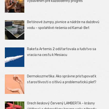
vybavením pre každodenný progres
Betónové žumpy, pivnice a nádrže na dažďovú
vodu – spoľahlivé riešenia od Kamal-Bet
Raketa Artemis 2 odštartovala a ľudstvo sa
vracia na cestu k Mesiacu
Dermokozmetika: Ako správne pristupovať k
starostlivosti o citlivú a problematickú pleť?
Orech lieskový Červený LAMBERTA – krásny