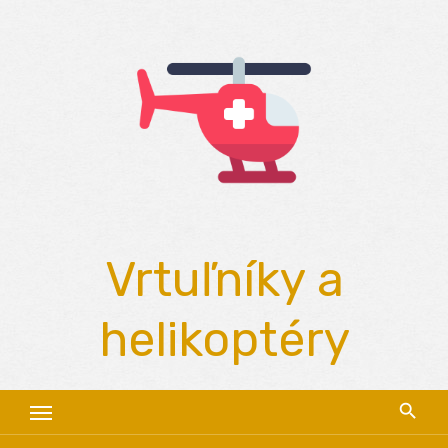
Skip
to
content
Vrtuľníky a
helikoptéry