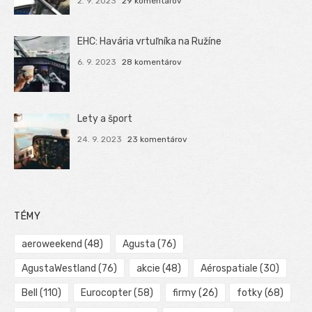
2. 9. 2023
29 komentárov
EHC: Havária vrtuľníka na Ružíne
6. 9. 2023
28 komentárov
Lety a šport
24. 9. 2023
23 komentárov
TÉMY
aeroweekend
(48)
Agusta
(76)
AgustaWestland
(76)
akcie
(48)
Aérospatiale
(30)
Bell
(110)
Eurocopter
(58)
firmy
(26)
fotky
(68)