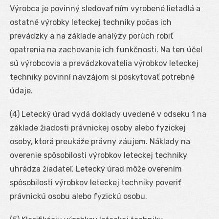
Výrobca je povinný sledovať ním vyrobené lietadlá a
ostatné výrobky leteckej techniky počas ich
prevádzky a na základe analýzy porúch robiť
opatrenia na zachovanie ich funkčnosti. Na ten účel
sú výrobcovia a prevádzkovatelia výrobkov leteckej
techniky povinní navzájom si poskytovať potrebné
údaje.
(4) Letecký úrad vydá doklady uvedené v odseku 1 na
základe žiadosti právnickej osoby alebo fyzickej
osoby, ktorá preukáže právny záujem. Náklady na
overenie spôsobilosti výrobkov leteckej techniky
uhrádza žiadateľ. Letecký úrad môže overením
spôsobilosti výrobkov leteckej techniky poveriť
právnickú osobu alebo fyzickú osobu.