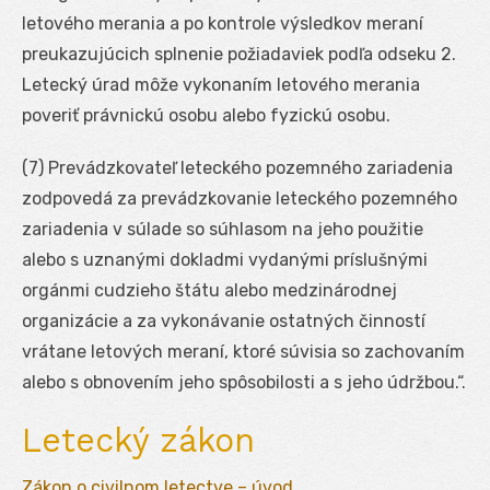
letového merania a po kontrole výsledkov meraní
preukazujúcich splnenie požiadaviek podľa odseku 2.
Letecký úrad môže vykonaním letového merania
poveriť právnickú osobu alebo fyzickú osobu.
(7) Prevádzkovateľ leteckého pozemného zariadenia
zodpovedá za prevádzkovanie leteckého pozemného
zariadenia v súlade so súhlasom na jeho použitie
alebo s uznanými dokladmi vydanými príslušnými
orgánmi cudzieho štátu alebo medzinárodnej
organizácie a za vykonávanie ostatných činností
vrátane letových meraní, ktoré súvisia so zachovaním
alebo s obnovením jeho spôsobilosti a s jeho údržbou.“.
Letecký zákon
Zákon o civilnom letectve – úvod