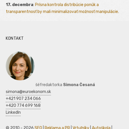
17. decembra
:
Prísna kontrola distribúcie ponúk a
transparentnosť by mali minimalizovať možnosť manipulácie.
KONTAKT
šéfredaktorka
Simona Česaná
simona@euroekonom.sk
+421 907 234 066
+420 774 699 168
LinkedIn
© 2010 - 2026
SEO
|
Reklama a PR
|
Vrtuľníky
|
Autoškola
|