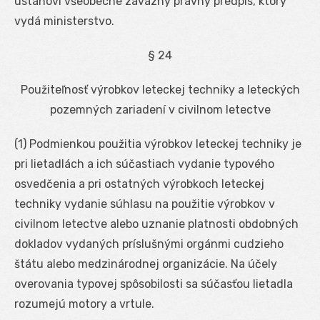
ustanoví všeobecne záväzný právny predpis, ktorý
vydá ministerstvo.
§ 24
Použiteľnosť výrobkov leteckej techniky a leteckých
pozemných zariadení v civilnom letectve
(1) Podmienkou použitia výrobkov leteckej techniky je
pri lietadlách a ich súčastiach vydanie typového
osvedčenia a pri ostatných výrobkoch leteckej
techniky vydanie súhlasu na použitie výrobkov v
civilnom letectve alebo uznanie platnosti obdobných
dokladov vydaných príslušnými orgánmi cudzieho
štátu alebo medzinárodnej organizácie. Na účely
overovania typovej spôsobilosti sa súčasťou lietadla
rozumejú motory a vrtule.