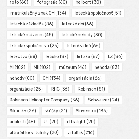
foto
(68)
fotografie
(68)
heliport
(38)
imatrikulačný znak OM
(134)
letecká spoločnosť
(51)
letecká základňa
(86)
letecké dni
(66)
letecké múzeum
(45)
letecké nehody
(80)
letecké spoločnosti
(25)
letecký deň
(66)
letectvo
(88)
letisko
(87)
letiská
(87)
LZ
(86)
MI
(102)
Mil
(102)
múzeum
(46)
nehoda
(83)
nehody
(80)
OM
(134)
organizácia
(26)
organizácie
(25)
RHC
(36)
Robinson
(81)
Robinson Helicopter Company
(36)
Schweizer
(24)
Sikorsky
(26)
skúšky
(21)
Slovensko
(136)
udalosti
(48)
UL
(20)
ultralight
(20)
ultraľahké vrtuľníky
(20)
vrtuľník
(216)