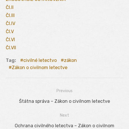
Čl.II
Čl.III
Čl.IV
Čl.V
Čl.VI
Čl.VII
Tag:
civilné letectvo
zákon
Zákon o civilnom letectve
Previous
Navigácia
Previous
Štátna správa – Zákon o civilnom letectve
v
post:
Next
článku
Next
Ochrana civilného letectva – Zákon o civilnom