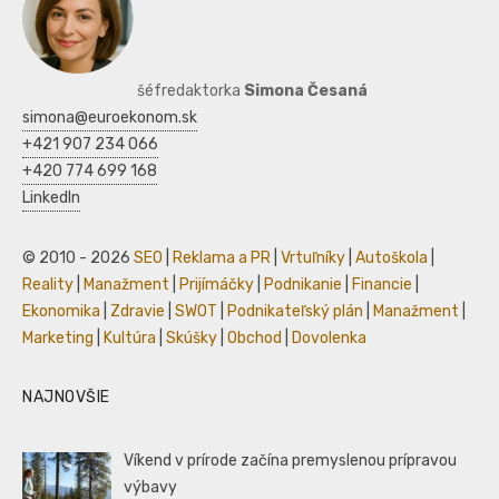
šéfredaktorka
Simona Česaná
simona@euroekonom.sk
+421 907 234 066
+420 774 699 168
LinkedIn
© 2010 - 2026
SEO
|
Reklama a PR
|
Vrtuľníky
|
Autoškola
|
Reality
|
Manažment
|
Prijímáčky
|
Podnikanie
|
Financie
|
Ekonomika
|
Zdravie
|
SWOT
|
Podnikateľský plán
|
Manažment
|
Marketing
|
Kultúra
|
Skúšky
|
Obchod
|
Dovolenka
NAJNOVŠIE
Víkend v prírode začína premyslenou prípravou
výbavy