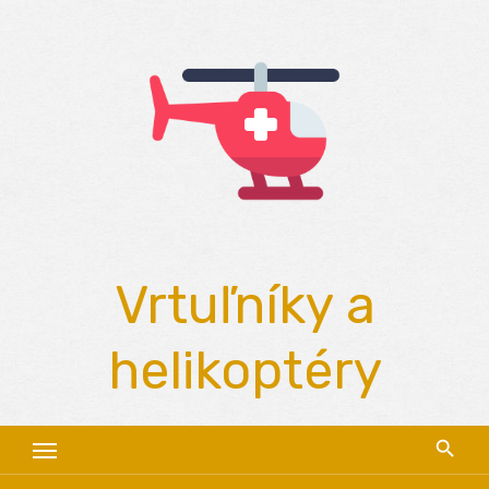
Skip
to
content
Vrtuľníky a
helikoptéry