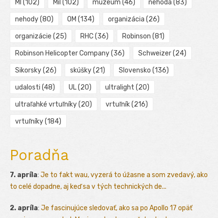
MI
(102)
Mil
(102)
múzeum
(46)
nehoda
(83)
nehody
(80)
OM
(134)
organizácia
(26)
organizácie
(25)
RHC
(36)
Robinson
(81)
Robinson Helicopter Company
(36)
Schweizer
(24)
Sikorsky
(26)
skúšky
(21)
Slovensko
(136)
udalosti
(48)
UL
(20)
ultralight
(20)
ultraľahké vrtuľníky
(20)
vrtuľník
(216)
vrtuľníky
(184)
Poradňa
7. apríla
:
Je to fakt wau, vyzerá to úžasne a som zvedavý, ako
to celé dopadne, aj keď sa v tých technických de...
2. apríla
:
Je fascinujúce sledovať, ako sa po Apollo 17 opäť