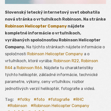
Slovenský letecký internetový svet obohatila
nová stránka o vrtuľníkoch Robinson. Na stránke
Robinson Helicopter Company
nájdete
kompletné informácie o vrtuľníkoch,
vyrábaných spoločnosťou Robinson Helicopter
Company.
Na týchto stránkach nájdete informácie o
spoločnosti
Robinson Helicopter Company
a o
vrtuľníkoch, ktoré vyrába:
Robinson R22
,
Robinson
R44
a
Robinson R66
. Nájdete tu charakteristiky
týchto helikoptér, základné informácie, technické
parametre, výkony, ceny vrtuľníkov, rozbor
jednotlivých verzií helikoptér, fotografie a videá.
Tag:
fotky
foto
fotografie
RHC
Robinson
Robinson Helicopter Company