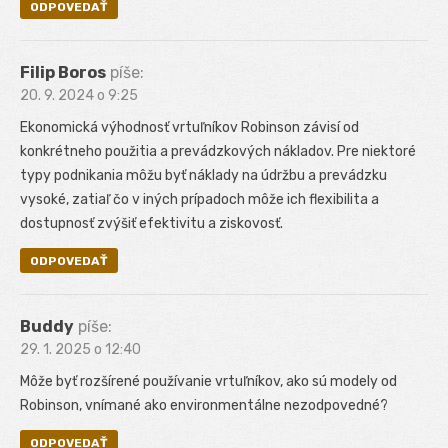
ODPOVEDAŤ
Filip Boros
píše:
20. 9. 2024 o 9:25
Ekonomická výhodnosť vrtuľníkov Robinson závisí od
konkrétneho použitia a prevádzkových nákladov. Pre niektoré
typy podnikania môžu byť náklady na údržbu a prevádzku
vysoké, zatiaľ čo v iných prípadoch môže ich flexibilita a
dostupnosť zvýšiť efektivitu a ziskovosť.
ODPOVEDAŤ
Buddy
píše:
29. 1. 2025 o 12:40
Môže byť rozšírené používanie vrtuľníkov, ako sú modely od
Robinson, vnímané ako environmentálne nezodpovedné?
ODPOVEDAŤ