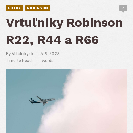
FOTKY
ROBINSON
6
Vrtuľníky Robinson
R22, R44 a R66
By
Vrtulniky.sk
Posted
6. 9. 2023
on
Time to Read:
-
words