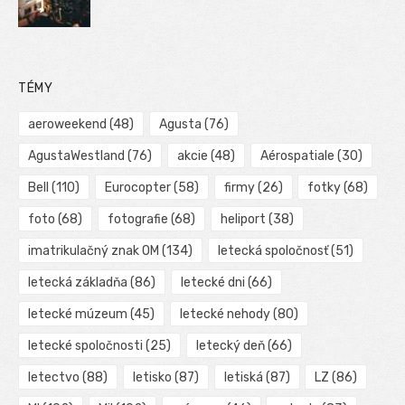
TÉMY
aeroweekend
(48)
Agusta
(76)
AgustaWestland
(76)
akcie
(48)
Aérospatiale
(30)
Bell
(110)
Eurocopter
(58)
firmy
(26)
fotky
(68)
foto
(68)
fotografie
(68)
heliport
(38)
imatrikulačný znak OM
(134)
letecká spoločnosť
(51)
letecká základňa
(86)
letecké dni
(66)
letecké múzeum
(45)
letecké nehody
(80)
letecké spoločnosti
(25)
letecký deň
(66)
letectvo
(88)
letisko
(87)
letiská
(87)
LZ
(86)