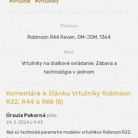
vrtuľník
vrtuľníky
Previous
Navigácia
Previous
Robinson R44 Raven, OM-JOM, 1364
v
post:
Next
článku
Next
Vrtuľníky na diaľkové ovládanie: Zábava a
post:
technológia v jednom
Komentáre k článku Vrtuľníky Robinson
R22, R44 a R66 (6)
Úrsula Pokorná
píše:
24. 5. 2024 o 9:43
Aké sú technické parametre modelov vrtuľníkov Robinson R22,