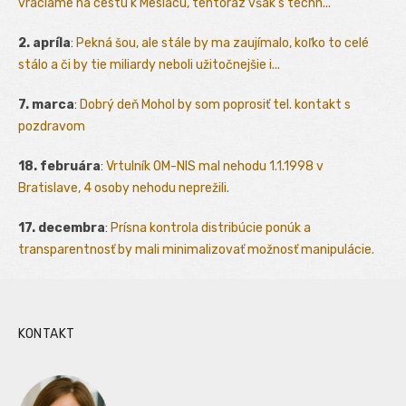
vraciame na cestu k Mesiacu, tentoraz však s techn...
2. apríla
:
Pekná šou, ale stále by ma zaujímalo, koľko to celé
stálo a či by tie miliardy neboli užitočnejšie i...
7. marca
:
Dobrý deň Mohol by som poprosiť tel. kontakt s
pozdravom
18. februára
:
Vrtulník OM-NIS mal nehodu 1.1.1998 v
Bratislave, 4 osoby nehodu neprežili.
17. decembra
:
Prísna kontrola distribúcie ponúk a
transparentnosť by mali minimalizovať možnosť manipulácie.
KONTAKT