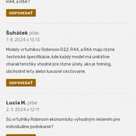
R44, a R66?
ODPOVEDAŤ
Šuháček
píše:
7. 8. 2024 o 13:13
Modely vrtuľníkov Robinson R22, R44, a R66 majú rôzne
technické špecifikácie, kde každý model má unikátne
charakteristiky vhodné pre rôzne účely, ako je tréning,
obchodné lety alebo luxusné cestovanie.
ODPOVEDAŤ
Lucia M.
píše:
2. 9. 2024 o 12:11
Sú vrtuľníky Robinson ekonomicky výhodným riešením pre
individuálne podnikanie?