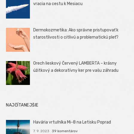
vracia na cestu k Mesiacu
Dermokozmetika: Ako správne pristupovať k
starostlivosti o citlivú a problematickú pleť?
Orech lieskový Červený LAMBERTA – krásny
úžitkový a dekoratívny ker pre vašu záhradu
NAJČÍTANEJŠIE
Havária vrtuľníka Mi-8 na Letisku Poprad
7. 9. 2023
39 komentárov