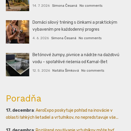
14. 7. 2026
Simona Česaná
No comments
Domáci silový tréning s činkami a praktickým
vybavením pre každodenný progres
4. 6. 2026
Simona Česaná
No comments
Betónové žumpy, pivnice a nádrže na dažďovú
vodu – spoľahlivé riešenia od Kamal-Bet
12. 5. 2026
Natália Šimková
No comments
Poradňa
17. decembra
:
AeroExpo poskytuje pohľad na inovácie v
oblasti ľahkých lietadiel a vrtuľníkov, no nepredstavuje vše...
17. decembra
:
Rozšírené používanie vrtuľníkov môže byť