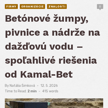
FIRMY
ORGANIZÁCIE
ZNALOSTI
0
Betónové žumpy,
pivnice a nádrže na
dažďovú vodu –
spoľahlivé riešenia
od Kamal-Bet
By
Natália Šimková
Posted
12. 5. 2026
on
Time to Read:
2 min
-
415
words