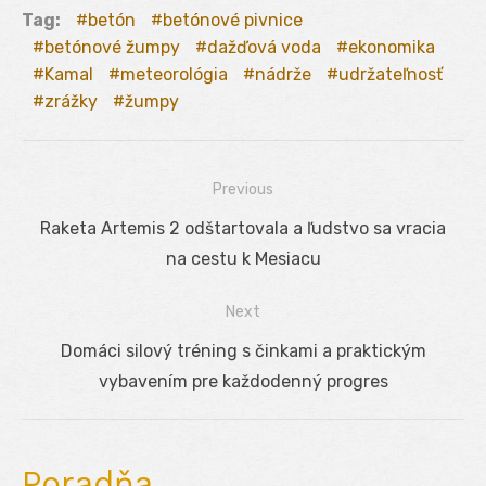
Tag:
betón
betónové pivnice
betónové žumpy
dažďová voda
ekonomika
Kamal
meteorológia
nádrže
udržateľnosť
zrážky
žumpy
Previous
Navigácia
Previous
Raketa Artemis 2 odštartovala a ľudstvo sa vracia
v
post:
na cestu k Mesiacu
článku
Next
Next
Domáci silový tréning s činkami a praktickým
post:
vybavením pre každodenný progres
Poradňa