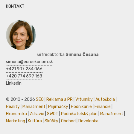
KONTAKT
šéfredaktorka
Simona Česaná
simona@euroekonom.sk
+421 907 234 066
+420 774 699 168
LinkedIn
© 2010 - 2026
SEO
|
Reklama a PR
|
Vrtuľníky
|
Autoškola
|
Reality
|
Manažment
|
Prijímáčky
|
Podnikanie
|
Financie
|
Ekonomika
|
Zdravie
|
SWOT
|
Podnikateľský plán
|
Manažment
|
Marketing
|
Kultúra
|
Skúšky
|
Obchod
|
Dovolenka