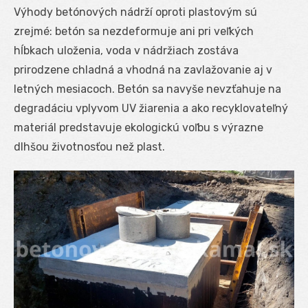
Výhody betónových nádrží oproti plastovým sú
zrejmé: betón sa nezdeformuje ani pri veľkých
hĺbkach uloženia, voda v nádržiach zostáva
prirodzene chladná a vhodná na zavlažovanie aj v
letných mesiacoch. Betón sa navyše nevzťahuje na
degradáciu vplyvom UV žiarenia a ako recyklovateľný
materiál predstavuje ekologickú voľbu s výrazne
dlhšou životnosťou než plast.