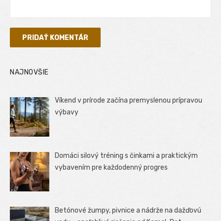
NAJNOVŠIE
Víkend v prírode začína premyslenou prípravou
výbavy
Domáci silový tréning s činkami a praktickým
vybavením pre každodenný progres
Betónové žumpy, pivnice a nádrže na dažďovú