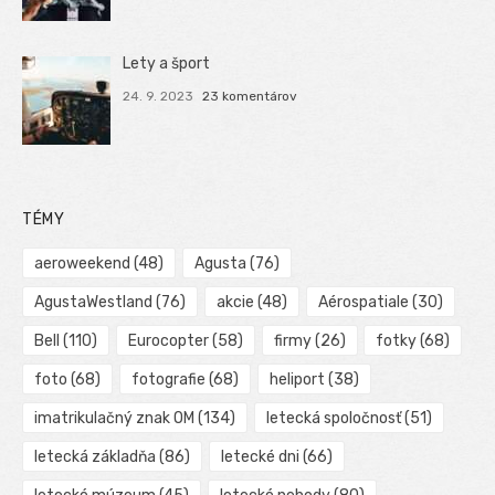
Lety a šport
24. 9. 2023
23 komentárov
TÉMY
aeroweekend
(48)
Agusta
(76)
AgustaWestland
(76)
akcie
(48)
Aérospatiale
(30)
Bell
(110)
Eurocopter
(58)
firmy
(26)
fotky
(68)
foto
(68)
fotografie
(68)
heliport
(38)
imatrikulačný znak OM
(134)
letecká spoločnosť
(51)
letecká základňa
(86)
letecké dni
(66)