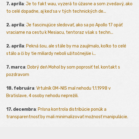
7. apríla
:
Je to fakt wau, vyzerá to úžasne a som zvedavý, ako
to celé dopadne, aj keď sa v tých technických de...
2. apríla
:
Je fascinujúce sledovať, ako sa po Apollo 17 opäť
vraciame na cestu k Mesiacu, tentoraz však s techn...
2. apríla
:
Pekná šou, ale stále by ma zaujímalo, koľko to celé
stálo a či by tie miliardy neboli užitočnejšie i...
7. marca
:
Dobrý deň Mohol by som poprosiť tel. kontakt s
pozdravom
18. februára
:
Vrtulník OM-NIS mal nehodu 1.1.1998 v
Bratislave, 4 osoby nehodu neprežili.
17. decembra
:
Prísna kontrola distribúcie ponúk a
transparentnosť by mali minimalizovať možnosť manipulácie.