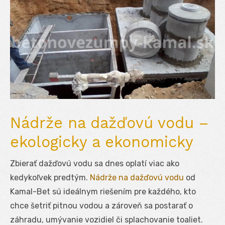
Nádrže na dažďovú vodu –
ekologicky a ekonomicky
Zbierať dažďovú vodu sa dnes oplatí viac ako
kedykoľvek predtým.
Nádrže na dažďovú vodu
od
Kamal-Bet sú ideálnym riešením pre každého, kto
chce šetriť pitnou vodou a zároveň sa postarať o
záhradu, umývanie vozidiel či splachovanie toaliet.