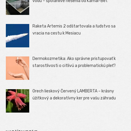
vodu – spoľahlivé riešenia od Kamal-Bet
Raketa Artemis 2 odštartovala a ľudstvo sa
vracia na cestu k Mesiacu
Dermokozmetika: Ako správne pristupovať k
starostlivosti o citlivú a problematickú pleť?
Orech lieskový Červený LAMBERTA – krásny
úžitkový a dekoratívny ker pre vašu záhradu