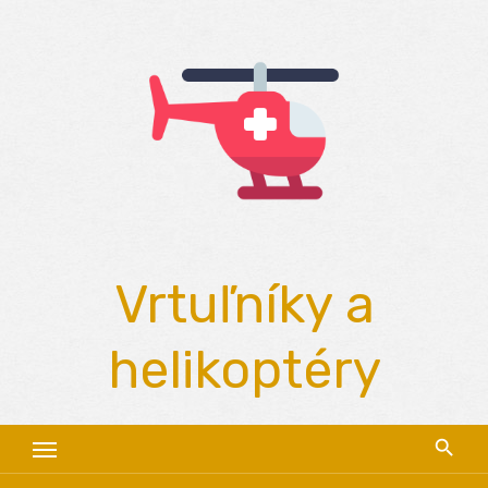
Skip
to
content
Vrtuľníky a
helikoptéry