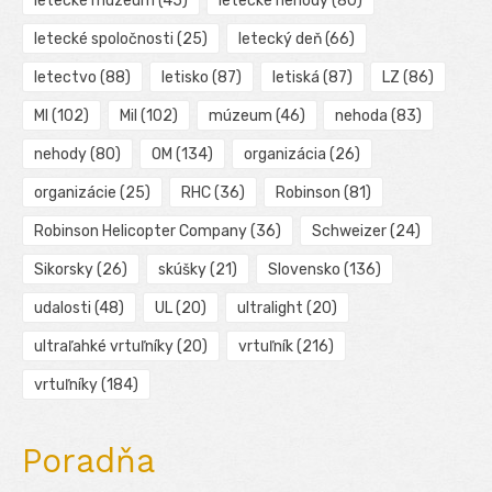
letecké múzeum
(45)
letecké nehody
(80)
letecké spoločnosti
(25)
letecký deň
(66)
letectvo
(88)
letisko
(87)
letiská
(87)
LZ
(86)
MI
(102)
Mil
(102)
múzeum
(46)
nehoda
(83)
nehody
(80)
OM
(134)
organizácia
(26)
organizácie
(25)
RHC
(36)
Robinson
(81)
Robinson Helicopter Company
(36)
Schweizer
(24)
Sikorsky
(26)
skúšky
(21)
Slovensko
(136)
udalosti
(48)
UL
(20)
ultralight
(20)
ultraľahké vrtuľníky
(20)
vrtuľník
(216)
vrtuľníky
(184)
Poradňa