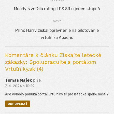
Navigácia
Previous
Moody´s znížila rating LPS SR o jeden stupeň
v
post:
Next
článku
Next
Princ Harry získal oprávnenie na pilotovanie
post:
vrtuľníka Apache
Komentáre k článku Získajte letecké
zákazky: Spolupracujte s portálom
Vrtuľníky.sk (4)
Tomas Majek
píše:
3. 6. 2024 o 10:29
Aké výhody ponúka portál Vrtuľníky.sk pre letecké spoločnosti?
ODPOVEDAŤ