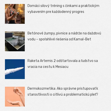
Domáci silový tréning s činkami a praktickým
vybavením pre každodenný progres
Betónové žumpy, pivnice a nádrže na dažďovú
vodu – spoľahlivé riešenia od Kamal-Bet
Raketa Artemis 2 odštartovala a ľudstvo sa
vracia na cestu k Mesiacu
Dermokozmetika: Ako správne pristupovať k
starostlivosti o citlivú a problematickú pleť?