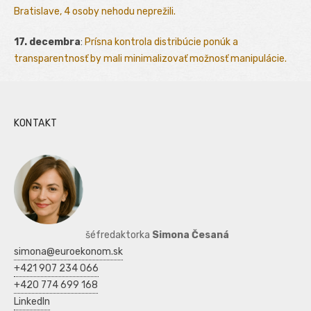
Bratislave, 4 osoby nehodu neprežili.
17. decembra
:
Prísna kontrola distribúcie ponúk a
transparentnosť by mali minimalizovať možnosť manipulácie.
KONTAKT
šéfredaktorka
Simona Česaná
simona@euroekonom.sk
+421 907 234 066
+420 774 699 168
LinkedIn