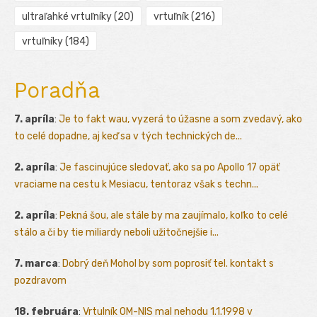
ultraľahké vrtuľníky
(20)
vrtuľník
(216)
vrtuľníky
(184)
Poradňa
7. apríla
:
Je to fakt wau, vyzerá to úžasne a som zvedavý, ako
to celé dopadne, aj keď sa v tých technických de...
2. apríla
:
Je fascinujúce sledovať, ako sa po Apollo 17 opäť
vraciame na cestu k Mesiacu, tentoraz však s techn...
2. apríla
:
Pekná šou, ale stále by ma zaujímalo, koľko to celé
stálo a či by tie miliardy neboli užitočnejšie i...
7. marca
:
Dobrý deň Mohol by som poprosiť tel. kontakt s
pozdravom
18. februára
:
Vrtulník OM-NIS mal nehodu 1.1.1998 v