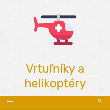
Skip
to
content
Vrtuľníky a
helikoptéry