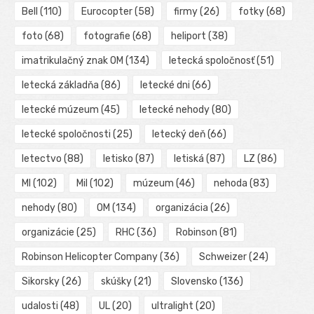
Bell
(110)
Eurocopter
(58)
firmy
(26)
fotky
(68)
foto
(68)
fotografie
(68)
heliport
(38)
imatrikulačný znak OM
(134)
letecká spoločnosť
(51)
letecká základňa
(86)
letecké dni
(66)
letecké múzeum
(45)
letecké nehody
(80)
letecké spoločnosti
(25)
letecký deň
(66)
letectvo
(88)
letisko
(87)
letiská
(87)
LZ
(86)
MI
(102)
Mil
(102)
múzeum
(46)
nehoda
(83)
nehody
(80)
OM
(134)
organizácia
(26)
organizácie
(25)
RHC
(36)
Robinson
(81)
Robinson Helicopter Company
(36)
Schweizer
(24)
Sikorsky
(26)
skúšky
(21)
Slovensko
(136)
udalosti
(48)
UL
(20)
ultralight
(20)