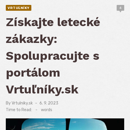
VRTUĽNÍKY
4
Získajte letecké
zákazky:
Spolupracujte s
portálom
Vrtuľníky.sk
By
Vrtulniky.sk
Posted
6. 9. 2023
on
Time to Read:
-
words