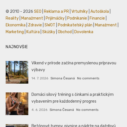
© 2010 - 2026
SEO
|
Reklama a PR
|
Vrtuľníky
|
Autoškola
|
Reality
|
Manažment
|
Prijímáčky
|
Podnikanie
|
Financie
|
Ekonomika
|
Zdravie
|
SWOT
|
Podnikateľský plán
|
Manažment
|
Marketing
|
Kultúra
|
Skúšky
|
Obchod
|
Dovolenka
NAJNOVŠIE
Víkend v prírode začína premyslenou prípravou
výbavy
14. 7. 2026
Simona Česaná
No comments
Domáci silový tréning s činkami a praktickým
vybavením pre každodenný progres
4. 6. 2026
Simona Česaná
No comments
Betónové žumpy, pivnice a nádrže na dažďovú