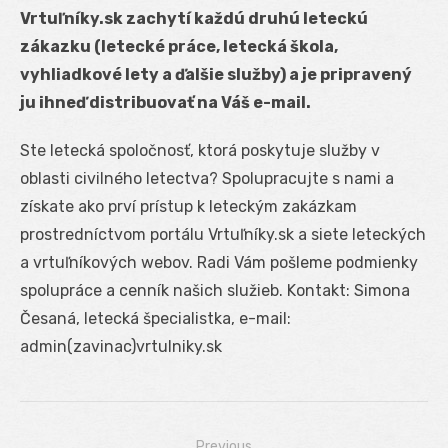
Vrtuľníky.sk zachytí každú druhú leteckú
zákazku (letecké práce, letecká škola,
vyhliadkové lety a ďalšie služby) a je pripravený
ju ihneď distribuovať na Váš e-mail.
Ste letecká spoločnosť, ktorá poskytuje služby v
oblasti civilného letectva? Spolupracujte s nami a
získate ako prví prístup k leteckým zakázkam
prostredníctvom portálu Vrtuľníky.sk a siete leteckých
a vrtuľníkových webov. Radi Vám pošleme podmienky
spolupráce a cenník našich služieb. Kontakt: Simona
Česaná, letecká špecialistka, e-mail:
admin(zavinac)vrtulniky.sk
Previous