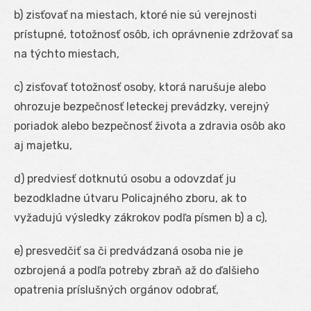
b) zisťovať na miestach, ktoré nie sú verejnosti
prístupné, totožnosť osôb, ich oprávnenie zdržovať sa
na týchto miestach,
c) zisťovať totožnosť osoby, ktorá narušuje alebo
ohrozuje bezpečnosť leteckej prevádzky, verejný
poriadok alebo bezpečnosť života a zdravia osôb ako
aj majetku,
d) predviesť dotknutú osobu a odovzdať ju
bezodkladne útvaru Policajného zboru, ak to
vyžadujú výsledky zákrokov podľa písmen b) a c),
e) presvedčiť sa či predvádzaná osoba nie je
ozbrojená a podľa potreby zbraň až do ďalšieho
opatrenia príslušných orgánov odobrať,