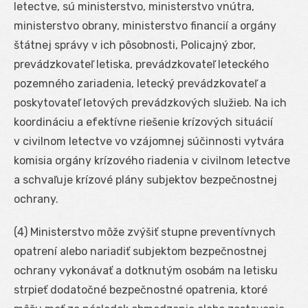
letectve, sú ministerstvo, ministerstvo vnútra,
ministerstvo obrany, ministerstvo financií a orgány
štátnej správy v ich pôsobnosti, Policajný zbor,
prevádzkovateľ letiska, prevádzkovateľ leteckého
pozemného zariadenia, letecký prevádzkovateľ a
poskytovateľ letových prevádzkových služieb. Na ich
koordináciu a efektívne riešenie krízových situácií
v civilnom letectve vo vzájomnej súčinnosti vytvára
komisia orgány krízového riadenia v civilnom letectve
a schvaľuje krízové plány subjektov bezpečnostnej
ochrany.
(4) Ministerstvo môže zvýšiť stupne preventívnych
opatrení alebo nariadiť subjektom bezpečnostnej
ochrany vykonávať a dotknutým osobám na letisku
strpieť dodatočné bezpečnostné opatrenia, ktoré