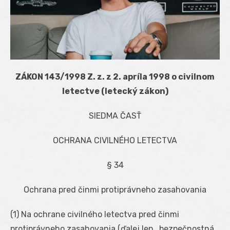
ZÁKON 143/1998 Z. z. z 2. apríla 1998 o civilnom
letectve (letecký zákon)
SIEDMA ČASŤ
OCHRANA CIVILNÉHO LETECTVA
§ 34
Ochrana pred činmi protiprávneho zasahovania
(1) Na ochrane civilného letectva pred činmi
protiprávneho zasahovania (ďalej len „bezpečnostná