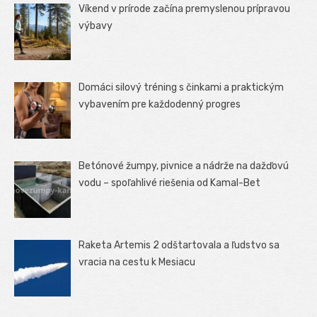
Víkend v prírode začína premyslenou prípravou
výbavy
Domáci silový tréning s činkami a praktickým
vybavením pre každodenný progres
Betónové žumpy, pivnice a nádrže na dažďovú
vodu – spoľahlivé riešenia od Kamal-Bet
Raketa Artemis 2 odštartovala a ľudstvo sa
vracia na cestu k Mesiacu