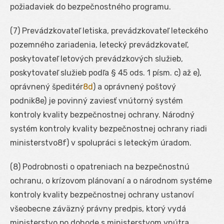
požiadaviek do bezpečnostného programu.
(7) Prevádzkovateľ letiska, prevádzkovateľ leteckého
pozemného zariadenia, letecký prevádzkovateľ,
poskytovateľ letových prevádzkových služieb,
poskytovateľ služieb podľa § 45 ods. 1 písm. c) až e),
oprávnený špeditér
8d
) a oprávnený poštový
podnik
8e
) je povinný zaviesť vnútorný systém
kontroly kvality bezpečnostnej ochrany. Národný
systém kontroly kvality bezpečnostnej ochrany riadi
ministerstvo
8f
) v spolupráci s leteckým úradom.
(8) Podrobnosti o opatreniach na bezpečnostnú
ochranu, o krízovom plánovaní a o národnom systéme
kontroly kvality bezpečnostnej ochrany ustanoví
všeobecne záväzný právny predpis, ktorý vydá
ministerstvo po dohode s ministerstvom vnútra.