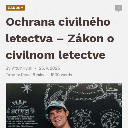
ZÁKONY
0
Ochrana civilného
letectva – Zákon o
civilnom letectve
By
Vrtulniky.sk
Posted
25. 9. 2023
on
Time to Read:
9 min
-
1800
words