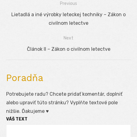
Previous
Navigácia
Previous
Lietadlá a iné výrobky leteckej techniky – Zákon o
v
post:
civilnom letectve
článku
Next
Next
Článok II – Zákon o civilnom letectve
post:
Poradňa
Potrebujete radu? Chcete pridať komentár, doplniť
alebo upraviť túto stránku? Vyplňte textové pole
nižšie. Ďakujeme ♥
VÁŠ TEXT