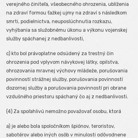
verejného činiteľa, všeobecného ohrozenia, ublíženia
na zdraví formou ťažkej ujmy na zdraví s následkom
smrti, podielnictva, neuposlúchnutia rozkazu,
vyhýbania sa služobnému úkonu a výkonu vojenskej
služby spáchanej z nedbanlivosti,
c) kto bol právoplatne odsúdený za trestný čin
ohrozenia pod vplyvom návykovej látky, opilstva,
ohrozovania mravnej výchovy mládeže, porušovania
povinností strážnej služby, porušovania povinností
dozornej služby a porušovania povinností pri obrane
vzdušného priestoru spáchaný čo aj z nedbanlivosti.
(4) Za spoľahlivú nemožno považovať osobu, ktorá
a) je alebo bola spoločníkom špiónov, teroristov,
sabotérov alebo iných osôb v minulosti odôvodnene