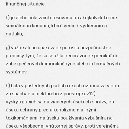
finančnej situácie,
f) je alebo bola zainteresovaná na akejkoľvek forme
sexuálneho konania, ktoré vedie k vydieraniu a
nátlaku,
g) vážne alebo opakovane porušila bezpečnostné
predpisy tým, že sa snažila neoprávnene prenikať do
zabezpečených komunikačných alebo informačných
systémov,
h) bola v posledných piatich rokoch uznaná za vinnú
zo spáchania niektorého z priestupkov
12
)
vyskytujúcich sa na viacerých úsekoch správy, na
úseku ochrany pred alkoholizmom a inými
toxikomániami, na úseku používania výbušnín, na
úseku všeobecnej vnútornej správy, proti verejnému