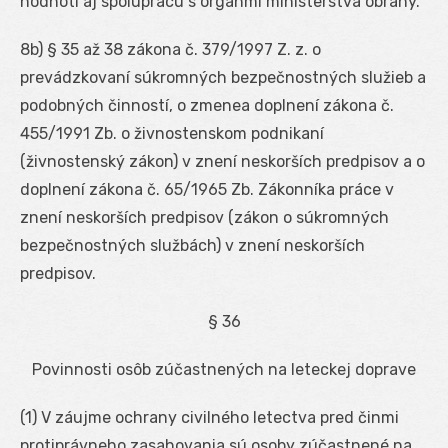
hodnotí aj spoluprácu s orgánmi ministerstva obrany.
8b
) § 35 až 38 zákona č. 379/1997 Z. z. o
prevádzkovaní súkromných bezpečnostných služieb a
podobných činností, o zmenea doplnení zákona č.
455/1991 Zb. o živnostenskom podnikaní
(živnostenský zákon) v znení neskorších predpisov a o
doplnení zákona č. 65/1965 Zb. Zákonníka práce v
znení neskorších predpisov (zákon o súkromných
bezpečnostných službách) v znení neskorších
predpisov.
§ 36
Povinnosti osôb zúčastnených na leteckej doprave
(1) V záujme ochrany civilného letectva pred činmi
protiprávneho zasahovania sú osoby zúčastnené na