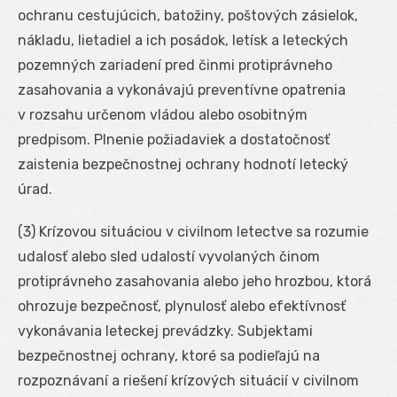
ochranu cestujúcich, batožiny, poštových zásielok,
nákladu, lietadiel a ich posádok, letísk a leteckých
pozemných zariadení pred činmi protiprávneho
zasahovania a vykonávajú preventívne opatrenia
v rozsahu určenom vládou alebo osobitným
predpisom. Plnenie požiadaviek a dostatočnosť
zaistenia bezpečnostnej ochrany hodnotí letecký
úrad.
(3) Krízovou situáciou v civilnom letectve sa rozumie
udalosť alebo sled udalostí vyvolaných činom
protiprávneho zasahovania alebo jeho hrozbou, ktorá
ohrozuje bezpečnosť, plynulosť alebo efektívnosť
vykonávania leteckej prevádzky. Subjektami
bezpečnostnej ochrany, ktoré sa podieľajú na
rozpoznávaní a riešení krízových situácií v civilnom