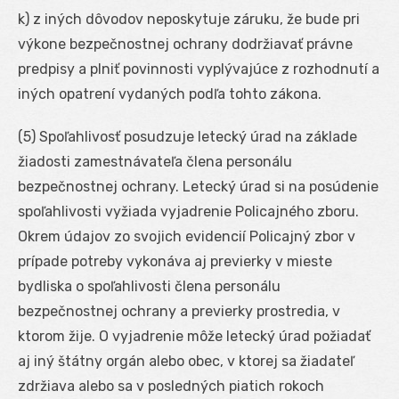
k) z iných dôvodov neposkytuje záruku, že bude pri
výkone bezpečnostnej ochrany dodržiavať právne
predpisy a plniť povinnosti vyplývajúce z rozhodnutí a
iných opatrení vydaných podľa tohto zákona.
(5) Spoľahlivosť posudzuje letecký úrad na základe
žiadosti zamestnávateľa člena personálu
bezpečnostnej ochrany. Letecký úrad si na posúdenie
spoľahlivosti vyžiada vyjadrenie Policajného zboru.
Okrem údajov zo svojich evidencií Policajný zbor v
prípade potreby vykonáva aj previerky v mieste
bydliska o spoľahlivosti člena personálu
bezpečnostnej ochrany a previerky prostredia, v
ktorom žije. O vyjadrenie môže letecký úrad požiadať
aj iný štátny orgán alebo obec, v ktorej sa žiadateľ
zdržiava alebo sa v posledných piatich rokoch