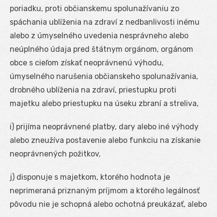
poriadku, proti občianskemu spolunažívaniu zo
spáchania ublíženia na zdraví z nedbanlivosti inému
alebo z úmyselného uvedenia nesprávneho alebo
neúplného údaja pred štátnym orgánom, orgánom
obce s cieľom získať neoprávnenú výhodu,
úmyselného narušenia občianskeho spolunažívania,
drobného ublíženia na zdraví, priestupku proti
majetku alebo priestupku na úseku zbraní a streliva,
i) prijíma neoprávnené platby, dary alebo iné výhody
alebo zneužíva postavenie alebo funkciu na získanie
neoprávnených požitkov,
j) disponuje s majetkom, ktorého hodnota je
neprimeraná priznaným príjmom a ktorého legálnosť
pôvodu nie je schopná alebo ochotná preukázať, alebo