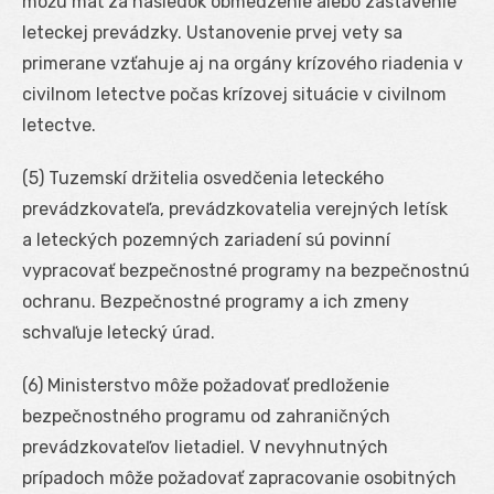
môžu mať za následok obmedzenie alebo zastavenie
leteckej prevádzky. Ustanovenie prvej vety sa
primerane vzťahuje aj na orgány krízového riadenia v
civilnom letectve počas krízovej situácie v civilnom
letectve.
(5) Tuzemskí držitelia osvedčenia leteckého
prevádzkovateľa, prevádzkovatelia verejných letísk
a leteckých pozemných zariadení sú povinní
vypracovať bezpečnostné programy na bezpečnostnú
ochranu. Bezpečnostné programy a ich zmeny
schvaľuje letecký úrad.
(6) Ministerstvo môže požadovať predloženie
bezpečnostného programu od zahraničných
prevádzkovateľov lietadiel. V nevyhnutných
prípadoch môže požadovať zapracovanie osobitných