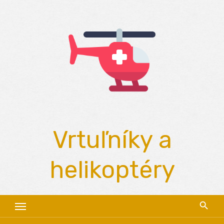
Skip
to
content
Vrtuľníky a
helikoptéry