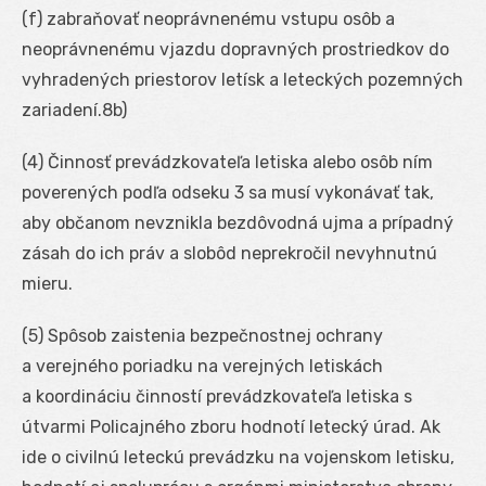
(f) zabraňovať neoprávnenému vstupu osôb a
neoprávnenému vjazdu dopravných prostriedkov do
vyhradených priestorov letísk a leteckých pozemných
zariadení.
8b
)
(4) Činnosť prevádzkovateľa letiska alebo osôb ním
poverených podľa odseku 3 sa musí vykonávať tak,
aby občanom nevznikla bezdôvodná ujma a prípadný
zásah do ich práv a slobôd neprekročil nevyhnutnú
mieru.
(5) Spôsob zaistenia bezpečnostnej ochrany
a verejného poriadku na verejných letiskách
a koordináciu činností prevádzkovateľa letiska s
útvarmi Policajného zboru hodnotí letecký úrad. Ak
ide o civilnú leteckú prevádzku na vojenskom letisku,