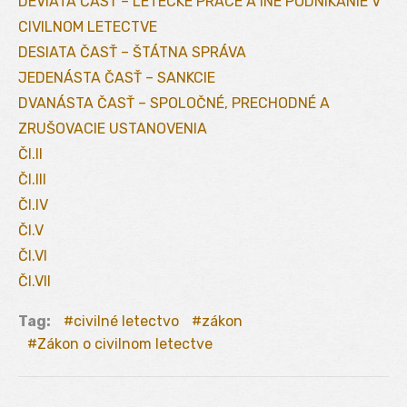
DEVIATA ČASŤ – LETECKÉ PRÁCE A INÉ PODNIKANIE V
CIVILNOM LETECTVE
DESIATA ČASŤ – ŠTÁTNA SPRÁVA
JEDENÁSTA ČASŤ – SANKCIE
DVANÁSTA ČASŤ – SPOLOČNÉ, PRECHODNÉ A
ZRUŠOVACIE USTANOVENIA
Čl.II
Čl.III
Čl.IV
Čl.V
Čl.VI
Čl.VII
Tag:
civilné letectvo
zákon
Zákon o civilnom letectve