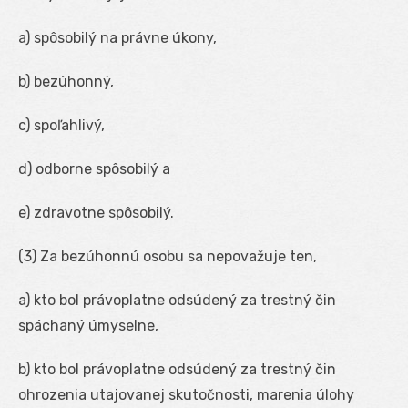
a) spôsobilý na právne úkony,
b) bezúhonný,
c) spoľahlivý,
d) odborne spôsobilý a
e) zdravotne spôsobilý.
(3) Za bezúhonnú osobu sa nepovažuje ten,
a) kto bol právoplatne odsúdený za trestný čin
spáchaný úmyselne,
b) kto bol právoplatne odsúdený za trestný čin
ohrozenia utajovanej skutočnosti, marenia úlohy