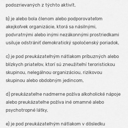
podozrievaných z týchto aktivít,
b) je alebo bola členom alebo podporovateľom
akejkoľvek organizácie, ktorá sa násilnými,
podvratnými alebo inými nezákonnými prostriedkami
usiluje odstrániť demokratický spoločenský poriadok,
c) je pod preukázateľným nátlakom príbuzných alebo
blízkych priateľov, ktorí sú zneužiteľní teroristickou
skupinou, nelegálnou organizáciou, rizikovou
skupinou alebo obdobným jedincom,
d) preukázateľne nadmerne požíva alkoholické nápoje
alebo preukázateľne požíva iné omamné alebo
psychotropné látky,
e) je pod preukázateľným nátlakom v dôsledku