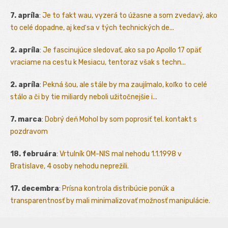
7. apríla
:
Je to fakt wau, vyzerá to úžasne a som zvedavý, ako
to celé dopadne, aj keď sa v tých technických de...
2. apríla
:
Je fascinujúce sledovať, ako sa po Apollo 17 opäť
vraciame na cestu k Mesiacu, tentoraz však s techn...
2. apríla
:
Pekná šou, ale stále by ma zaujímalo, koľko to celé
stálo a či by tie miliardy neboli užitočnejšie i...
7. marca
:
Dobrý deň Mohol by som poprosiť tel. kontakt s
pozdravom
18. februára
:
Vrtulník OM-NIS mal nehodu 1.1.1998 v
Bratislave, 4 osoby nehodu neprežili.
17. decembra
:
Prísna kontrola distribúcie ponúk a
transparentnosť by mali minimalizovať možnosť manipulácie.