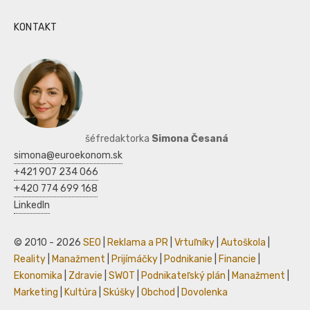
KONTAKT
šéfredaktorka
Simona Česaná
simona@euroekonom.sk
+421 907 234 066
+420 774 699 168
LinkedIn
© 2010 - 2026
SEO
|
Reklama a PR
|
Vrtuľníky
|
Autoškola
|
Reality
|
Manažment
|
Prijímáčky
|
Podnikanie
|
Financie
|
Ekonomika
|
Zdravie
|
SWOT
|
Podnikateľský plán
|
Manažment
|
Marketing
|
Kultúra
|
Skúšky
|
Obchod
|
Dovolenka