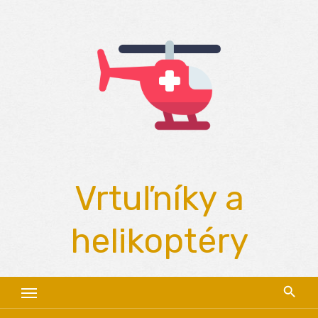
Skip
to
content
Vrtuľníky a
helikoptéry