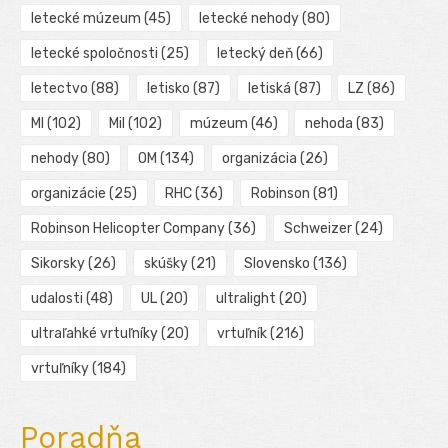
letecké múzeum
(45)
letecké nehody
(80)
letecké spoločnosti
(25)
letecký deň
(66)
letectvo
(88)
letisko
(87)
letiská
(87)
LZ
(86)
MI
(102)
Mil
(102)
múzeum
(46)
nehoda
(83)
nehody
(80)
OM
(134)
organizácia
(26)
organizácie
(25)
RHC
(36)
Robinson
(81)
Robinson Helicopter Company
(36)
Schweizer
(24)
Sikorsky
(26)
skúšky
(21)
Slovensko
(136)
udalosti
(48)
UL
(20)
ultralight
(20)
ultraľahké vrtuľníky
(20)
vrtuľník
(216)
vrtuľníky
(184)
Poradňa