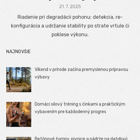
Posted
21. 7. 2025
on
Riadenie pri degradácii pohonu: detekcia, re-
konfigurácia a udržanie stability po strate vrtule či
poklese výkonu.
NAJNOVŠIE
Víkend v prírode začína premyslenou prípravou
výbavy
Domáci silový tréning s činkami a praktickým
vybavením pre každodenný progres
Betónové žumpy, pivnice a nádrže na dažďovú