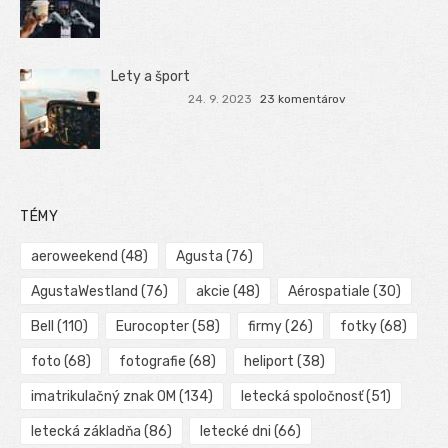
Lety a šport
24. 9. 2023
23 komentárov
TÉMY
aeroweekend
(48)
Agusta
(76)
AgustaWestland
(76)
akcie
(48)
Aérospatiale
(30)
Bell
(110)
Eurocopter
(58)
firmy
(26)
fotky
(68)
foto
(68)
fotografie
(68)
heliport
(38)
imatrikulačný znak OM
(134)
letecká spoločnosť
(51)
letecká základňa
(86)
letecké dni
(66)