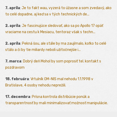
7. apríla
:
Je to fakt wau, vyzerá to úžasne a som zvedavý, ako
to celé dopadne, aj keď sa v tých technických de...
2. apríla
:
Je fascinujúce sledovať, ako sa po Apollo 17 opäť
vraciame na cestu k Mesiacu, tentoraz však s techn...
2. apríla
:
Pekná šou, ale stále by ma zaujímalo, koľko to celé
stálo a či by tie miliardy neboli užitočnejšie i...
7. marca
:
Dobrý deň Mohol by som poprosiť tel. kontakt s
pozdravom
18. februára
:
Vrtulník OM-NIS mal nehodu 1.1.1998 v
Bratislave, 4 osoby nehodu neprežili.
17. decembra
:
Prísna kontrola distribúcie ponúk a
transparentnosť by mali minimalizovať možnosť manipulácie.