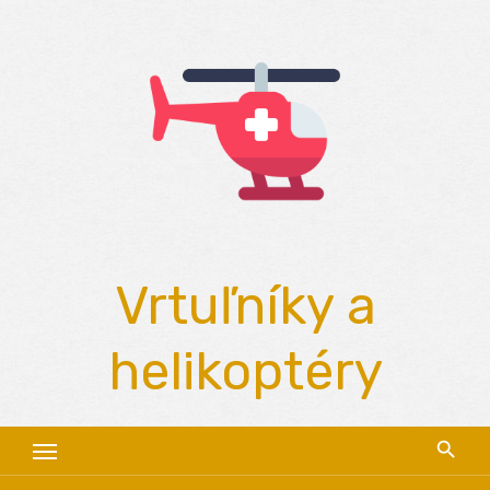
Skip
to
content
Vrtuľníky a
helikoptéry