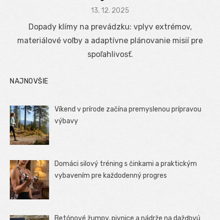
Posted
13. 12. 2025
on
Dopady klímy na prevádzku: vplyv extrémov,
materiálové voľby a adaptívne plánovanie misií pre
spoľahlivosť.
NAJNOVŠIE
Víkend v prírode začína premyslenou prípravou
výbavy
Domáci silový tréning s činkami a praktickým
vybavením pre každodenný progres
Betónové žumpy, pivnice a nádrže na dažďovú