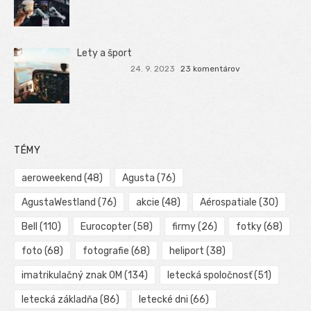
Lety a šport
24. 9. 2023
23 komentárov
TÉMY
aeroweekend
(48)
Agusta
(76)
AgustaWestland
(76)
akcie
(48)
Aérospatiale
(30)
Bell
(110)
Eurocopter
(58)
firmy
(26)
fotky
(68)
foto
(68)
fotografie
(68)
heliport
(38)
imatrikulačný znak OM
(134)
letecká spoločnosť
(51)
letecká základňa
(86)
letecké dni
(66)