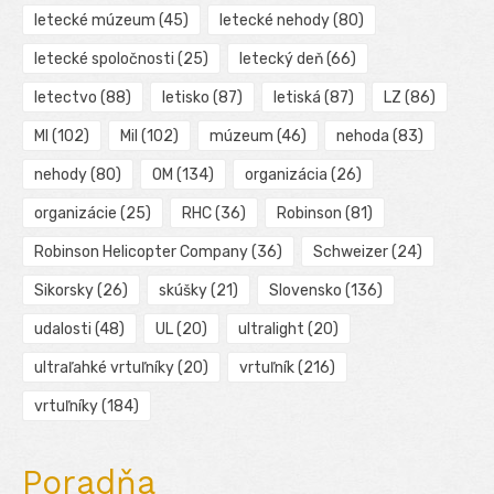
letecké múzeum
(45)
letecké nehody
(80)
letecké spoločnosti
(25)
letecký deň
(66)
letectvo
(88)
letisko
(87)
letiská
(87)
LZ
(86)
MI
(102)
Mil
(102)
múzeum
(46)
nehoda
(83)
nehody
(80)
OM
(134)
organizácia
(26)
organizácie
(25)
RHC
(36)
Robinson
(81)
Robinson Helicopter Company
(36)
Schweizer
(24)
Sikorsky
(26)
skúšky
(21)
Slovensko
(136)
udalosti
(48)
UL
(20)
ultralight
(20)
ultraľahké vrtuľníky
(20)
vrtuľník
(216)
vrtuľníky
(184)
Poradňa