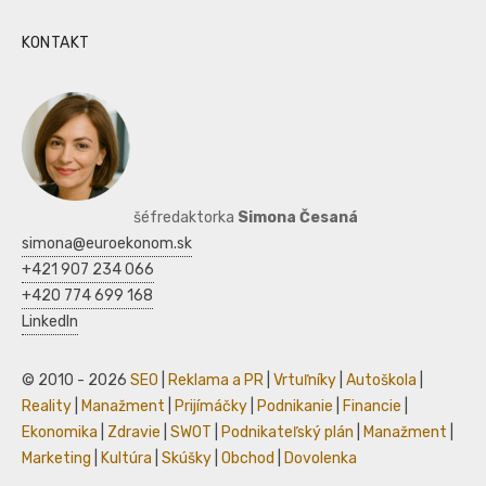
KONTAKT
šéfredaktorka
Simona Česaná
simona@euroekonom.sk
+421 907 234 066
+420 774 699 168
LinkedIn
© 2010 - 2026
SEO
|
Reklama a PR
|
Vrtuľníky
|
Autoškola
|
Reality
|
Manažment
|
Prijímáčky
|
Podnikanie
|
Financie
|
Ekonomika
|
Zdravie
|
SWOT
|
Podnikateľský plán
|
Manažment
|
Marketing
|
Kultúra
|
Skúšky
|
Obchod
|
Dovolenka