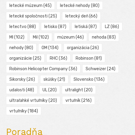
letecké múzeum
(45)
letecké nehody
(80)
letecké spoločnosti
(25)
letecký deň
(66)
letectvo
(88)
letisko
(87)
letiská
(87)
LZ
(86)
MI
(102)
Mil
(102)
múzeum
(46)
nehoda
(83)
nehody
(80)
OM
(134)
organizácia
(26)
organizácie
(25)
RHC
(36)
Robinson
(81)
Robinson Helicopter Company
(36)
Schweizer
(24)
Sikorsky
(26)
skúšky
(21)
Slovensko
(136)
udalosti
(48)
UL
(20)
ultralight
(20)
ultraľahké vrtuľníky
(20)
vrtuľník
(216)
vrtuľníky
(184)
Poradňa