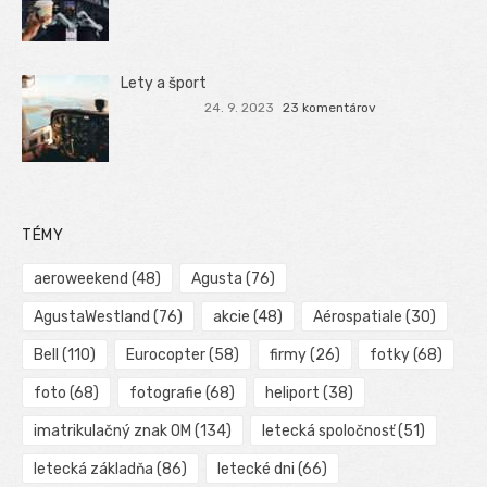
Lety a šport
24. 9. 2023
23 komentárov
TÉMY
aeroweekend
(48)
Agusta
(76)
AgustaWestland
(76)
akcie
(48)
Aérospatiale
(30)
Bell
(110)
Eurocopter
(58)
firmy
(26)
fotky
(68)
foto
(68)
fotografie
(68)
heliport
(38)
imatrikulačný znak OM
(134)
letecká spoločnosť
(51)
letecká základňa
(86)
letecké dni
(66)