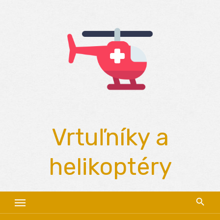
Skip
to
content
Vrtuľníky a
helikoptéry