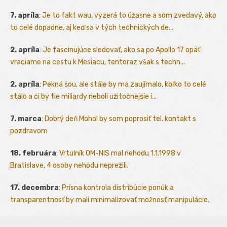
7. apríla
:
Je to fakt wau, vyzerá to úžasne a som zvedavý, ako
to celé dopadne, aj keď sa v tých technických de...
2. apríla
:
Je fascinujúce sledovať, ako sa po Apollo 17 opäť
vraciame na cestu k Mesiacu, tentoraz však s techn...
2. apríla
:
Pekná šou, ale stále by ma zaujímalo, koľko to celé
stálo a či by tie miliardy neboli užitočnejšie i...
7. marca
:
Dobrý deň Mohol by som poprosiť tel. kontakt s
pozdravom
18. februára
:
Vrtulník OM-NIS mal nehodu 1.1.1998 v
Bratislave, 4 osoby nehodu neprežili.
17. decembra
:
Prísna kontrola distribúcie ponúk a
transparentnosť by mali minimalizovať možnosť manipulácie.