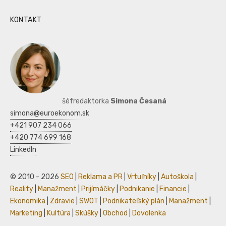
KONTAKT
šéfredaktorka
Simona Česaná
simona@euroekonom.sk
+421 907 234 066
+420 774 699 168
LinkedIn
© 2010 - 2026
SEO
|
Reklama a PR
|
Vrtuľníky
|
Autoškola
|
Reality
|
Manažment
|
Prijímáčky
|
Podnikanie
|
Financie
|
Ekonomika
|
Zdravie
|
SWOT
|
Podnikateľský plán
|
Manažment
|
Marketing
|
Kultúra
|
Skúšky
|
Obchod
|
Dovolenka