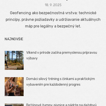
Posted
18. 9. 2025
on
Geofencing ako bezpečnostná vrstva: technické
princípy, právne požiadavky a udržiavanie aktuálnych
máp pre legálny a bezpečný let.
NAJNOVŠIE
Víkend v prírode začína premyslenou prípravou
výbavy
Domáci silový tréning s činkami a praktickým
vybavením pre každodenný progres
Betónové žumpy, pivnice a nádrže na dažďovú