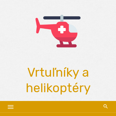
Skip
to
content
Vrtuľníky a
helikoptéry