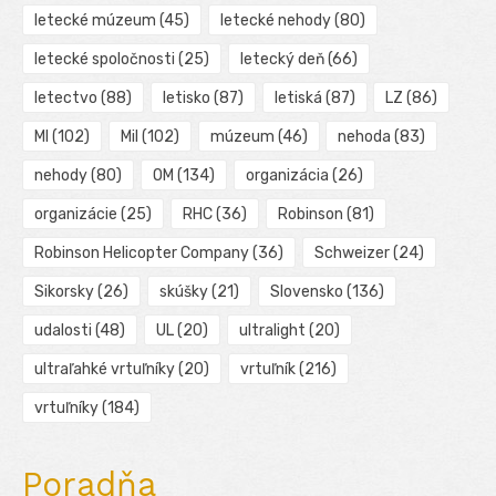
letecké múzeum
(45)
letecké nehody
(80)
letecké spoločnosti
(25)
letecký deň
(66)
letectvo
(88)
letisko
(87)
letiská
(87)
LZ
(86)
MI
(102)
Mil
(102)
múzeum
(46)
nehoda
(83)
nehody
(80)
OM
(134)
organizácia
(26)
organizácie
(25)
RHC
(36)
Robinson
(81)
Robinson Helicopter Company
(36)
Schweizer
(24)
Sikorsky
(26)
skúšky
(21)
Slovensko
(136)
udalosti
(48)
UL
(20)
ultralight
(20)
ultraľahké vrtuľníky
(20)
vrtuľník
(216)
vrtuľníky
(184)
Poradňa