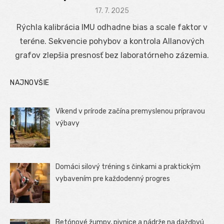
Posted
17. 7. 2025
on
Rýchla kalibrácia IMU odhadne bias a scale faktor v
teréne. Sekvencie pohybov a kontrola Allanových
grafov zlepšia presnosť bez laboratórneho zázemia.
NAJNOVŠIE
Víkend v prírode začína premyslenou prípravou
výbavy
Domáci silový tréning s činkami a praktickým
vybavením pre každodenný progres
Betónové žumpy, pivnice a nádrže na dažďovú