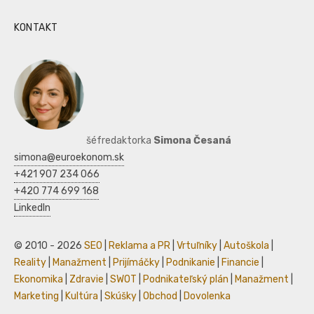
KONTAKT
šéfredaktorka
Simona Česaná
simona@euroekonom.sk
+421 907 234 066
+420 774 699 168
LinkedIn
© 2010 - 2026
SEO
|
Reklama a PR
|
Vrtuľníky
|
Autoškola
|
Reality
|
Manažment
|
Prijímáčky
|
Podnikanie
|
Financie
|
Ekonomika
|
Zdravie
|
SWOT
|
Podnikateľský plán
|
Manažment
|
Marketing
|
Kultúra
|
Skúšky
|
Obchod
|
Dovolenka