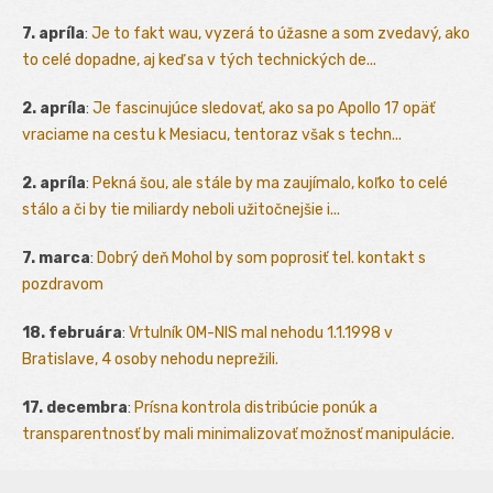
7. apríla
:
Je to fakt wau, vyzerá to úžasne a som zvedavý, ako
to celé dopadne, aj keď sa v tých technických de...
2. apríla
:
Je fascinujúce sledovať, ako sa po Apollo 17 opäť
vraciame na cestu k Mesiacu, tentoraz však s techn...
2. apríla
:
Pekná šou, ale stále by ma zaujímalo, koľko to celé
stálo a či by tie miliardy neboli užitočnejšie i...
7. marca
:
Dobrý deň Mohol by som poprosiť tel. kontakt s
pozdravom
18. februára
:
Vrtulník OM-NIS mal nehodu 1.1.1998 v
Bratislave, 4 osoby nehodu neprežili.
17. decembra
:
Prísna kontrola distribúcie ponúk a
transparentnosť by mali minimalizovať možnosť manipulácie.