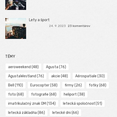
Lety a šport
24. 9. 2023
23 komentárov
TÉMY
aeroweekend
(48)
Agusta
(76)
AgustaWestland
(76)
akcie
(48)
Aérospatiale
(30)
Bell
(110)
Eurocopter
(58)
firmy
(26)
fotky
(68)
foto
(68)
fotografie
(68)
heliport
(38)
imatrikulačný znak OM
(134)
letecká spoločnosť
(51)
letecká základňa
(86)
letecké dni
(66)