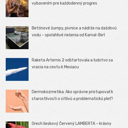
vybavením pre každodenný progres
Betónové žumpy, pivnice a nádrže na dažďovú
vodu – spoľahlivé riešenia od Kamal-Bet
Raketa Artemis 2 odštartovala a ľudstvo sa
vracia na cestu k Mesiacu
Dermokozmetika: Ako správne pristupovať k
starostlivosti o citlivú a problematickú pleť?
Orech lieskový Červený LAMBERTA – krásny