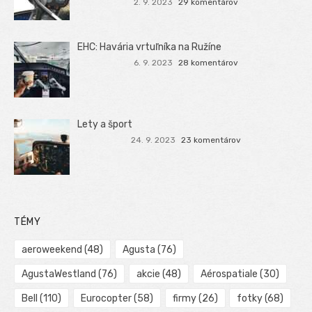
2. 9. 2023
29 komentárov
EHC: Havária vrtuľníka na Ružíne
6. 9. 2023
28 komentárov
Lety a šport
24. 9. 2023
23 komentárov
TÉMY
aeroweekend
(48)
Agusta
(76)
AgustaWestland
(76)
akcie
(48)
Aérospatiale
(30)
Bell
(110)
Eurocopter
(58)
firmy
(26)
fotky
(68)