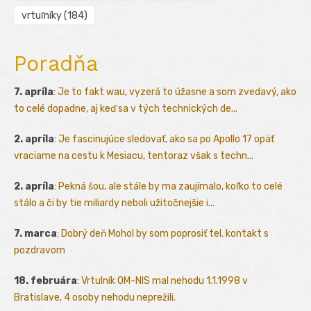
vrtuľníky
(184)
Poradňa
7. apríla
:
Je to fakt wau, vyzerá to úžasne a som zvedavý, ako
to celé dopadne, aj keď sa v tých technických de...
2. apríla
:
Je fascinujúce sledovať, ako sa po Apollo 17 opäť
vraciame na cestu k Mesiacu, tentoraz však s techn...
2. apríla
:
Pekná šou, ale stále by ma zaujímalo, koľko to celé
stálo a či by tie miliardy neboli užitočnejšie i...
7. marca
:
Dobrý deň Mohol by som poprosiť tel. kontakt s
pozdravom
18. februára
:
Vrtulník OM-NIS mal nehodu 1.1.1998 v
Bratislave, 4 osoby nehodu neprežili.