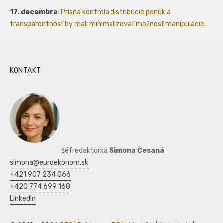
17. decembra
:
Prísna kontrola distribúcie ponúk a
transparentnosť by mali minimalizovať možnosť manipulácie.
KONTAKT
šéfredaktorka
Simona Česaná
simona@euroekonom.sk
+421 907 234 066
+420 774 699 168
LinkedIn