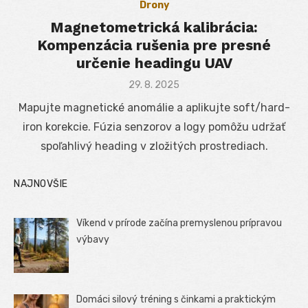
Drony
Magnetometrická kalibrácia:
Kompenzácia rušenia pre presné
určenie headingu UAV
Posted
29. 8. 2025
on
Mapujte magnetické anomálie a aplikujte soft/hard-
iron korekcie. Fúzia senzorov a logy pomôžu udržať
spoľahlivý heading v zložitých prostrediach.
NAJNOVŠIE
Víkend v prírode začína premyslenou prípravou
výbavy
Domáci silový tréning s činkami a praktickým