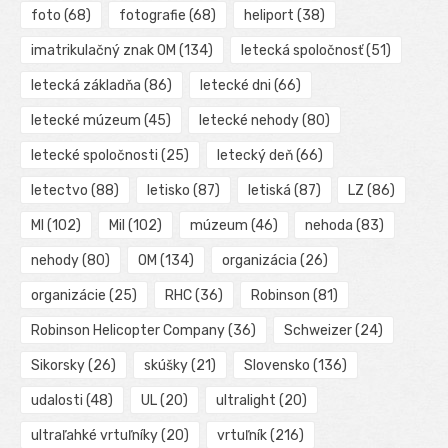
foto
(68)
fotografie
(68)
heliport
(38)
imatrikulačný znak OM
(134)
letecká spoločnosť
(51)
letecká základňa
(86)
letecké dni
(66)
letecké múzeum
(45)
letecké nehody
(80)
letecké spoločnosti
(25)
letecký deň
(66)
letectvo
(88)
letisko
(87)
letiská
(87)
LZ
(86)
MI
(102)
Mil
(102)
múzeum
(46)
nehoda
(83)
nehody
(80)
OM
(134)
organizácia
(26)
organizácie
(25)
RHC
(36)
Robinson
(81)
Robinson Helicopter Company
(36)
Schweizer
(24)
Sikorsky
(26)
skúšky
(21)
Slovensko
(136)
udalosti
(48)
UL
(20)
ultralight
(20)
ultraľahké vrtuľníky
(20)
vrtuľník
(216)