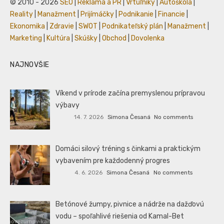
© 2010 - 2026
SEO
|
Reklama a PR
|
Vrtuľníky
|
Autoškola
|
Reality
|
Manažment
|
Prijímáčky
|
Podnikanie
|
Financie
|
Ekonomika
|
Zdravie
|
SWOT
|
Podnikateľský plán
|
Manažment
|
Marketing
|
Kultúra
|
Skúšky
|
Obchod
|
Dovolenka
NAJNOVŠIE
Víkend v prírode začína premyslenou prípravou
výbavy
14. 7. 2026
Simona Česaná
No comments
Domáci silový tréning s činkami a praktickým
vybavením pre každodenný progres
4. 6. 2026
Simona Česaná
No comments
Betónové žumpy, pivnice a nádrže na dažďovú
vodu – spoľahlivé riešenia od Kamal-Bet