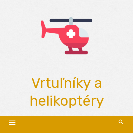
Skip
to
content
Vrtuľníky a
helikoptéry