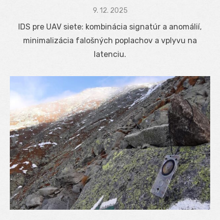
Posted
9. 12. 2025
on
IDS pre UAV siete: kombinácia signatúr a anomálií,
minimalizácia falošných poplachov a vplyvu na
latenciu.