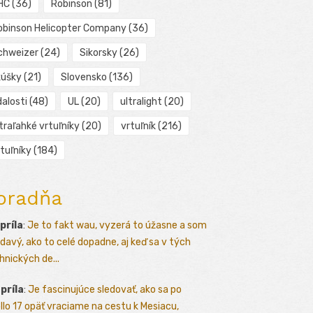
HC
(36)
Robinson
(81)
obinson Helicopter Company
(36)
chweizer
(24)
Sikorsky
(26)
kúšky
(21)
Slovensko
(136)
alosti
(48)
UL
(20)
ultralight
(20)
traľahké vrtuľníky
(20)
vrtuľník
(216)
tuľníky
(184)
oradňa
apríla
:
Je to fakt wau, vyzerá to úžasne a som
davý, ako to celé dopadne, aj keď sa v tých
hnických de...
apríla
:
Je fascinujúce sledovať, ako sa po
llo 17 opäť vraciame na cestu k Mesiacu,