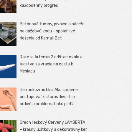
každodenný progres
Betónové žumpy, pivnice a nádrže
na dažďovú vodu – spoľahlivé
riešenia od Kamal-Bet
Raketa Artemis 2 odštartovala a
ľudstvo sa vracia na cestu k
Mesiacu
Dermokozmetika: Ako správne
pristupovať k starostlivosti o
citlivú a problematickú pleť?
Orech lieskový Červený LAMBERTA
– krásny úžitkový a dekoratívny ker