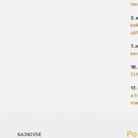
ten
2. 
koľk
užit
7. 
kon
18.
1.1
17.
a t
man
Po
NAJNOVŠIE