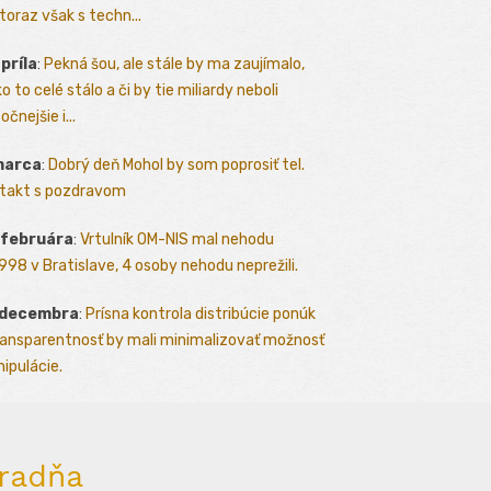
toraz však s techn...
apríla
:
Pekná šou, ale stále by ma zaujímalo,
o to celé stálo a či by tie miliardy neboli
očnejšie i...
marca
:
Dobrý deň Mohol by som poprosiť tel.
takt s pozdravom
 februára
:
Vrtulník OM-NIS mal nehodu
.1998 v Bratislave, 4 osoby nehodu neprežili.
 decembra
:
Prísna kontrola distribúcie ponúk
ransparentnosť by mali minimalizovať možnosť
ipulácie.
radňa