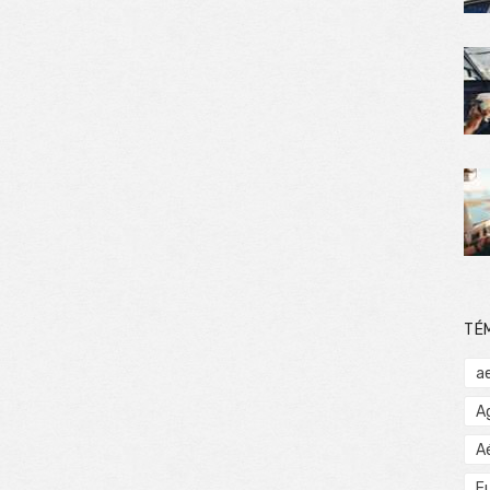
TÉ
a
A
A
E