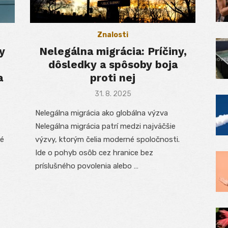
Znalosti
y
Nelegálna migrácia: Príčiny,
dôsledky a spôsoby boja
a
proti nej
Posted
31. 8. 2025
on
Nelegálna migrácia ako globálna výzva
Nelegálna migrácia patrí medzi najväčšie
ké
výzvy, ktorým čelia moderné spoločnosti.
Ide o pohyb osôb cez hranice bez
príslušného povolenia alebo …