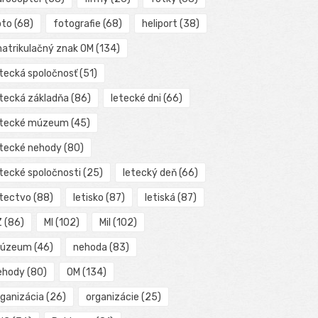
oto
(68)
fotografie
(68)
heliport
(38)
matrikulačný znak OM
(134)
etecká spoločnosť
(51)
etecká základňa
(86)
letecké dni
(66)
etecké múzeum
(45)
etecké nehody
(80)
etecké spoločnosti
(25)
letecký deň
(66)
etectvo
(88)
letisko
(87)
letiská
(87)
Z
(86)
MI
(102)
Mil
(102)
úzeum
(46)
nehoda
(83)
ehody
(80)
OM
(134)
rganizácia
(26)
organizácie
(25)