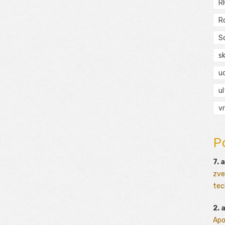
R
R
S
s
ud
ul
vr
P
7. 
zve
tec
2. 
Apo