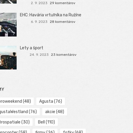
2. 9. 2023
29 komentárov
EHC: Havária vrtuľníka na Ružíne
6. 9. 2023
28 komentárov
Lety a šport
24. 9. 2023
23 komentárov
MY
eroweekend
(48)
Agusta
(76)
gustaWestland
(76)
akcie
(48)
érospatiale
(30)
Bell
(110)
urocopter
(58)
firmy
(26)
fotky
(68)