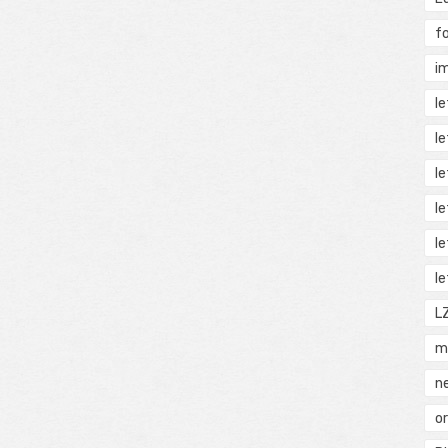
f
i
l
l
l
l
l
l
L
m
n
o