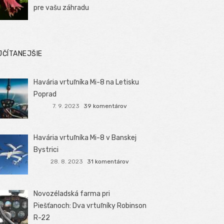
pre vašu záhradu
JČÍTANEJŠIE
Havária vrtuľníka Mi-8 na Letisku
Poprad
7. 9. 2023
39 komentárov
Havária vrtuľníka Mi-8 v Banskej
Bystrici
28. 8. 2023
31 komentárov
Novozéladská farma pri
Piešťanoch: Dva vrtuľníky Robinson
R-22