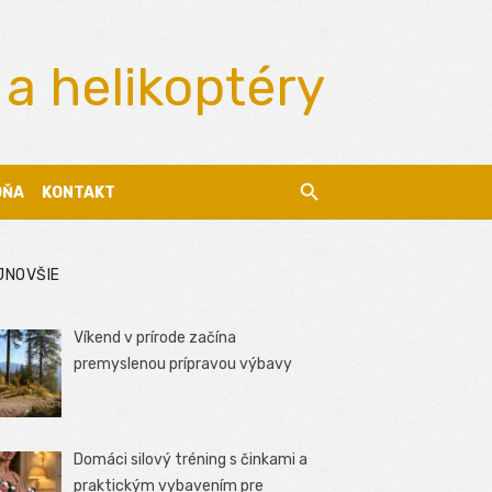
 a helikoptéry
DŇA
KONTAKT
JNOVŠIE
Víkend v prírode začína
premyslenou prípravou výbavy
Domáci silový tréning s činkami a
praktickým vybavením pre