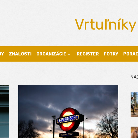
Vrtuľníky
DY
ZNALOSTI
ORGANIZÁCIE
REGISTER
FOTKY
PORA
NA