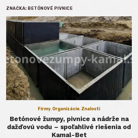
ZNAČKA:
BETÓNOVÉ PIVNICE
Firmy
,
Organizácie
,
Znalosti
Betónové žumpy, pivnice a nádrže na
dažďovú vodu – spoľahlivé riešenia od
Kamal-Bet