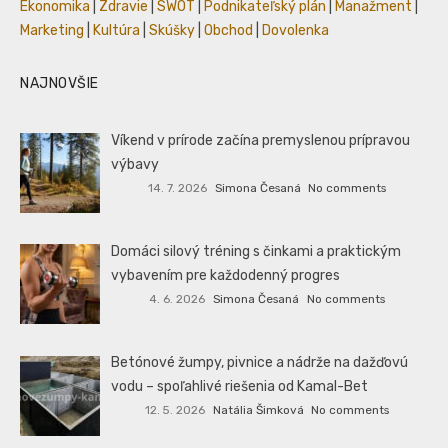
Ekonomika
|
Zdravie
|
SWOT
|
Podnikateľský plán
|
Manažment
|
Marketing
|
Kultúra
|
Skúšky
|
Obchod
|
Dovolenka
NAJNOVŠIE
Víkend v prírode začína premyslenou prípravou
výbavy
14. 7. 2026
Simona Česaná
No comments
Domáci silový tréning s činkami a praktickým
vybavením pre každodenný progres
4. 6. 2026
Simona Česaná
No comments
Betónové žumpy, pivnice a nádrže na dažďovú
vodu – spoľahlivé riešenia od Kamal-Bet
12. 5. 2026
Natália Šimková
No comments