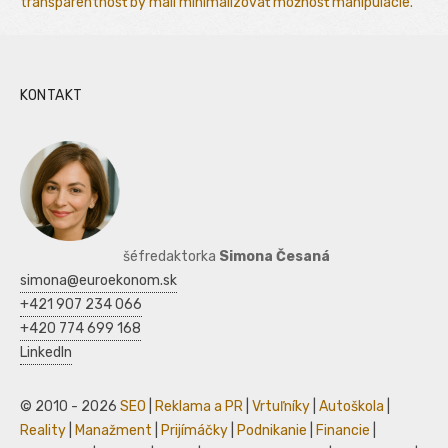
transparentnosť by mali minimalizovať možnosť manipulácie.
KONTAKT
šéfredaktorka
Simona Česaná
simona@euroekonom.sk
+421 907 234 066
+420 774 699 168
LinkedIn
© 2010 - 2026
SEO
|
Reklama a PR
|
Vrtuľníky
|
Autoškola
|
Reality
|
Manažment
|
Prijímáčky
|
Podnikanie
|
Financie
|