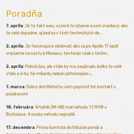
Poradňa
7. apríla
:
Je to fakt wau, vyzerá to úžasne a som zvedavý, ako
to celé dopadne, aj keď sa v tých technických de...
2. apríla
:
Je fascinujúce sledovať, ako sa po Apollo 17 opäť
vraciame na cestu k Mesiacu, tentoraz však s techn...
2. apríla
:
Pekná šou, ale stále by ma zaujímalo, koľko to celé
stálo a či by tie miliardy neboli užitočnejšie i...
7. marca
:
Dobrý deň Mohol by som poprosiť tel. kontakt s
pozdravom
18. februára
:
Vrtulník OM-NIS mal nehodu 1.1.1998 v
Bratislave, 4 osoby nehodu neprežili.
17. decembra
:
Prísna kontrola distribúcie ponúk a