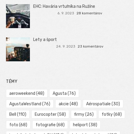
EHC: Havária vrtuľníka na Ružíne
6. 9. 2023
28 komentárov
Lety a šport
24. 9. 2023
23 komentárov
TÉMY
aeroweekend
(48)
Agusta
(76)
AgustaWestland
(76)
akcie
(48)
Aérospatiale
(30)
Bell
(110)
Eurocopter
(58)
firmy
(26)
fotky
(68)
foto
(68)
fotografie
(68)
heliport
(38)