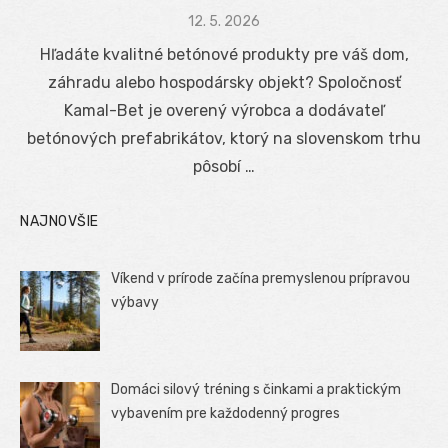
Posted
12. 5. 2026
on
Hľadáte kvalitné betónové produkty pre váš dom,
záhradu alebo hospodársky objekt? Spoločnosť
Kamal-Bet je overený výrobca a dodávateľ
betónových prefabrikátov, ktorý na slovenskom trhu
pôsobí …
NAJNOVŠIE
Víkend v prírode začína premyslenou prípravou
výbavy
Domáci silový tréning s činkami a praktickým
vybavením pre každodenný progres