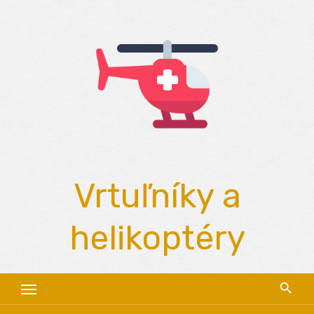
Skip
to
content
Vrtuľníky a
helikoptéry