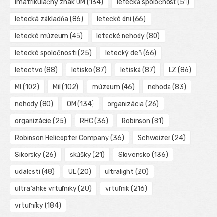
imatrikulačný znak OM
(134)
letecká spoločnosť
(51)
letecká základňa
(86)
letecké dni
(66)
letecké múzeum
(45)
letecké nehody
(80)
letecké spoločnosti
(25)
letecký deň
(66)
letectvo
(88)
letisko
(87)
letiská
(87)
LZ
(86)
MI
(102)
Mil
(102)
múzeum
(46)
nehoda
(83)
nehody
(80)
OM
(134)
organizácia
(26)
organizácie
(25)
RHC
(36)
Robinson
(81)
Robinson Helicopter Company
(36)
Schweizer
(24)
Sikorsky
(26)
skúšky
(21)
Slovensko
(136)
udalosti
(48)
UL
(20)
ultralight
(20)
ultraľahké vrtuľníky
(20)
vrtuľník
(216)
vrtuľníky
(184)