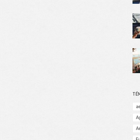
TÉ
a
A
A
E