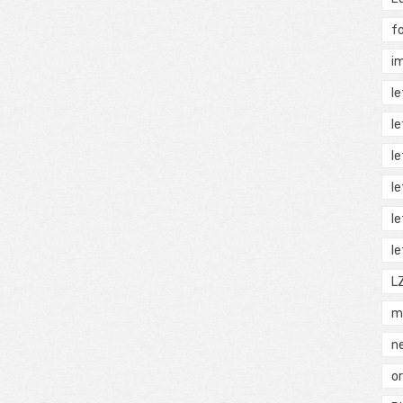
f
i
l
l
l
l
l
l
L
m
n
o