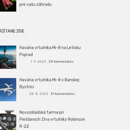
pre vašu záhradu
JČÍTANEJŠIE
Havária vrtuľníka Mi-8 na Letisku
Poprad
7. 9. 2023
39 komentárov
Havária vrtuľníka Mi-8 v Banskej
Bystrici
28. 8. 2023
31 komentárov
Novozéladská farma pri
Piešťanoch: Dva vrtuľníky Robinson
R-22