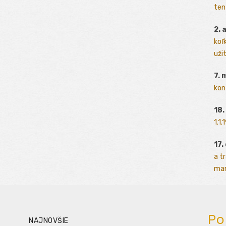
ten
2. 
koľk
užit
7. 
kon
18.
1.1
17.
a t
man
Po
NAJNOVŠIE