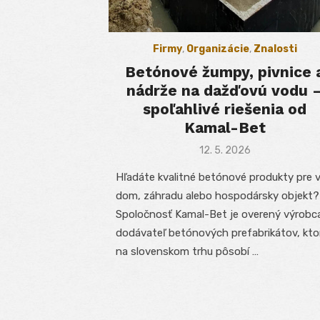
Firmy
,
Organizácie
,
Znalosti
Betónové žumpy, pivnice 
nádrže na dažďovú vodu 
spoľahlivé riešenia od
Kamal-Bet
Posted
12. 5. 2026
on
Hľadáte kvalitné betónové produkty pre 
dom, záhradu alebo hospodársky objekt?
Spoločnosť Kamal-Bet je overený výrobc
dodávateľ betónových prefabrikátov, kto
na slovenskom trhu pôsobí …