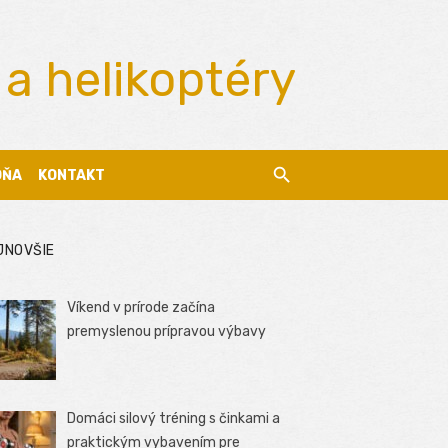
 a helikoptéry
DŇA
KONTAKT
JNOVŠIE
Víkend v prírode začína
premyslenou prípravou výbavy
Domáci silový tréning s činkami a
praktickým vybavením pre