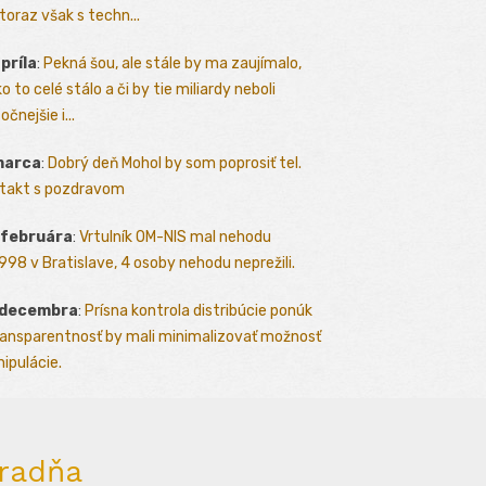
toraz však s techn...
apríla
:
Pekná šou, ale stále by ma zaujímalo,
o to celé stálo a či by tie miliardy neboli
očnejšie i...
marca
:
Dobrý deň Mohol by som poprosiť tel.
takt s pozdravom
 februára
:
Vrtulník OM-NIS mal nehodu
.1998 v Bratislave, 4 osoby nehodu neprežili.
 decembra
:
Prísna kontrola distribúcie ponúk
ransparentnosť by mali minimalizovať možnosť
ipulácie.
radňa