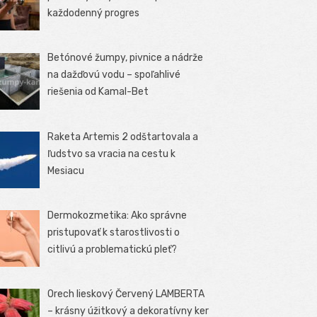
každodenný progres
Betónové žumpy, pivnice a nádrže
na dažďovú vodu – spoľahlivé
riešenia od Kamal-Bet
Raketa Artemis 2 odštartovala a
ľudstvo sa vracia na cestu k
Mesiacu
Dermokozmetika: Ako správne
pristupovať k starostlivosti o
citlivú a problematickú pleť?
Orech lieskový Červený LAMBERTA
– krásny úžitkový a dekoratívny ker