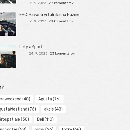
2. 9. 2023
29 komentárov
EHC: Havária vrtuľníka na Ružíne
6. 9. 2023
28 komentárov
Lety a šport
24. 9. 2023
23 komentárov
MY
eroweekend
(48)
Agusta
(76)
gustaWestland
(76)
akcie
(48)
érospatiale
(30)
Bell
(110)
urocopter
(58)
firmy
(26)
fotky
(68)