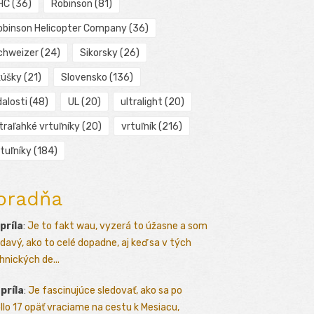
HC
(36)
Robinson
(81)
obinson Helicopter Company
(36)
chweizer
(24)
Sikorsky
(26)
kúšky
(21)
Slovensko
(136)
alosti
(48)
UL
(20)
ultralight
(20)
traľahké vrtuľníky
(20)
vrtuľník
(216)
tuľníky
(184)
oradňa
apríla
:
Je to fakt wau, vyzerá to úžasne a som
davý, ako to celé dopadne, aj keď sa v tých
hnických de...
apríla
:
Je fascinujúce sledovať, ako sa po
llo 17 opäť vraciame na cestu k Mesiacu,