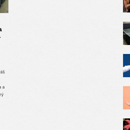
a
–
váš
a a
rý