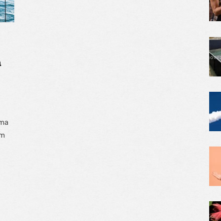
a
áma
ým