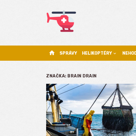
Skip
to
content
home
SPRÁVY
HELIKOPTÉRY
NEHO
ZNAČKA:
BRAIN DRAIN