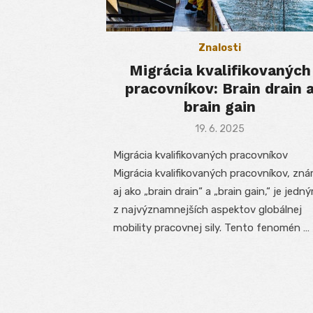
Znalosti
Migrácia kvalifikovaných
pracovníkov: Brain drain 
brain gain
Posted
19. 6. 2025
on
Migrácia kvalifikovaných pracovníkov
Migrácia kvalifikovaných pracovníkov, zn
aj ako „brain drain“ a „brain gain,“ je jedn
z najvýznamnejších aspektov globálnej
mobility pracovnej sily. Tento fenomén …