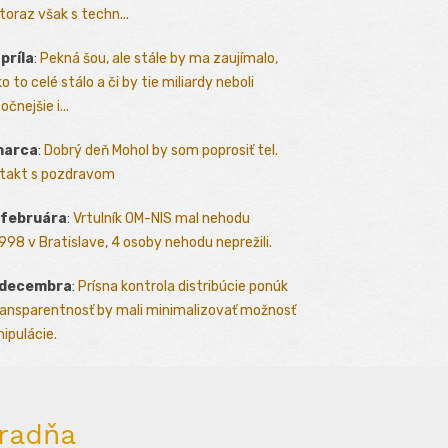
toraz však s techn...
apríla
:
Pekná šou, ale stále by ma zaujímalo,
o to celé stálo a či by tie miliardy neboli
očnejšie i...
marca
:
Dobrý deň Mohol by som poprosiť tel.
takt s pozdravom
 februára
:
Vrtulník OM-NIS mal nehodu
.1998 v Bratislave, 4 osoby nehodu neprežili.
 decembra
:
Prísna kontrola distribúcie ponúk
ransparentnosť by mali minimalizovať možnosť
ipulácie.
radňa