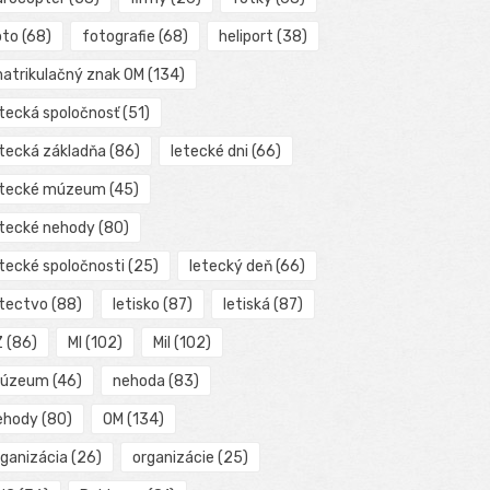
oto
(68)
fotografie
(68)
heliport
(38)
matrikulačný znak OM
(134)
etecká spoločnosť
(51)
etecká základňa
(86)
letecké dni
(66)
etecké múzeum
(45)
etecké nehody
(80)
etecké spoločnosti
(25)
letecký deň
(66)
etectvo
(88)
letisko
(87)
letiská
(87)
Z
(86)
MI
(102)
Mil
(102)
úzeum
(46)
nehoda
(83)
ehody
(80)
OM
(134)
rganizácia
(26)
organizácie
(25)