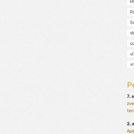
R
R
S
s
ud
ul
vr
P
7. 
zve
tec
2. 
Apo