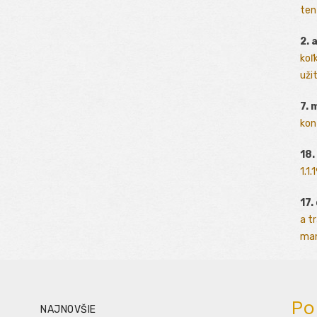
ten
2. 
koľk
užit
7. 
kon
18.
1.1
17.
a t
man
Po
NAJNOVŠIE