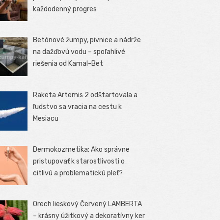
každodenný progres
Betónové žumpy, pivnice a nádrže
na dažďovú vodu – spoľahlivé
riešenia od Kamal-Bet
Raketa Artemis 2 odštartovala a
ľudstvo sa vracia na cestu k
Mesiacu
Dermokozmetika: Ako správne
pristupovať k starostlivosti o
citlivú a problematickú pleť?
Orech lieskový Červený LAMBERTA
– krásny úžitkový a dekoratívny ker