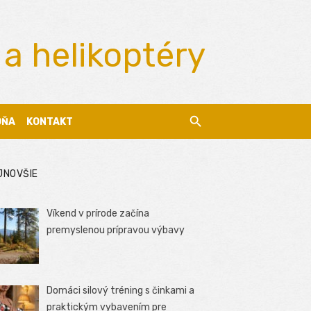
 a helikoptéry
DŇA
KONTAKT
JNOVŠIE
Víkend v prírode začína
premyslenou prípravou výbavy
Domáci silový tréning s činkami a
praktickým vybavením pre