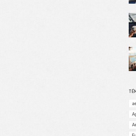
TÉ
a
A
A
E