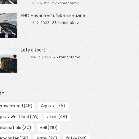
2. 9. 2023
29 komentárov
EHC: Havária vrtuľníka na Ružíne
6. 9. 2023
28 komentárov
Lety a šport
24. 9. 2023
23 komentárov
MY
eroweekend
(48)
Agusta
(76)
gustaWestland
(76)
akcie
(48)
érospatiale
(30)
Bell
(110)
urocopter
(58)
firmy
(26)
fotky
(68)