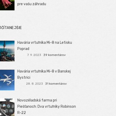
pre vašu záhradu
JČÍTANEJŠIE
Havária vrtuľníka Mi-8 na Letisku
Poprad
7. 9. 2023
39 komentárov
Havária vrtuľníka Mi-8 v Banskej
Bystrici
28. 8. 2023
31 komentárov
Novozéladská farma pri
Piešťanoch: Dva vrtuľníky Robinson
R-22