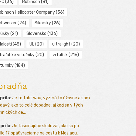
HC
(36)
Robinson
(81)
obinson Helicopter Company
(36)
chweizer
(24)
Sikorsky
(26)
kúšky
(21)
Slovensko
(136)
alosti
(48)
UL
(20)
ultralight
(20)
traľahké vrtuľníky
(20)
vrtuľník
(216)
tuľníky
(184)
oradňa
apríla
:
Je to fakt wau, vyzerá to úžasne a som
davý, ako to celé dopadne, aj keď sa v tých
hnických de...
apríla
:
Je fascinujúce sledovať, ako sa po
llo 17 opäť vraciame na cestu k Mesiacu,