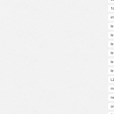
f
i
l
l
l
l
l
l
L
m
n
o