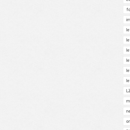
f
i
l
l
l
l
l
l
L
m
n
o