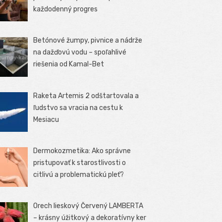
každodenný progres
Betónové žumpy, pivnice a nádrže
na dažďovú vodu – spoľahlivé
riešenia od Kamal-Bet
Raketa Artemis 2 odštartovala a
ľudstvo sa vracia na cestu k
Mesiacu
Dermokozmetika: Ako správne
pristupovať k starostlivosti o
citlivú a problematickú pleť?
Orech lieskový Červený LAMBERTA
– krásny úžitkový a dekoratívny ker