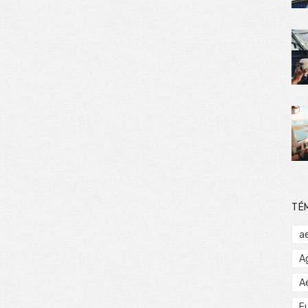
TÉ
a
A
A
E