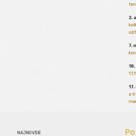
ten
2. 
koľk
užit
7. 
kon
18.
1.1
17.
a t
man
Po
NAJNOVŠIE