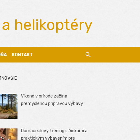
 a helikoptéry
DŇA
KONTAKT
JNOVŠIE
Víkend v prírode začína
premyslenou prípravou výbavy
Domáci silový tréning s činkami a
praktickým vybavením pre