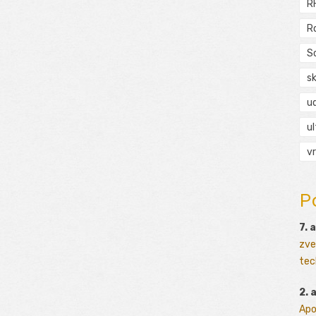
R
R
S
s
ud
ul
vr
P
7. 
zve
tec
2. 
Apo