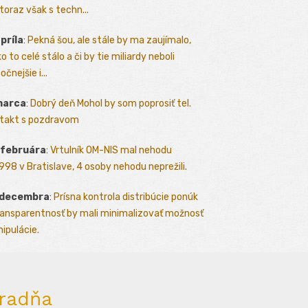
toraz však s techn...
apríla
:
Pekná šou, ale stále by ma zaujímalo,
o to celé stálo a či by tie miliardy neboli
očnejšie i...
marca
:
Dobrý deň Mohol by som poprosiť tel.
takt s pozdravom
 februára
:
Vrtulník OM-NIS mal nehodu
.1998 v Bratislave, 4 osoby nehodu neprežili.
 decembra
:
Prísna kontrola distribúcie ponúk
ransparentnosť by mali minimalizovať možnosť
ipulácie.
radňa