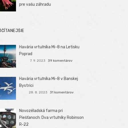
pre vašu záhradu
JČÍTANEJŠIE
Havária vrtuľníka Mi-8 na Letisku
Poprad
7. 9. 2023
39 komentárov
Havária vrtuľníka Mi-8 v Banskej
Bystrici
28. 8. 2023
31 komentárov
Novozéladská farma pri
Piešťanoch: Dva vrtuľníky Robinson
R-22