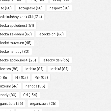
oto
(68)
fotografie
(68)
heliport
(38)
matrikulačný znak OM
(134)
etecká spoločnosť
(51)
etecká základňa
(86)
letecké dni
(66)
etecké múzeum
(45)
etecké nehody
(80)
etecké spoločnosti
(25)
letecký deň
(66)
etectvo
(88)
letisko
(87)
letiská
(87)
Z
(86)
MI
(102)
Mil
(102)
úzeum
(46)
nehoda
(83)
ehody
(80)
OM
(134)
rganizácia
(26)
organizácie
(25)