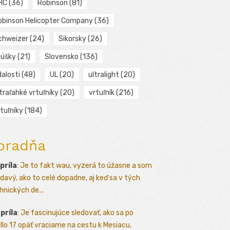
HC
(36)
Robinson
(81)
obinson Helicopter Company
(36)
chweizer
(24)
Sikorsky
(26)
kúšky
(21)
Slovensko
(136)
alosti
(48)
UL
(20)
ultralight
(20)
traľahké vrtuľníky
(20)
vrtuľník
(216)
tuľníky
(184)
oradňa
apríla
:
Je to fakt wau, vyzerá to úžasne a som
davý, ako to celé dopadne, aj keď sa v tých
hnických de...
apríla
:
Je fascinujúce sledovať, ako sa po
llo 17 opäť vraciame na cestu k Mesiacu,