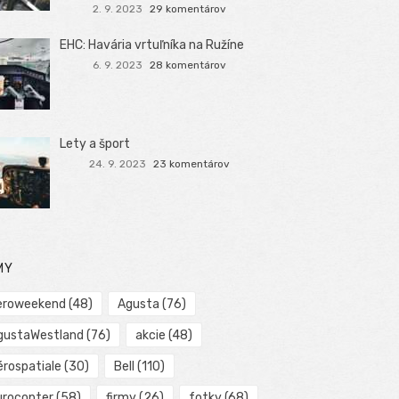
2. 9. 2023
29 komentárov
EHC: Havária vrtuľníka na Ružíne
6. 9. 2023
28 komentárov
Lety a šport
24. 9. 2023
23 komentárov
MY
eroweekend
(48)
Agusta
(76)
gustaWestland
(76)
akcie
(48)
érospatiale
(30)
Bell
(110)
urocopter
(58)
firmy
(26)
fotky
(68)