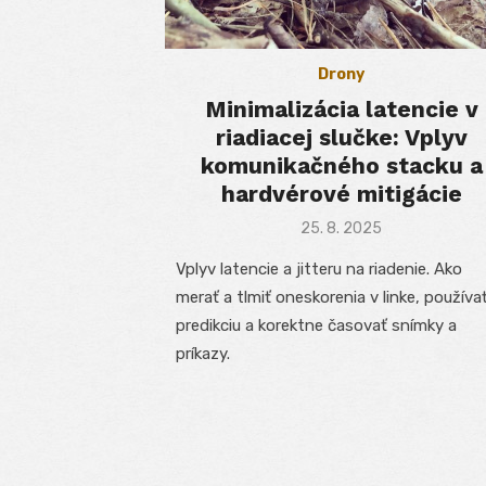
Drony
Minimalizácia latencie v
riadiacej slučke: Vplyv
komunikačného stacku a
hardvérové mitigácie
Posted
25. 8. 2025
on
Vplyv latencie a jitteru na riadenie. Ako
merať a tlmiť oneskorenia v linke, používa
predikciu a korektne časovať snímky a
príkazy.