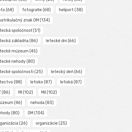
oto
(68)
fotografie
(68)
heliport
(38)
matrikulačný znak OM
(134)
etecká spoločnosť
(51)
etecká základňa
(86)
letecké dni
(66)
etecké múzeum
(45)
etecké nehody
(80)
etecké spoločnosti
(25)
letecký deň
(66)
etectvo
(88)
letisko
(87)
letiská
(87)
Z
(86)
MI
(102)
Mil
(102)
úzeum
(46)
nehoda
(83)
ehody
(80)
OM
(134)
rganizácia
(26)
organizácie
(25)