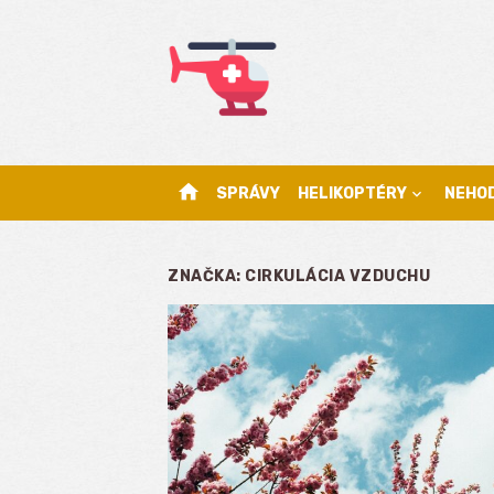
Skip
to
content
home
SPRÁVY
HELIKOPTÉRY
NEHO
ZNAČKA:
CIRKULÁCIA VZDUCHU