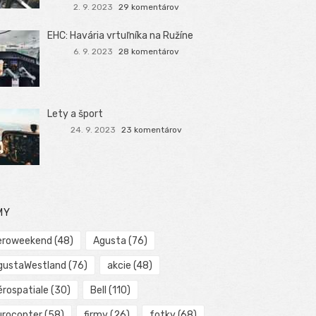
2. 9. 2023
29 komentárov
EHC: Havária vrtuľníka na Ružíne
6. 9. 2023
28 komentárov
Lety a šport
24. 9. 2023
23 komentárov
MY
eroweekend
(48)
Agusta
(76)
gustaWestland
(76)
akcie
(48)
érospatiale
(30)
Bell
(110)
urocopter
(58)
firmy
(26)
fotky
(68)