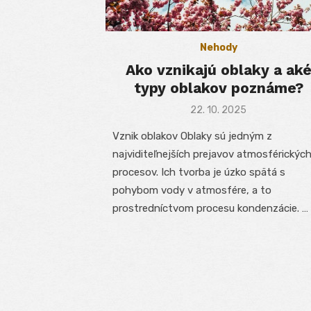
Nehody
Ako vznikajú oblaky a ak
typy oblakov poznáme?
Posted
22. 10. 2025
on
Vznik oblakov Oblaky sú jedným z
najviditeľnejších prejavov atmosférickýc
procesov. Ich tvorba je úzko spätá s
pohybom vody v atmosfére, a to
prostredníctvom procesu kondenzácie. …