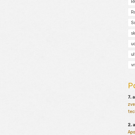
R
R
S
s
ud
ul
vr
P
7. 
zve
tec
2. 
Apo