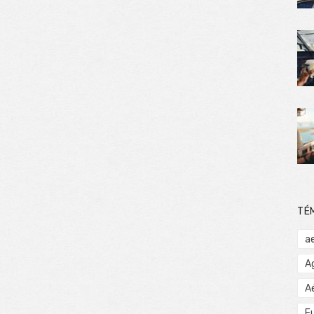
TÉ
a
A
A
E