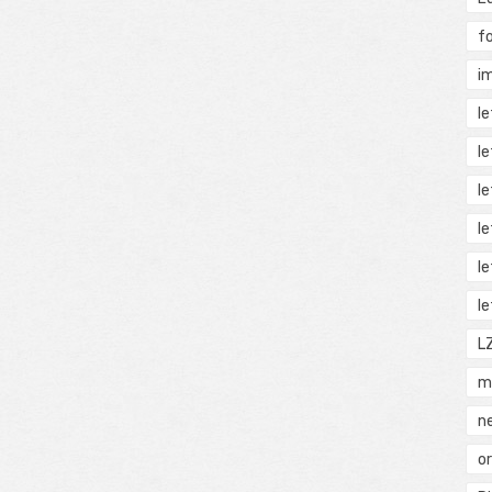
f
i
l
l
l
l
l
l
L
m
n
o