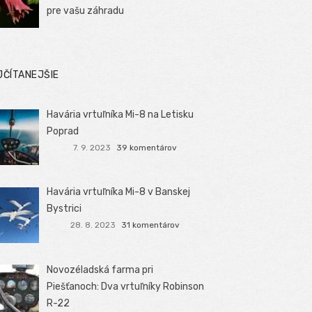
pre vašu záhradu
JČÍTANEJŠIE
Havária vrtuľníka Mi-8 na Letisku
Poprad
7. 9. 2023
39 komentárov
Havária vrtuľníka Mi-8 v Banskej
Bystrici
28. 8. 2023
31 komentárov
Novozéladská farma pri
Piešťanoch: Dva vrtuľníky Robinson
R-22