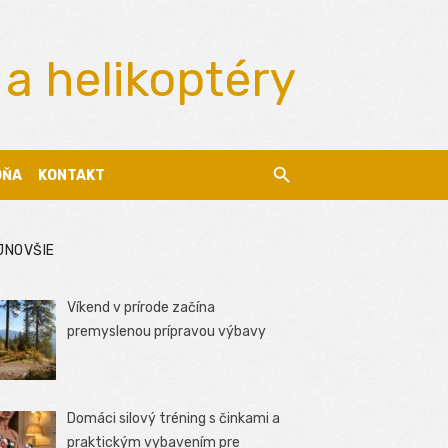
 a helikoptéry
DŇA
KONTAKT
JNOVŠIE
Víkend v prírode začína
premyslenou prípravou výbavy
Domáci silový tréning s činkami a
praktickým vybavením pre