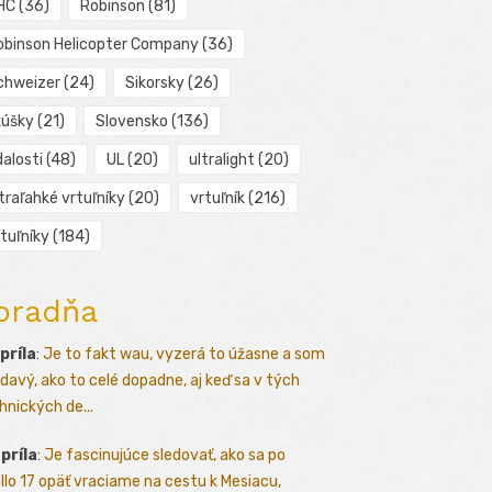
HC
(36)
Robinson
(81)
obinson Helicopter Company
(36)
chweizer
(24)
Sikorsky
(26)
kúšky
(21)
Slovensko
(136)
alosti
(48)
UL
(20)
ultralight
(20)
traľahké vrtuľníky
(20)
vrtuľník
(216)
tuľníky
(184)
oradňa
apríla
:
Je to fakt wau, vyzerá to úžasne a som
davý, ako to celé dopadne, aj keď sa v tých
hnických de...
apríla
:
Je fascinujúce sledovať, ako sa po
llo 17 opäť vraciame na cestu k Mesiacu,