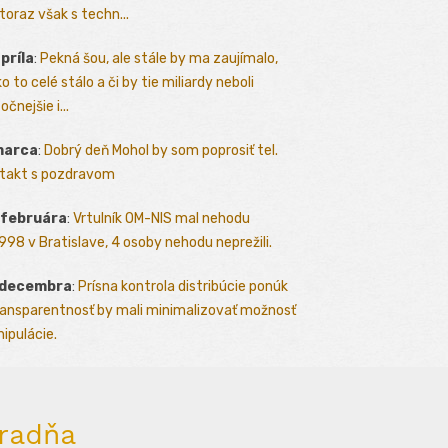
toraz však s techn...
apríla
:
Pekná šou, ale stále by ma zaujímalo,
o to celé stálo a či by tie miliardy neboli
očnejšie i...
marca
:
Dobrý deň Mohol by som poprosiť tel.
takt s pozdravom
 februára
:
Vrtulník OM-NIS mal nehodu
.1998 v Bratislave, 4 osoby nehodu neprežili.
 decembra
:
Prísna kontrola distribúcie ponúk
ransparentnosť by mali minimalizovať možnosť
ipulácie.
radňa