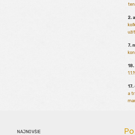
ten
2. 
koľk
užit
7. 
kon
18.
1.1
17.
a t
man
Po
NAJNOVŠIE