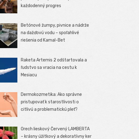
každodenný progres
Betónové žumpy, pivnice a nádrže
na dažďovú vodu – spoľahlivé
riešenia od Kamal-Bet
Raketa Artemis 2 odštartovala a
ľudstvo sa vracia na cestu k
Mesiacu
Dermokozmetika: Ako správne
pristupovať k starostlivosti o
citlivú a problematickú pleť?
Orech lieskový Červený LAMBERTA
– krásny úžitkový a dekoratívny ker