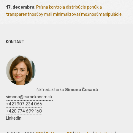
17. decembra
:
Prísna kontrola distribúcie ponúk a
transparentnosť by mali minimalizovať možnosť manipulácie.
KONTAKT
šéfredaktorka
Simona Česaná
simona@euroekonom.sk
+421 907 234 066
+420 774 699 168
LinkedIn