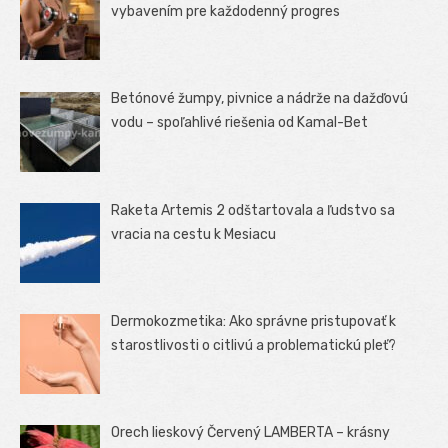
vybavením pre každodenný progres
Betónové žumpy, pivnice a nádrže na dažďovú
vodu – spoľahlivé riešenia od Kamal-Bet
Raketa Artemis 2 odštartovala a ľudstvo sa
vracia na cestu k Mesiacu
Dermokozmetika: Ako správne pristupovať k
starostlivosti o citlivú a problematickú pleť?
Orech lieskový Červený LAMBERTA – krásny