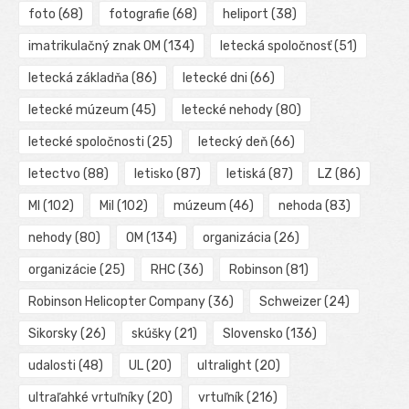
foto
(68)
fotografie
(68)
heliport
(38)
imatrikulačný znak OM
(134)
letecká spoločnosť
(51)
letecká základňa
(86)
letecké dni
(66)
letecké múzeum
(45)
letecké nehody
(80)
letecké spoločnosti
(25)
letecký deň
(66)
letectvo
(88)
letisko
(87)
letiská
(87)
LZ
(86)
MI
(102)
Mil
(102)
múzeum
(46)
nehoda
(83)
nehody
(80)
OM
(134)
organizácia
(26)
organizácie
(25)
RHC
(36)
Robinson
(81)
Robinson Helicopter Company
(36)
Schweizer
(24)
Sikorsky
(26)
skúšky
(21)
Slovensko
(136)
udalosti
(48)
UL
(20)
ultralight
(20)
ultraľahké vrtuľníky
(20)
vrtuľník
(216)