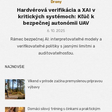
Drony
Hardvérová verifikácia a XAI v
kritických systémoch: Kľúč k
bezpečnej autonómii UAV
Posted
6. 10. 2025
on
Rámec bezpečnej AI: interpretovateľné modely a
verifikovateľné politiky s jasnými limitmi a
auditovateľnosťou.
NAJNOVŠIE
Víkend v prírode začína premyslenou prípravou
výbavy
Domáci silový tréning s činkami a praktickým