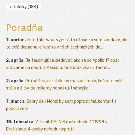
vrtuľníky
(184)
Poradňa
7. apríla
:
Je to fakt wau, vyzerá to úžasne a som zvedavý, ako
to celé dopadne, aj keď sa v tých technických de...
2. apríla
:
Je fascinujúce sledovať, ako sa po Apollo 17 opäť
vraciame na cestu k Mesiacu, tentoraz však s techn...
2. apríla
:
Pekná šou, ale stále by ma zaujímalo, koľko to celé
stálo a či by tie miliardy neboli užitočnejšie i...
7. marca
:
Dobrý deň Mohol by som poprosiť tel. kontakt s
pozdravom
18. februára
:
Vrtulník OM-NIS mal nehodu 1.1.1998 v
Bratislave, 4 osoby nehodu neprežili.