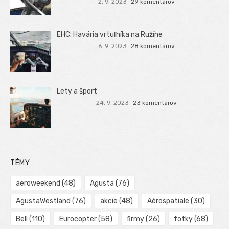
2. 9. 2023
29 komentárov
EHC: Havária vrtuľníka na Ružíne
6. 9. 2023
28 komentárov
Lety a šport
24. 9. 2023
23 komentárov
TÉMY
aeroweekend
(48)
Agusta
(76)
AgustaWestland
(76)
akcie
(48)
Aérospatiale
(30)
Bell
(110)
Eurocopter
(58)
firmy
(26)
fotky
(68)