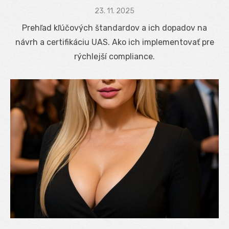
Posted
23. 11. 2025
on
Prehľad kľúčových štandardov a ich dopadov na
návrh a certifikáciu UAS. Ako ich implementovať pre
rýchlejší compliance.