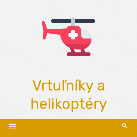
Skip
to
content
Vrtuľníky a
helikoptéry