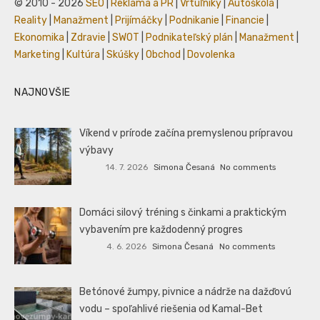
© 2010 - 2026
SEO
|
Reklama a PR
|
Vrtuľníky
|
Autoškola
|
Reality
|
Manažment
|
Prijímáčky
|
Podnikanie
|
Financie
|
Ekonomika
|
Zdravie
|
SWOT
|
Podnikateľský plán
|
Manažment
|
Marketing
|
Kultúra
|
Skúšky
|
Obchod
|
Dovolenka
NAJNOVŠIE
Víkend v prírode začína premyslenou prípravou
výbavy
14. 7. 2026
Simona Česaná
No comments
Domáci silový tréning s činkami a praktickým
vybavením pre každodenný progres
4. 6. 2026
Simona Česaná
No comments
Betónové žumpy, pivnice a nádrže na dažďovú
vodu – spoľahlivé riešenia od Kamal-Bet