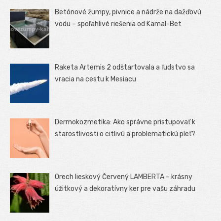
Betónové žumpy, pivnice a nádrže na dažďovú
vodu – spoľahlivé riešenia od Kamal-Bet
Raketa Artemis 2 odštartovala a ľudstvo sa
vracia na cestu k Mesiacu
Dermokozmetika: Ako správne pristupovať k
starostlivosti o citlivú a problematickú pleť?
Orech lieskový Červený LAMBERTA – krásny
úžitkový a dekoratívny ker pre vašu záhradu