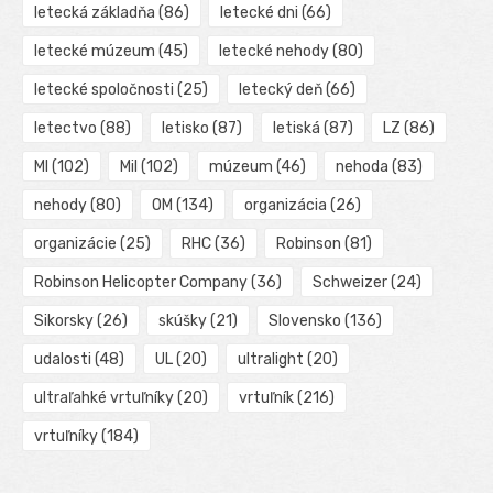
letecká základňa
(86)
letecké dni
(66)
letecké múzeum
(45)
letecké nehody
(80)
letecké spoločnosti
(25)
letecký deň
(66)
letectvo
(88)
letisko
(87)
letiská
(87)
LZ
(86)
MI
(102)
Mil
(102)
múzeum
(46)
nehoda
(83)
nehody
(80)
OM
(134)
organizácia
(26)
organizácie
(25)
RHC
(36)
Robinson
(81)
Robinson Helicopter Company
(36)
Schweizer
(24)
Sikorsky
(26)
skúšky
(21)
Slovensko
(136)
udalosti
(48)
UL
(20)
ultralight
(20)
ultraľahké vrtuľníky
(20)
vrtuľník
(216)
vrtuľníky
(184)