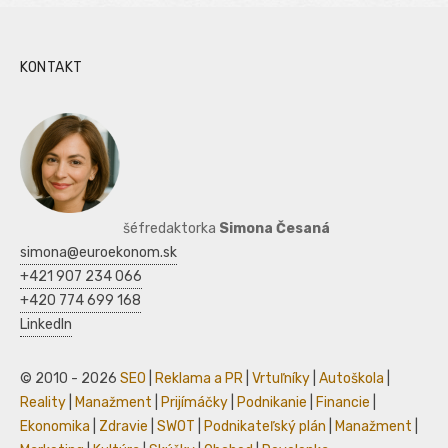
KONTAKT
šéfredaktorka
Simona Česaná
simona@euroekonom.sk
+421 907 234 066
+420 774 699 168
LinkedIn
© 2010 - 2026
SEO
|
Reklama a PR
|
Vrtuľníky
|
Autoškola
|
Reality
|
Manažment
|
Prijímáčky
|
Podnikanie
|
Financie
|
Ekonomika
|
Zdravie
|
SWOT
|
Podnikateľský plán
|
Manažment
|