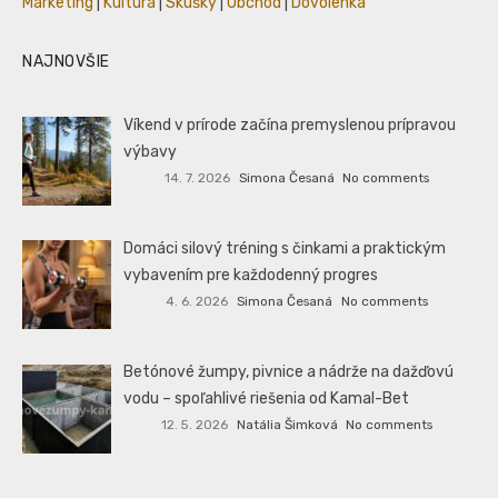
Marketing
|
Kultúra
|
Skúšky
|
Obchod
|
Dovolenka
NAJNOVŠIE
Víkend v prírode začína premyslenou prípravou
výbavy
14. 7. 2026
Simona Česaná
No comments
Domáci silový tréning s činkami a praktickým
vybavením pre každodenný progres
4. 6. 2026
Simona Česaná
No comments
Betónové žumpy, pivnice a nádrže na dažďovú
vodu – spoľahlivé riešenia od Kamal-Bet
12. 5. 2026
Natália Šimková
No comments