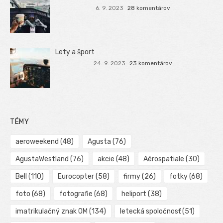
6. 9. 2023
28 komentárov
Lety a šport
24. 9. 2023
23 komentárov
TÉMY
aeroweekend
(48)
Agusta
(76)
AgustaWestland
(76)
akcie
(48)
Aérospatiale
(30)
Bell
(110)
Eurocopter
(58)
firmy
(26)
fotky
(68)
foto
(68)
fotografie
(68)
heliport
(38)
imatrikulačný znak OM
(134)
letecká spoločnosť
(51)