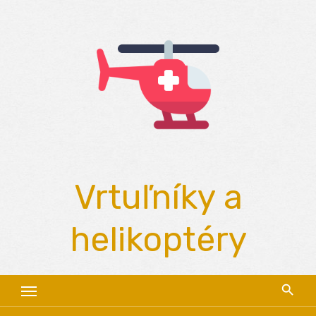
Skip
to
content
Vrtuľníky a
helikoptéry