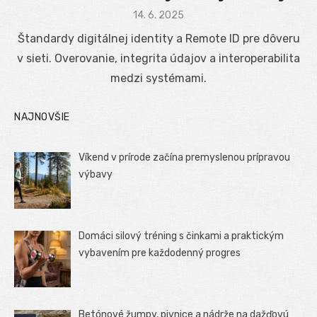
Posted
14. 6. 2025
on
Štandardy digitálnej identity a Remote ID pre dôveru
v sieti. Overovanie, integrita údajov a interoperabilita
medzi systémami.
NAJNOVŠIE
Víkend v prírode začína premyslenou prípravou
výbavy
Domáci silový tréning s činkami a praktickým
vybavením pre každodenný progres
Betónové žumpy, pivnice a nádrže na dažďovú