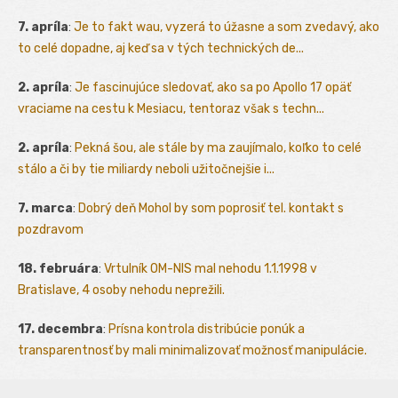
7. apríla
:
Je to fakt wau, vyzerá to úžasne a som zvedavý, ako
to celé dopadne, aj keď sa v tých technických de...
2. apríla
:
Je fascinujúce sledovať, ako sa po Apollo 17 opäť
vraciame na cestu k Mesiacu, tentoraz však s techn...
2. apríla
:
Pekná šou, ale stále by ma zaujímalo, koľko to celé
stálo a či by tie miliardy neboli užitočnejšie i...
7. marca
:
Dobrý deň Mohol by som poprosiť tel. kontakt s
pozdravom
18. februára
:
Vrtulník OM-NIS mal nehodu 1.1.1998 v
Bratislave, 4 osoby nehodu neprežili.
17. decembra
:
Prísna kontrola distribúcie ponúk a
transparentnosť by mali minimalizovať možnosť manipulácie.