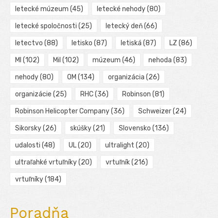
letecké múzeum
(45)
letecké nehody
(80)
letecké spoločnosti
(25)
letecký deň
(66)
letectvo
(88)
letisko
(87)
letiská
(87)
LZ
(86)
MI
(102)
Mil
(102)
múzeum
(46)
nehoda
(83)
nehody
(80)
OM
(134)
organizácia
(26)
organizácie
(25)
RHC
(36)
Robinson
(81)
Robinson Helicopter Company
(36)
Schweizer
(24)
Sikorsky
(26)
skúšky
(21)
Slovensko
(136)
udalosti
(48)
UL
(20)
ultralight
(20)
ultraľahké vrtuľníky
(20)
vrtuľník
(216)
vrtuľníky
(184)
Poradňa