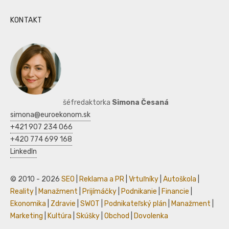
KONTAKT
šéfredaktorka
Simona Česaná
simona@euroekonom.sk
+421 907 234 066
+420 774 699 168
LinkedIn
© 2010 - 2026
SEO
|
Reklama a PR
|
Vrtuľníky
|
Autoškola
|
Reality
|
Manažment
|
Prijímáčky
|
Podnikanie
|
Financie
|
Ekonomika
|
Zdravie
|
SWOT
|
Podnikateľský plán
|
Manažment
|
Marketing
|
Kultúra
|
Skúšky
|
Obchod
|
Dovolenka