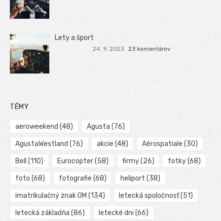
Lety a šport
24. 9. 2023
23 komentárov
TÉMY
aeroweekend
(48)
Agusta
(76)
AgustaWestland
(76)
akcie
(48)
Aérospatiale
(30)
Bell
(110)
Eurocopter
(58)
firmy
(26)
fotky
(68)
foto
(68)
fotografie
(68)
heliport
(38)
imatrikulačný znak OM
(134)
letecká spoločnosť
(51)
letecká základňa
(86)
letecké dni
(66)