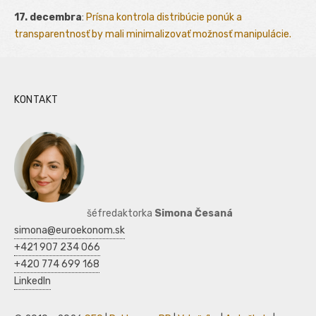
17. decembra
:
Prísna kontrola distribúcie ponúk a
transparentnosť by mali minimalizovať možnosť manipulácie.
KONTAKT
šéfredaktorka
Simona Česaná
simona@euroekonom.sk
+421 907 234 066
+420 774 699 168
LinkedIn