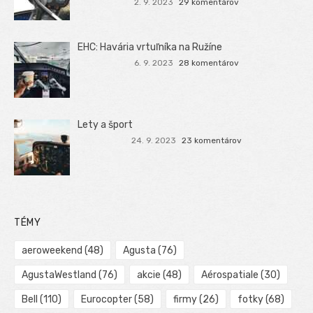
2. 9. 2023
29 komentárov
EHC: Havária vrtuľníka na Ružíne
6. 9. 2023
28 komentárov
Lety a šport
24. 9. 2023
23 komentárov
TÉMY
aeroweekend
(48)
Agusta
(76)
AgustaWestland
(76)
akcie
(48)
Aérospatiale
(30)
Bell
(110)
Eurocopter
(58)
firmy
(26)
fotky
(68)