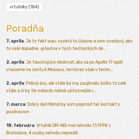
vrtuľníky
(184)
Poradňa
7. apríla
:
Je to fakt wau, vyzerá to úžasne a som zvedavý, ako
to celé dopadne, aj keď sa v tých technických de...
2. apríla
:
Je fascinujúce sledovať, ako sa po Apollo 17 opäť
vraciame na cestu k Mesiacu, tentoraz však s techn...
2. apríla
:
Pekná šou, ale stále by ma zaujímalo, koľko to celé
stálo a či by tie miliardy neboli užitočnejšie i...
7. marca
:
Dobrý deň Mohol by som poprosiť tel. kontakt s
pozdravom
18. februára
:
Vrtulník OM-NIS mal nehodu 1.1.1998 v
Bratislave, 4 osoby nehodu neprežili.