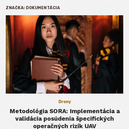
ZNAČKA:
DOKUMENTÁCIA
Drony
Metodológia SORA: Implementácia a
validácia posúdenia špecifických
operačných rizík UAV