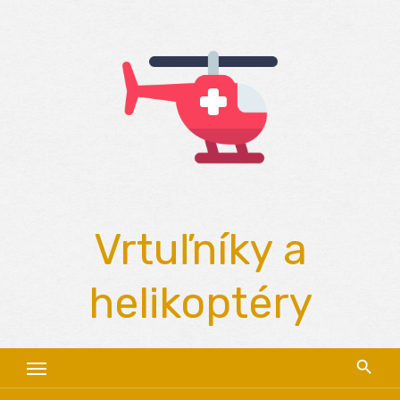
Skip
to
content
Vrtuľníky a
helikoptéry