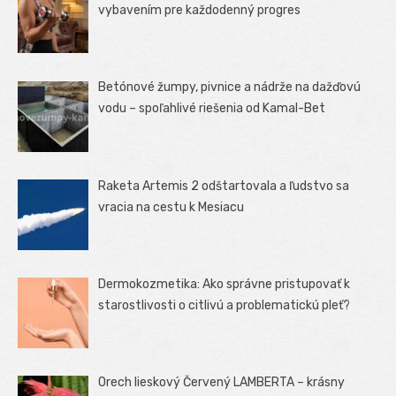
vybavením pre každodenný progres
Betónové žumpy, pivnice a nádrže na dažďovú
vodu – spoľahlivé riešenia od Kamal-Bet
Raketa Artemis 2 odštartovala a ľudstvo sa
vracia na cestu k Mesiacu
Dermokozmetika: Ako správne pristupovať k
starostlivosti o citlivú a problematickú pleť?
Orech lieskový Červený LAMBERTA – krásny