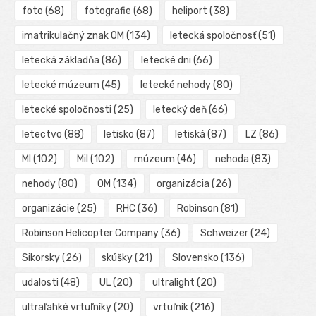
foto
(68)
fotografie
(68)
heliport
(38)
imatrikulačný znak OM
(134)
letecká spoločnosť
(51)
letecká základňa
(86)
letecké dni
(66)
letecké múzeum
(45)
letecké nehody
(80)
letecké spoločnosti
(25)
letecký deň
(66)
letectvo
(88)
letisko
(87)
letiská
(87)
LZ
(86)
MI
(102)
Mil
(102)
múzeum
(46)
nehoda
(83)
nehody
(80)
OM
(134)
organizácia
(26)
organizácie
(25)
RHC
(36)
Robinson
(81)
Robinson Helicopter Company
(36)
Schweizer
(24)
Sikorsky
(26)
skúšky
(21)
Slovensko
(136)
udalosti
(48)
UL
(20)
ultralight
(20)
ultraľahké vrtuľníky
(20)
vrtuľník
(216)