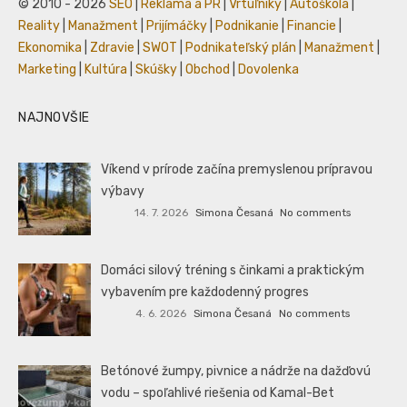
© 2010 - 2026
SEO
|
Reklama a PR
|
Vrtuľníky
|
Autoškola
|
Reality
|
Manažment
|
Prijímáčky
|
Podnikanie
|
Financie
|
Ekonomika
|
Zdravie
|
SWOT
|
Podnikateľský plán
|
Manažment
|
Marketing
|
Kultúra
|
Skúšky
|
Obchod
|
Dovolenka
NAJNOVŠIE
Víkend v prírode začína premyslenou prípravou
výbavy
14. 7. 2026
Simona Česaná
No comments
Domáci silový tréning s činkami a praktickým
vybavením pre každodenný progres
4. 6. 2026
Simona Česaná
No comments
Betónové žumpy, pivnice a nádrže na dažďovú
vodu – spoľahlivé riešenia od Kamal-Bet