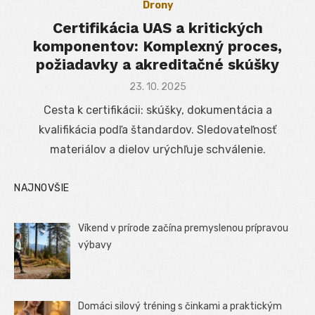
Drony
Certifikácia UAS a kritických
komponentov: Komplexný proces,
požiadavky a akreditačné skúšky
Posted
23. 10. 2025
on
Cesta k certifikácii: skúšky, dokumentácia a
kvalifikácia podľa štandardov. Sledovateľnosť
materiálov a dielov urýchľuje schválenie.
NAJNOVŠIE
Víkend v prírode začína premyslenou prípravou
výbavy
Domáci silový tréning s činkami a praktickým