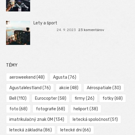
Lety a šport
24. 9. 2023
23 komentárov
TÉMY
aeroweekend
(48)
Agusta
(76)
AgustaWestland
(76)
akcie
(48)
Aérospatiale
(30)
Bell
(110)
Eurocopter
(58)
firmy
(26)
fotky
(68)
foto
(68)
fotografie
(68)
heliport
(38)
imatrikulačný znak OM
(134)
letecká spoločnosť
(51)
letecká základňa
(86)
letecké dni
(66)