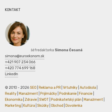
KONTAKT
šéfredaktorka
Simona Česaná
simona@euroekonom.sk
+421 907 234 066
+420 774 699 168
LinkedIn
© 2010 - 2026
SEO
|
Reklama a PR
|
Vrtuľníky
|
Autoškola
|
Reality
|
Manažment
|
Prijímáčky
|
Podnikanie
|
Financie
|
Ekonomika
|
Zdravie
|
SWOT
|
Podnikateľský plán
|
Manažment
|
Marketing
|
Kultúra
|
Skúšky
|
Obchod
|
Dovolenka