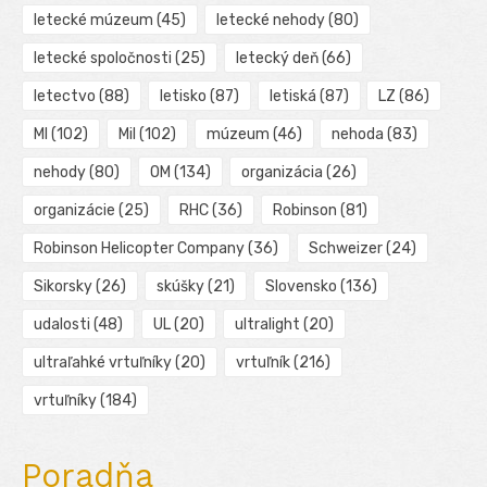
letecké múzeum
(45)
letecké nehody
(80)
letecké spoločnosti
(25)
letecký deň
(66)
letectvo
(88)
letisko
(87)
letiská
(87)
LZ
(86)
MI
(102)
Mil
(102)
múzeum
(46)
nehoda
(83)
nehody
(80)
OM
(134)
organizácia
(26)
organizácie
(25)
RHC
(36)
Robinson
(81)
Robinson Helicopter Company
(36)
Schweizer
(24)
Sikorsky
(26)
skúšky
(21)
Slovensko
(136)
udalosti
(48)
UL
(20)
ultralight
(20)
ultraľahké vrtuľníky
(20)
vrtuľník
(216)
vrtuľníky
(184)
Poradňa