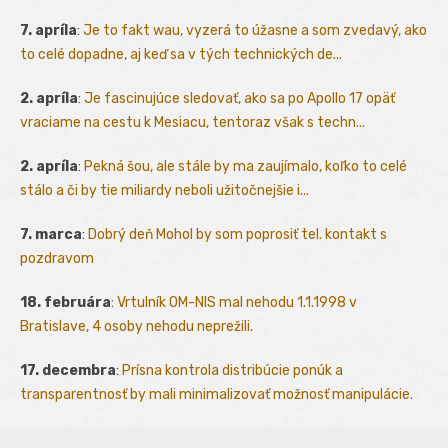
7. apríla
:
Je to fakt wau, vyzerá to úžasne a som zvedavý, ako
to celé dopadne, aj keď sa v tých technických de...
2. apríla
:
Je fascinujúce sledovať, ako sa po Apollo 17 opäť
vraciame na cestu k Mesiacu, tentoraz však s techn...
2. apríla
:
Pekná šou, ale stále by ma zaujímalo, koľko to celé
stálo a či by tie miliardy neboli užitočnejšie i...
7. marca
:
Dobrý deň Mohol by som poprosiť tel. kontakt s
pozdravom
18. februára
:
Vrtulník OM-NIS mal nehodu 1.1.1998 v
Bratislave, 4 osoby nehodu neprežili.
17. decembra
:
Prísna kontrola distribúcie ponúk a
transparentnosť by mali minimalizovať možnosť manipulácie.