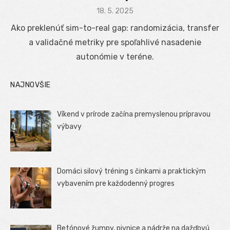
Posted
18. 5. 2025
on
Ako preklenúť sim-to-real gap: randomizácia, transfer
a validačné metriky pre spoľahlivé nasadenie
autonómie v teréne.
NAJNOVŠIE
Víkend v prírode začína premyslenou prípravou
výbavy
Domáci silový tréning s činkami a praktickým
vybavením pre každodenný progres
Betónové žumpy, pivnice a nádrže na dažďovú