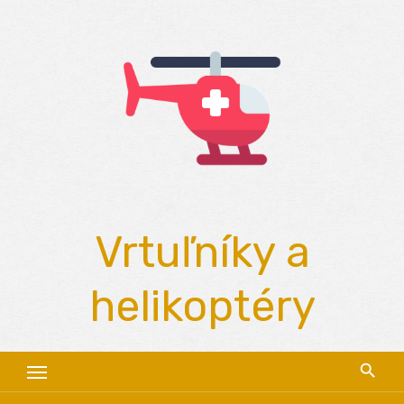
Skip
to
content
Vrtuľníky a
helikoptéry