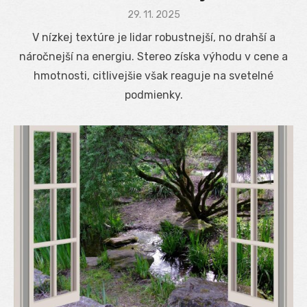
Posted
29. 11. 2025
on
V nízkej textúre je lidar robustnejší, no drahší a
náročnejší na energiu. Stereo získa výhodu v cene a
hmotnosti, citlivejšie však reaguje na svetelné
podmienky.