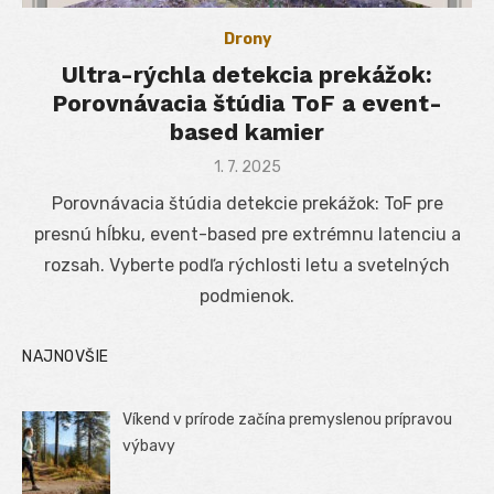
Drony
Ultra-rýchla detekcia prekážok:
Porovnávacia štúdia ToF a event-
based kamier
Posted
1. 7. 2025
on
Porovnávacia štúdia detekcie prekážok: ToF pre
presnú hĺbku, event-based pre extrémnu latenciu a
rozsah. Vyberte podľa rýchlosti letu a svetelných
podmienok.
NAJNOVŠIE
Víkend v prírode začína premyslenou prípravou
výbavy