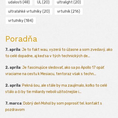
udalosti
(48)
UL
(20)
ultralight
(20)
ultraľahké vrtuľníky
(20)
vrtuľník
(216)
vrtuľníky
(184)
Poradňa
7. apríla
:
Je to fakt wau, vyzerá to úžasne a som zvedavý, ako
to celé dopadne, aj keď sa v tých technických de...
2. apríla
:
Je fascinujúce sledovať, ako sa po Apollo 17 opäť
vraciame na cestu k Mesiacu, tentoraz však s techn...
2. apríla
:
Pekná šou, ale stále by ma zaujímalo, koľko to celé
stálo a či by tie miliardy neboli užitočnejšie i...
7. marca
:
Dobrý deň Mohol by som poprosiť tel. kontakt s
pozdravom