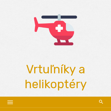
Skip
to
content
Vrtuľníky a
helikoptéry