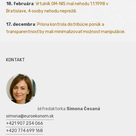
18. februára
:
Vrtulník OM-NIS mal nehodu 1.1.1998 v
Bratislave, 4 osoby nehodu neprežili.
17. decembra
:
Prísna kontrola distribúcie ponúk a
transparentnosť by mali minimalizovať možnosť manipulácie.
KONTAKT
šéfredaktorka
Simona Česaná
simona@euroekonom.sk
+421 907 234 066
+420 774 699 168