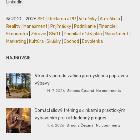
LinkedIn
© 2010 - 2026
SEO
|
Reklama a PR
|
Vrtuľníky
|
Autoškola
|
Reality
|
Manažment
|
Prijímáčky
|
Podnikanie
|
Financie
|
Ekonomika
|
Zdravie
|
SWOT
|
Podnikateľský plán
|
Manažment
|
Marketing
|
Kultúra
|
Skúšky
|
Obchod
|
Dovolenka
NAJNOVŠIE
Víkend v prírode začína premyslenou prípravou
výbavy
14. 7. 2026
Simona Česaná
No comments
Domáci silový tréning s činkami a praktickým
vybavením pre každodenný progres
4. 6. 2026
Simona Česaná
No comments