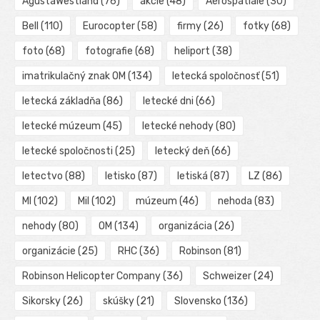
AgustaWestland
(76)
akcie
(48)
Aérospatiale
(30)
Bell
(110)
Eurocopter
(58)
firmy
(26)
fotky
(68)
foto
(68)
fotografie
(68)
heliport
(38)
imatrikulačný znak OM
(134)
letecká spoločnosť
(51)
letecká základňa
(86)
letecké dni
(66)
letecké múzeum
(45)
letecké nehody
(80)
letecké spoločnosti
(25)
letecký deň
(66)
letectvo
(88)
letisko
(87)
letiská
(87)
LZ
(86)
MI
(102)
Mil
(102)
múzeum
(46)
nehoda
(83)
nehody
(80)
OM
(134)
organizácia
(26)
organizácie
(25)
RHC
(36)
Robinson
(81)
Robinson Helicopter Company
(36)
Schweizer
(24)
Sikorsky
(26)
skúšky
(21)
Slovensko
(136)