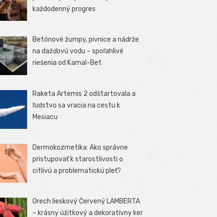
každodenný progres
Betónové žumpy, pivnice a nádrže
na dažďovú vodu – spoľahlivé
riešenia od Kamal-Bet
Raketa Artemis 2 odštartovala a
ľudstvo sa vracia na cestu k
Mesiacu
Dermokozmetika: Ako správne
pristupovať k starostlivosti o
citlivú a problematickú pleť?
Orech lieskový Červený LAMBERTA
– krásny úžitkový a dekoratívny ker