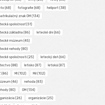
oto
(68)
fotografie
(68)
heliport
(38)
matrikulačný znak OM
(134)
etecká spoločnosť
(51)
etecká základňa
(86)
letecké dni
(66)
etecké múzeum
(45)
etecké nehody
(80)
etecké spoločnosti
(25)
letecký deň
(66)
etectvo
(88)
letisko
(87)
letiská
(87)
Z
(86)
MI
(102)
Mil
(102)
úzeum
(46)
nehoda
(83)
ehody
(80)
OM
(134)
rganizácia
(26)
organizácie
(25)