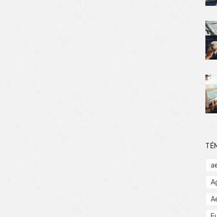
TÉ
a
A
A
E