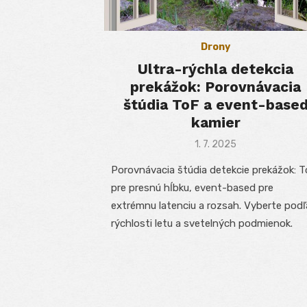
Drony
Ultra-rýchla detekcia
prekážok: Porovnávacia
štúdia ToF a event-base
kamier
Posted
1. 7. 2025
on
Porovnávacia štúdia detekcie prekážok: 
pre presnú hĺbku, event-based pre
extrémnu latenciu a rozsah. Vyberte podľ
rýchlosti letu a svetelných podmienok.