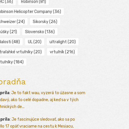
HC
(36)
Robinson
(81)
obinson Helicopter Company
(36)
chweizer
(24)
Sikorsky
(26)
kúšky
(21)
Slovensko
(136)
alosti
(48)
UL
(20)
ultralight
(20)
traľahké vrtuľníky
(20)
vrtuľník
(216)
tuľníky
(184)
oradňa
apríla
:
Je to fakt wau, vyzerá to úžasne a som
davý, ako to celé dopadne, aj keď sa v tých
hnických de...
apríla
:
Je fascinujúce sledovať, ako sa po
llo 17 opäť vraciame na cestu k Mesiacu,