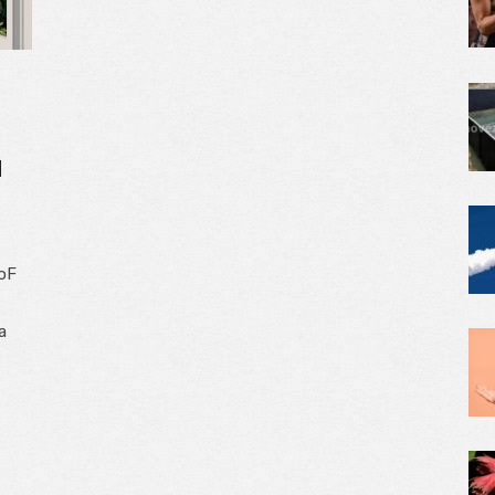
d
ToF
a