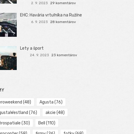
2. 9. 2023
29 komentárov
EHC: Havária vrtuľníka na Ružíne
6. 9. 2023
28 komentárov
Lety a šport
24. 9. 2023
23 komentárov
MY
eroweekend
(48)
Agusta
(76)
gustaWestland
(76)
akcie
(48)
érospatiale
(30)
Bell
(110)
urocopter
(58)
firmy
(26)
fotky
(68)