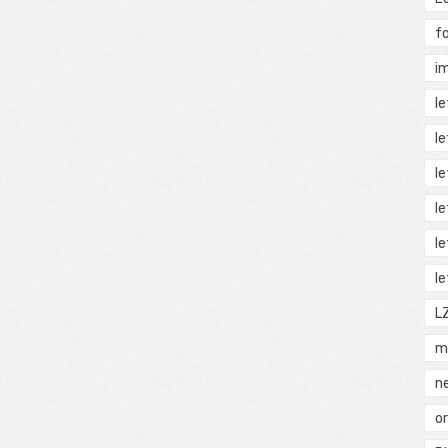
f
i
l
l
l
l
l
l
L
m
n
o