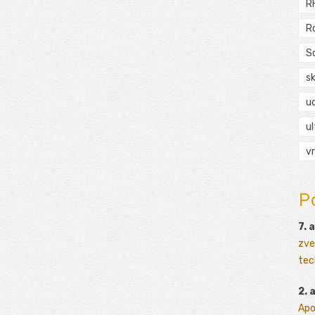
R
R
S
s
ud
ul
vr
P
7. 
zve
tec
2. 
Apo