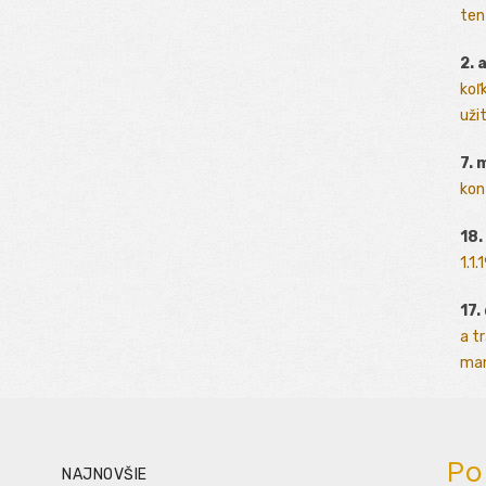
ten
2. 
koľk
užit
7. 
kon
18.
1.1
17.
a t
man
Po
NAJNOVŠIE