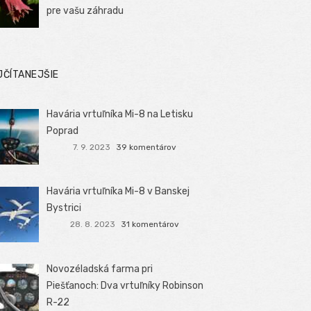
pre vašu záhradu
JČÍTANEJŠIE
Havária vrtuľníka Mi-8 na Letisku
Poprad
7. 9. 2023
39 komentárov
Havária vrtuľníka Mi-8 v Banskej
Bystrici
28. 8. 2023
31 komentárov
Novozéladská farma pri
Piešťanoch: Dva vrtuľníky Robinson
R-22