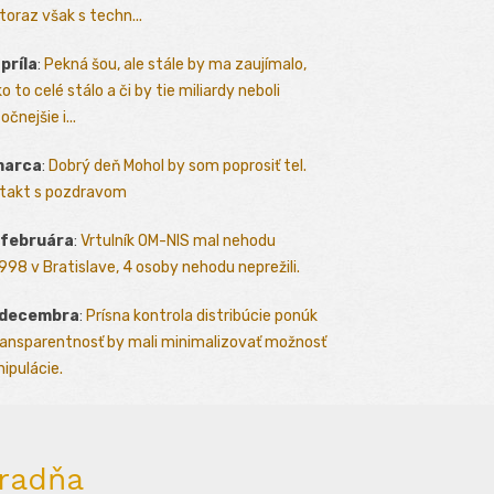
toraz však s techn...
apríla
:
Pekná šou, ale stále by ma zaujímalo,
o to celé stálo a či by tie miliardy neboli
očnejšie i...
marca
:
Dobrý deň Mohol by som poprosiť tel.
takt s pozdravom
 februára
:
Vrtulník OM-NIS mal nehodu
.1998 v Bratislave, 4 osoby nehodu neprežili.
 decembra
:
Prísna kontrola distribúcie ponúk
ransparentnosť by mali minimalizovať možnosť
ipulácie.
radňa