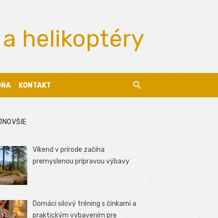
 a helikoptéry
DŇA
KONTAKT
JNOVŠIE
Víkend v prírode začína
premyslenou prípravou výbavy
Domáci silový tréning s činkami a
praktickým vybavením pre