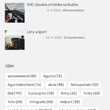
EHC: Havária vrtuľníka na Ružíne
6. 9. 2023
28 komentárov
Lety a šport
24. 9. 2023
23 komentárov
TÉMY
aeroweekend
(48)
Agusta
(76)
AgustaWestland
(76)
akcie
(48)
Aérospatiale
(30)
Bell
(110)
Eurocopter
(58)
firmy
(26)
fotky
(68)
foto
(68)
fotografie
(68)
heliport
(38)