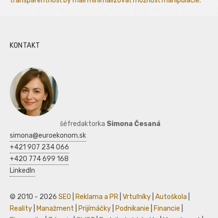
transparentnosť by mali minimalizovať možnosť manipulácie.
KONTAKT
šéfredaktorka
Simona Česaná
simona@euroekonom.sk
+421 907 234 066
+420 774 699 168
LinkedIn
© 2010 - 2026
SEO
|
Reklama a PR
|
Vrtuľníky
|
Autoškola
|
Reality
|
Manažment
|
Prijímáčky
|
Podnikanie
|
Financie
|