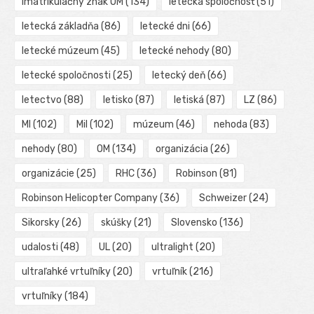
imatrikulačný znak OM
(134)
letecká spoločnosť
(51)
letecká základňa
(86)
letecké dni
(66)
letecké múzeum
(45)
letecké nehody
(80)
letecké spoločnosti
(25)
letecký deň
(66)
letectvo
(88)
letisko
(87)
letiská
(87)
LZ
(86)
MI
(102)
Mil
(102)
múzeum
(46)
nehoda
(83)
nehody
(80)
OM
(134)
organizácia
(26)
organizácie
(25)
RHC
(36)
Robinson
(81)
Robinson Helicopter Company
(36)
Schweizer
(24)
Sikorsky
(26)
skúšky
(21)
Slovensko
(136)
udalosti
(48)
UL
(20)
ultralight
(20)
ultraľahké vrtuľníky
(20)
vrtuľník
(216)
vrtuľníky
(184)