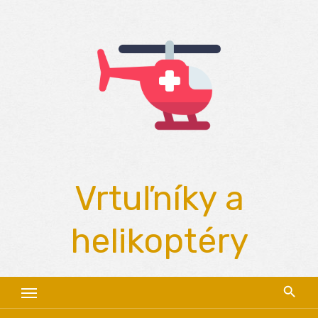
Skip
to
content
Vrtuľníky a
helikoptéry