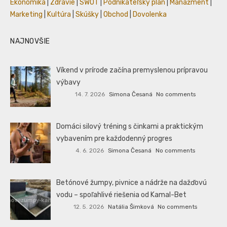
Ekonomika
|
Zdravie
|
SWOT
|
Podnikateľský plán
|
Manažment
|
Marketing
|
Kultúra
|
Skúšky
|
Obchod
|
Dovolenka
NAJNOVŠIE
Víkend v prírode začína premyslenou prípravou
výbavy
14. 7. 2026
Simona Česaná
No comments
Domáci silový tréning s činkami a praktickým
vybavením pre každodenný progres
4. 6. 2026
Simona Česaná
No comments
Betónové žumpy, pivnice a nádrže na dažďovú
vodu – spoľahlivé riešenia od Kamal-Bet
12. 5. 2026
Natália Šimková
No comments