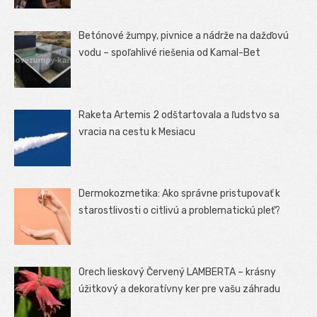
Betónové žumpy, pivnice a nádrže na dažďovú
vodu – spoľahlivé riešenia od Kamal-Bet
Raketa Artemis 2 odštartovala a ľudstvo sa
vracia na cestu k Mesiacu
Dermokozmetika: Ako správne pristupovať k
starostlivosti o citlivú a problematickú pleť?
Orech lieskový Červený LAMBERTA – krásny
úžitkový a dekoratívny ker pre vašu záhradu