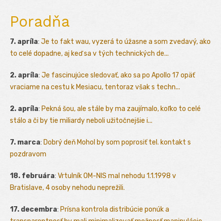
Poradňa
7. apríla
:
Je to fakt wau, vyzerá to úžasne a som zvedavý, ako
to celé dopadne, aj keď sa v tých technických de...
2. apríla
:
Je fascinujúce sledovať, ako sa po Apollo 17 opäť
vraciame na cestu k Mesiacu, tentoraz však s techn...
2. apríla
:
Pekná šou, ale stále by ma zaujímalo, koľko to celé
stálo a či by tie miliardy neboli užitočnejšie i...
7. marca
:
Dobrý deň Mohol by som poprosiť tel. kontakt s
pozdravom
18. februára
:
Vrtulník OM-NIS mal nehodu 1.1.1998 v
Bratislave, 4 osoby nehodu neprežili.
17. decembra
:
Prísna kontrola distribúcie ponúk a