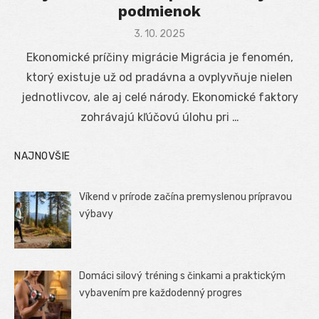
podmienok
Posted
3. 10. 2025
on
Ekonomické príčiny migrácie Migrácia je fenomén,
ktorý existuje už od pradávna a ovplyvňuje nielen
jednotlivcov, ale aj celé národy. Ekonomické faktory
zohrávajú kľúčovú úlohu pri …
NAJNOVŠIE
Víkend v prírode začína premyslenou prípravou
výbavy
Domáci silový tréning s činkami a praktickým
vybavením pre každodenný progres