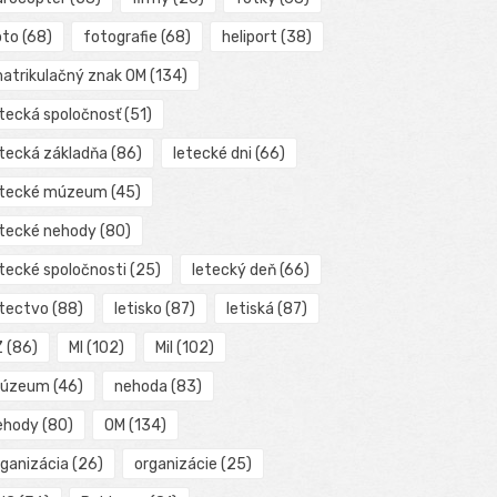
oto
(68)
fotografie
(68)
heliport
(38)
matrikulačný znak OM
(134)
etecká spoločnosť
(51)
etecká základňa
(86)
letecké dni
(66)
etecké múzeum
(45)
etecké nehody
(80)
etecké spoločnosti
(25)
letecký deň
(66)
etectvo
(88)
letisko
(87)
letiská
(87)
Z
(86)
MI
(102)
Mil
(102)
úzeum
(46)
nehoda
(83)
ehody
(80)
OM
(134)
rganizácia
(26)
organizácie
(25)