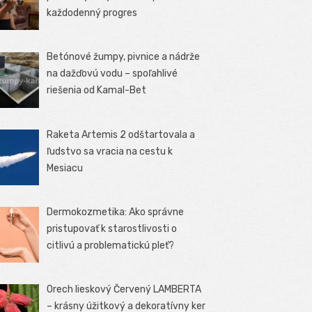
každodenný progres
Betónové žumpy, pivnice a nádrže
na dažďovú vodu – spoľahlivé
riešenia od Kamal-Bet
Raketa Artemis 2 odštartovala a
ľudstvo sa vracia na cestu k
Mesiacu
Dermokozmetika: Ako správne
pristupovať k starostlivosti o
citlivú a problematickú pleť?
Orech lieskový Červený LAMBERTA
– krásny úžitkový a dekoratívny ker