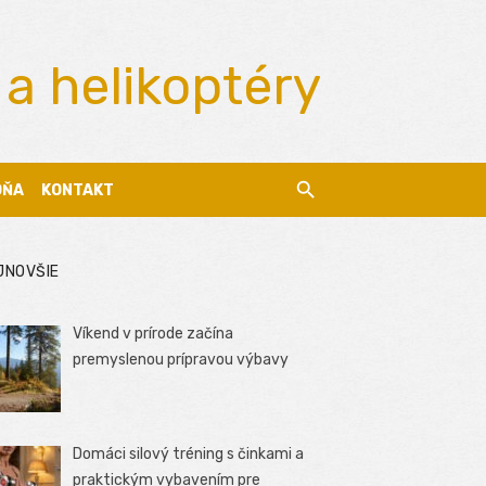
 a helikoptéry
DŇA
KONTAKT
JNOVŠIE
Víkend v prírode začína
premyslenou prípravou výbavy
Domáci silový tréning s činkami a
praktickým vybavením pre