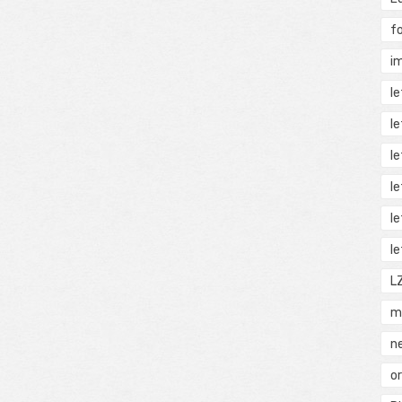
f
i
l
l
l
l
l
l
L
m
n
o