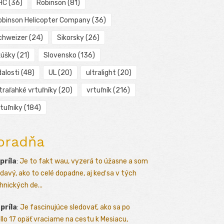
HC
(36)
Robinson
(81)
obinson Helicopter Company
(36)
chweizer
(24)
Sikorsky
(26)
kúšky
(21)
Slovensko
(136)
alosti
(48)
UL
(20)
ultralight
(20)
traľahké vrtuľníky
(20)
vrtuľník
(216)
tuľníky
(184)
oradňa
apríla
:
Je to fakt wau, vyzerá to úžasne a som
davý, ako to celé dopadne, aj keď sa v tých
hnických de...
apríla
:
Je fascinujúce sledovať, ako sa po
llo 17 opäť vraciame na cestu k Mesiacu,