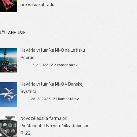
pre vašu záhradu
JČÍTANEJŠIE
Havária vrtuľníka Mi-8 na Letisku
Poprad
7. 9. 2023
39 komentárov
Havária vrtuľníka Mi-8 v Banskej
Bystrici
28. 8. 2023
31 komentárov
Novozéladská farma pri
Piešťanoch: Dva vrtuľníky Robinson
R-22