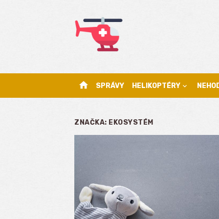
Skip
to
content
home
SPRÁVY
HELIKOPTÉRY
NEHO
ZNAČKA:
EKOSYSTÉM