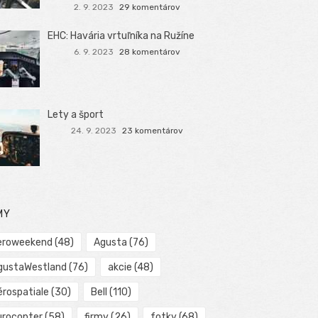
2. 9. 2023
29 komentárov
EHC: Havária vrtuľníka na Ružíne
6. 9. 2023
28 komentárov
Lety a šport
24. 9. 2023
23 komentárov
MY
eroweekend
(48)
Agusta
(76)
gustaWestland
(76)
akcie
(48)
érospatiale
(30)
Bell
(110)
urocopter
(58)
firmy
(26)
fotky
(68)