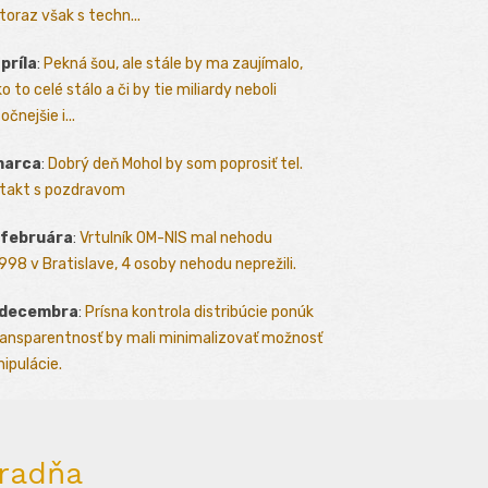
toraz však s techn...
apríla
:
Pekná šou, ale stále by ma zaujímalo,
o to celé stálo a či by tie miliardy neboli
očnejšie i...
marca
:
Dobrý deň Mohol by som poprosiť tel.
takt s pozdravom
 februára
:
Vrtulník OM-NIS mal nehodu
.1998 v Bratislave, 4 osoby nehodu neprežili.
 decembra
:
Prísna kontrola distribúcie ponúk
ransparentnosť by mali minimalizovať možnosť
ipulácie.
radňa