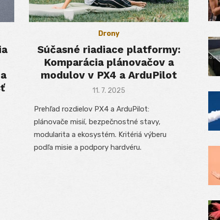
Drony
ia
Súčasné riadiace platformy:
Komparácia plánovačov a
 a
modulov v PX4 a ArduPilot
ť
Posted
11. 7. 2025
on
Prehľad rozdielov PX4 a ArduPilot:
plánovače misií, bezpečnostné stavy,
modularita a ekosystém. Kritériá výberu
podľa misie a podpory hardvéru.