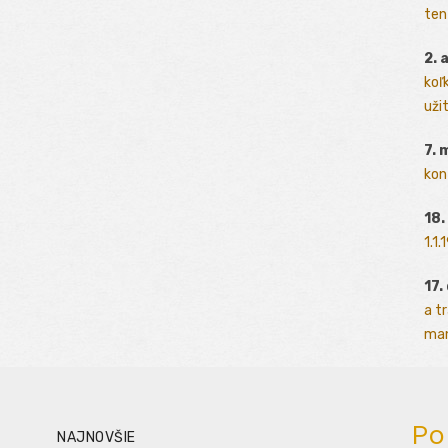
ten
2. 
koľk
užit
7. 
kon
18.
1.1
17.
a t
man
Po
NAJNOVŠIE