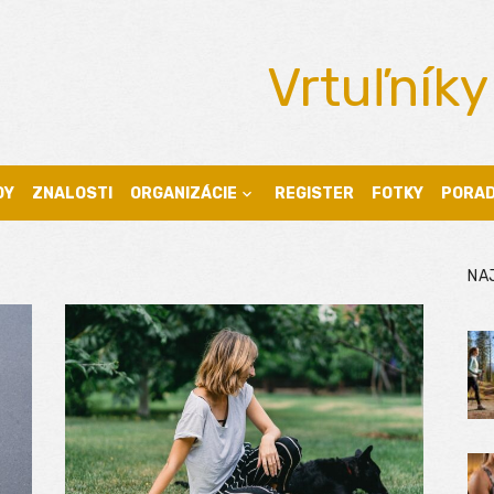
Vrtuľníky
DY
ZNALOSTI
ORGANIZÁCIE
REGISTER
FOTKY
PORA
NA