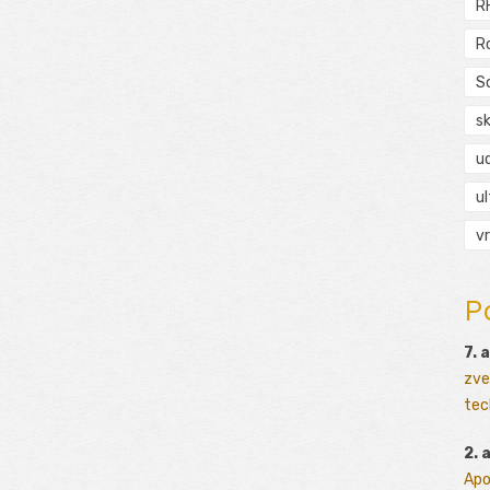
R
R
S
s
ud
ul
vr
P
7. 
zve
tec
2. 
Apo