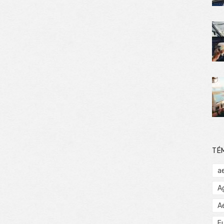
TÉ
a
A
A
E