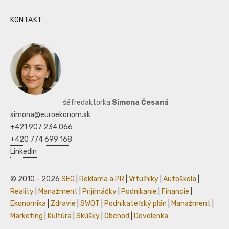
KONTAKT
šéfredaktorka
Simona Česaná
simona@euroekonom.sk
+421 907 234 066
+420 774 699 168
LinkedIn
© 2010 - 2026
SEO
|
Reklama a PR
|
Vrtuľníky
|
Autoškola
|
Reality
|
Manažment
|
Prijímáčky
|
Podnikanie
|
Financie
|
Ekonomika
|
Zdravie
|
SWOT
|
Podnikateľský plán
|
Manažment
|
Marketing
|
Kultúra
|
Skúšky
|
Obchod
|
Dovolenka