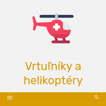
Skip
to
content
Vrtuľníky a
helikoptéry