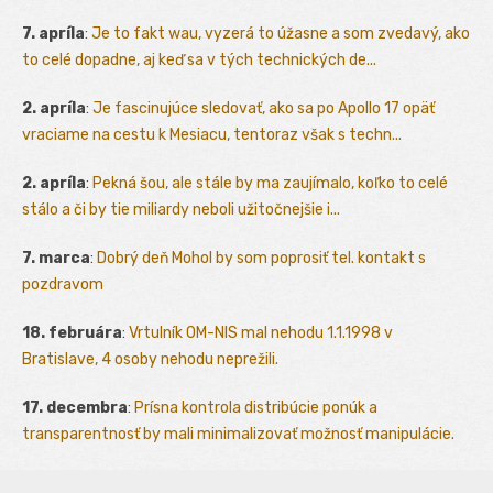
7. apríla
:
Je to fakt wau, vyzerá to úžasne a som zvedavý, ako
to celé dopadne, aj keď sa v tých technických de...
2. apríla
:
Je fascinujúce sledovať, ako sa po Apollo 17 opäť
vraciame na cestu k Mesiacu, tentoraz však s techn...
2. apríla
:
Pekná šou, ale stále by ma zaujímalo, koľko to celé
stálo a či by tie miliardy neboli užitočnejšie i...
7. marca
:
Dobrý deň Mohol by som poprosiť tel. kontakt s
pozdravom
18. februára
:
Vrtulník OM-NIS mal nehodu 1.1.1998 v
Bratislave, 4 osoby nehodu neprežili.
17. decembra
:
Prísna kontrola distribúcie ponúk a
transparentnosť by mali minimalizovať možnosť manipulácie.