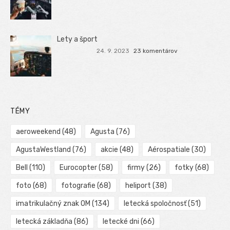
Lety a šport
24. 9. 2023
23 komentárov
TÉMY
aeroweekend
(48)
Agusta
(76)
AgustaWestland
(76)
akcie
(48)
Aérospatiale
(30)
Bell
(110)
Eurocopter
(58)
firmy
(26)
fotky
(68)
foto
(68)
fotografie
(68)
heliport
(38)
imatrikulačný znak OM
(134)
letecká spoločnosť
(51)
letecká základňa
(86)
letecké dni
(66)