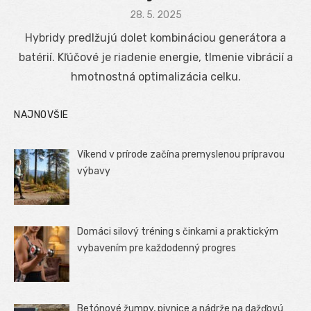
Posted
28. 5. 2025
on
Hybridy predlžujú dolet kombináciou generátora a
batérií. Kľúčové je riadenie energie, tlmenie vibrácií a
hmotnostná optimalizácia celku.
NAJNOVŠIE
Víkend v prírode začína premyslenou prípravou
výbavy
Domáci silový tréning s činkami a praktickým
vybavením pre každodenný progres
Betónové žumpy, pivnice a nádrže na dažďovú