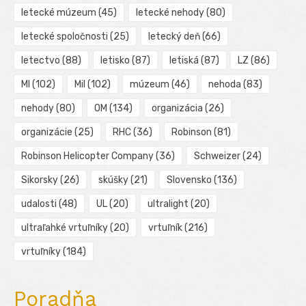
letecké múzeum
(45)
letecké nehody
(80)
letecké spoločnosti
(25)
letecký deň
(66)
letectvo
(88)
letisko
(87)
letiská
(87)
LZ
(86)
MI
(102)
Mil
(102)
múzeum
(46)
nehoda
(83)
nehody
(80)
OM
(134)
organizácia
(26)
organizácie
(25)
RHC
(36)
Robinson
(81)
Robinson Helicopter Company
(36)
Schweizer
(24)
Sikorsky
(26)
skúšky
(21)
Slovensko
(136)
udalosti
(48)
UL
(20)
ultralight
(20)
ultraľahké vrtuľníky
(20)
vrtuľník
(216)
vrtuľníky
(184)
Poradňa